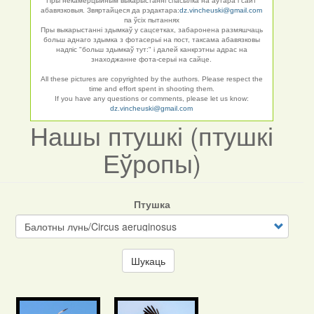
Пры некамерцыйным выкарыстанні спасылка на аўтара і сайт
абавязковыя. Звяртайцеся да рэдактара:
dz.vincheuski@gmail.com
па ўсіх пытаннях
Пры выкарыстанні здымкаў у сацсетках, забаронена размяшчаць
больш аднаго здымка з фотасерыі на пост, таксама абавязковы
надпіс "больш здымкаў тут:" і далей канкрэтны адрас на
знаходжанне фота-серыі на сайце.
All these pictures are copyrighted by the authors. Please respect the
time and effort spent in shooting them.
If you have any questions or comments, please let us know:
dz.vincheuski@gmail.com
Нашы птушкі (птушкі
Еўропы)
Птушка
Шукаць