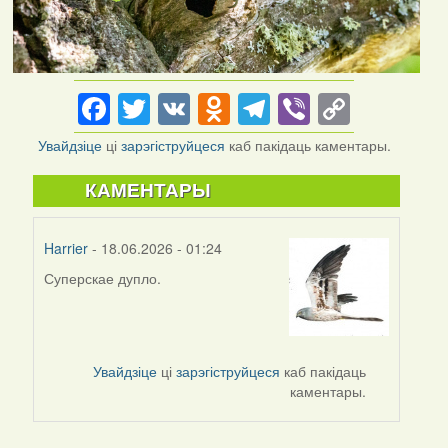
Facebook
Twitter
VK
Odnoklassniki
Telegram
Viber
Copy
Link
Увайдзіце
ці
зарэгіструйцеся
каб пакідаць каментары.
КАМЕНТАРЫ
Harrier
- 18.06.2026 - 01:24
Суперскае дупло.
Увайдзіце
ці
зарэгіструйцеся
каб пакідаць
каментары.