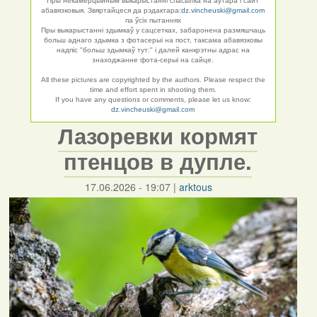
Пры некамерцыйным выкарыстанні спасылка на аўтара і сайт
абавязковыя. Звяртайцеся да рэдактара:
dz.vincheuski@gmail.com
па ўсіх пытаннях
Пры выкарыстанні здымкаў у сацсетках, забаронена размяшчаць
больш аднаго здымка з фотасерыі на пост, таксама абавязковы
надпіс "больш здымкаў тут:" і далей канкрэтны адрас на
знаходжанне фота-серыі на сайце.
All these pictures are copyrighted by the authors. Please respect the
time and effort spent in shooting them.
If you have any questions or comments, please let us know:
dz.vincheuski@gmail.com
Лазоревки кормят
птенцов в дупле.
17.06.2026 - 19:07
|
arktous