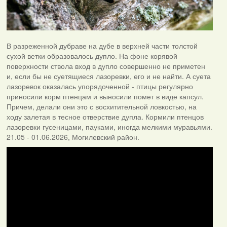
В разреженной дубраве на дубе в верхней части толстой
сухой ветки образовалось дупло. На фоне корявой
поверхности ствола вход в дупло совершенно не приметен
и, если бы не суетящиеся лазоревки, его и не найти. А суета
лазоревок оказалась упорядоченной - птицы регулярно
приносили корм птенцам и выносили помет в виде капсул.
Причем, делали они это с восхитительной ловкостью, на
ходу залетая в тесное отверствие дупла. Кормили птенцов
лазоревки гусеницами, пауками, иногда мелкими муравьями.
21.05 - 01.06.2026, Могилевский район.