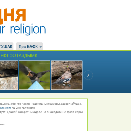
ТУШАК
Пра БАФК
НІЯ ФОТАЗДЫМКІ
здымка або яго часткі неабходны пісьмовы дазвол аўтара.
mail.com
па ўсіх пытаннях
тут:" і далей канкрэтны адрас на знаходжанне фота-серыі
hem.