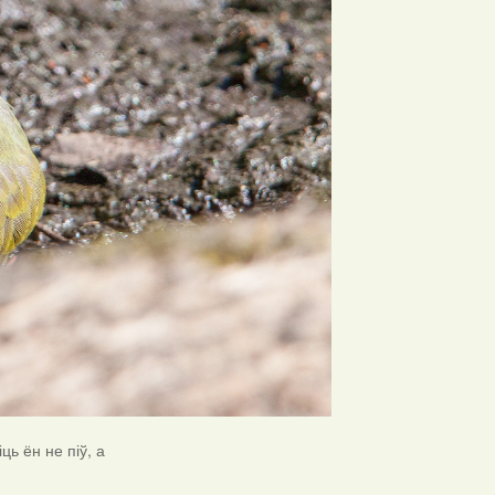
іць ён не піў, а