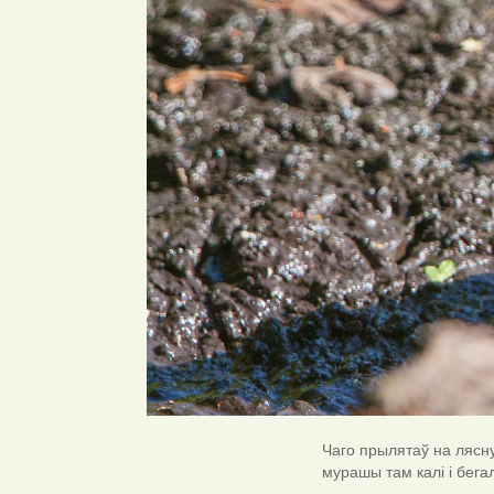
Чаго прылятаў на лясн
мурашы там калі і бегал