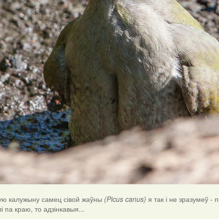
ую калужыну самец сівой жаўны
(Picus canus)
я так і не зразумеў - п
і па краю, то адзінкавыя...