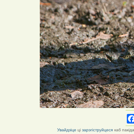
Увайдзіце
ці
зарэгіструйцеся
каб пакід