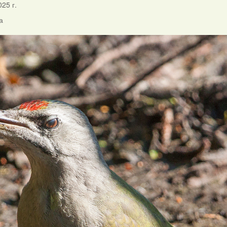
025 г.
а