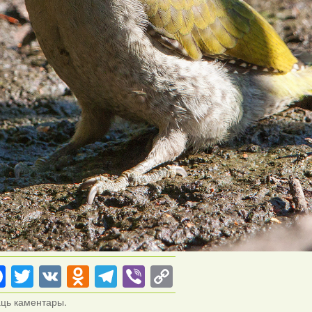
Facebook
Twitter
VK
Odnoklassniki
Telegram
Viber
Copy
Link
аць каментары.