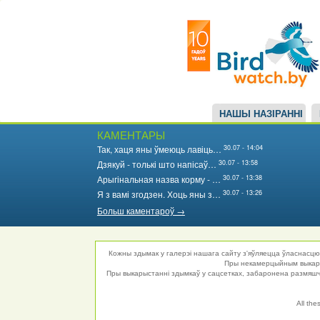
Main
Перайсці
да
navigation
асноўнага
змесціва
НАШЫ НАЗІРАННІ
КАМЕНТАРЫ
30.07 - 14:04
Так, хаця яны ўмеюць лавіць…
30.07 - 13:58
Дзякуй - толькі што напісаў…
30.07 - 13:38
Арыгінальная назва корму - …
30.07 - 13:26
Я з вамі згодзен. Хоць яны з…
Больш каментароў →
Кожны здымак у галерэі нашага сайту з'яўляецца ўласнасцю 
Пры некамерцыйным выкарыс
Пры выкарыстанні здымкаў у сацсетках, забаронена размяшча
All the