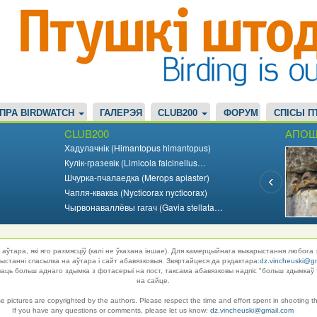
ПРА BIRDWATCH
ГАЛЕРЭЯ
CLUB200
ФОРУМ
СПІСЫ П
CLUB200
АПОШ
Хадулачнік (Himantopus himantopus)
Кулік-гразевік (Limicola falcinellus…
Шчурка-пчалаедка (Merops apiaster)
Чапля-кваква (Nycticorax nycticorax)
Чырвонаваллёвы гагач (Gavia stellata…
аўтара, які яго размясціў (калі не ўказана іншае). Для камерцыйнага выкарыстання любога 
танні спасылка на аўтара і сайт абавязковыя. Звяртайцеся да рэдактара:
dz.vincheuski@g
ць больш аднаго здымка з фотасерыі на пост, таксама абавязковы надпіс "больш здымкаў 
на сайце.
se pictures are copyrighted by the authors. Please respect the time and effort spent in shooting t
If you have any questions or comments, please let us know:
dz.vincheuski@gmail.com