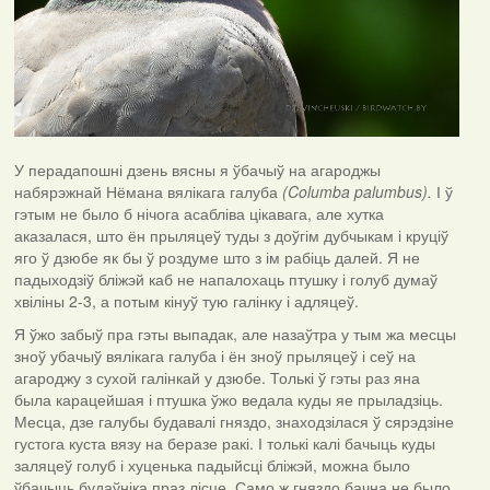
У перадапошні дзень вясны я ўбачыў на агароджы
набярэжнай Нёмана вялікага галуба
(Columba palumbus).
І ў
гэтым не было б нічога асабліва цікавага, але хутка
аказалася, што ён прыляцеў туды з доўгім дубчыкам і круціў
яго ў дзюбе як бы ў роздуме што з ім рабіць далей. Я не
падыходзіў бліжэй каб не напалохаць птушку і голуб думаў
хвіліны 2-3, а потым кінуў тую галінку і адляцеў.
Я ўжо забыў пра гэты выпадак, але назаўтра у тым жа месцы
зноў убачыў вялікага галуба і ён зноў прыляцеў і сеў на
агароджу з сухой галінкай у дзюбе. Толькі ў гэты раз яна
была карацейшая і птушка ўжо ведала куды яе прыладзіць.
Месца, дзе галубы будавалі гняздо, знаходзілася ў сярэдзіне
густога куста вязу на беразе ракі. І толькі калі бачыць куды
заляцеў голуб і хуценька падыйсці бліжэй, можна было
ўбачыць будаўніка праз лісце. Само ж гняздо бачна не было.