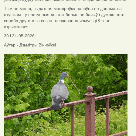
Тым не менш, выдатная маскіроўка напэўна не дапамагла
птушкам - у наступныя дні я іх больш не бачыў і думаю, што
спроба другога за сезон гнездавання чамусьці ў іх не
атрымалася.
30 і 31-05-2026
Аўтар - Дзьмітры Вінчэўскі