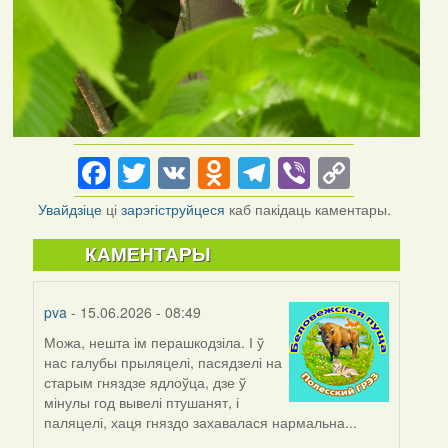
Facebook
Twitter
VK
Odnoklassniki
Telegram
Viber
Copy
Link
Увайдзіце
ці
зарэгіструйцеся
каб пакідаць каментары.
КАМЕНТАРЫ
pva
- 15.06.2026 - 08:49
Можа, нешта ім перашкодзіла. І ў
нас галубы прыляцелі, пасядзелі на
старым гняздзе ядлоўца, дзе ў
мінулы год вывелі птушанят, і
паляцелі, хаця гняздо захавалася нармальна...