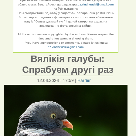
Пры некамерцыйным выкарыстанні спасылка на аўтара і сайт
абавязковыя. Звяртайцеся да рэдактара:
dz.vincheuski@gmail.com
па ўсіх пытаннях
Пры выкарыстанні здымкаў у сацсетках, забаронена размяшчаць
больш аднаго здымка з фотасерыі на пост, таксама абавязковы
надпіс "больш здымкаў тут:" і далей канкрэтны адрас на
знаходжанне фота-серыі на сайце.
All these pictures are copyrighted by the authors. Please respect the
time and effort spent in shooting them.
If you have any questions or comments, please let us know:
dz.vincheuski@gmail.com
Вялікія галубы:
Спрабуем другі раз
12.06.2026 - 17:59
|
Harrier