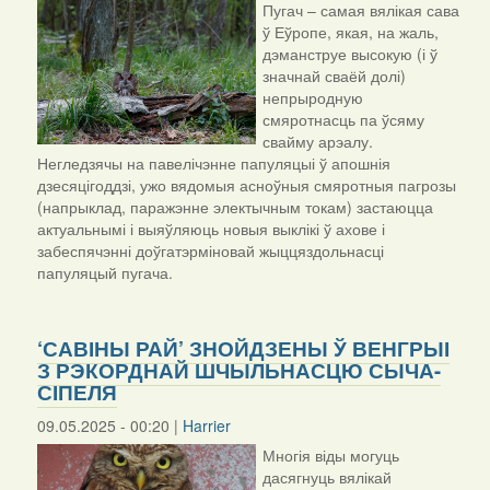
Пугач – самая вялікая сава
ў Еўропе, якая, на жаль,
дэманструе высокую (і ў
значнай сваёй долі)
непрыродную
смяротнасць па ўсяму
свайму арэалу.
Негледзячы на павелічэнне папуляцыі ў апошнія
дзесяцігоддзі, ужо вядомыя асноўныя смяротныя пагрозы
(напрыклад, паражэнне электычным токам) застаюцца
актуальнымі і выяўляюць новыя выклікі ў ахове і
забеспячэнні доўгатэрміновай жыццяздольнасці
папуляцый пугача.
‘САВІНЫ РАЙ’ ЗНОЙДЗЕНЫ Ў ВЕНГРЫІ
З РЭКОРДНАЙ ШЧЫЛЬНАСЦЮ СЫЧА-
СІПЕЛЯ
09.05.2025 - 00:20 |
Harrier
Многія віды могуць
дасягнуць вялікай