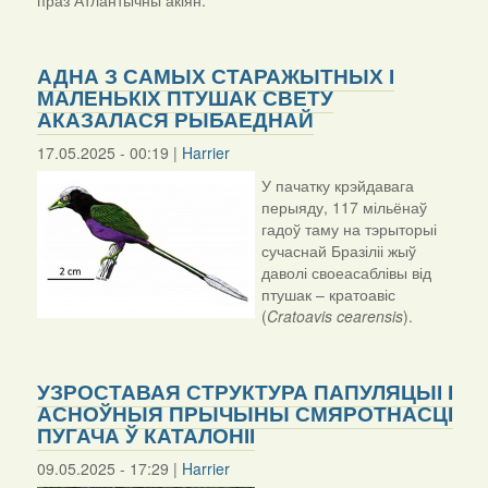
праз Атлантычны акіян.
АДНА З САМЫХ СТАРАЖЫТНЫХ І
МАЛЕНЬКІХ ПТУШАК СВЕТУ
АКАЗАЛАСЯ РЫБАЕДНАЙ
17.05.2025 - 00:19 |
Harrier
У пачатку крэйдавага
перыяду, 117 мільёнаў
гадоў таму на тэрыторыі
сучаснай Бразіліі жыў
даволі своеасаблівы від
птушак – кратоавіс
(
Cratoavis cearensis
)
.
УЗРОСТАВАЯ СТРУКТУРА ПАПУЛЯЦЫІ І
АСНОЎНЫЯ ПРЫЧЫНЫ СМЯРОТНАСЦІ
ПУГАЧА Ў КАТАЛОНІІ
09.05.2025 - 17:29 |
Harrier