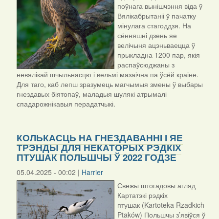
поўнага вынішчэння віда ў
Вялікабрытаніі ў пачатку
мінулага стагоддзя. На
сённяшні дзень яе
велічыня ацэньваецца ў
прыкладна 1200 пар, якія
распаўсюджаны з
невялікай шчыльнасцю і вельмі мазаічна па ўсёй краіне.
Для таго, каб лепш зразумець магчымыя змены ў выбары
гнездавых біятопаў, маладыя шулякі атрымалі
спадарожнікавыя перадатчыкі.
КОЛЬКАСЦЬ НА ГНЕЗДАВАННІ І ЯЕ
ТРЭНДЫ ДЛЯ НЕКАТОРЫХ РЭДКІХ
ПТУШАК ПОЛЬШЧЫ Ў 2022 ГОДЗЕ
05.04.2025 - 00:02 |
Harrier
Свежы штогадовы агляд
Картатэкі рэдкіх
птушак (Kartoteka Rzadkich
Ptaków) Польшчы з’явіўся ў