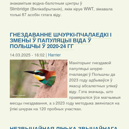
знакамітым водна-балотным цэнтры ў
Slimbridge (Вялікабрытанія), якім кіруе WWT, зімавала
толькі 87 асобін гэтага віду.
ГНЕЗДАВАННЕ ШЧУРКІ-ПЧАЛАЕДКІ І
ЗМЕНЫ Ў ПАПУЛЯЦЫІ ВІДА Ў
ПОЛЬШЧЫ Ў 2020-24 ГГ
14.03.2025 - 16:02 |
Harrier
Маніторынг гнездавой
папуляцыі шчуркі-
пчалаедкі ў Польшчы да
2023 году адбываўся ў
якасці абсалютных улікаў
віду. Гэта значыць, што
правяраліся ўсе магчымыя
месцы гнездавання, а з 2023 году методыка змянілася на
ўлікі шчурак на 120 пробных участках.
НЕЗВЫЧАЙНАЯ ЛІНЬКА ЗВЫЧАЙНАГА