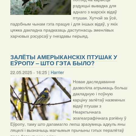
рэдукцыі вывадка для
аднаго з марскіх відаў
птушак. Хутчэй за ўсё,
падобным чынам гэта працуе і для іншых відаў, у якіх
цяжка дакладна прадказаць даступнасць зменлівых
харчовых рэсурсаў у гнездавы перыяд.
ЗАЛЁТЫ АМЕРЫКАНСКІХ ПТУШАК У
ЕЎРОПУ – ШТО ГЭТА БЫЛО?
22.05.2025 - 16:25 |
Harrier
Новае даследаванне
дазволіла атрымаць больш
дакладную і поўную
карціну залётаў наземных
відаў птушак з
Неарктычнага
зоагеаграфічнага рэгіёну ў
Еўропу, таму што дапамагло лепш зразумець адкуль яны
ляцелі і вызначыць магчымыя прычыны гэтых пералётаў