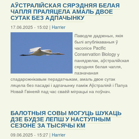
АЎСТРАЛІЙСКАЯ СЯРЭДНЯЯ БЕЛАЯ
ЧАПЛЯ ПРАЛЯЦЕЛА АМАЛЬ ДВОЕ
СУТАК БЕЗ АДПАЧЫНКУ
17.06.2025 - 15:02 |
Harrier
Паводле дадзеных, якія
былі апублікаваныя ў
часопісе Pacific
Conservation Biology у
панядзелак, аўстралійская
сярэдняя белая чапля,
пазначаная
спадарожнікавым перадатчыкам, амаль двое сутак
ляцела без пасадкі і адпачынку паміж Аўстраліяй і Папуа
Новай Гвінеяй пад час сваёй міграцыі на поўнач.
БАЛОТНЫЯ СОВЫ МОГУЦЬ ШУКАЦЬ
ДЗЕ БУДЗЕ ЛЕПШ У НАСТУПНЫМ
СЕЗОНЕ ЗА ТЫСЯЧЫ КМ
09.06.2025 - 15:27 |
Harrier