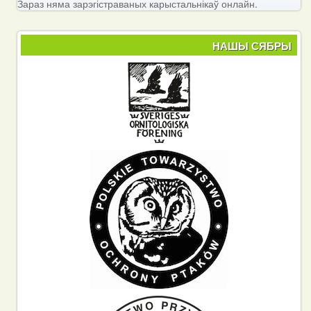
Зараз няма зарэгістраваных карыстальнікаў онлайн.
НАШЫ СЯБРЫ