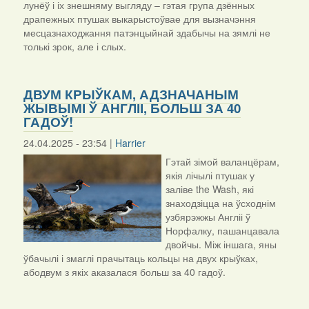
лунёў і іх знешняму выгляду – гэтая група дзённых
драпежных птушак выкарыстоўвае для вызначэння
месцазнаходжання патэнцыйнай здабычы на зямлі не
толькі зрок, але і слых.
ДВУМ КРЫЎКАМ, АДЗНАЧАНЫМ
ЖЫВЫМІ Ў АНГЛІІ, БОЛЬШ ЗА 40
ГАДОЎ!
24.04.2025 - 23:54 |
Harrier
Гэтай зімой валанцёрам,
якія лічылі птушак у
заліве the Wash, які
знаходзіцца на ўсходнім
узбярэжжы Англіі ў
Норфалку, пашанцавала
двойчы. Між іншага, яны
ўбачылі і змаглі прачытаць кольцы на двух крыўках,
абодвум з якіх аказалася больш за 40 гадоў.