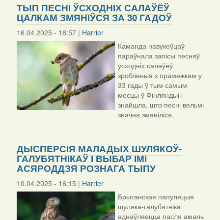
ТЫП ПЕСНІ ЎСХОДНІХ САЛАЎЁЎ
ЦАЛКАМ ЗМЯНІЎСЯ ЗА 30 ГАДОЎ
16.04.2025 - 18:57 |
Harrier
Каманда навукоўцаў
параўнала запісы песняў
усходніх салаўёў,
зробленыя з прамежкам у
33 гады ў тым самым
месцы ў Фінляндыі і
знайшла, што песні вельмі
значна змяніліся.
ДЫСПЕРСІЯ МАЛАДЫХ ШУЛЯКОЎ-
ГАЛУБЯТНІКАЎ І ВЫБАР ІМІ
АСЯРОДДЗЯ РОЗНАГА ТЫПУ
10.04.2025 - 16:15 |
Harrier
Брытанская папуляцыя
шуляка-галубятніка
аднаўляецца пасля амаль