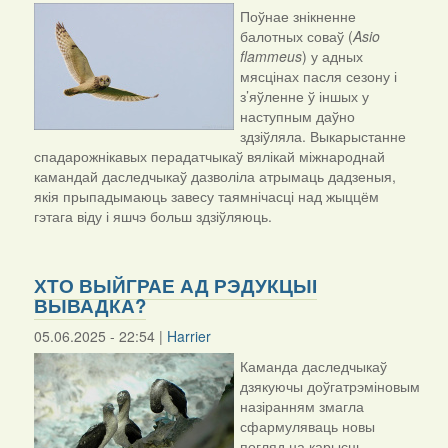
Поўнае знікненне
балотных соваў (
Asio
flammeus
) у адных
мясцінах пасля сезону і
з’яўленне ў іншых у
наступным даўно
здзіўляла. Выкарыстанне
спадарожнікавых перадатчыкаў вялікай міжнароднай
камандай даследчыкаў дазволіла атрымаць дадзеныя,
якія прыпадымаюць завесу таямнічасці над жыццём
гэтага віду і яшчэ больш здзіўляюць.
ХТО ВЫЙГРАЕ АД РЭДУКЦЫІ
ВЫВАДКА?
05.06.2025 - 22:54 |
Harrier
Каманда даследчыкаў
дзякуючы доўгатрэміновым
назіранням змагла
сфармуляваць новы
погляд на карысць