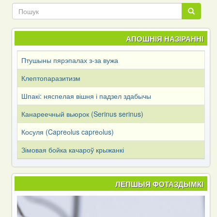
Пошук
Пошук
АПОШНІЯ НАЗІРАННІ
Птушыны пярэпалах з-за вужа
Клептопаразитизм
Шпакі: няспелая вішня і падзел здабычы
Канареечный вьюрок (Serinus serinus)
Косуля (Capreоlus capreоlus)
Зімовая бойка качароў крыжанкі
ЛЕПШЫЯ ФОТАЗДЫМКІ