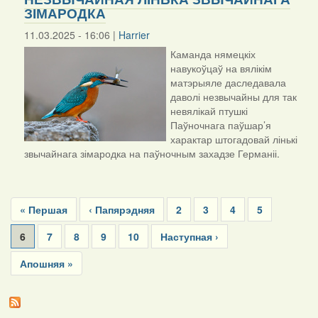
ЗІМАРОДКА
11.03.2025 - 16:06 |
Harrier
Каманда нямецкіх
навукоўцаў на вялікім
матэрыяле даследавала
даволі незвычайны для так
невялікай птушкі
Паўночнага паўшар’я
характар штогадовай лінькі
звычайнага зімародка на паўночным захадзе Германіі.
Pagination
First
« Першая
Previous
‹ Папярэдняя
Page
2
Page
3
Page
4
Page
5
page
page
Current
6
Page
7
Page
8
Page
9
Page
10
Next
Наступная ›
page
page
Last
Апошняя »
page