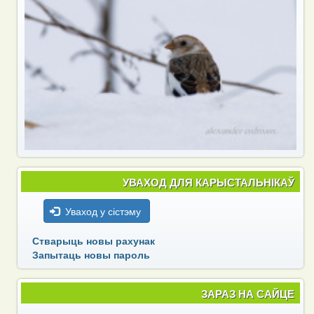
УВАХОД ДЛЯ КАРЫСТАЛЬНІКАЎ
Уваход у сістэму
Стварыць новы рахунак
Запытаць новы пароль
ЗАРАЗ НА САЙЦЕ