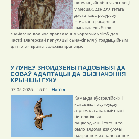
папуляцыйнай шчыльнасці
ў месцах, дзе для гэтага
дастаткова рэсурсаў.
Нечакана рэкордная
шчыльнасць была
знойдзена пад час правядзення чарговых улікаў для
часткі вянгерскай папуляцыі сыча-сіпеля ў традыцыйным
для гэтай краіны сельскім краявідзе.
У ЛУНЁЎ ЗНОЙДЗЕНЫ ПАДОБНЫЯ ДА
СОВАЎ АДАПТАЦЫІ ДА ВЫЗНАЧЭННЯ
КРЫНІЦЫ ГУКУ
07.05.2025 - 15:01 |
Harrier
Каманда аўстралійскіх і
канадзкіх навукоўцаў
атрымала анатамічныя і
гісталагічныя
пацверджанні таго, што
было вядома дзякуючы
назіранням за паляваннем