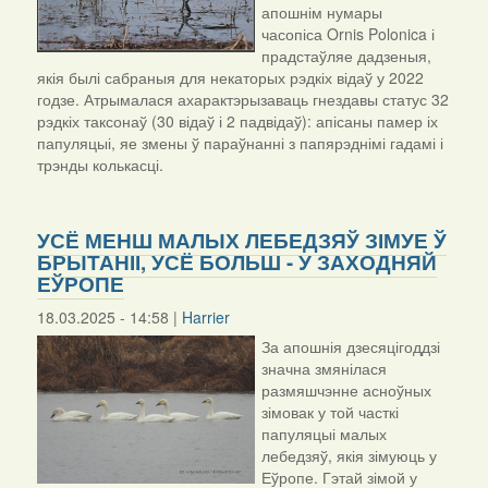
апошнім нумары
часопіса Ornis Polonica і
прадстаўляе дадзеныя,
якія былі сабраныя для некаторых рэдкіх відаў у 2022
годзе. Атрымалася ахарактэрызаваць гнездавы статус 32
рэдкіх таксонаў (30 відаў і 2 падвідаў): апісаны памер іх
папуляцыі, яе змены ў параўнанні з папярэднімі гадамі і
трэнды колькасці.
УСЁ МЕНШ МАЛЫХ ЛЕБЕДЗЯЎ ЗІМУЕ Ў
БРЫТАНІІ, УСЁ БОЛЬШ - У ЗАХОДНЯЙ
ЕЎРОПЕ
18.03.2025 - 14:58 |
Harrier
За апошнія дзесяцігоддзі
значна змянілася
размяшчэнне асноўных
зімовак у той часткі
папуляцыі малых
лебедзяў, якія зімуюць у
Еўропе. Гэтай зімой у