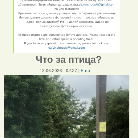
Пры некамерцыйным выкарыстанні спасылка на аўтара і сайт
абавязковыя. Звяртайцеся да рэдактара:
dz.vincheuski@gmail.com
па ўсіх пытаннях
Пры выкарыстанні здымкаў у сацсетках, забаронена размяшчаць
больш аднаго здымка з фотасерыі на пост, таксама абавязковы
надпіс "больш здымкаў тут:" і далей канкрэтны адрас на
знаходжанне фота-серыі на сайце.
All these pictures are copyrighted by the authors. Please respect the
time and effort spent in shooting them.
If you have any questions or comments, please let us know:
dz.vincheuski@gmail.com
Что за птица?
13.06.2026 - 02:27
|
Егор