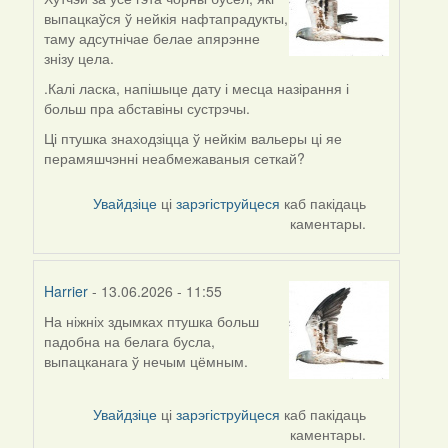
выпацкаўся ў нейкія нафтапрадукты,
таму адсутнічае белае апярэнне
знізу цела.
.Калі ласка, напішыце дату і месца назірання і
больш пра абставіны сустрэчы.
Ці птушка знаходзіцца ў нейкім вальеры ці яе
перамяшчэнні неабмежаваныя сеткай?
Увайдзіце
ці
зарэгіструйцеся
каб пакідаць
каментары.
Harrier
- 13.06.2026 - 11:55
На ніжніх здымках птушка больш
падобна на белага бусла,
выпацканага ў нечым цёмным.
Увайдзіце
ці
зарэгіструйцеся
каб пакідаць
каментары.