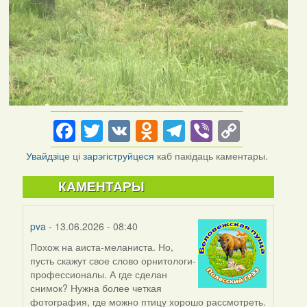
Facebook
Twitter
VK
Odnoklassniki
Telegram
Viber
Copy
Link
Увайдзіце
ці
зарэгіструйцеся
каб пакідаць каментары.
КАМЕНТАРЫ
pva
- 13.06.2026 - 08:40
Похож на аиста-меланиста. Но,
пусть скажут свое слово орнитологи-
профессионалы. А где сделан
снимок? Нужна более четкая
фотография, где можно птицу хорошо рассмотреть.