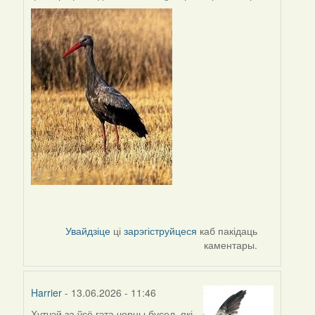
Увайдзіце
ці
зарэгіструйцеся
каб пакідаць
каментары.
Harrier
- 13.06.2026 - 11:46
Хутчэй за ўсё гэта чорны бусел, які