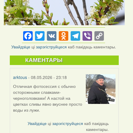
Facebook
Twitter
VK
Odnoklassniki
Telegram
Viber
Copy
Link
Увайдзіце
ці
зарэгіструйцеся
каб пакідаць каментары.
КАМЕНТАРЫ
arktous
- 08.05.2026 - 23:18
Отличная фотосессия с обычно
осторожными славками-
черноголовками! А настой на
цветках сливы явно вкуснее просто
воды из лужи.
Увайдзіце
ці
зарэгіструйцеся
каб пакідаць
каментары.