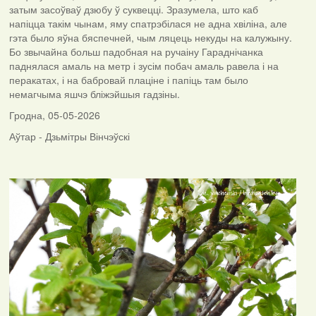
затым засоўваў дзюбу ў суквецці. Зразумела, што каб
напіцца такім чынам, яму спатрэбілася не адна хвіліна, але
гэта было яўна бяспечней, чым ляцець некуды на калужыну.
Бо звычайна больш падобная на ручаіну Гараднічанка
паднялася амаль на метр і зусім побач амаль равела і на
перакатах, і на бабровай плаціне і папіць там было
немагчыма яшчэ бліжэйшыя гадзіны.
Гродна, 05-05-2026
Аўтар - Дзьмітры Вінчэўскі