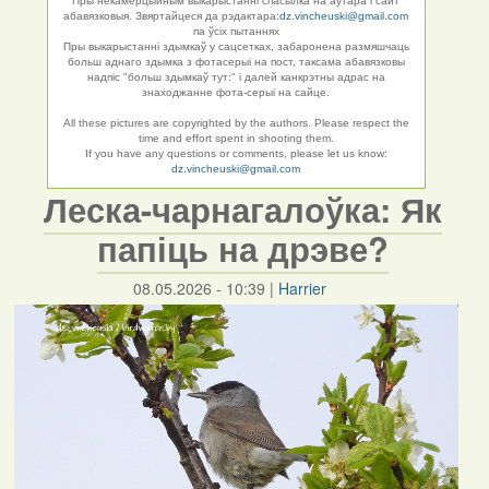
Пры некамерцыйным выкарыстанні спасылка на аўтара і сайт
абавязковыя. Звяртайцеся да рэдактара:
dz.vincheuski@gmail.com
па ўсіх пытаннях
Пры выкарыстанні здымкаў у сацсетках, забаронена размяшчаць
больш аднаго здымка з фотасерыі на пост, таксама абавязковы
надпіс "больш здымкаў тут:" і далей канкрэтны адрас на
знаходжанне фота-серыі на сайце.
All these pictures are copyrighted by the authors. Please respect the
time and effort spent in shooting them.
If you have any questions or comments, please let us know:
dz.vincheuski@gmail.com
Леска-чарнагалоўка: Як
папіць на дрэве?
08.05.2026 - 10:39
|
Harrier