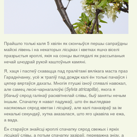
Прайшло толькі каля 5 хвілін як скончыўся першы сапраўдны
майскі лівень і на некаторых лісціках і кветках яшчэ віселі
празрыстыя кроплі, якія на сонцы выглядалі як рассыпаныя
нечай шчодрай рукой каштоўныя камяні.
Я, хаця і паспеў схавацца пад пралётамі вялікага маста праз
Гараднічанку, усё ж трапіў пад дождж калі ён толькі пачаўся і
цяпер вяртаўся дахаты. Многія птушкі ізноў спявалі навокал,
але самец лескі-чарнагалоўкі (
Sylvia atricapilla
), якога я
ўбачыў сярод галінаў расквітнелай слівы, быў заняты нечым
іншым. Спачатку я нават падумаў, што ён выглядвае
насякомых сярод кветак і лісцікаў, але калі паназіраў за ім
некалькі секундаў, хутка аказалася, што яго цікавіла не ежа,
а вада.
Ён стараўся знайсці кроплі спачатку сярод свежых і яркіх
лісцікаў слівы, а потым спачатку зазіраў, переважна знізу, а