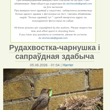
Пры некамерцыйным выкарыстанні спасылка на аўтара і сайт
абавязковыя. Звяртайцеся да рэдактара:
dz.vincheuski@gmail.com
па ўсіх пытаннях
Пры выкарыстанні здымкаў у сацсетках, забаронена размяшчаць
больш аднаго здымка з фотасерыі на пост, таксама абавязковы
надпіс "больш здымкаў тут:" і далей канкрэтны адрас на
знаходжанне фота-серыі на сайце.
All these pictures are copyrighted by the authors. Please respect the
time and effort spent in shooting them.
If you have any questions or comments, please let us know:
dz.vincheuski@gmail.com
Рудахвостка-чарнушка і
сапраўдная здабыча
05.06.2026 - 01:04
|
Harrier