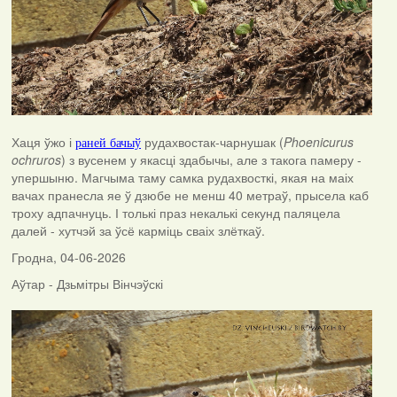
Хаця ўжо і
рудахвостак-чарнушак (
Phoenicurus
раней бачыў
ochruros
) з вусенем у якасці здабычы, але з такога памеру -
упершыню. Магчыма таму самка рудахвосткі, якая на маіх
вачах пранесла яе ў дзюбе не менш 40 метраў, прысела каб
троху адпачнуць. І толькі праз некалькі секунд паляцела
далей - хутчэй за ўсё карміць сваіх злёткаў.
Гродна, 04-06-2026
Аўтар - Дзьмітры Вінчэўскі