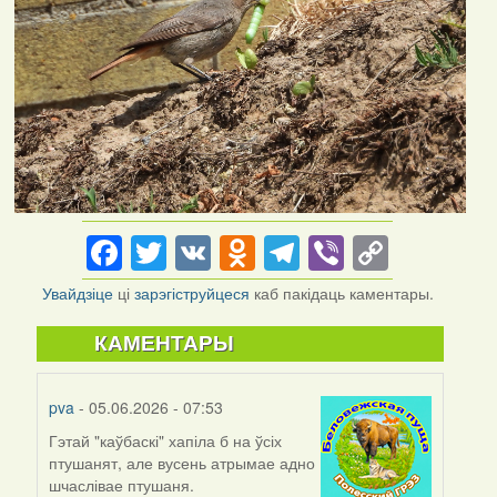
Facebook
Twitter
VK
Odnoklassniki
Telegram
Viber
Copy
Link
Увайдзіце
ці
зарэгіструйцеся
каб пакідаць каментары.
КАМЕНТАРЫ
pva
- 05.06.2026 - 07:53
Гэтай "каўбаскі" хапіла б на ўсіх
птушанят, але вусень атрымае адно
шчаслівае птушаня.