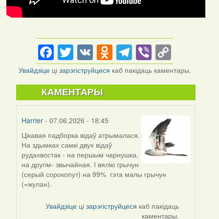
Facebook
Twitter
VK
Odnoklassniki
Telegram
Viber
Copy
Link
Увайдзіце
ці
зарэгіструйцеся
каб пакідаць каментары.
КАМЕНТАРЫ
Harrier
- 07.06.2026 - 18:45
Цікавая падборка відаў атрымалася.
На здымках самкі двух відаў
рудахвостак - на першым чарнушка,
на другім- звычайная. І вялікі грычун
(серый сорокопут) на 99% гэта малы грычун
(=жулан).
Увайдзіце
ці
зарэгіструйцеся
каб пакідаць
каментары.