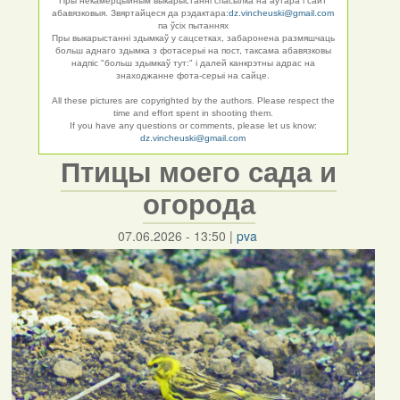
Пры некамерцыйным выкарыстанні спасылка на аўтара і сайт
абавязковыя. Звяртайцеся да рэдактара:
dz.vincheuski@gmail.com
па ўсіх пытаннях
Пры выкарыстанні здымкаў у сацсетках, забаронена размяшчаць
больш аднаго здымка з фотасерыі на пост, таксама абавязковы
надпіс "больш здымкаў тут:" і далей канкрэтны адрас на
знаходжанне фота-серыі на сайце.
All these pictures are copyrighted by the authors. Please respect the
time and effort spent in shooting them.
If you have any questions or comments, please let us know:
dz.vincheuski@gmail.com
Птицы моего сада и
огорода
07.06.2026 - 13:50
|
pva