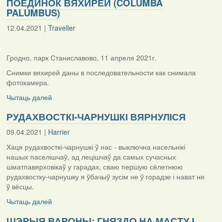
ПОЕДИНОК ВЯХИРЕЙ (COLUMBA
PALUMBUS)
12.04.2021 |
Traveller
Гродно, парк Станиславово, 11 апреля 2021г.
Снимки вяхирей даны в последовательности как снимала
фотокамера.
Чытаць далей
РУДАХВОСТКІ-ЧАРНУШКІ ВЯРНУЛІСЯ
09.04.2021 |
Harrier
Хаця рудахвосткі-чарнушкі ў нас - выключна насельнікі
нашых паселішчаў, ад лецішчаў да самых сучасных
шматпавярховікаў у гарадах, сваю першую сёлетнюю
рудахвостку-чарнушку я ўбачыў зусім не ў горадзе і нават не
ў вёсцы.
Чытаць далей
ШЭРЫЯ ВАРОНЫ: ГНЯЗДО НА МАСТУ І