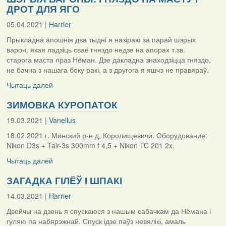
ДРОТ ДЛЯ ЯГО
05.04.2021 |
Harrier
Прыкладна апошнія два тыдні я назіраю за парай шэрых
варон, якая ладзіць сваё гняздо недзе на апорах т.зв.
старога маста праз Нёман. Дзе дакладна знаходзіцца гняздо,
не бачна з нашага боку ракі, а з другога я яшчэ не правяраў.
Чытаць далей
ЗИМОВКА КУРОПАТОК
19.03.2021 |
Vanellus
18.02.2021 г. Минский р-н д, Королищевичи. Оборудование:
Nikon D3s + Tair-3s 300mm f 4,5 + Nikon TC 201 2x.
Чытаць далей
ЗАГАДКА ГІЛЁЎ І ШПАКІ
14.03.2021 |
Harrier
Двойчы на дзень я спускаюся з нашым сабачкам да Нёмана і
гуляю па набярэжнай. Спуск ідзе паўз невялікі, амаль