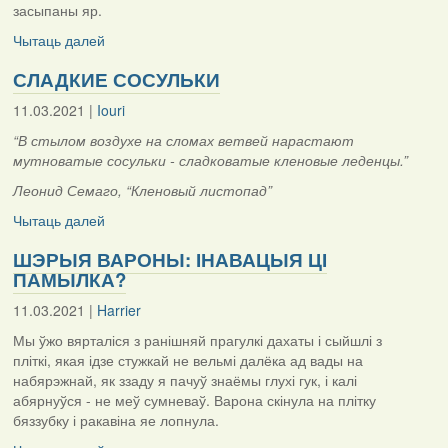
засыпаны яр.
Чытаць далей
СЛАДКИЕ СОСУЛЬКИ
11.03.2021 |
Iouri
“В стылом воздухе на сломах ветвей нарастают
мутноватые сосульки - сладковатые кленовые леденцы.”
Леонид Семаго, “Кленовый листопад”
Чытаць далей
ШЭРЫЯ ВАРОНЫ: ІНАВАЦЫЯ ЦІ
ПАМЫЛКА?
11.03.2021 |
Harrier
Мы ўжо вярталіся з ранішняй прагулкі дахаты і сыйшлі з
пліткі, якая ідзе стужкай не вельмі далёка ад вады на
набярэжнай, як ззаду я пачуў знаёмы глухі гук, і калі
абярнуўся - не меў сумневаў. Варона скінула на плітку
бяззубку і ракавіна яе лопнула.