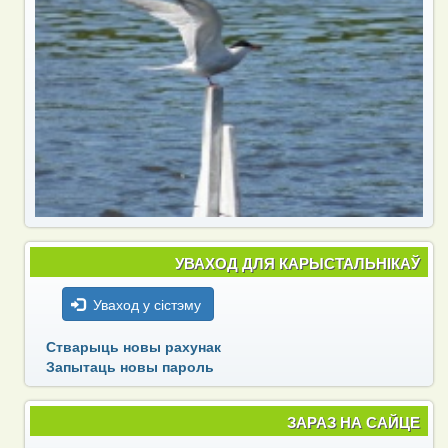
УВАХОД ДЛЯ КАРЫСТАЛЬНІКАЎ
Уваход у сістэму
Стварыць новы рахунак
Запытаць новы пароль
ЗАРАЗ НА САЙЦЕ