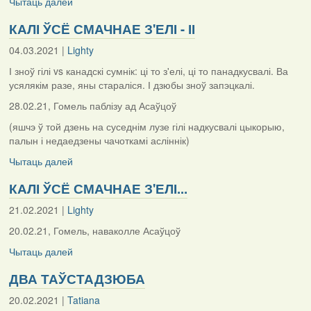
Чытаць далей
КАЛІ ЎСЁ СМАЧНАЕ З'ЕЛІ - ІІ
04.03.2021 |
Lighty
І зноў гілі vs канадскі сумнік: ці то з'елі, ці то панадкусвалі. Ва
усялякім разе, яны стараліся. І дзюбы зноў запэцкалі.
28.02.21, Гомель паблізу ад Асаўцоў
(яшчэ ў той дзень на суседнім лузе гілі надкусвалі цыкорыю,
палын і недаедзены чачоткамі асліннік)
Чытаць далей
КАЛІ ЎСЁ СМАЧНАЕ З'ЕЛІ...
21.02.2021 |
Lighty
20.02.21, Гомель, наваколле Асаўцоў
Чытаць далей
ДВА ТАЎСТАДЗЮБА
20.02.2021 |
Tatiana