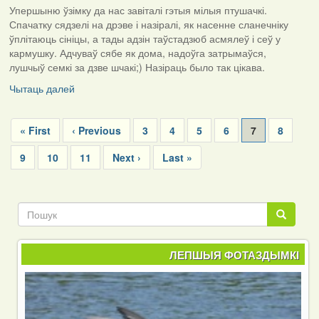
Упершыню ўзімку да нас завіталі гэтыя мілыя птушачкі.
Спачатку сядзелі на дрэве і назіралі, як насенне сланечніку
ўплітаюць сініцы, а тады адзін таўстадзюб асмялеў і сеў у
кармушку. Адчуваў сябе як дома, надоўга затрымаўся,
лушчыў семкі за дзве шчакі;) Назіраць было так цікава.
Чытаць далей
Pagination
First
« First
Previous
‹ Previous
Page
3
Page
4
Page
5
Page
6
Current
7
Page
8
page
page
page
Page
9
Page
10
Page
11
Next
Next ›
Last
Last »
page
page
Пошук
Пошук
ЛЕПШЫЯ ФОТАЗДЫМКІ