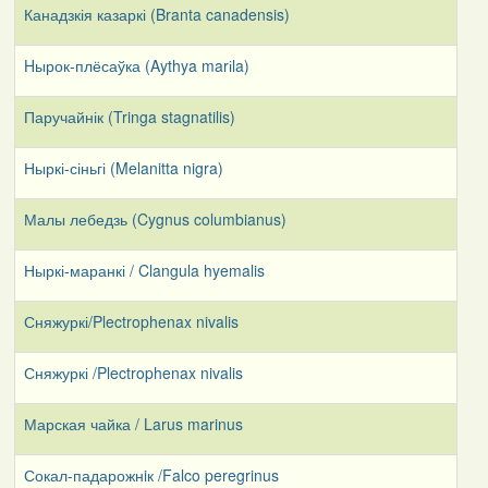
Канадзкія казаркі (Branta canadensis)
Hырок-плёсаўка (Aythya marіla)
Паручайнік (Tringa stagnatilis)
Ныркі-сіньгі (Melanitta nigra)
Малы лебедзь (Cygnus columbianus)
Ныркі-маранкі / Clangula hyemalis
Сняжуркі/Plectrophenax nivalis
Сняжуркі /Plectrophenax nivalis
Марская чайка / Larus marinus
Сокал-падарожнiк /Falco peregrinus