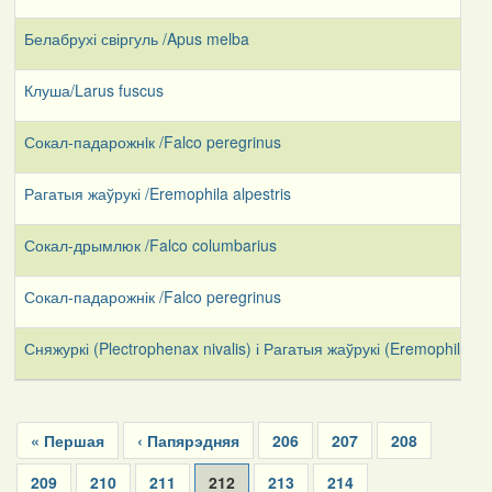
Белабрухі свіргуль /Apus melba
Клуша/Larus fuscus
Сокал-падарожнiк /Falco peregrinus
Рагатыя жаўрукі /Eremophila alpestris
Сокал-дрымлюк /Falco columbarius
Сокал-падарожнік /Falco peregrinus
Сняжуркі (Plectrophenax nivalis) і Рагатыя жаўрукі (Eremophila alp
Pagination
First
« Першая
Previous
‹ Папярэдняя
Page
206
Page
207
Page
208
page
page
Page
209
Page
210
Page
211
Current
212
Page
213
Page
214