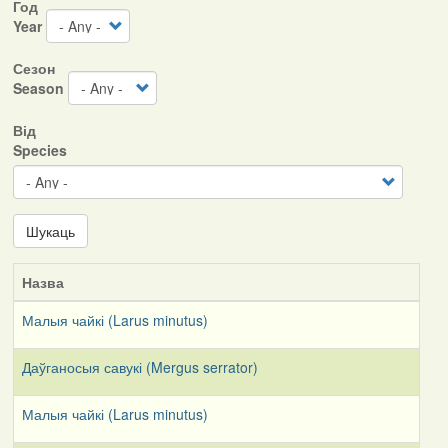
Год
Year
Сезон
Season
Від
Species
Шукаць
Назва
Малыя чайкі (Larus minutus)
Даўганосыя савукі (Mergus serrator)
Малыя чайкі (Larus minutus)