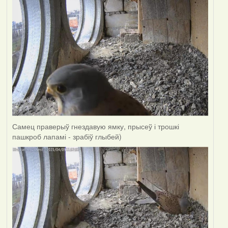
Самец праверыў гнездавую ямку, прысеў і трошкі
пашкроб лапамі - зрабіў глыбей)