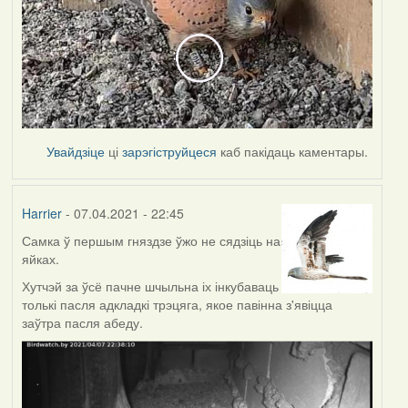
Увайдзіце
ці
зарэгіструйцеся
каб пакідаць каментары.
Harrier
- 07.04.2021 - 22:45
Самка ў першым гняздзе ўжо не сядзіць на
яйках.
Хутчэй за ўсё пачне шчыльна іх інкубаваць
толькі пасля адкладкі трэцяга, якое павінна з'явіцца
заўтра пасля абеду.