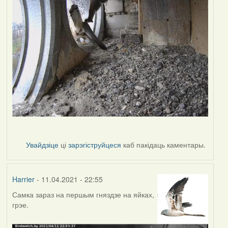
Увайдзіце
ці
зарэгіструйцеся
каб пакідаць каментары.
Harrier
- 11.04.2021 - 22:55
Самка зараз на першым гняздзе на яйках,
грэе.