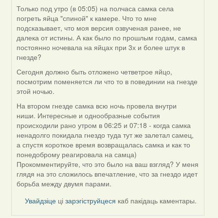
Только под утро (в 05:05) на полчаса самка села
In
погреть яйца "спиной" к камере. Что то мне
reply
подсказывает, что моя версия озвученая ранее, не
to
далека от истины. А как было по прошлым годам, самка
by
постоянно ночевала на яйцах при 3х и более штук в
Harrier
гнезде?
Сегодня должно быть отложено четветрое яйцо,
посмотрим поменяется ли что то в повединии на гнезде
этой ночью.
На втором гнезде самка всю ночь провела внутри
ниши. Интересные и однообразные события
происходили рано утром в 06:25 и 07:18 - когда самка
ненадолго покидала гнездо туда тут же залетал самец,
а спустя короткое время возвращалась самка и как то
понедоброму реагировала на самца)
Прокомментируйте, что это было на ваш взгляд? У меня
глядя на это сложилось впечатление, что за гнездо идет
борьба между двумя парами.
Увайдзіце
ці
зарэгіструйцеся
каб пакідаць каментары.