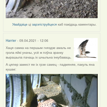
Увайдзіце
ці
зарэгіструйцеся
каб пакідаць каментары.
Harrier
- 09.04.2021 - 12:06
Хаця самка на першым гняздзе амаль не
грэла яйкі уначы, усё ж пэўна зранку
вырашыла пачаць іх шчыльна інкубаваць.
А цяпер замест яе іх грэе самец - падмяняе, пакуль яна
кушае: