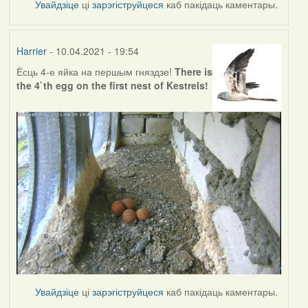
Увайдзіце
ці
зарэгіструйцеся
каб пакідаць каментары.
Harrier
- 10.04.2021 - 19:54
Ёсць 4-е яйка на першым гняздзе!
There is
the 4`th egg on the first nest of Kestrels!
Увайдзіце
ці
зарэгіструйцеся
каб пакідаць каментары.