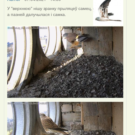
У "верхнюю" нішу зранку прыляцеў самец,
а пазней далучылася і самка.