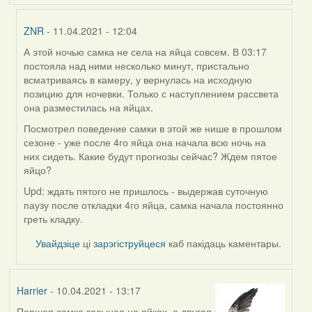
ZNR
- 11.04.2021 - 12:04
А этой ночью самка не села на яйца совсем. В 03:17
In
постояла над ними несколько минут, пристально
reply
всматриваясь в камеру, у вернулась на исходную
to
позицию для ночевки. Только с наступлением рассвета
by
она разместилась на яйцах.
Harrier
Посмотрел поведение самки в этой же нише в прошлом
сезоне - уже после 4го яйца она начала всю ночь на
них сидеть. Какие будут прогнозы сейчас? Ждем пятое
яйцо?
Upd: ждать пятого не пришлось - выдержав суточную
паузу после откладки 4го яйца, самка начала постоянно
греть кладку.
Увайдзіце
ці
зарэгіструйцеся
каб пакідаць каментары.
Harrier
- 10.04.2021 - 13:17
Першая самка засынае на яйках, а другая