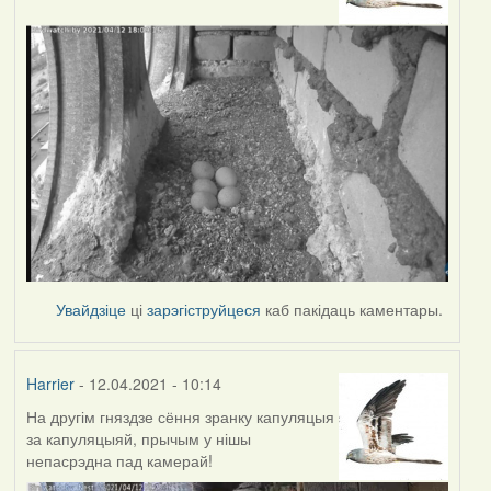
Увайдзіце
ці
зарэгіструйцеся
каб пакідаць каментары.
Harrier
- 12.04.2021 - 10:14
На другім гняздзе сёння зранку капуляцыя
за капуляцыяй, прычым у нішы
непасрэдна пад камерай!