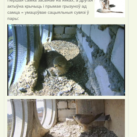
актыўна крычыць і прымае грызуноў ад
самца = умацоўвае сацыяльныя сувязі ў
пары: