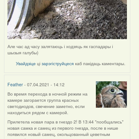
Але час ад часу залятаюць і ходзяць як гаспадары і
шызыя галубы)
Увайдзіце
ці
зарэгіструйцеся
каб пакідаць каментары.
Feather
- 07.04.2021 - 14:12
Во время перехода в ночной режим на
камере загорается группа красных
светодиодов, свечение заметно, если
находиться рядом с камерой.
Прилетела новая пара в гнездо 2! В 13:44 "пообщались"
новая самка и самец из первого гнезда, после в нише
появился новый самец, окольцованный цеветным