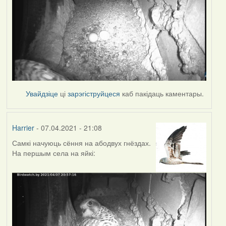
Увайдзіце
ці
зарэгіструйцеся
каб пакідаць каментары.
Harrier
- 07.04.2021 - 21:08
Самкі начуюць сёння на абодвух гнёздах.
На першым села на яйкі: