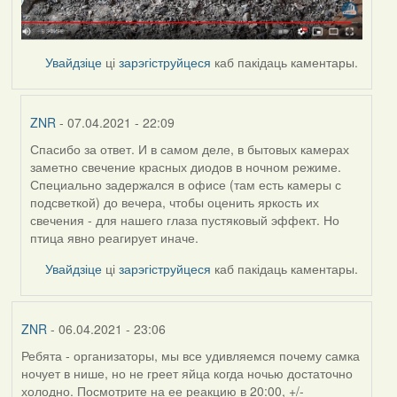
Увайдзіце
ці
зарэгіструйцеся
каб пакідаць каментары.
ZNR
- 07.04.2021 - 22:09
Спасибо за ответ. И в самом деле, в бытовых камерах
In
заметно свечение красных диодов в ночном режиме.
reply
Специально задержался в офисе (там есть камеры с
to
подсветкой) до вечера, чтобы оценить яркость их
by
свечения - для нашего глаза пустяковый эффект. Но
Feather
птица явно реагирует иначе.
Увайдзіце
ці
зарэгіструйцеся
каб пакідаць каментары.
ZNR
- 06.04.2021 - 23:06
Ребята - организаторы, мы все удивляемся почему самка
ночует в нише, но не греет яйца когда ночью достаточно
холодно. Посмотрите на ее реакцию в 20:00, +/-