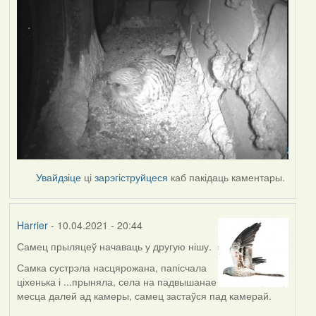
Увайдзіце
ці
зарэгіструйцеся
каб пакідаць каментары.
Harrier
- 10.04.2021 - 20:44
Самец прыляцеў начаваць у другую нішу.
Самка сустрэла насцярожана, папісчала
ціхенька і ...прыняла, села на падвышанае
месца далей ад камеры, самец застаўся пад камерай.