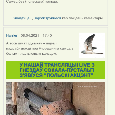
Самец без (польскага) кальца.
Увайдзіце
ці
зарэгіструйцеся
каб пакідаць каментары.
Harrier
- 08.04.2021 - 17:40
А вось шмат здымкаў + відэа і
падрабязнасці пра ўчорашняга самца з
белым пластыкавым кальцом:
У НАШАЙ ТРАНСЛЯЦЫІ LIVE З
ГНЁЗДАЎ СОКАЛА-ПУСТАЛЬГІ
З’ЯВІЎСЯ “ПОЛЬСКІ АКЦЭНТ”