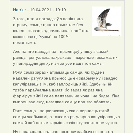
Harrier
- 10.04.2021 - 19:19
З таго, што я паглядзеў з панішняга
In
стрыму, самце цяпер прылятае без
reply
калец і сказаць адначзначна "наш" гэта
to
кожны раз ці "чужы" на 100%
by
немагчыма.
ZNR
Але па яго паводзінах - прыляцеў у нішу з самай
раніцы, рытуальна пакрыквае і пырсядае таксама, як і
ў папярэднія дні хутчэй за ўсё наш і той самы.
Роля самкі зараз - атрымаць самца, які будзе і
надалей рэгулярна прыносіць ёй здабычу ну і заадно
капуліраваць з ім, каб заплодніць яйкі. Здабычы ёй
трэба параўнальна шмат, бо зараз як раз яна
фарміруе яйкі і сама паляваць не хоча і не будзе. Яна
выпрошвае ежу, нагадвае самцу пра яго абавязак.
Роля самца - пацверджваць сваю вернасць гэтай
самцы здабычамі, а таксама рэгулярна капуліраваць з
самкай каб потым карміць сваіх птушанят а не чужых.
Ну і правяраць пад час прыносу здабычы ці прсота