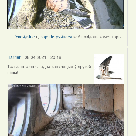
Увайдзіце
ці
зарэгіструйцеся
каб пакідаць каментары.
Harrier
- 08.04.2021 - 20:16
Толькі што яшчэ адна капуляцыя ў другой
нішы!