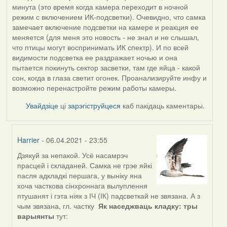
минута (это время когда камера переходит в ночной
режим с включением ИК-подсветки). Очевидно, что самка
замечает включение подсветки на камере и реакция ее
меняется (для меня это новость - не знал и не слышал,
что птицы могут воспринимать ИК спектр). И по всей
видимости подсветка ее раздражает ночью и она
пытается покинуть сектор засветки, там где яйца - какой
сон, когда в глаза светит огонек. Проанализируйте инфу и
возможно перенастройте режим работы камеры.
Увайдзіце
ці
зарэгіструйцеся
каб пакідаць каментары.
Harrier
- 06.04.2021 - 23:55
Дзякуй за непакой. Усё насамрэч
In
прасцей і складаней. Самка не грэе яйкі
reply
пасля адкладкі першага, у выніку яна
to
хоча часткова сінхроннага вылуплення
by
птушанят і гэта ніяк з ІЧ (ІК) падсветкай не звязана. А з
ZNR
чым звязана, гл. частку
Як наседжваць кладку: тры
варыянты
тут: