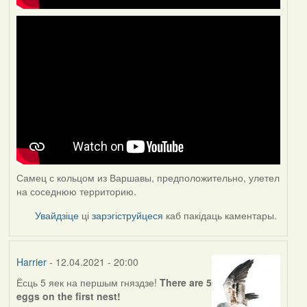
Самец с кольцом из Варшавы, предположительно, улетел
на соседнюю территорию.
Увайдзіце
ці
зарэгіструйцеся
каб пакідаць каментары.
Harrier
- 12.04.2021 - 20:00
Ёсць 5 яек на першым гняздзе!
There are 5
eggs on the first nest!