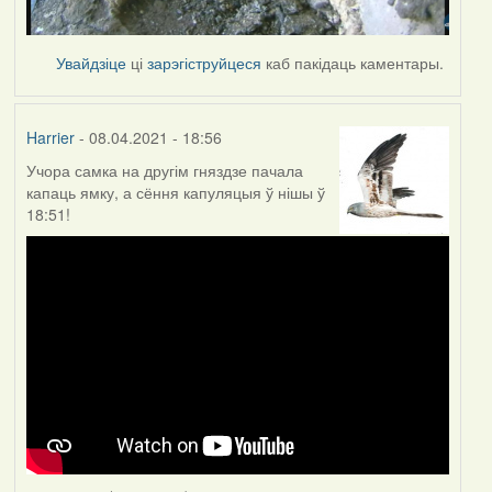
Увайдзіце
ці
зарэгіструйцеся
каб пакідаць каментары.
Harrier
- 08.04.2021 - 18:56
Учора самка на другім гняздзе пачала
капаць ямку, а сёння капуляцыя ў нішы ў
18:51!