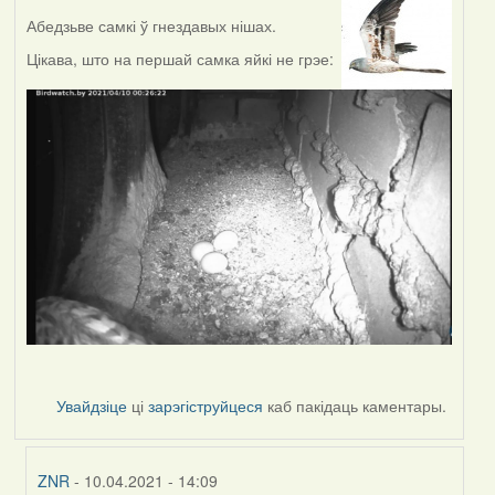
Абедзьве самкі ў гнездавых нішах.
Цікава, што на першай самка яйкі не грэе:
Увайдзіце
ці
зарэгіструйцеся
каб пакідаць каментары.
ZNR
- 10.04.2021 - 14:09