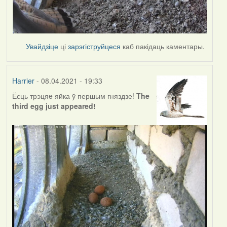
Увайдзіце
ці
зарэгіструйцеся
каб пакідаць каментары.
Harrier
- 08.04.2021 - 19:33
Ёсць трэцяe яйка ў першым гняздзе!
The
third egg just appeared!