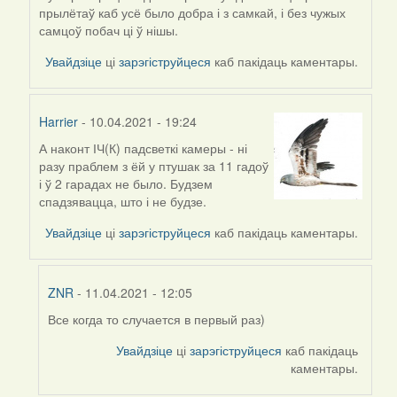
прылётаў каб усё было добра і з самкай, і без чужых
самцоў побач ці ў нішы.
Увайдзіце
ці
зарэгіструйцеся
каб пакідаць каментары.
Harrier
- 10.04.2021 - 19:24
А наконт ІЧ(К) падсветкі камеры - ні
In
разу праблем з ёй у птушак за 11 гадоў
reply
і ў 2 гарадах не было. Будзем
to
спадзявацца, што і не будзе.
by
ZNR
Увайдзіце
ці
зарэгіструйцеся
каб пакідаць каментары.
ZNR
- 11.04.2021 - 12:05
Все когда то случается в первый раз)
In
reply
Увайдзіце
ці
зарэгіструйцеся
каб пакідаць
to
каментары.
by