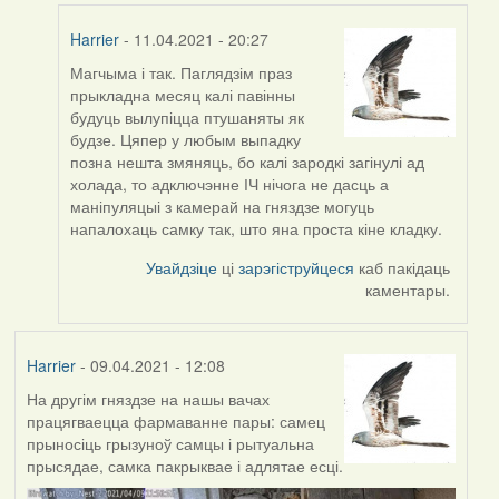
Harrier
Harrier
- 11.04.2021 - 20:27
Магчыма і так. Паглядзім праз
In
прыкладна месяц калі павінны
reply
будуць вылупіцца птушаняты як
to
будзе. Цяпер у любым выпадку
by
позна нешта змяняць, бо калі зародкі загінулі ад
ZNR
холада, то адключэнне ІЧ нічога не дасць а
маніпуляцыі з камерай на гняздзе могуць
напалохаць самку так, што яна проста кіне кладку.
Увайдзіце
ці
зарэгіструйцеся
каб пакідаць
каментары.
Harrier
- 09.04.2021 - 12:08
На другім гняздзе на нашы вачах
працягваецца фармаванне пары: самец
прыносіць грызуноў самцы і рытуальна
прысядае, самка пакрыквае і адлятае есці.