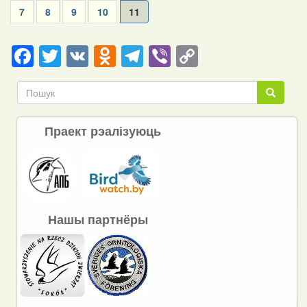
Page
7
Page
8
Page
9
Page
10
Current
11
page
Facebook
Twitter
VK
Odnoklassniki
Telegram
Viber
Copy
Link
Пошук
Пошук
Праект рэалізуюць
Нашы партнёры