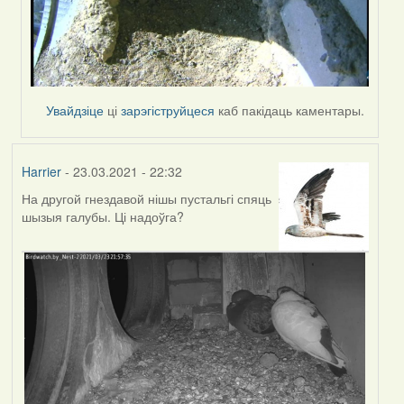
Увайдзіце
ці
зарэгіструйцеся
каб пакідаць каментары.
Harrier
- 23.03.2021 - 22:32
На другой гнездавой нішы пустальгі спяць
шызыя галубы. Ці надоўга?