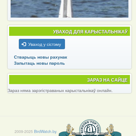
УВАХОД ДЛЯ КАРЫСТАЛЬНІКАЎ
Уваход у сістэму
Стварыць новы рахунак
Запытаць новы пароль
ЗАРАЗ НА САЙЦЕ
Зараз няма зарэгістраваных карыстальнікаў онлайн.
2009-2025
BirdWatch.by
.