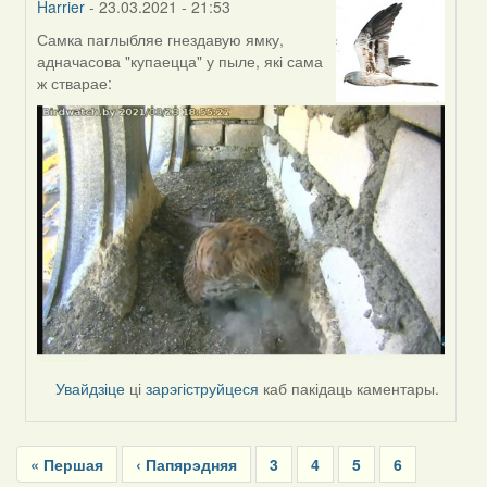
Harrier
- 23.03.2021 - 21:53
Самка паглыбляе гнездавую ямку,
In
адначасова "купаецца" у пыле, які сама
reply
ж стварае:
to
by
Harrier
Увайдзіце
ці
зарэгіструйцеся
каб пакідаць каментары.
Pagination
First
« Першая
Previous
‹ Папярэдняя
Page
3
Page
4
Page
5
Page
6
page
page