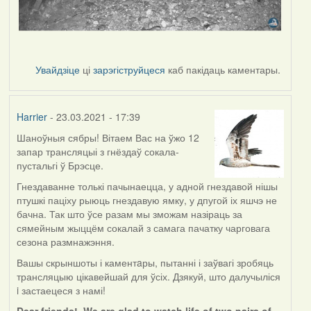
Увайдзіце
ці
зарэгіструйцеся
каб пакідаць каментары.
Harrier
- 23.03.2021 - 17:39
Шаноўныя сябры! Вітаем Вас на ўжо 12
запар трансляцыі з гнёздаў сокала-
пустальгі ў Брэсце.
Гнездаванне толькі пачынаецца, у адной гнездавой нішы
птушкі паціху рыюць гнездавую ямку, у дпугой іх яшчэ не
бачна. Так што ўсе разам мы зможам назіраць за
сямейным жыццём сокалай з самага пачатку чарговага
сезона размнажэння.
Вашы скрыншоты і каментaры, пытанні і заўвагі зробяць
трансляцыю цікавейшай для ўсіх. Дзякуй, што далучыліся
i застаецеся з намі!