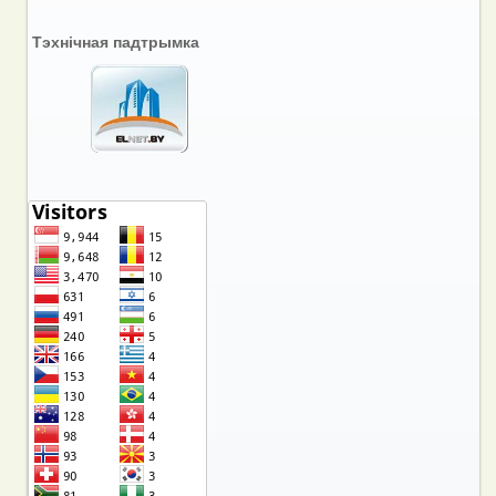
Тэхнічная падтрымка