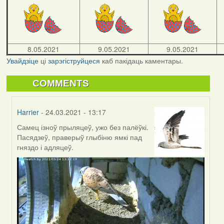
8.05.2021
9.05.2021
9.05.2021
Увайдзіце
ці
зарэгіструйцеся
каб пакідаць каментары.
COMMENTS
Harrier
- 24.03.2021 - 13:17
Самец ізноў прыляцеў, ужо без палёўкі.
In
Пасядзеў, праверыў глыбіню ямкі пад
reply
гняздо і адляцеў.
to
by
Harrier