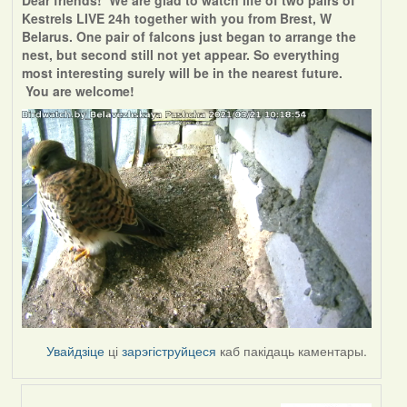
Dear friends! We are glad to watch life of two pairs of
Kestrels LIVE 24h together with you from Brest, W
Belarus. One pair of falcons just began to arrange the
nest, but second still not yet appear. So everything
most interesting surely will be in the nearest future.
You are welcome!
Увайдзіце
ці
зарэгіструйцеся
каб пакідаць каментары.