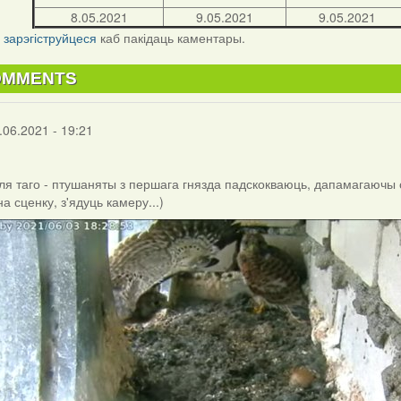
8.05.2021
9.05.2021
9.05.2021
і
зарэгіструйцеся
каб пакідаць каментары.
OMMENTS
.06.2021 - 19:21
каля таго - птушаняты з першага гнязда падскокваюць, дапамагаючы с
а сценку, з'ядуць камеру...)