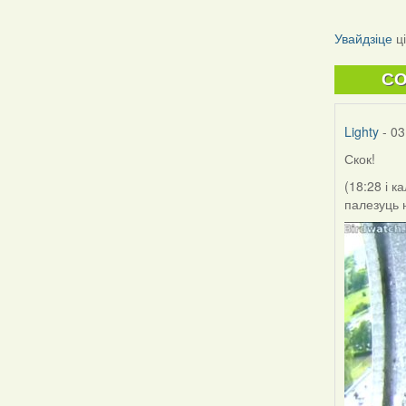
Увайдзіце
ц
C
Lighty
- 03
Скок!
(18:28 і 
палезуць н