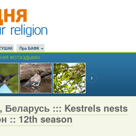
ТУШАК
Пра БАФК
НІЯ ФОТАЗДЫМКІ
 Беларусь ::: Kestrels nests
н :: 12th season