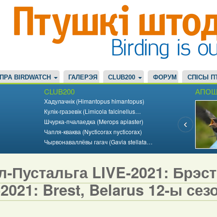
ПРА BIRDWATCH
ГАЛЕРЭЯ
CLUB200
ФОРУМ
СПІСЫ П
CLUB200
АПОШ
Хадулачнік (Himantopus himantopus)
Кулік-гразевік (Limicola falcinellus…
Шчурка-пчалаедка (Merops apiaster)
Чапля-кваква (Nycticorax nycticorax)
Чырвонаваллёвы гагач (Gavia stellata…
-Пустальга LIVE-2021: Брэст,
2021: Brest, Belarus 12-ы сезо