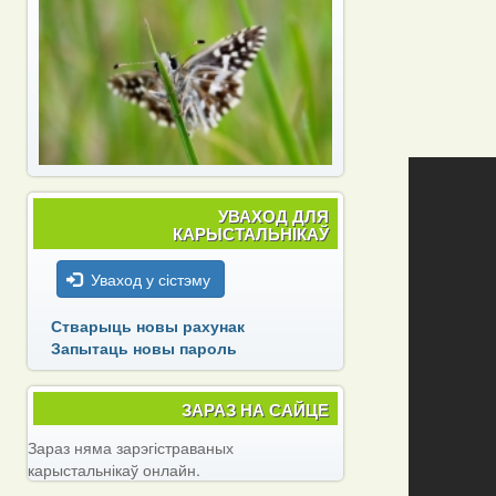
УВАХОД ДЛЯ
КАРЫСТАЛЬНІКАЎ
Уваход у сістэму
Стварыць новы рахунак
Запытаць новы пароль
ЗАРАЗ НА САЙЦЕ
Зараз няма зарэгістраваных
карыстальнікаў онлайн.