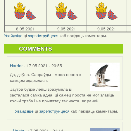
8.05.2021
9.05.2021
9.05.2021
Увайдзіце
ці
зарэгіструйцеся
каб пакідаць каментары.
COMMENTS
Harrier
- 17.05.2021 - 20:55
Да, дзіўна. Сапраўды - можа нешта з
In
самцом здарылася.
reply
to
Заўтра будзе лепш зразумела ці
by
засталася самка адна, ці самец проста не мог злавіць
09Алена
колькі трэба і не прылятаў так часта, як раней.
Увайдзіце
ці
зарэгіструйцеся
каб пакідаць каментары.
Lighty
- 17.05.2021 - 21:14