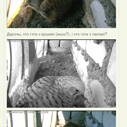
Дарэчы, хто гэта з вушамі (мыш?), і хто гэта з лапамі?