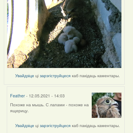
Увайдзіце
ці
зарэгіструйцеся
каб пакідаць каментары.
Feather
- 12.05.2021 - 14:03
Похоже на мышь. С лапами - похоже на
In
ящерицу.
reply
to
by
Увайдзіце
ці
зарэгіструйцеся
каб пакідаць каментары.
Lighty