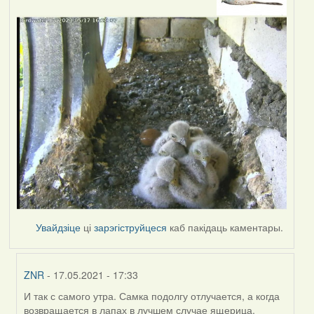
Увайдзіце
ці
зарэгіструйцеся
каб пакідаць каментары.
ZNR
- 17.05.2021 - 17:33
И так с самого утра. Самка подолгу отлучается, а когда
In
возвращается в лапах в лучшем случае ящерица.