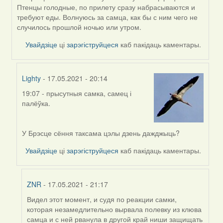
reply
Птенцы голодные, по прилету сразу набрасываются и
to
требуют еды. Волнуюсь за самца, как бы с ним чего не
by
случилось прошлой ночью или утром.
Harrier
Увайдзіце
ці
зарэгіструйцеся
каб пакідаць каментары.
Lighty
- 17.05.2021 - 20:14
19:07 - прысутныя самка, самец і
In
палёўка.
reply
to
by
У Брэсце сёння таксама цэлы дзень дажджыць?
ZNR
Увайдзіце
ці
зарэгіструйцеся
каб пакідаць каментары.
ZNR
- 17.05.2021 - 21:17
Видел этот момент, и судя по реакции самки,
In
которая незамедлительно вырвала полевку из клюва
reply
самца и с ней рванула в другой край ниши защищать