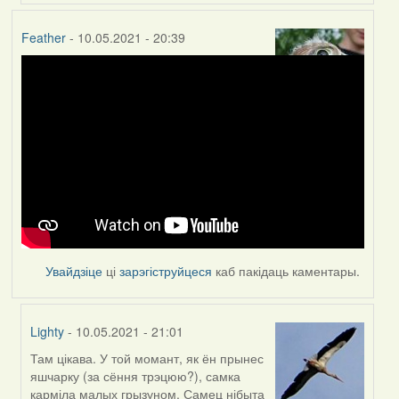
Feather
- 10.05.2021 - 20:39
Увайдзіце
ці
зарэгіструйцеся
каб пакідаць каментары.
Lighty
- 10.05.2021 - 21:01
Там цікава. У той момант, як ён прынес
In
яшчарку (за сёння трэцюю?), самка
reply
карміла малых грызуном. Самец нібыта