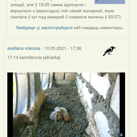
to
зляцеў, але ў 19:25 самка адляцела і
by
вярнулася з (верагодна) той самай яшчаркай, якую
Feather
паклала ў кут пад камерай (і скарміла малечы ў 20:37).
Увайдзіце
ці
зарэгіструйцеся
каб пакідаць каментары.
svetlana vranova
- 10.05.2021 - 17:26
17:13 karmliennie jaščarkaj