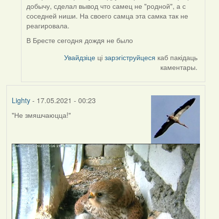
to
добычу, сделал вывод что самец не "родной", а с
by
соседней ниши. На своего самца эта самка так не
Lighty
реагировала.
В Бресте сегодня дождя не было
Увайдзіце
ці
зарэгіструйцеся
каб пакідаць
каментары.
Lighty
- 17.05.2021 - 00:23
"Не змяшчаюцца!"