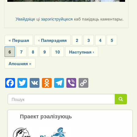
Увайдзіце
ці
зарэгіструйцеся
каб пакідаць каментары.
Pagination
First
« Першая
Previous
‹ Папярэдняя
Page
2
Page
3
Page
4
Page
5
page
page
Current
6
Page
7
Page
8
Page
9
Page
10
Next
Наступная ›
page
page
Last
Апошняя »
page
Facebook
Twitter
VK
Odnoklassniki
Telegram
Viber
Copy
Link
Пошук
Пошук
Праект рэалізуюць