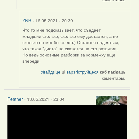
ZNR
- 16.05.2021 - 20:39
Что то мне подсказывает, что съедает
In
младший столько, сколько ему достается, а не
reply
сколько он мог бы съесть) Остается надеяться,
to
что такая "диета" не скажется на его развитии.
by
Но ведь основные разборки за кормежку еще
Harrier
впереди.
Увайдзіце
ці
зарэгіструйцеся
каб пакідаць
каментары.
Feather
- 13.05.2021 - 23:04