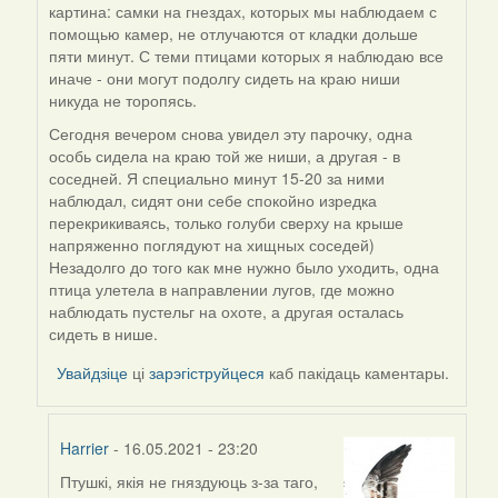
картина: самки на гнездах, которых мы наблюдаем с
reply
помощью камер, не отлучаются от кладки дольше
to
пяти минут. С теми птицами которых я наблюдаю все
by
иначе - они могут подолгу сидеть на краю ниши
Harrier
никуда не торопясь.
Сегодня вечером снова увидел эту парочку, одна
особь сидела на краю той же ниши, а другая - в
соседней. Я специально минут 15-20 за ними
наблюдал, сидят они себе спокойно изредка
перекрикиваясь, только голуби сверху на крыше
напряженно поглядуют на хищных соседей)
Незадолго до того как мне нужно было уходить, одна
птица улетела в направлении лугов, где можно
наблюдать пустельг на охоте, а другая осталась
сидеть в нише.
Увайдзіце
ці
зарэгіструйцеся
каб пакідаць каментары.
Harrier
- 16.05.2021 - 23:20
Птушкі, якія не гняздуюць з-за таго,
In