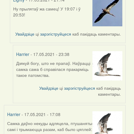
Ну прылятаў жа самец! У 19:07 і ў
In
20:53!
reply
to
by
Увайдзіце
ці
зарэгіструйцеся
каб пакідаць каментары.
Harrier
Harrier
- 17.05.2021 - 23:38
Дзякуй богу, што не прапаў. Наўрацці
In
самка сама б справілася пракарміць
reply
такое патомства.
to
by
Увайдзіце
ці
зарэгіструйцеся
каб пакідаць
Lighty
каментары.
Harrier
- 17.05.2021 - 17:08
Самка даўно некуды адляцела, птушаняты
самі і трымаюцца разам, каб было цяплей: