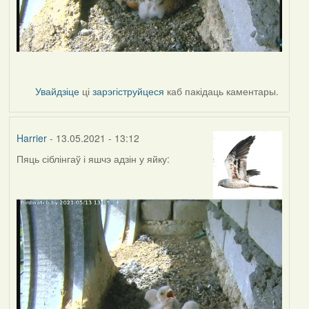
Увайдзіце
ці
зарэгіструйцеся
каб пакідаць каментары.
Harrier
- 13.05.2021 - 13:12
Пяць сіблінгаў і яшчэ адзін у яйку: