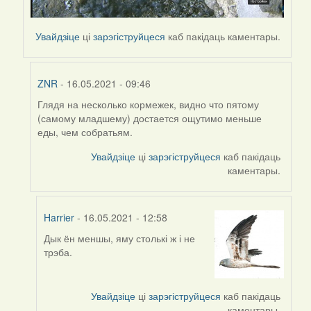
Увайдзіце
ці
зарэгіструйцеся
каб пакідаць каментары.
ZNR
- 16.05.2021 - 09:46
Глядя на несколько кормежек, видно что пятому
In
(самому младшему) достается ощутимо меньше
reply
еды, чем собратьям.
to
by
Увайдзіце
ці
зарэгіструйцеся
каб пакідаць
Harrier
каментары.
Harrier
- 16.05.2021 - 12:58
Дык ён меншы, яму столькі ж і не
In
трэба.
reply
to
by
Увайдзіце
ці
зарэгіструйцеся
каб пакідаць
ZNR
каментары.