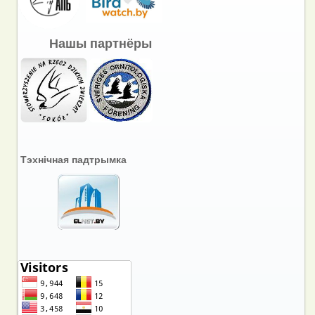
Нашы партнёры
Тэхнічная падтрымка