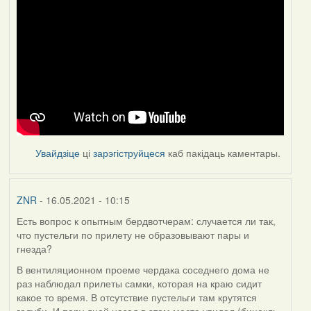
Увайдзіце
ці
зарэгіструйцеся
каб пакідаць каментары.
ZNR
- 16.05.2021 - 10:15
Есть вопрос к опытным бердвотчерам: случается ли так,
что пустельги по прилету не образовывают пары и
гнезда?
В вентиляционном проеме чердака соседнего дома не
раз наблюдал прилеты самки, которая на краю сидит
какое то время. В отсутствие пустельги там крутятся
голуби. И пару дней назад в этом месте увидел (бинокль