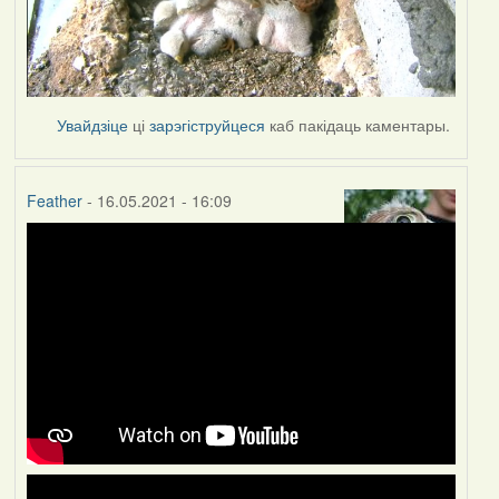
Увайдзіце
ці
зарэгіструйцеся
каб пакідаць каментары.
Feather
- 16.05.2021 - 16:09