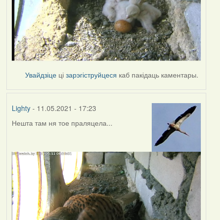
Увайдзіце
ці
зарэгіструйцеся
каб пакідаць каментары.
Lighty
- 11.05.2021 - 17:23
Нешта там ня тое праляцела...