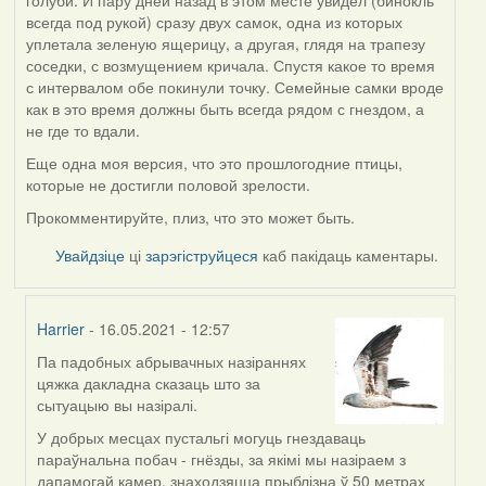
всегда под рукой) сразу двух самок, одна из которых
уплетала зеленую ящерицу, а другая, глядя на трапезу
соседки, с возмущением кричала. Спустя какое то время
с интервалом обе покинули точку. Семейные самки вроде
как в это время должны быть всегда рядом с гнездом, а
не где то вдали.
Еще одна моя версия, что это прошлогодние птицы,
которые не достигли половой зрелости.
Прокомментируйте, плиз, что это может быть.
Увайдзіце
ці
зарэгіструйцеся
каб пакідаць каментары.
Harrier
- 16.05.2021 - 12:57
Па падобных абрывачных назіраннях
In
цяжка дакладна сказаць што за
reply
сытуацыю вы назіралі.
to
by
У добрых месцах пустальгі могуць гнездаваць
ZNR
параўнальна побач - гнёзды, за якімі мы назіраем з
дапамогай камер, знаходзяцца прыблізна ў 50 метрах