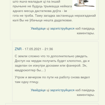
што яшчэ маладыя ці па іншай
reply
прычыне не будуць трымацца нейкага
to
аднаго месца дастаткова доўга - ім
by
гэта не трэба. Таму загадка застанецца неразгаданай
ZNR
калі Вы не ўбачыце нешта дадатковае.
Увайдзіце
ці
зарэгіструйцеся
каб пакідаць
каментары.
ZNR
- 17.05.2021 - 21:36
С земли сложно что то дополнительно увидеть.
In
Доступ на чердак получить будет хлопотно, да и
reply
заделан он изнутри досками или фанерой. Эх,
to
квадрокоптер бы... )
by
Harrier
Утром и вечером по пути на работу снова видел
там одну птицу.
Увайдзіце
ці
зарэгіструйцеся
каб пакідаць
каментары.