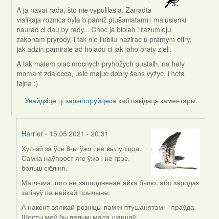
A ja navat rada, što nie vypulilasia. Zanadta
In
vialikaja roznica byla b pamiž ptušaniatami i malusienki
reply
naurad ci dau by rady... Choc ja biolah i razumieju
to
zakonam pryrody, i tak nie liubliu nazirac u pramym efiry,
by
jak adzin pamiraie ad holadu ci jak jaho braty zjeli.
Harrier
A tak maiem piac mocnych pryhožych pustalh, na hety
momant zdaiecca, usie majuc dobry šans vyžyc, i heta
fajna :)
Увайдзіце
ці
зарэгіструйцеся
каб пакідаць каментары.
Harrier
- 15.05.2021 - 20:31
Хутчэй за ўсё 6-ы ўжо і не вылупіцца.
In
Самка наўпрост яго ўжо і не грэе,
reply
больш сіблінгі.
to
by
Магчыма, што не заплодненае яйка было, або зародак
svetlana
загінуў па нейкай прычыне.
vranova
А наконт вялікай розніцы паміж птушанятамі - праўда.
Шосты меў бы вельмі мала шанцаў.