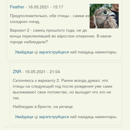
Feather
- 16.05.2021 - 15:17
Предположительно, обе птицы - самки из
In
соседних гнезд,
reply
to
Вариант 2 - самец прошлого года, не до
by
конца перелинявший во взрослое оперение. В каком
ZNR
городе наблюдали?
Увайдзіце
ці
зарэгіструйцеся
каб пакідаць каментары.
ZNR
- 16.05.2021 - 21:04
Склоняюсь к варианту 2. Ранее всегда думал, что
In
птицы на следующий год после рождения уже сами
reply
высиживают свое потомство, но выходит что это не
to
так.
by
Feather
Наблюдаю в Бресте, на речице
Увайдзіце
ці
зарэгіструйцеся
каб пакідаць каментары.