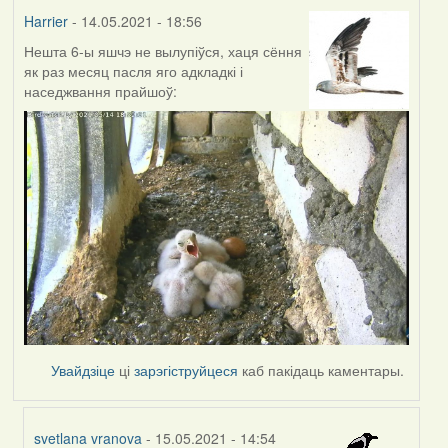
Harrier
- 14.05.2021 - 18:56
Нешта 6-ы яшчэ не вылупіўся, хаця сёння
як раз месяц пасля яго адкладкі і
наседжвання прайшоў:
Увайдзіце
ці
зарэгіструйцеся
каб пакідаць каментары.
svetlana vranova
- 15.05.2021 - 14:54