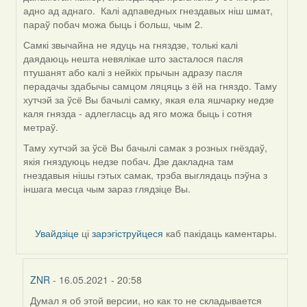
адно ад аднаго. Калі адпаведных гнездавых ніш шмат,
параў побач можа быць і больш, чым 2.
Самкі звычайна не ядуць на гняздзе, толькі калі
даядаюць нешта невялікае што засталося пасля
птушанят або калі з нейкіх прычын адразу пасля
перадачы здабычы самцом ляцяць з ёй на гняздо. Таму
хутчэй за ўсё Вы бачылі самку, якая ела яшчарку недзе
каля гнязда - адлегласць ад яго можа быць і сотня
метраў.
Таму хутчэй за ўсё Вы бачылі самак з розных гнёздаў,
якія гняздуюць недзе побач. Дзе дакладна там
гнездавыя нішы гэтых самак, трэба выглядаць пэўна з
іншага месца чым зараз глядзіце Вы.
Увайдзіце
ці
зарэгіструйцеся
каб пакідаць каментары.
ZNR
- 16.05.2021 - 20:58
Думал я об этой версии, но как то не складывается
In