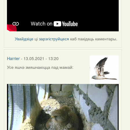
Увайдзіце
ці
зарэгіструйцеся
каб пакідаць каментары.
Harrier
- 13.05.2021 - 13:20
Усе яшчэ змяшчаюцца пад мамай: