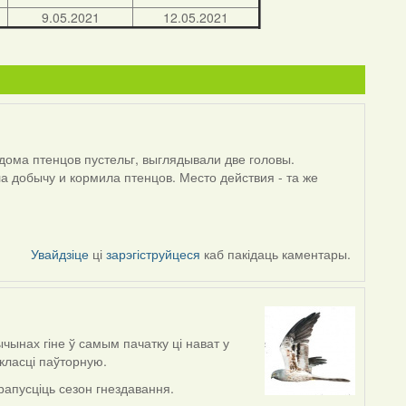
9.05.2021
12.05.2021
дома птенцов пустельг, выглядывали две головы.
ла добычу и кормила птенцов. Место действия - та же
Увайдзіце
ці
зарэгіструйцеся
каб пакідаць каментары.
ычынах гіне ў самым пачатку ці нават у
класці паўторную.
рапусціць сезон гнездавання.