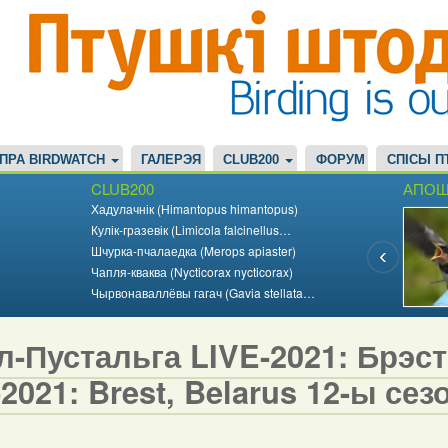
ПРА BIRDWATCH
ГАЛЕРЭЯ
CLUB200
ФОРУМ
СПІСЫ П
CLUB200
АПОШ
Хадулачнік (Himantopus himantopus)
Кулік-гразевік (Limicola falcinellus…
Шчурка-пчалаедка (Merops apiaster)
Чапля-кваква (Nycticorax nycticorax)
Чырвонаваллёвы гагач (Gavia stellata…
-Пустальга LIVE-2021: Брэст,
2021: Brest, Belarus 12-ы сезо