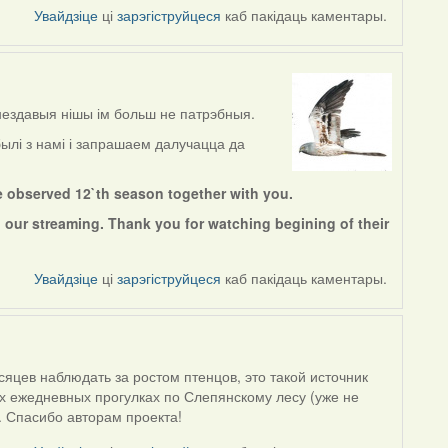
Увайдзіце
ці
зарэгіструйцеся
каб пакідаць каментары.
нездавыя нішы ім больш не патрэбныя.
ылі з намі і запрашаем далучацца да
e observed 12`th season together with you.
 our streaming. Thank you for watching begining of their
Увайдзіце
ці
зарэгіструйцеся
каб пакідаць каментары.
яцев наблюдать за ростом птенцов, это такой источник
их ежедневных прогулках по Слепянскому лесу (уже не
. Спасибо авторам проекта!