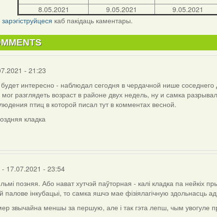
8.05.2021
9.05.2021
9.05.2021
і
зарэгіструйцеся
каб пакідаць каментары.
OMMENTS
07.2021 - 21:23
будет интересно - наблюдал сегодня в чердачной нише соседнего 
 мог разглядеть возраст в районе двух недель, ну и самка разрыва
людения птиц в которой писал тут в комментах весной.
поздняя кладка
- 17.07.2021 - 23:54
ельмі позняя. Або нават хутчэй паўторная - калі кладка па нейкіх пр
 палове інкубацыі, то самка яшчэ мае фізіялагічную здольнасць ад
ер звычайна меншы за першую, але і так гэта лепш, чым увогуле п