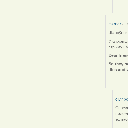
by
ZNR
Harrier
- 1
Шаноўныя 
У бліжэйш
стрыму на
Dear frie
So they n
lifes and 
divinbe
Спасиб
In
положи
reply
только
to
by