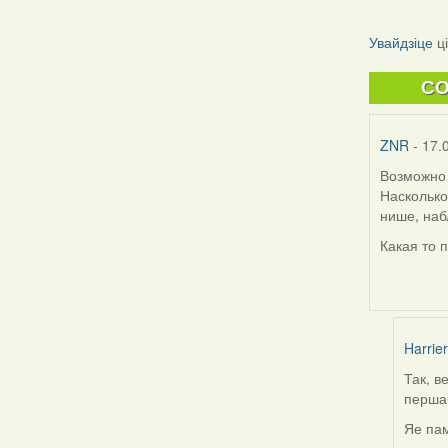
Увайдзіце
ц
C
ZNR
- 17.
Возможно 
Насколько
нише, наб
Какая то 
Harrier
Так, в
In
першай
reply
to
Яе пам