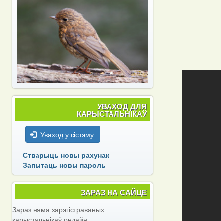
УВАХОД ДЛЯ
КАРЫСТАЛЬНІКАЎ
Уваход у сістэму
Стварыць новы рахунак
Запытаць новы пароль
ЗАРАЗ НА САЙЦЕ
Зараз няма зарэгістраваных
карыстальнікаў онлайн.