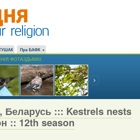
ТУШАК
Пра БАФК
НІЯ ФОТАЗДЫМКІ
 Беларусь ::: Kestrels nests
н :: 12th season