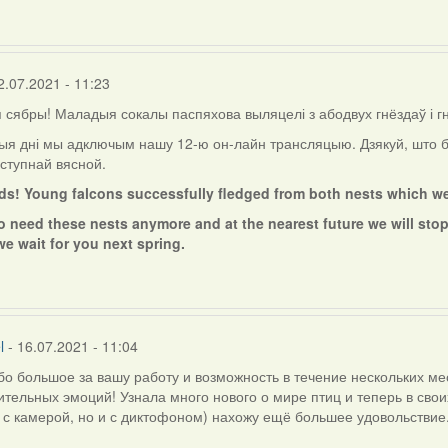
2.07.2021 - 11:23
сябры! Маладыя сокалы паспяхова выляцелі з абодвух гнёздаў і г
ыя дні мы адключым нашу 12-ю он-лайн трансляцыю. Дзякуй, што б
ступнай вясной.
nds! Young falcons successfully fledged from both nests which w
o need these nests anymore and at the nearest future we will stop
we wait for you next spring.
l
- 16.07.2021 - 11:04
о большое за вашу работу и возможность в течение нескольких мес
тельных эмоций! Узнала много нового о мире птиц и теперь в сво
 с камерой, но и с диктофоном) нахожу ещё большее удовольствие