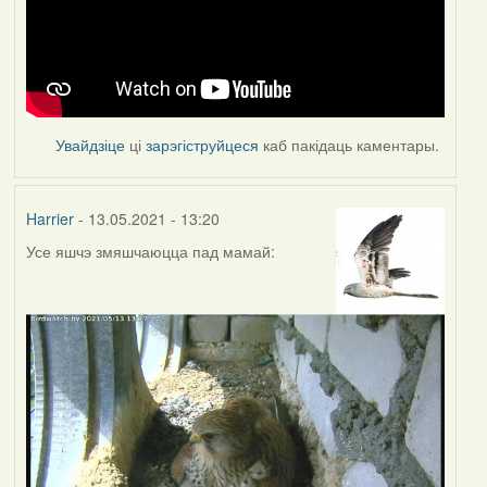
Увайдзіце
ці
зарэгіструйцеся
каб пакідаць каментары.
Harrier
- 13.05.2021 - 13:20
Усе яшчэ змяшчаюцца пад мамай: