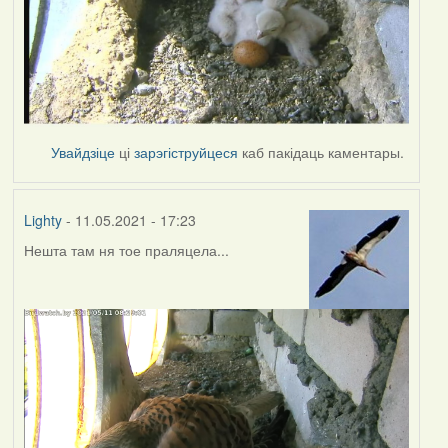
Увайдзіце
ці
зарэгіструйцеся
каб пакідаць каментары.
Lighty
- 11.05.2021 - 17:23
Нешта там ня тое праляцела...