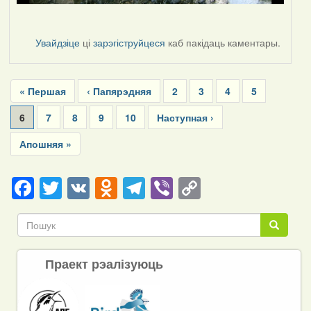
Увайдзіце
ці
зарэгіструйцеся
каб пакідаць каментары.
Pagination
First
« Першая
Previous
‹ Папярэдняя
Page
2
Page
3
Page
4
Page
5
page
page
Current
6
Page
7
Page
8
Page
9
Page
10
Next
Наступная ›
page
page
Last
Апошняя »
page
Facebook
Twitter
VK
Odnoklassniki
Telegram
Viber
Copy
Link
Пошук
Пошук
Праект рэалізуюць