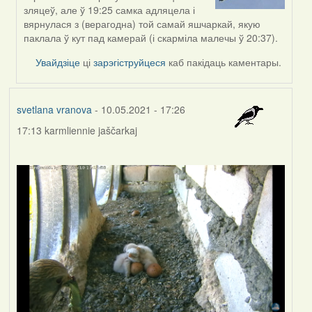
to
зляцеў, але ў 19:25 самка адляцела і
by
вярнулася з (верагодна) той самай яшчаркай, якую
Feather
паклала ў кут пад камерай (і скарміла малечы ў 20:37).
Увайдзіце
ці
зарэгіструйцеся
каб пакідаць каментары.
svetlana vranova
- 10.05.2021 - 17:26
17:13 karmliennie jaščarkaj