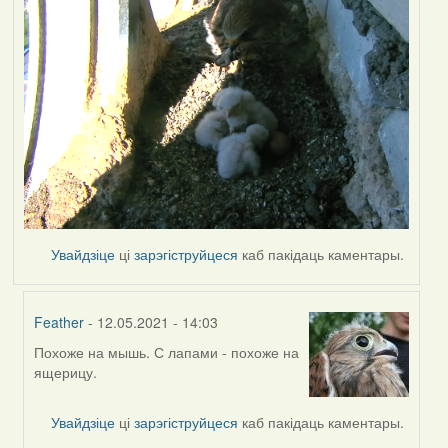
Увайдзіце
ці
зарэгіструйцеся
каб пакідаць каментары.
Feather
- 12.05.2021 - 14:03
Похоже на мышь. С лапами - похоже на
In
ящерицу.
reply
to
by
Увайдзіце
ці
зарэгіструйцеся
каб пакідаць каментары.
Lighty