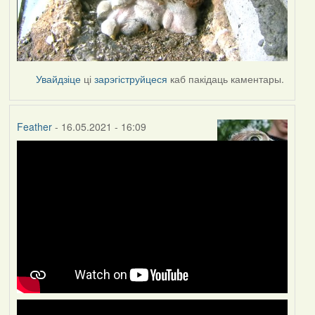
Увайдзіце
ці
зарэгіструйцеся
каб пакідаць каментары.
Feather
- 16.05.2021 - 16:09