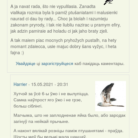
A ja navat rada, što nie vypulilasia. Zanadta
In
vialikaja roznica byla b pamiž ptušaniatami i malusienki
reply
naurad ci dau by rady... Choc ja biolah i razumieju
to
zakonam pryrody, i tak nie liubliu nazirac u pramym efiry,
by
jak adzin pamiraie ad holadu ci jak jaho braty zjeli.
Harrier
A tak maiem piac mocnych pryhožych pustalh, na hety
momant zdaiecca, usie majuc dobry šans vyžyc, i heta
fajna :)
Увайдзіце
ці
зарэгіструйцеся
каб пакідаць каментары.
Harrier
- 15.05.2021 - 20:31
Хутчэй за ўсё 6-ы ўжо і не вылупіцца.
In
Самка наўпрост яго ўжо і не грэе,
reply
больш сіблінгі.
to
by
Магчыма, што не заплодненае яйка было, або зародак
svetlana
загінуў па нейкай прычыне.
vranova
А наконт вялікай розніцы паміж птушанятамі - праўда.
Шосты меў бы вельмі мала шанцаў.