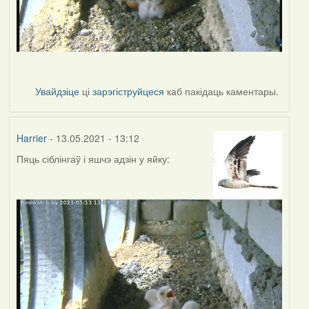
Увайдзіце
ці
зарэгіструйцеся
каб пакідаць каментары.
Harrier
- 13.05.2021 - 13:12
Пяць сіблінгаў і яшчэ адзін у яйку: