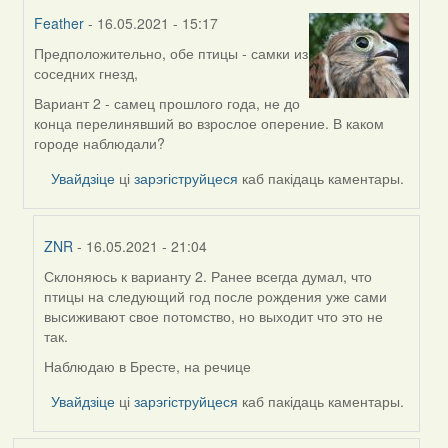
Feather
- 16.05.2021 - 15:17
Предположительно, обе птицы - самки из
In
соседних гнезд,
reply
to
Вариант 2 - самец прошлого года, не до
by
конца перелинявший во взрослое оперение. В каком
ZNR
городе наблюдали?
Увайдзіце
ці
зарэгіструйцеся
каб пакідаць каментары.
ZNR
- 16.05.2021 - 21:04
Склоняюсь к варианту 2. Ранее всегда думал, что
In
птицы на следующий год после рождения уже сами
reply
высиживают свое потомство, но выходит что это не
to
так.
by
Feather
Наблюдаю в Бресте, на речице
Увайдзіце
ці
зарэгіструйцеся
каб пакідаць каментары.