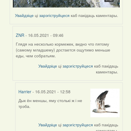
Увайдзіце
ці
зарэгіструйцеся
каб пакідаць каментары.
ZNR
- 16.05.2021 - 09:46
Глядя на несколько кормежек, видно что пятому
In
(самому младшему) достается ощутимо меньше
reply
еды, чем собратьям.
to
by
Увайдзіце
ці
зарэгіструйцеся
каб пакідаць
Harrier
каментары.
Harrier
- 16.05.2021 - 12:58
Дык ён меншы, яму столькі ж і не
In
трэба.
reply
to
by
Увайдзіце
ці
зарэгіструйцеся
каб пакідаць
ZNR
каментары.