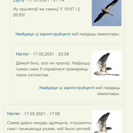
Ну прылятаў жа самец! У 19:07 і ў
In
20:53!
reply
to
by
Увайдзіце
ці
зарэгіструйцеся
каб пакідаць каментары.
Harrier
Harrier
- 17.05.2021 - 23:38
Дзякуй богу, што не прапаў. Наўрацці
In
самка сама б справілася пракарміць
reply
такое патомства.
to
by
Увайдзіце
ці
зарэгіструйцеся
каб пакідаць
Lighty
каментары.
Harrier
- 17.05.2021 - 17:08
Самка даўно некуды адляцела, птушаняты
самі і трымаюцца разам, каб было цяплей: