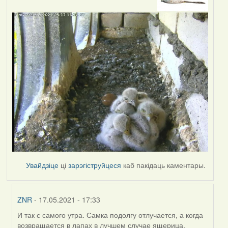
Увайдзіце
ці
зарэгіструйцеся
каб пакідаць каментары.
ZNR
- 17.05.2021 - 17:33
И так с самого утра. Самка подолгу отлучается, а когда
In
возвращается в лапах в лучшем случае ящерица.