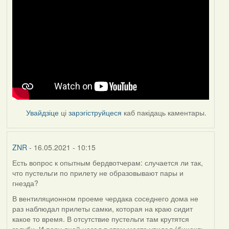
Увайдзіце
ці
зарэгіструйцеся
каб пакідаць каментары.
ZNR
- 16.05.2021 - 10:15
Есть вопрос к опытным бердвотчерам: случается ли так,
что пустельги по прилету не образовывают пары и
гнезда?
В вентиляционном проеме чердака соседнего дома не
раз наблюдал прилеты самки, которая на краю сидит
какое то время. В отсутствие пустельги там крутятся
голуби. И пару дней назад в этом месте увидел (бинокль