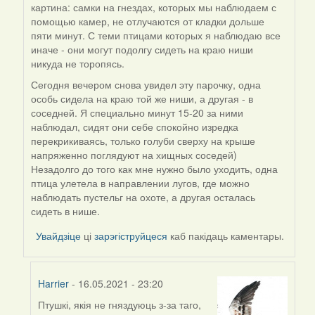
картина: самки на гнездах, которых мы наблюдаем с
reply
помощью камер, не отлучаются от кладки дольше
to
пяти минут. С теми птицами которых я наблюдаю все
by
иначе - они могут подолгу сидеть на краю ниши
Harrier
никуда не торопясь.
Сегодня вечером снова увидел эту парочку, одна
особь сидела на краю той же ниши, а другая - в
соседней. Я специально минут 15-20 за ними
наблюдал, сидят они себе спокойно изредка
перекрикиваясь, только голуби сверху на крыше
напряженно поглядуют на хищных соседей)
Незадолго до того как мне нужно было уходить, одна
птица улетела в направлении лугов, где можно
наблюдать пустельг на охоте, а другая осталась
сидеть в нише.
Увайдзіце
ці
зарэгіструйцеся
каб пакідаць каментары.
Harrier
- 16.05.2021 - 23:20
Птушкі, якія не гняздуюць з-за таго,
In