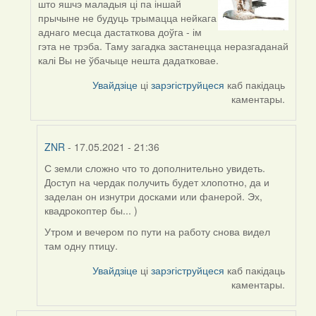
што яшчэ маладыя ці па іншай
reply
прычыне не будуць трымацца нейкага
to
аднаго месца дастаткова доўга - ім
by
гэта не трэба. Таму загадка застанецца неразгаданай
ZNR
калі Вы не ўбачыце нешта дадатковае.
Увайдзіце
ці
зарэгіструйцеся
каб пакідаць
каментары.
ZNR
- 17.05.2021 - 21:36
С земли сложно что то дополнительно увидеть.
In
Доступ на чердак получить будет хлопотно, да и
reply
заделан он изнутри досками или фанерой. Эх,
to
квадрокоптер бы... )
by
Harrier
Утром и вечером по пути на работу снова видел
там одну птицу.
Увайдзіце
ці
зарэгіструйцеся
каб пакідаць
каментары.