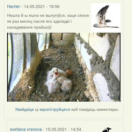
Harrier
- 14.05.2021 - 18:56
Нешта 6-ы яшчэ не вылупіўся, хаця сёння
як раз месяц пасля яго адкладкі і
наседжвання прайшоў:
Увайдзіце
ці
зарэгіструйцеся
каб пакідаць каментары.
svetlana vranova
- 15.05.2021 - 14:54