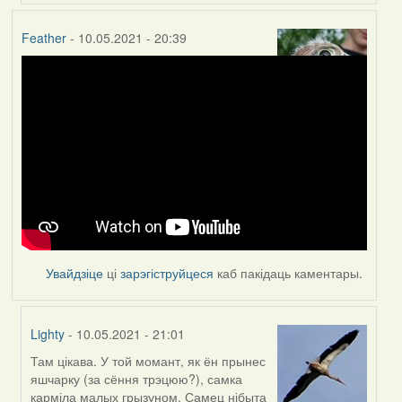
Feather
- 10.05.2021 - 20:39
Увайдзіце
ці
зарэгіструйцеся
каб пакідаць каментары.
Lighty
- 10.05.2021 - 21:01
Там цікава. У той момант, як ён прынес
In
яшчарку (за сёння трэцюю?), самка
reply
карміла малых грызуном. Самец нібыта