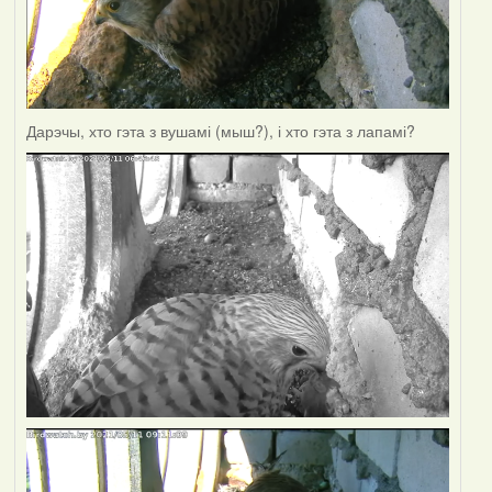
Дарэчы, хто гэта з вушамі (мыш?), і хто гэта з лапамі?