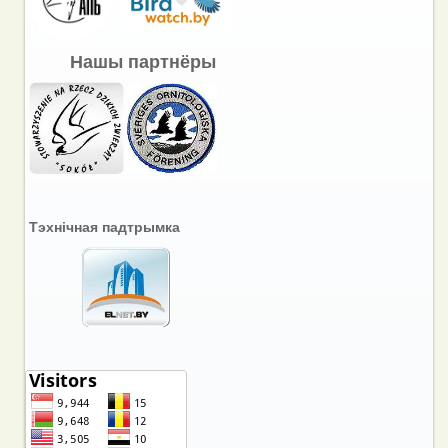
Нашы партнёры
Тэхнічная падтрымка