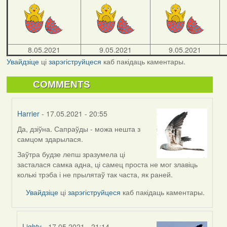
8.05.2021
9.05.2021
9.05.2021
Увайдзіце
ці
зарэгіструйцеся
каб пакідаць каментары.
COMMENTS
Harrier
- 17.05.2021 - 20:55
Да, дзіўна. Сапраўды - можа нешта з
In
самцом здарылася.
reply
to
Заўтра будзе лепш зразумела ці
by
засталася самка адна, ці самец проста не мог злавіць
09Алена
колькі трэба і не прылятаў так часта, як раней.
Увайдзіце
ці
зарэгіструйцеся
каб пакідаць каментары.
Lighty
- 17.05.2021 - 21:14