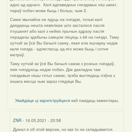
адно ад аднаго. Калі адпаведных гнездавых ніш шмат,
параў побач можа быць і больш, чым 2.
Самкі звычайна не ядуць на гняздзе, толькі калі
даядаюць нешта невялікае што засталося пасля
птушанят або калі з нейкіх прычын адразу пасля
перадачы здабычы самцом ляцяць з ёй на гняздо. Таму
хутчэй за ўсё Вы бачылі самку, якая ела яшчарку недзе
каля гнязда - адлегласць ад яго можа быць і сотня
метраў.
Таму хутчэй за ўсё Вы бачылі самак з розных гнёздаў,
якія гняздуюць недзе побач. Дзе дакладна там
гнездавыя нішы гэтых самак, трэба выглядаць пэўна з
іншага месца чым зараз глядзіце Вы.
Увайдзіце
ці
зарэгіструйцеся
каб пакідаць каментары.
ZNR
- 16.05.2021 - 20:58
Думал я об этой версии, но как то не складывается
In