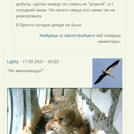
to
добычу, сделал вывод что самец не "родной", а с
by
соседней ниши. На своего самца эта самка так не
Lighty
реагировала.
В Бресте сегодня дождя не было
Увайдзіце
ці
зарэгіструйцеся
каб пакідаць
каментары.
Lighty
- 17.05.2021 - 00:23
"Не змяшчаюцца!"