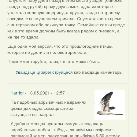
всегда под рукой) сразу двух самок, одна из которых
уплетала зеленую ящерицу, а другая, глядя на трапезу
соседки, с возмущением кричала. Спустя какое то время
с интервалом обе покинули точку. Семейные самки вроде
как в это время должны быть всегда рядом с гнездом, а
не где то вдали.
Еще одна моя версия, что это прошлогодние птицы,
которые не достигли половой зрелости.
Прокомментируйте, плиз, что это может быть.
Увайдзіце
ці
зарэгіструйцеся
каб пакідаць каментары.
Harrier
- 16.05.2021 - 12:57
Па падобных абрывачных назіраннях
In
цяжка дакладна сказаць што за
reply
сытуацыю вы назіралі.
to
by
У добрых месцах пустальгі могуць гнездаваць
ZNR
параўнальна побач - гнёзды, за якімі мы назіраем з
дапамогай камер, знаходзяцца прыблізна ў 50 метрах