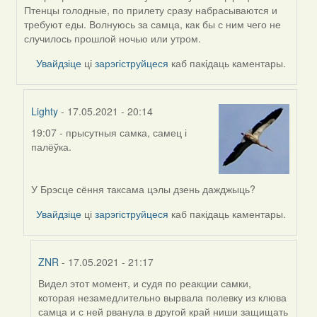
reply
Птенцы голодные, по прилету сразу набрасываются и
to
требуют еды. Волнуюсь за самца, как бы с ним чего не
by
случилось прошлой ночью или утром.
Harrier
Увайдзіце
ці
зарэгіструйцеся
каб пакідаць каментары.
Lighty
- 17.05.2021 - 20:14
19:07 - прысутныя самка, самец і
In
палёўка.
reply
to
by
У Брэсце сёння таксама цэлы дзень дажджыць?
ZNR
Увайдзіце
ці
зарэгіструйцеся
каб пакідаць каментары.
ZNR
- 17.05.2021 - 21:17
Видел этот момент, и судя по реакции самки,
In
которая незамедлительно вырвала полевку из клюва
reply
самца и с ней рванула в другой край ниши защищать