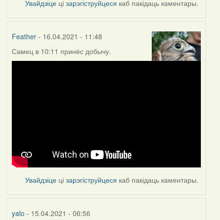
Увайдзіце
ці
зарэгіструйцеся
каб пакідаць каментары.
Feather
- 16.04.2021 - 11:48
Самец в 10:11 принёс добычу.
Увайдзіце
ці
зарэгіструйцеся
каб пакідаць каментары.
yalo
- 15.04.2021 - 06:56