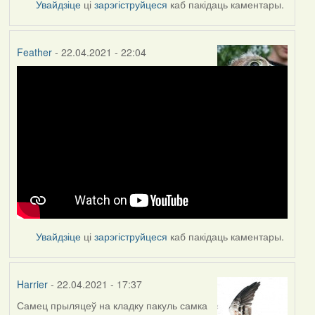
Увайдзіце
ці
зарэгіструйцеся
каб пакідаць каментары.
Feather
- 22.04.2021 - 22:04
Увайдзіце
ці
зарэгіструйцеся
каб пакідаць каментары.
Harrier
- 22.04.2021 - 17:37
Самец прыляцеў на кладку пакуль самка