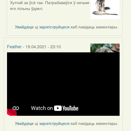
Хутчэй за ўсё так. Патрабаваўся ў нечым
In
яго пільны ўдзел.
reply
to
by
Увайдзіце
ці
зарэгіструйцеся
каб пакідаць каментары.
Lighty
Feather
- 19.04.2021 - 23:10
Увайдзіце
ці
зарэгіструйцеся
каб пакідаць каментары.