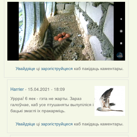
Увайдзіце
ці
зарэгіструйцеся
каб пакідаць каментары.
Harrier
- 15.04.2021 - 18:09
Уррра! 6 яек - гэта не жарты. Зараз
In
галоўнае, каб усе птушаняты вылупіліся і
reply
бацькі змаглі іх пракарміць.
to
by
Увайдзіце
ці
зарэгіструйцеся
каб пакідаць каментары.
yalo