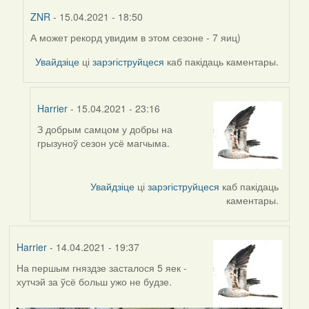
ZNR
- 15.04.2021 - 18:50
А может рекорд увидим в этом сезоне - 7 яиц)
In
reply
Увайдзіце
ці
зарэгіструйцеся
каб пакідаць каментары.
to
by
Harrier
Harrier
- 15.04.2021 - 23:16
З добрым самцом у добры на
In
грызуноў сезон усё магчыма.
reply
to
by
Увайдзіце
ці
зарэгіструйцеся
каб пакідаць
ZNR
каментары.
Harrier
- 14.04.2021 - 19:37
На першым гняздзе засталося 5 яек -
хутчэй за ўсё больш ужо не будзе.