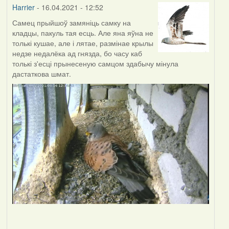
Harrier
- 16.04.2021 - 12:52
Самец прыйшоў замяніць самку на
кладцы, пакуль тая есць. Але яна яўна не
толькі кушае, але і лятае, размінае крылы
недзе недалёка ад гнязда, бо часу каб
толькі з'есці прынесеную самцом здабычу мінула
дастаткова шмат.