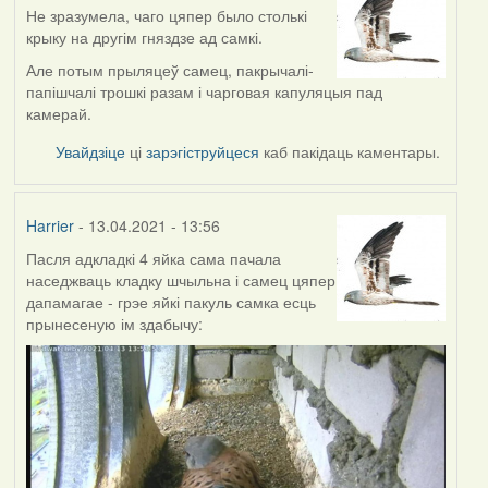
Не зразумела, чаго цяпер было столькі
крыку на другім гняздзе ад самкі.
Але потым прыляцеў самец, пакрычалі-
папішчалі трошкі разам і чарговая капуляцыя пад
камерай.
Увайдзіце
ці
зарэгіструйцеся
каб пакідаць каментары.
Harrier
- 13.04.2021 - 13:56
Пасля адкладкі 4 яйка сама пачала
наседжваць кладку шчыльна і самец цяпер
дапамагае - грэе яйкі пакуль самка есць
прынесеную ім здабычу: