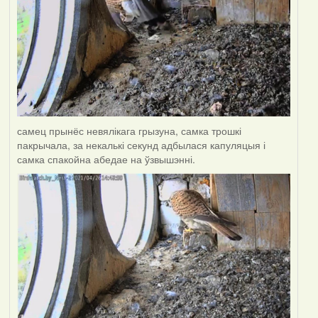
самец прынёс невялікага грызуна, самка трошкі
пакрычала, за некалькі секунд адбылася капуляцыя і
самка спакойна абедае на ўзвышэнні.