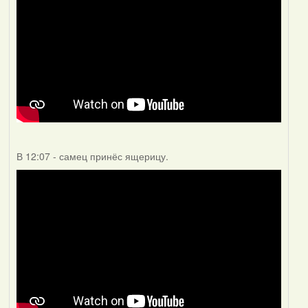
В 12:07 - самец принёс ящерицу.