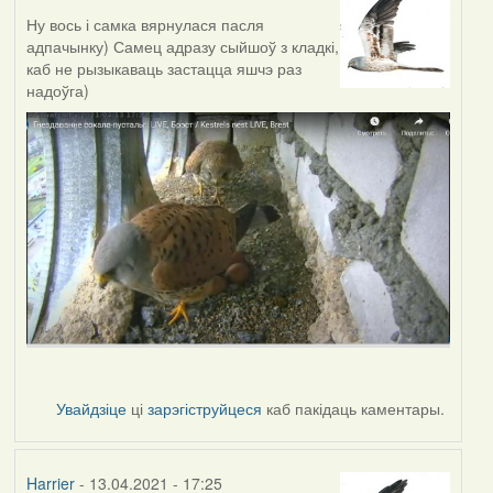
Ну вось і самка вярнулася пасля
адпачынку) Самец адразу сыйшоў з кладкі,
каб не рызыкаваць застацца яшчэ раз
надоўга)
Увайдзіце
ці
зарэгіструйцеся
каб пакідаць каментары.
Harrier
- 13.04.2021 - 17:25