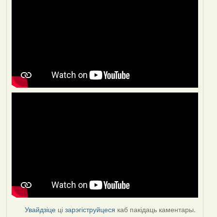
Увайдзіце
ці
зарэгіструйцеся
каб пакідаць каментары.