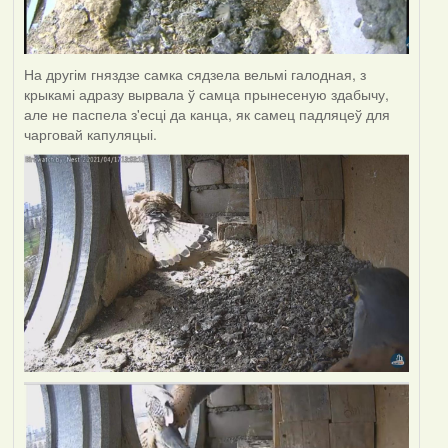
На другім гняздзе самка сядзела вельмі галодная, з
крыкамі адразу вырвала ў самца прынесеную здабычу,
але не паспела з'есці да канца, як самец падляцеў для
чарговай капуляцыі.