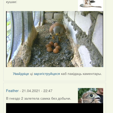
кушае:
Увайдзіце
ці
зарэгіструйцеся
каб пакідаць каментары.
Feather
- 21.04.2021 - 22:47
В гнездо 2 залетела самка без добычи.