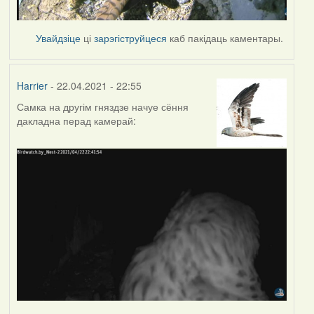
Увайдзіце
ці
зарэгіструйцеся
каб пакідаць каментары.
Harrier
- 22.04.2021 - 22:55
Самка на другім гняздзе начуе сёння
дакладна перад камерай: