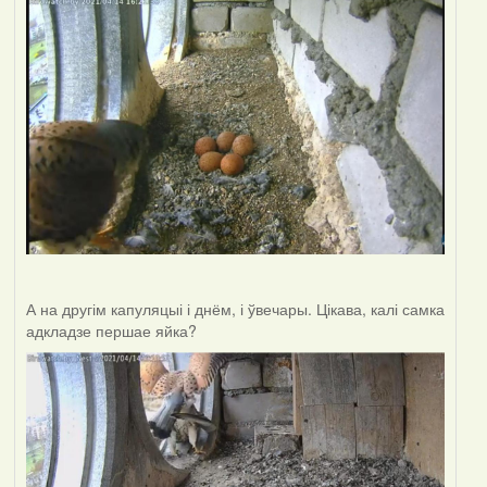
А на другім капуляцыі і днём, і ўвечары. Цікава, калі самка
адкладзе першае яйка?