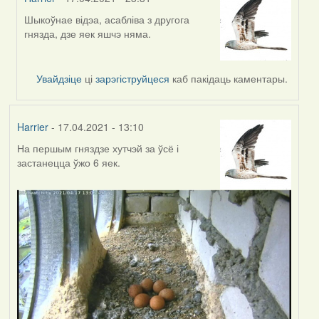
Шыкоўнае відэа, асабліва з другога
In
гнязда, дзе яек яшчэ няма.
reply
to
by
Увайдзіце
ці
зарэгіструйцеся
каб пакідаць каментары.
Feather
Harrier
- 17.04.2021 - 13:10
На першым гняздзе хутчэй за ўсё і
застанецца ўжо 6 яек.