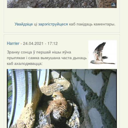
Увайдзіце
ці
зарэгіструйцеся
каб пакідаць каментары.
Harrier
- 24.04.2021 - 17:12
Зранку сонца ў першай нішы яўна
прыпякае і самка вымушана часта дыхаць
каб ахалоджвацца: