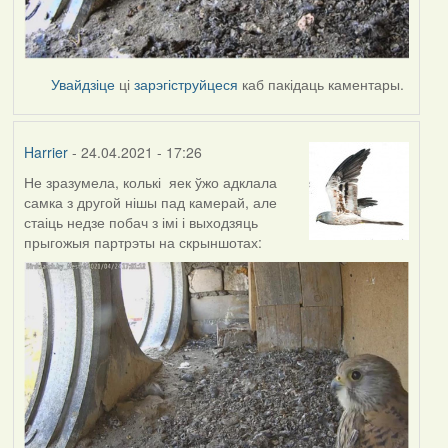
Увайдзіце
ці
зарэгіструйцеся
каб пакідаць каментары.
Harrier
- 24.04.2021 - 17:26
Не зразумела, колькі яек ўжо адклала
самка з другой нішы пад камерай, але
стаіць недзе побач з імі і выходзяць
прыгожыя партрэты на скрыншотах: