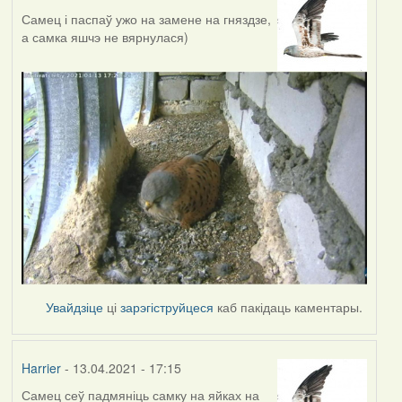
Самец і паспаў ужо на замене на гняздзе,
а самка яшчэ не вярнулася)
Увайдзіце
ці
зарэгіструйцеся
каб пакідаць каментары.
Harrier
- 13.04.2021 - 17:15
Самец сеў падмяніць самку на яйках на