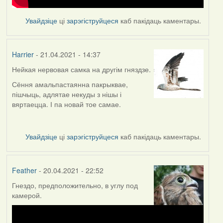
Увайдзіце
ці
зарэгіструйцеся
каб пакідаць каментары.
Harrier
- 21.04.2021 - 14:37
Нейкая нервовая самка на другім гняздзе.
Сёння амальпастаянна пакрыквае,
пішчыць, адлятае некуды з нішы і
вяртаецца. І па новай тое самае.
Увайдзіце
ці
зарэгіструйцеся
каб пакідаць каментары.
Feather
- 20.04.2021 - 22:52
Гнездо, предположительно, в углу под
камерой.