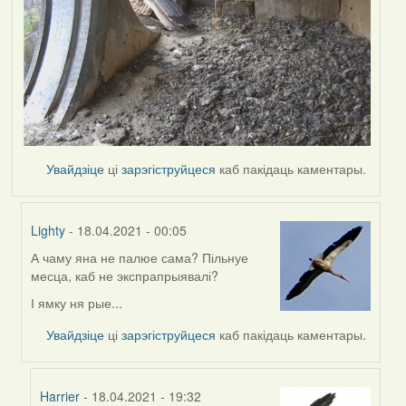
Увайдзіце
ці
зарэгіструйцеся
каб пакідаць каментары.
Lighty
- 18.04.2021 - 00:05
А чаму яна не палюе сама? Пільнуе
In
месца, каб не экспрапрыявалі?
reply
to
І ямку ня рые...
by
Увайдзіце
ці
зарэгіструйцеся
каб пакідаць каментары.
Harrier
Harrier
- 18.04.2021 - 19:32