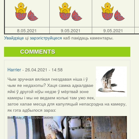
8.05.2021
9.05.2021
9.05.2021
Увайдзіце
ці
зарэгіструйцеся
каб пакідаць каментары.
COMMENTS
Harrier
- 26.04.2021 - 14:58
Чым зручная вялікая гнездавая ніша і ў
чым яе недахопы? Хаця самка адкалдвае
яйкі ў другой ніўы недзе ў мёртвай зоне
камеры і мы не ведаем колькі там ужо яек,
затое хапае месца для капуляцый непасрэдна на камеру,
як гэта адбылося зараз: