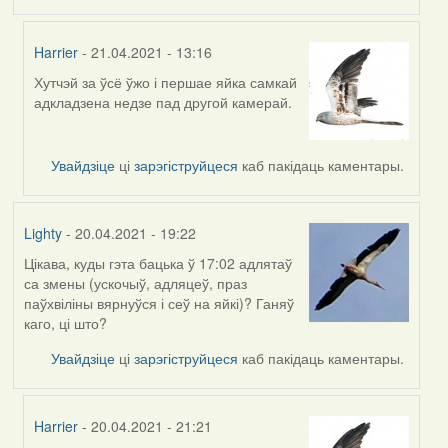
Harrier
- 21.04.2021 - 13:16
Хутчэй за ўсё ўжо і першае яйка самкай
In
адкладзена недзе пад другой камерай.
reply
to
by
Увайдзіце
ці
зарэгіструйцеся
каб пакідаць каментары.
Feather
Lighty
- 20.04.2021 - 19:22
Цікава, куды гэта бацька ў 17:02 адлятаў
са змены (ускочыў, адляцеў, праз
паўхвіліны вярнуўся і сеў на яйкі)? Ганяў
каго, ці што?
Увайдзіце
ці
зарэгіструйцеся
каб пакідаць каментары.
Harrier
- 20.04.2021 - 21:21