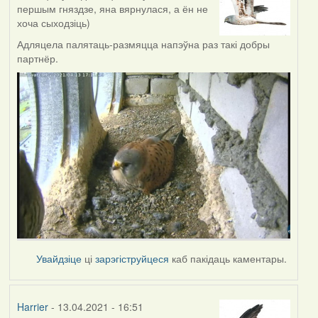
першым гняздзе, яна вярнулася, а ён не
хоча сыходзіць)
Адляцела палятаць-размяцца напэўна раз такі добры
партнёр.
Увайдзіце
ці
зарэгіструйцеся
каб пакідаць каментары.
Harrier
- 13.04.2021 - 16:51