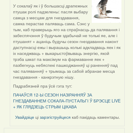
У сокалаў як і ў большасці драпежных
In
птушак ролі падзелены: пасля выбару
reply
самца з месцам для гнездавання,
to
самка перастае паляваць сама. Сэнс у
by
тым, каб праверыць яго на спраўнасць да палявання і
Lighty
забеспячэння ў будучым здабычай не толькі яе, але і
птушанят + ацаніць будучы сезон гнездавання наконт
даступнасці ежы і вырашыць колькі адкладваць яек і як
іх наседжваць + выкарыстоўвываць энергію, якой
трэба шмат па максімум на фармаванне яек +
пазбегнуць небяспекі пашкоджанняў ці раненняў пад
час паляванняў + трымаць за сабой абранае месца
гнездавання - канкрэтную нішу.
Падрабязней пра ўсё гэта тут:
ПАЧАЎСЯ 12-Ы СЕЗОН НАЗІРАННЯЎ ЗА
ГНЕЗДАВАННЕМ СОКАЛА-ПУСТАЛЬГІ Ў БРЭСЦЕ LIVE
+ ЯК ГЛЯДЗЕЦЬ СТРЫМ ЦІКАВА
Увайдзіце
ці
зарэгіструйцеся
каб пакідаць каментары.