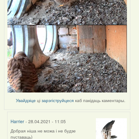
Увайдзіце
ці
зарэгіструйцеся
каб пакідаць каментары.
Harrier
- 28.04.2021 - 11:05
Добрая ніша не можа і не будзе
In
пуставаць)