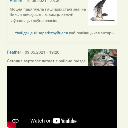
Harrier
- 10.05.2021 - 23:30
Моцна пацяплела і яшчаркі сталі значна
In
больш актыўныя - значыць лягчэй
reply
заўважыць і пэўна злавіць.
to
by
Увайдзіце
ці
зарэгіструйцеся
каб пакідаць каментары.
Lighty
Feather
- 09.05.2021 - 19:20
Сегодня вертолёт летает в районе гнезда.