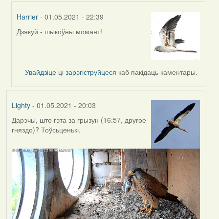
Harrier
- 01.05.2021 - 22:39
Дзякуй - шыкоўны момант!
In
reply
to
by
Увайдзіце
ці
зарэгіструйцеся
каб пакідаць каментары.
Feather
Lighty
- 01.05.2021 - 20:03
Дарэчы, што гэта за грызун (16:57, другое
гняздо)? Тоўсьценькі.