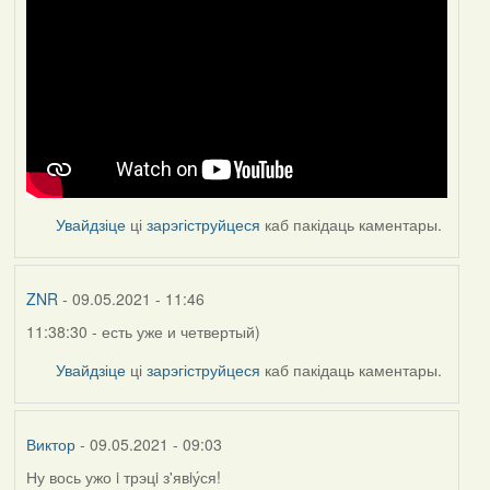
Увайдзіце
ці
зарэгіструйцеся
каб пакідаць каментары.
ZNR
- 09.05.2021 - 11:46
11:38:30 - есть уже и четвертый)
Увайдзіце
ці
зарэгіструйцеся
каб пакідаць каментары.
Виктор
- 09.05.2021 - 09:03
Ну вось ужо i трэцi з'явiу́ся!