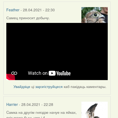
Feather
- 28.04.2021 - 22:30
Самец приносит добычу.
Увайдзіце
ці
зарэгіструйцеся
каб пакідаць каментары.
Harrier
- 28.04.2021 - 22:28
Cамка на другім гняздзе начуе на яйках,
якіх можа быць ужо і 4.