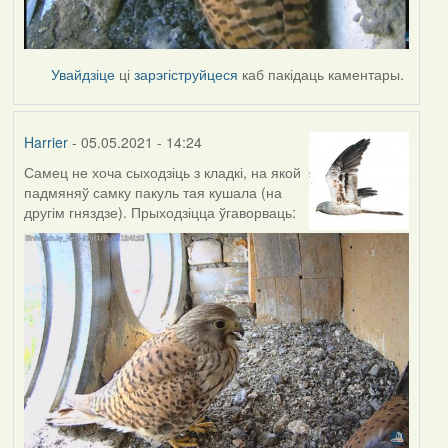
Увайдзіце
ці
зарэгіструйцеся
каб пакідаць каментары.
Harrier
- 05.05.2021 - 14:24
Самец не хоча сыходзіць з кладкі, на якой
падмяняў самку пакуль тая кушала (на
другім гняздзе). Прыходзіцца ўгаворваць: