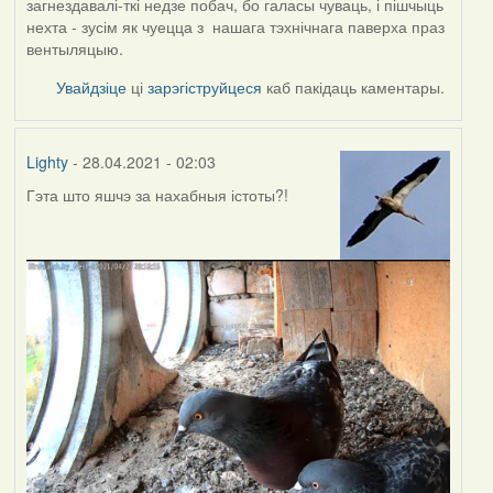
загнездавалі-ткі недзе побач, бо галасы чуваць, і пішчыць
нехта - зусім як чуецца з нашага тэхнічнага паверха праз
вентыляцыю.
Увайдзіце
ці
зарэгіструйцеся
каб пакідаць каментары.
Lighty
- 28.04.2021 - 02:03
Гэта што яшчэ за нахабныя істоты?!