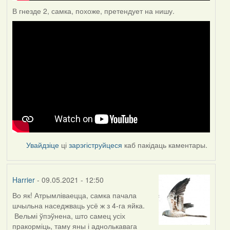
В гнезде 2, самка, похоже, претендует на нишу.
Увайдзіце
ці
зарэгіструйцеся
каб пакідаць каментары.
Harrier
- 09.05.2021 - 12:50
Во як! Атрымліваецца, самка пачала
шчыльна наседжваць усё ж з 4-га яйка.
Вельмі ўпэўнена, што самец усіх
пракорміць, таму яны і аднолькавага