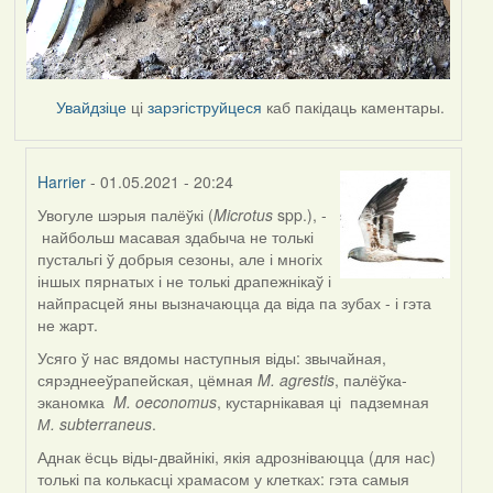
Увайдзіце
ці
зарэгіструйцеся
каб пакідаць каментары.
Harrier
- 01.05.2021 - 20:24
Увогуле шэрыя палёўкі (
Microtus
spp.), -
In
найбольш масавая здабыча не толькі
reply
пустальгі ў добрыя сезоны, але і многіх
to
іншых пярнатых і не толькі драпежнікаў і
by
найпрасцей яны вызначаюцца да віда па зубах - і гэта
Lighty
не жарт.
Усяго ў нас вядомы наступныя віды: звычайная,
сярэднееўрапейская, цёмная
M. agrestis
, палёўка-
эканомка
M. oeconomus
, кустарнікавая ці падземная
М. subterraneus
.
Аднак ёсць віды-двайнікі, якія адрозніваюцца (для нас)
толькі па колькасці храмасом у клетках: гэта самыя