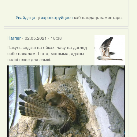
Увайдзіце
ці
зарэгіструйцеся
каб пакідаць каментары.
Harrier
- 02.05.2021 - 18:38
Пакуль сядзіш на яйках, часу на дагляд
сябе навалам. І гэта, магчыма, адзіны
вялікі плюс для самкі: