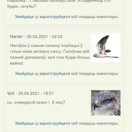
будзе, галубы?
Увайдзіце
ці
зарэгіструйцеся
каб пакідаць каментары.
Harrier
- 30.04.2021 - 02:03
Напэўна ў самым пачатку інкубацыі ў
In
гэтым няма вялікага сэнсу. Галоўнае каб
reply
пазней дапамагаў, калі гэта будзе больш
to
важна)
by
Lighty
Увайдзіце
ці
зарэгіструйцеся
каб пакідаць каментары.
VoV
- 29.04.2021 - 18:51
оо, очередной сезон ) 6 яиц?
Увайдзіце
ці
зарэгіструйцеся
каб пакідаць каментары.