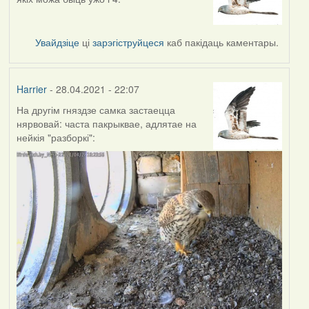
Увайдзіце
ці
зарэгіструйцеся
каб пакідаць каментары.
Harrier
- 28.04.2021 - 22:07
На другім гняздзе самка застаецца
нярвовай: часта пакрыквае, адлятае на
нейкія "разборкі":