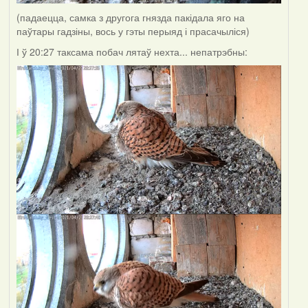
(падаецца, самка з другога гнязда пакідала яго на
паўтары гадзіны, вось у гэты перыяд і прасачыліся)
І ў 20:27 таксама побач лятаў нехта... непатрэбны: