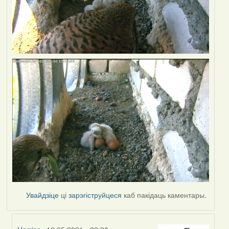
Увайдзіце
ці
зарэгіструйцеся
каб пакідаць каментары.