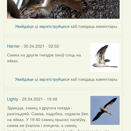
Увайдзіце
ці
зарэгіструйцеся
каб пакідаць каментары.
Harrier
- 30.04.2021 - 02:02
Самка на другім гняздзе ізноў спіць на
яйках.
Увайдзіце
ці
зарэгіструйцеся
каб пакідаць каментары.
Lighty
- 29.04.2021 - 19:49
Здаецца, самец з другога гнязда -
разгільдзяй. Самка, падобна, сядзела ўжо
на яйках. У 19:40 самец прынес палёўку,
самка яе ўхапіла і зляцела, а самец
пакрычаў... і таксама паляцеў сабе. А падмяняць хто