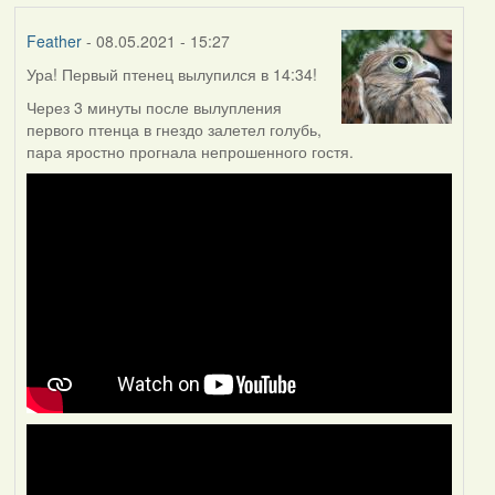
Feather
- 08.05.2021 - 15:27
Ура! Первый птенец вылупился в 14:34!
Через 3 минуты после вылупления
первого птенца в гнездо залетел голубь,
пара яростно прогнала непрошенного гостя.