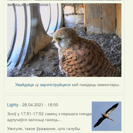
Увайдзіце
ці
зарэгіструйцеся
каб пакідаць каментары.
Lighty
- 28.04.2021 - 18:00
Зноў у 17:51-17:52 самец з першага гнязда
адлучаўся кагосьці ганяць...
Увогуле, такое ўражанне, што галубы