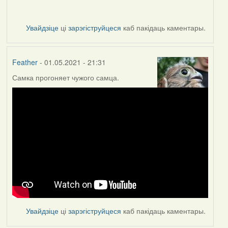
Увайдзіце
ці
зарэгіструйцеся
каб пакідаць каментары.
Feather
- 01.05.2021 - 21:31
Самка прогоняет чужого самца.
Увайдзіце
ці
зарэгіструйцеся
каб пакідаць каментары.