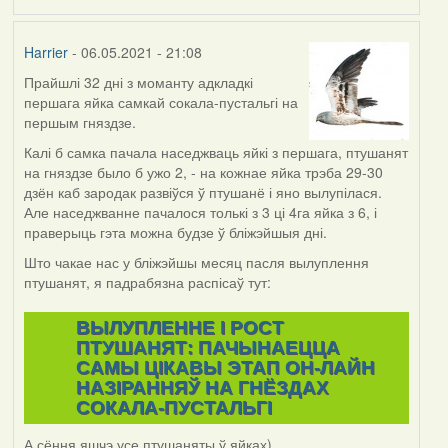
Harrier
- 06.05.2021 - 21:08
Прайшлі 32 дні з моманту адкладкі
першага яйка самкай сокала-пустальгі на
першым гняздзе.
Калі б самка пачала наседжваць яйкі з першага, птушанят
на гняздзе было б ужо 2, - на кожнае яйка трэба 29-30
дзён каб зародак развіўся ў птушанё і яно вылупілася.
Але наседжванне пачалося толькі з 3 ці 4га яйка з 6, і
праверыць гэта можна будзе ў бліжэйшыя дні.
Што чакае нас у бліжэйшы месяц пасля вылуплення
птушанят, я падрабязна распісаў тут:
ВЫЛУПЛЕННЕ I РОСТ
ПТУШАНЯТ: ПАЧЫНАЕЦЦА
САМЫ ЦІКАВЫ ЭТАП ОН-ЛАЙН
НАЗІРАННЯЎ НА ГНЁЗДАХ
СОКАЛА-ПУСТАЛЬГІ
А сёння яшчэ усе птушаняты ў яйках)