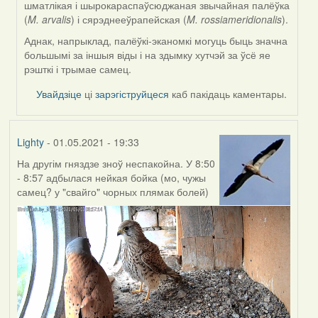
шматлікая і шырокараспаўсюджаная звычайная палёўка
(
M. arvalis
) і сярэднееўрапейская (
M. rossiameridionalis
).
Аднак, напрыклад, палёўкі-эканомкі могуць быць значна
большымі за іншыя віды і на здымку хутчэй за ўсё яе
рэшткі і трымае самец.
Увайдзіце
ці
зарэгіструйцеся
каб пакідаць каментары.
Lighty
- 01.05.2021 - 19:33
На другім гняздзе зноў неспакойна. У 8:50
- 8:57 адбылася нейкая бойка (мо, чужы
самец? у "свайго" чорных плямак болей)