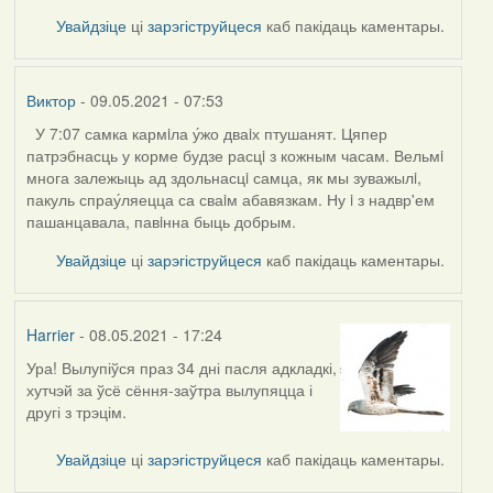
Увайдзіце
ці
зарэгіструйцеся
каб пакідаць каментары.
Виктор
- 09.05.2021 - 07:53
У 7:07 самка кармiла у́жо дваiх птушанят. Цяпер
патрэбнасць у корме будзе расцi з кожным часам. Вельмi
многа залежыць ад здольнасцi самца, як мы зуважылi,
пакуль спрау́ляецца са сваiм абавязкам. Ну i з надвр'ем
пашанцавала, павiнна быць добрым.
Увайдзіце
ці
зарэгіструйцеся
каб пакідаць каментары.
Harrier
- 08.05.2021 - 17:24
Ура! Вылупіўся праз 34 дні пасля адкладкі,
хутчэй за ўсё сёння-заўтра вылупяцца і
другі з трэцім.
Увайдзіце
ці
зарэгіструйцеся
каб пакідаць каментары.