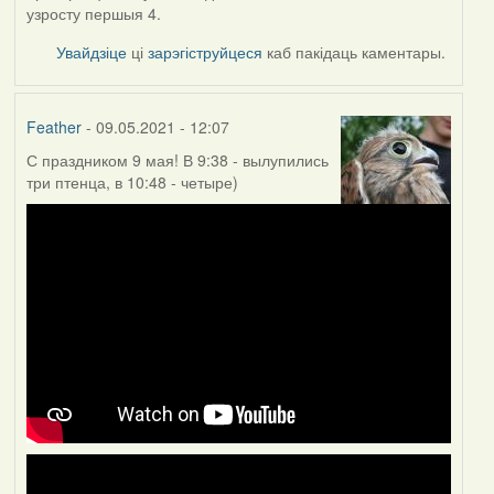
узросту першыя 4.
Увайдзіце
ці
зарэгіструйцеся
каб пакідаць каментары.
Feather
- 09.05.2021 - 12:07
С праздником 9 мая! В 9:38 - вылупились
три птенца, в 10:48 - четыре)