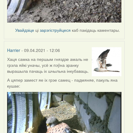
Увайдзіце
ці
зарэгіструйцеся
каб пакідаць каментары.
Harrier
- 09.04.2021 - 12:06
Хаця самка на першым гняздзе амаль не
грэла яйкі уначы, усё ж пэўна зранку
вырашыла пачаць іх шчыльна інкубаваць.
А цяпер замест яе іх грэе самец - падмяняе, пакуль яна
кушае: