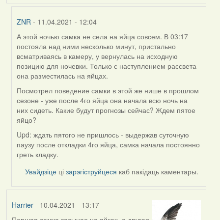
ZNR
- 11.04.2021 - 12:04
А этой ночью самка не села на яйца совсем. В 03:17
In
постояла над ними несколько минут, пристально
reply
всматриваясь в камеру, у вернулась на исходную
to
позицию для ночевки. Только с наступлением рассвета
by
она разместилась на яйцах.
Harrier
Посмотрел поведение самки в этой же нише в прошлом
сезоне - уже после 4го яйца она начала всю ночь на
них сидеть. Какие будут прогнозы сейчас? Ждем пятое
яйцо?
Upd: ждать пятого не пришлось - выдержав суточную
паузу после откладки 4го яйца, самка начала постоянно
греть кладку.
Увайдзіце
ці
зарэгіструйцеся
каб пакідаць каментары.
Harrier
- 10.04.2021 - 13:17
Першая самка засынае на яйках, а другая