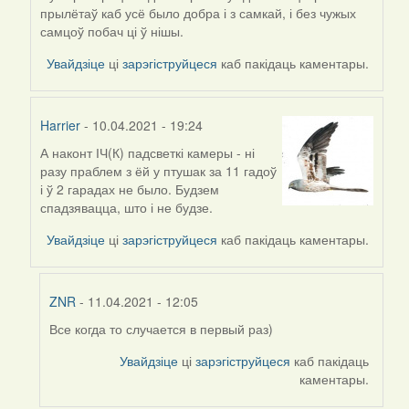
прылётаў каб усё было добра і з самкай, і без чужых
самцоў побач ці ў нішы.
Увайдзіце
ці
зарэгіструйцеся
каб пакідаць каментары.
Harrier
- 10.04.2021 - 19:24
А наконт ІЧ(К) падсветкі камеры - ні
In
разу праблем з ёй у птушак за 11 гадоў
reply
і ў 2 гарадах не было. Будзем
to
спадзявацца, што і не будзе.
by
ZNR
Увайдзіце
ці
зарэгіструйцеся
каб пакідаць каментары.
ZNR
- 11.04.2021 - 12:05
Все когда то случается в первый раз)
In
reply
Увайдзіце
ці
зарэгіструйцеся
каб пакідаць
to
каментары.
by