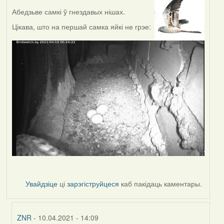
Абедзьве самкі ў гнездавых нішах.
Цікава, што на першай самка яйкі не грэе:
Увайдзіце
ці
зарэгіструйцеся
каб пакідаць каментары.
ZNR
- 10.04.2021 - 14:09