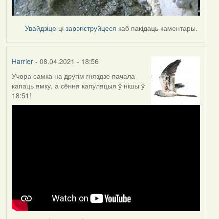
Увайдзіце
ці
зарэгіструйцеся
каб пакідаць каментары.
Harrier
- 08.04.2021 - 18:56
Учора самка на другім гняздзе пачала
капаць ямку, а сёння капуляцыя ў нішы ў
18:51!