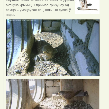
актыўна крычыць і прымае грызуноў ад
самца = умацоўвае сацыяльныя сувязі ў
пары: