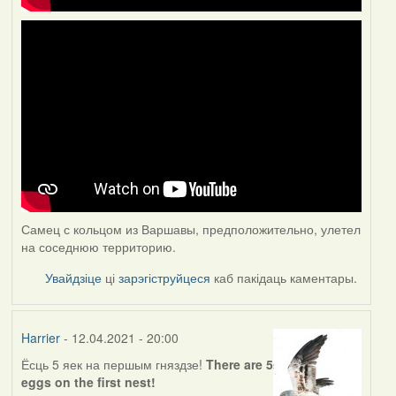
Самец с кольцом из Варшавы, предположительно, улетел
на соседнюю территорию.
Увайдзіце
ці
зарэгіструйцеся
каб пакідаць каментары.
Harrier
- 12.04.2021 - 20:00
Ёсць 5 яек на першым гняздзе!
There are 5
eggs on the first nest!