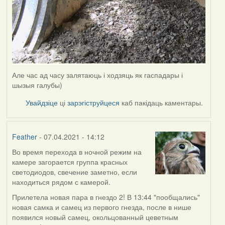
Але час ад часу залятаюць і ходзяць як гаспадары і
шызыя галубы)
Увайдзіце
ці
зарэгіструйцеся
каб пакідаць каментары.
Feather
- 07.04.2021 - 14:12
Во время перехода в ночной режим на
камере загорается группа красных
светодиодов, свечение заметно, если
находиться рядом с камерой.
Прилетела новая пара в гнездо 2! В 13:44 "пообщались"
новая самка и самец из первого гнезда, после в нише
появился новый самец, окольцованный цеветным