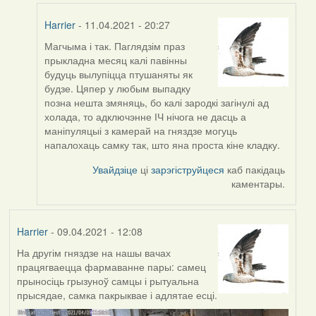
Harrier
Harrier
- 11.04.2021 - 20:27
Магчыма і так. Паглядзім праз
In
прыкладна месяц калі павінны
reply
будуць вылупіцца птушаняты як
to
будзе. Цяпер у любым выпадку
by
позна нешта змяняць, бо калі зародкі загінулі ад
ZNR
холада, то адключэнне ІЧ нічога не дасць а
маніпуляцыі з камерай на гняздзе могуць
напалохаць самку так, што яна проста кіне кладку.
Увайдзіце
ці
зарэгіструйцеся
каб пакідаць
каментары.
Harrier
- 09.04.2021 - 12:08
На другім гняздзе на нашы вачах
працягваецца фармаванне пары: самец
прыносіць грызуноў самцы і рытуальна
прысядае, самка пакрыквае і адлятае есці.