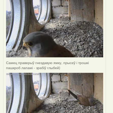
Самец праверыў гнездавую ямку, прысеў і трошкі
пашкроб лапамі - зрабіў глыбей)