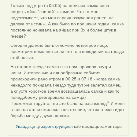
Только под утро (в 05:05) на полчаса самка села
In
погреть яйца "спиной" к камере. Что то мне
reply
подсказывает, что моя версия озвученая ранее, не
to
далека от истины. А как было по прошлым годам, самка
by
постоянно ночевала на яйцах при 3х и более штук в
Harrier
гнезде?
Сегодня должно быть отложено четветрое яйцо,
посмотрим поменяется ли что то в повединии на гнезде
этой ночью.
На втором гнезде самка всю ночь провела внутри
ниши. Интересные и однообразные события
происходили рано утром в 06:25 и 07:18 - когда самка
ненадолго покидала гнездо туда тут же залетал самец,
а спустя короткое время возвращалась самка и как то
понедоброму реагировала на самца)
Прокомментируйте, что это было на ваш взгляд? У меня
глядя на это сложилось впечатление, что за гнездо идет
борьба между двумя парами.
Увайдзіце
ці
зарэгіструйцеся
каб пакідаць каментары.