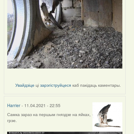
Увайдзіце
ці
зарэгіструйцеся
каб пакідаць каментары.
Harrier
- 11.04.2021 - 22:55
Самка зараз на першым гняздзе на яйках,
грэе.