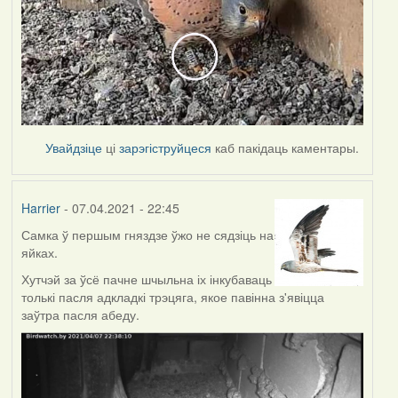
Увайдзіце
ці
зарэгіструйцеся
каб пакідаць каментары.
Harrier
- 07.04.2021 - 22:45
Самка ў першым гняздзе ўжо не сядзіць на
яйках.
Хутчэй за ўсё пачне шчыльна іх інкубаваць
толькі пасля адкладкі трэцяга, якое павінна з'явіцца
заўтра пасля абеду.