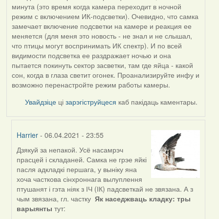
минута (это время когда камера переходит в ночной
режим с включением ИК-подсветки). Очевидно, что самка
замечает включение подсветки на камере и реакция ее
меняется (для меня это новость - не знал и не слышал,
что птицы могут воспринимать ИК спектр). И по всей
видимости подсветка ее раздражает ночью и она
пытается покинуть сектор засветки, там где яйца - какой
сон, когда в глаза светит огонек. Проанализируйте инфу и
возможно перенастройте режим работы камеры.
Увайдзіце
ці
зарэгіструйцеся
каб пакідаць каментары.
Harrier
- 06.04.2021 - 23:55
Дзякуй за непакой. Усё насамрэч
In
прасцей і складаней. Самка не грэе яйкі
reply
пасля адкладкі першага, у выніку яна
to
хоча часткова сінхроннага вылуплення
by
птушанят і гэта ніяк з ІЧ (ІК) падсветкай не звязана. А з
ZNR
чым звязана, гл. частку
Як наседжваць кладку: тры
варыянты
тут: