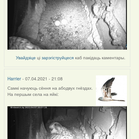
Увайдзіце
ці
зарэгіструйцеся
каб пакідаць каментары.
Harrier
- 07.04.2021 - 21:08
Самкі начуюць сёння на абодвух гнёздах.
На першым села на яйкі: