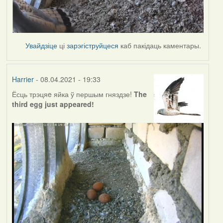
Увайдзіце
ці
зарэгіструйцеся
каб пакідаць каментары.
Harrier
- 08.04.2021 - 19:33
Ёсць трэцяe яйка ў першым гняздзе!
The
third egg just appeared!