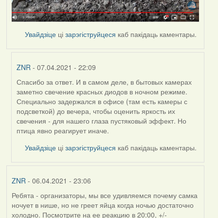
Увайдзіце
ці
зарэгіструйцеся
каб пакідаць каментары.
ZNR
- 07.04.2021 - 22:09
Спасибо за ответ. И в самом деле, в бытовых камерах
In
заметно свечение красных диодов в ночном режиме.
reply
Специально задержался в офисе (там есть камеры с
to
подсветкой) до вечера, чтобы оценить яркость их
by
свечения - для нашего глаза пустяковый эффект. Но
Feather
птица явно реагирует иначе.
Увайдзіце
ці
зарэгіструйцеся
каб пакідаць каментары.
ZNR
- 06.04.2021 - 23:06
Ребята - организаторы, мы все удивляемся почему самка
ночует в нише, но не греет яйца когда ночью достаточно
холодно. Посмотрите на ее реакцию в 20:00, +/-