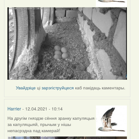
Увайдзіце
ці
зарэгіструйцеся
каб пакідаць каментары.
Harrier
- 12.04.2021 - 10:14
На другім гняздзе сёння зранку капуляцыя
за капуляцыяй, прычым у нішы
непасрэдна пад камерай!