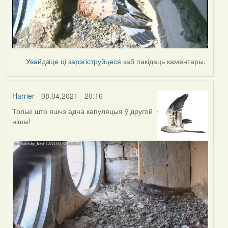
Увайдзіце
ці
зарэгіструйцеся
каб пакідаць каментары.
Harrier
- 08.04.2021 - 20:16
Толькі што яшчэ адна капуляцыя ў другой
нішы!