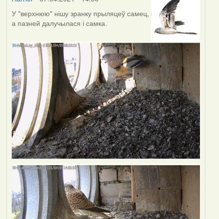
У "верхнюю" нішу зранку прыляцеў самец,
а пазней далучылася і самка.