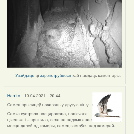
Увайдзіце
ці
зарэгіструйцеся
каб пакідаць каментары.
Harrier
- 10.04.2021 - 20:44
Самец прыляцеў начаваць у другую нішу.
Самка сустрэла насцярожана, папісчала
ціхенька і ...прыняла, села на падвышанае
месца далей ад камеры, самец застаўся пад камерай.