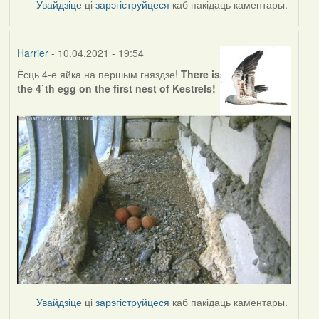
Увайдзіце
ці
зарэгіструйцеся
каб пакідаць каментары.
Harrier
- 10.04.2021 - 19:54
Ёсць 4-е яйка на першым гняздзе!
There is
the 4`th egg on the first nest of Kestrels!
Увайдзіце
ці
зарэгіструйцеся
каб пакідаць каментары.