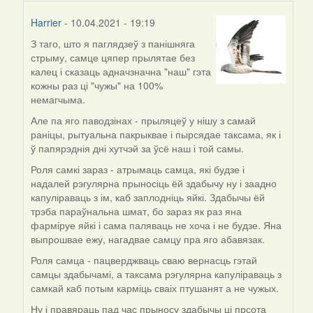
Harrier
- 10.04.2021 - 19:19
З таго, што я паглядзеў з панішняга
In
стрыму, самце цяпер прылятае без
reply
калец і сказаць адначзначна "наш" гэта
to
кожны раз ці "чужы" на 100%
by
немагчыма.
ZNR
Але па яго паводзінах - прыляцеў у нішу з самай
раніцы, рытуальна пакрыквае і пырсядае таксама, як і
ў папярэднія дні хутчэй за ўсё наш і той самы.
Роля самкі зараз - атрымаць самца, які будзе і
надалей рэгулярна прыносіць ёй здабычу ну і заадно
капуліраваць з ім, каб заплодніць яйкі. Здабычы ёй
трэба параўнальна шмат, бо зараз як раз яна
фарміруе яйкі і сама паляваць не хоча і не будзе. Яна
выпрошвае ежу, нагадвае самцу пра яго абавязак.
Роля самца - пацверджваць сваю вернасць гэтай
самцы здабычамі, а таксама рэгулярна капуліраваць з
самкай каб потым карміць сваіх птушанят а не чужых.
Ну і правяраць пад час прыносу здабычы ці прсота