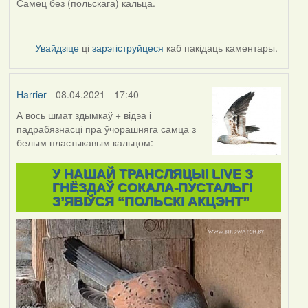
Самец без (польскага) кальца.
Увайдзіце
ці
зарэгіструйцеся
каб пакідаць каментары.
Harrier
- 08.04.2021 - 17:40
А вось шмат здымкаў + відэа і
падрабязнасці пра ўчорашняга самца з
белым пластыкавым кальцом:
У НАШАЙ ТРАНСЛЯЦЫІ LIVE З
ГНЁЗДАЎ СОКАЛА-ПУСТАЛЬГІ
З’ЯВІЎСЯ “ПОЛЬСКІ АКЦЭНТ”