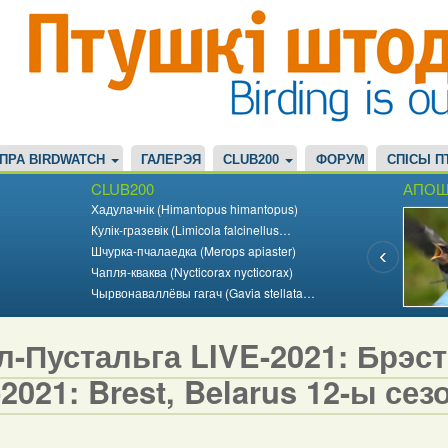
ПРА BIRDWATCH
ГАЛЕРЭЯ
CLUB200
ФОРУМ
СПІСЫ П
CLUB200
АПОШ
Хадулачнік (Himantopus himantopus)
Кулік-гразевік (Limicola falcinellus…
Шчурка-пчалаедка (Merops apiaster)
Чапля-кваква (Nycticorax nycticorax)
Чырвонаваллёвы гагач (Gavia stellata…
-Пустальга LIVE-2021: Брэст,
2021: Brest, Belarus 12-ы сезо