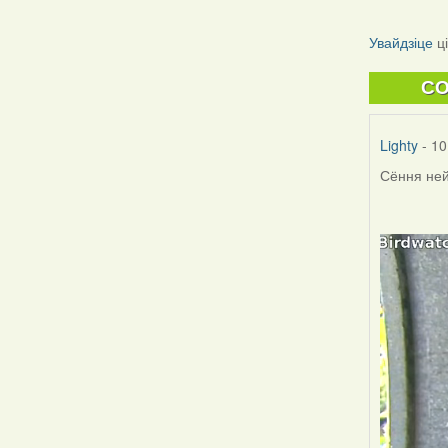
Увайдзіце
ц
C
Lighty
- 10
Сёння нейк