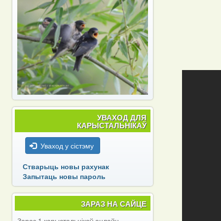
УВАХОД ДЛЯ
КАРЫСТАЛЬНІКАЎ
Уваход у сістэму
Стварыць новы рахунак
Запытаць новы пароль
ЗАРАЗ НА САЙЦЕ
Зараз 1 карыстальнікаў анлайн.