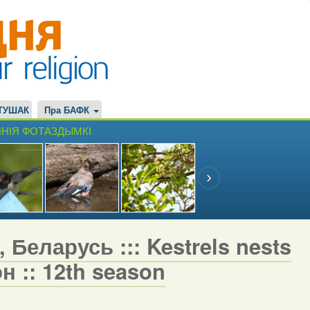
ТУШАК
Пра БАФК
НІЯ ФОТАЗДЫМКІ
 Беларусь ::: Kestrels nests
н :: 12th season