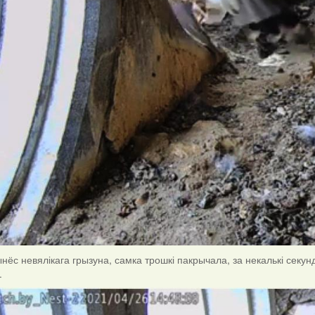
нёс невялікага грызуна, самка трошкі пакрычала, за некалькі секу
.