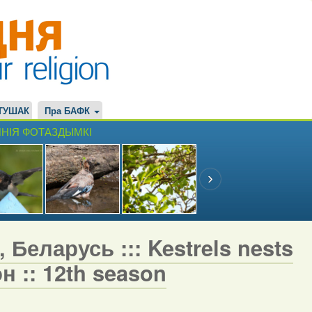
ТУШАК
Пра БАФК
НІЯ ФОТАЗДЫМКІ
 Беларусь ::: Kestrels nests
н :: 12th season