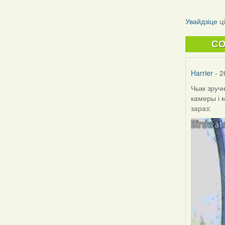
Увайдзіце
ц
C
Harrier
- 2
Чым зручн
камеры і 
зараз: