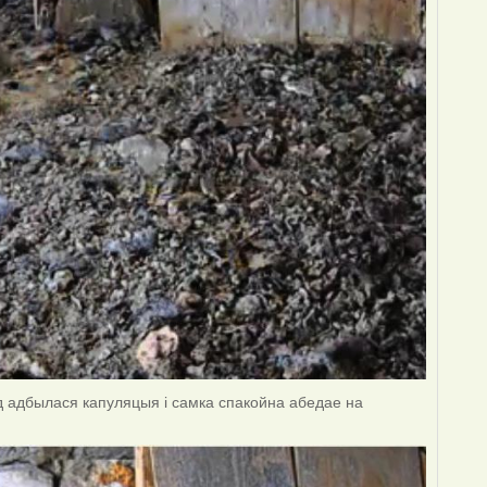
нд адбылася капуляцыя і самка спакойна абедае на