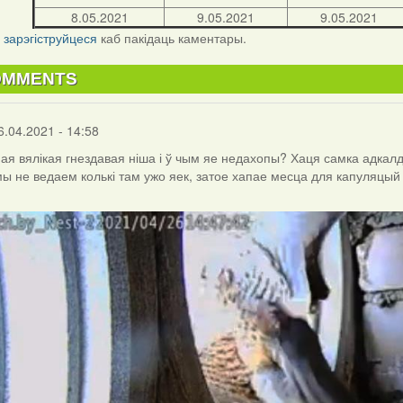
8.05.2021
9.05.2021
9.05.2021
і
зарэгіструйцеся
каб пакідаць каментары.
OMMENTS
6.04.2021 - 14:58
ая вялікая гнездавая ніша і ў чым яе недахопы? Хаця самка адкалдв
мы не ведаем колькі там ужо яек, затое хапае месца для капуляцый