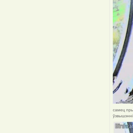
самец пры
ўзвышэнні