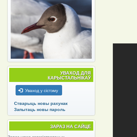
УВАХОД ДЛЯ
КАРЫСТАЛЬНІКАЎ
Уваход у сістэму
Стварыць новы рахунак
Запытаць новы пароль
ЗАРАЗ НА САЙЦЕ
Зараз няма зарэгістраваных