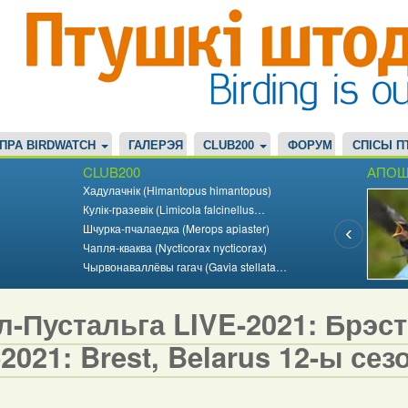
ПРА BIRDWATCH
ГАЛЕРЭЯ
CLUB200
ФОРУМ
СПІСЫ П
CLUB200
АПОШ
Хадулачнік (Himantopus himantopus)
Кулік-гразевік (Limicola falcinellus…
Шчурка-пчалаедка (Merops apiaster)
Чапля-кваква (Nycticorax nycticorax)
Чырвонаваллёвы гагач (Gavia stellata…
-Пустальга LIVE-2021: Брэст,
2021: Brest, Belarus 12-ы сезо