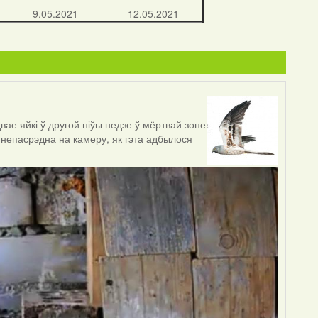
9.05.2021
12.05.2021
ае яйкі ў другой ніўы недзе ў мёртвай зоне
 непасрэдна на камеру, як гэта адбылося