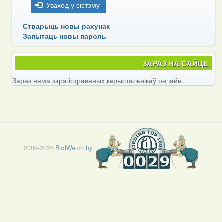
Уваход у сістэму
Стварыць новы рахунак
Запытаць новы пароль
ЗАРАЗ НА САЙЦЕ
Зараз няма зарэгістраваных карыстальнікаў онлайн.
2009-2025
BirdWatch.by
.