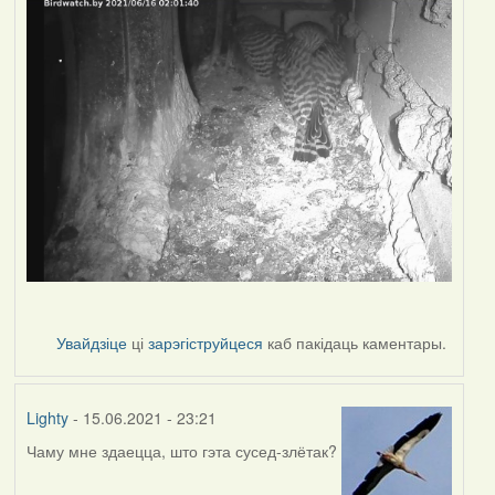
Увайдзіце
ці
зарэгіструйцеся
каб пакідаць каментары.
Lighty
- 15.06.2021 - 23:21
Чаму мне здаецца, што гэта сусед-злётак?