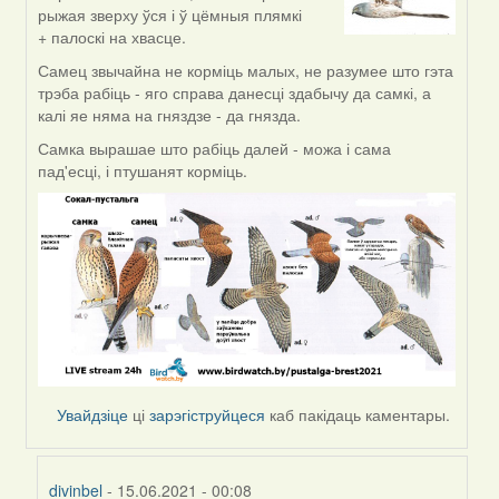
reply
рыжая зверху ўся і ў цёмныя плямкі
to
+ палоскі на хвасце.
by
divinbel
Самец звычайна не корміць малых, не разумее што гэта
трэба рабіць - яго справа данесці здабычу да самкі, а
калі яе няма на гняздзе - да гнязда.
Самка вырашае што рабіць далей - можа і сама
пад'есці, і птушанят корміць.
Увайдзіце
ці
зарэгіструйцеся
каб пакідаць каментары.
divinbel
- 15.06.2021 - 00:08