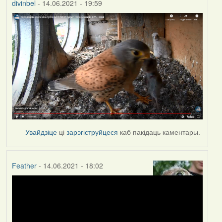
divinbel
- 14.06.2021 - 19:59
Увайдзіце
ці
зарэгіструйцеся
каб пакідаць каментары.
Feather
- 14.06.2021 - 18:02