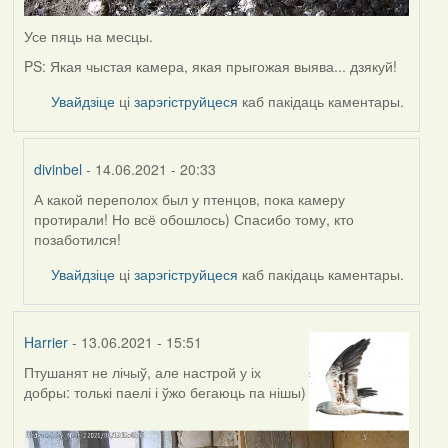
Усе пяць на месцы.
PS: Якая чыстая камера, якая прыгожая выява... дзякуй!
Увайдзіце
ці
зарэгіструйцеся
каб пакідаць каментары.
divinbel
- 14.06.2021 - 20:33
А какой переполох был у птенцов, пока камеру
In
протирали! Но всё обошлось) Спасибо тому, кто
reply
позаботился!
to
by
Увайдзіце
ці
зарэгіструйцеся
каб пакідаць каментары.
Lighty
Harrier
- 13.06.2021 - 15:51
Птушанят не лічыў, але настрой у іх
добры: толькі паелі і ўжо бегаюць па нішы)