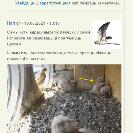
reply
Увайдзіце
ці
зарэгіструйцеся
каб пакідаць каментары.
to
by
Feather
Harrier
- 19.06.2021 - 13:17
Самы хуткі адразу выхапіў палёўку ў самкі
і спрабуе яе разарваць ці праглынуць
цалкам.
Іншым птушанятам застаецца толькі прасіць-пішчаць
прынесці яшчэ ежы.