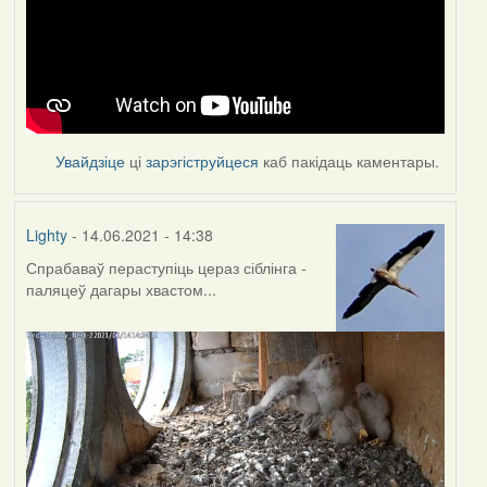
Увайдзіце
ці
зарэгіструйцеся
каб пакідаць каментары.
Lighty
- 14.06.2021 - 14:38
Спрабаваў пераступіць цераз сіблінга -
паляцеў дагары хвастом...