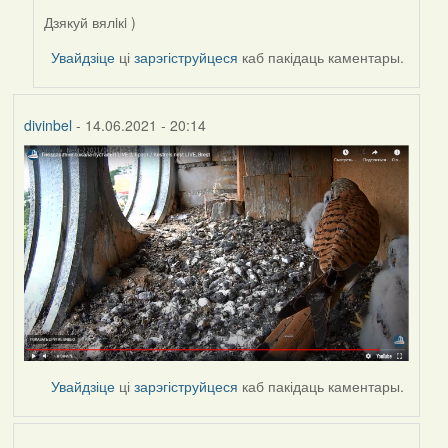
Дзякуй вялiкi )
In
reply
Увайдзіце
ці
зарэгіструйцеся
каб пакідаць каментары.
to
by
Harrier
divinbel
- 14.06.2021 - 20:14
Увайдзіце
ці
зарэгіструйцеся
каб пакідаць каментары.