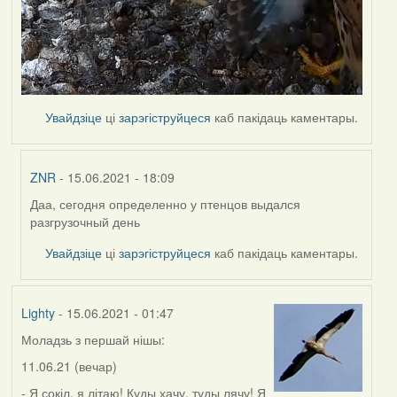
Увайдзіце
ці
зарэгіструйцеся
каб пакідаць каментары.
ZNR
- 15.06.2021 - 18:09
Даа, сегодня определенно у птенцов выдался
In
разгрузочный день
reply
to
Увайдзіце
ці
зарэгіструйцеся
каб пакідаць каментары.
by
Lighty
Lighty
- 15.06.2021 - 01:47
Моладзь з першай нішы:
11.06.21 (вечар)
- Я сокіл, я літаю! Куды хачу, туды лячу! Я