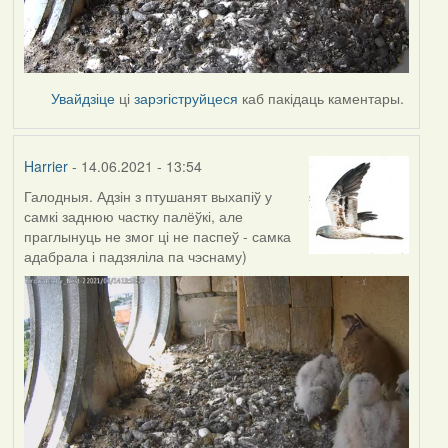
Увайдзіце
ці
зарэгіструйцеся
каб пакідаць каментары.
Harrier
- 14.06.2021 - 13:54
Галодныя. Адзін з птушанят выхапіў у
самкі заднюю частку палёўкі, але
праглынуць не змог ці не паспеў - самка
адабрала і падзяліла па чэснаму)