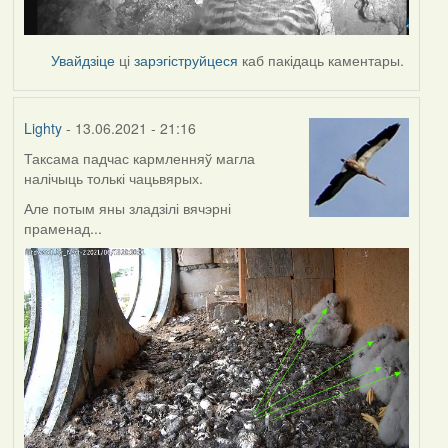
Увайдзіце
ці
зарэгіструйцеся
каб пакідаць каментары.
Lighty
- 13.06.2021 - 21:16
Таксама падчас кармленняў магла
налічыць толькі чацьвярых.
Але потым яны зладзілі вячэрні
праменад...