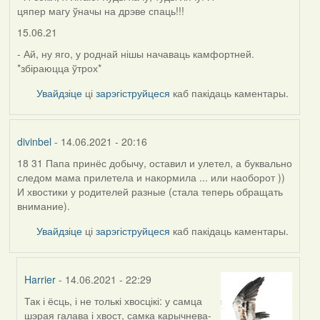
цяпер магу ўначы на дрэве спаць!!!
15.06.21
- Ай, ну яго, у роднай нішы начаваць камфортней.
*збіраюцца ўтрох*
Увайдзіце
ці
зарэгіструйцеся
каб пакідаць каментары.
divinbel
- 14.06.2021 - 20:16
18 31 Папа принёс добычу, оставил и улетел, а буквально
следом мама прилетела и накормила ... или наоборот ))
И хвостики у родителей разные (стала теперь обращать
внимание).
Увайдзіце
ці
зарэгіструйцеся
каб пакідаць каментары.
Harrier
- 14.06.2021 - 22:29
Так і ёсць, і не толькі хвосцікі: у самца
In
шэрая галава і хвост, самка карычнева-