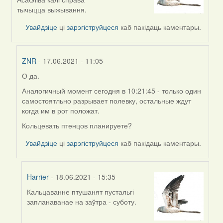
to
тычыцца выжывання.
by
Увайдзіце
ці
зарэгіструйцеся
каб пакідаць каментары.
ZNR
ZNR
- 17.06.2021 - 11:05
О да.
In
reply
Аналогичный момент сегодня в 10:21:45 - только один
to
самостоятльно разрывает полевку, остальные ждут
by
когда им в рот положат.
Harrier
Кольцевать птенцов планируете?
Увайдзіце
ці
зарэгіструйцеся
каб пакідаць каментары.
Harrier
- 18.06.2021 - 15:35
Кальцаванне птушанят пустальгі
In
запланаванае на заўтра - суботу.
reply
to