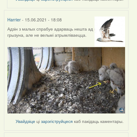
Harrier
- 15.06.2021 - 18:08
Адзін з малых спрабуе адарваць нешта ад
грызуна, але не вельмі атрымліваецца.
Увайдзіце
ці
зарэгіструйцеся
каб пакідаць каментары.