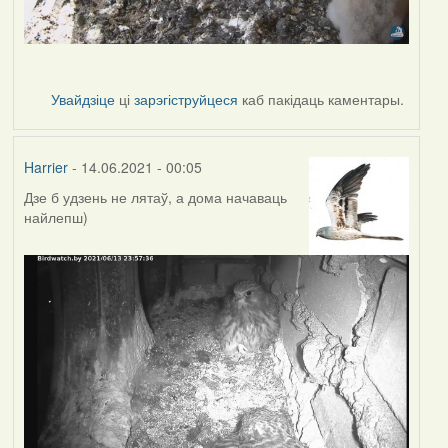
Увайдзіце
ці
зарэгіструйцеся
каб пакідаць каментары.
Harrier
- 14.06.2021 - 00:05
Дзе б удзень не лятаў, а дома начаваць
найлепш)