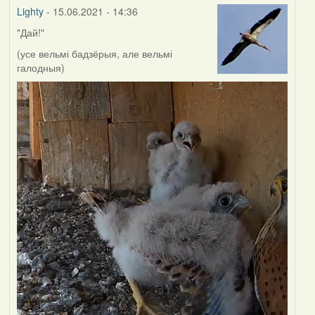
Lighty
- 15.06.2021 - 14:36
"Дай!"
(усе вельмі бадзёрыя, але вельмі
галодныя)