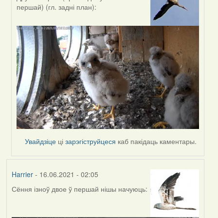
In
першай) (гл. задні план):
reply
to
by
Estydaven
Увайдзіце
ці
зарэгіструйцеся
каб пакідаць каментары.
Harrier
- 16.06.2021 - 02:05
Сёння ізноў двое ў першай нішы начуюць: