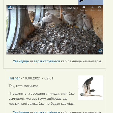
Увайдзіце
ці
зарэгіструйцеся
каб пакідаць каментары.
Harrier
- 16.06.2021 - 02:01
Так, гэта магчыма.
In
reply
Птушаняты з суседняга гнязда, якія ўжо
to
выляцелі, могуць і ежу адбіраць ад
by
малых калі самка ўжо не будзе карміць.
Lighty
Увайдзіце
ці
зарэгіструйцеся
каб пакідаць каментары.