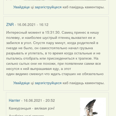
Увайдзіце
ці
зарэгіструйцеся
каб пакідаць каментары.
ZNR
- 16.06.2021 - 16:12
Интересный момент в 15:31:30. Самец принес в нишу
полевку, и наиболее шустрый птенец выхватил ее и
забился в угол. Спустя пару минут, когда родителей в
гнезде не было, он самостоятельно начал грузына
разрывать и уплетать, в то время когда остальные и не
пытались отобрать или присоедениться к трапезе. На
сильно сытых они не похожи, при появлении самки все
несутся к ней выпрашивая еду, а этот
один видимо смекнул что ждать старших не обязательно
Увайдзіце
ці
зарэгіструйцеся
каб пакідаць каментары.
Harrier
- 16.06.2021 - 20:52
Канкурэнцыя - вялікая рэч!
In
reply
Асабліва калі справа