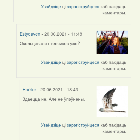
by
Увайдзіце
ці
зарэгіструйцеся
каб пакідаць
ZNR
каментары.
Estydaven
- 20.06.2021 - 11:48
Окольцевали птенчиков уже?
In
reply
to
Увайдзіце
ці
зарэгіструйцеся
каб пакідаць
by
каментары.
Harrier
Harrier
- 20.06.2021 - 13:43
Здаецца не. Але не ўпэўнены.
In
reply
to
by
Увайдзіце
ці
зарэгіструйцеся
каб пакідаць
Estydaven
каментары.