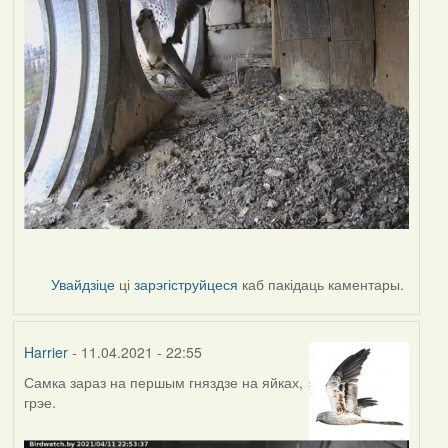
Увайдзіце
ці
зарэгіструйцеся
каб пакідаць каментары.
Harrier
- 11.04.2021 - 22:55
Самка зараз на першым гняздзе на яйках,
грэе.