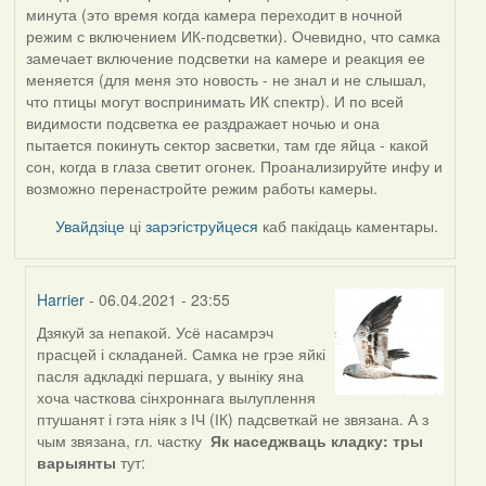
минута (это время когда камера переходит в ночной
режим с включением ИК-подсветки). Очевидно, что самка
замечает включение подсветки на камере и реакция ее
меняется (для меня это новость - не знал и не слышал,
что птицы могут воспринимать ИК спектр). И по всей
видимости подсветка ее раздражает ночью и она
пытается покинуть сектор засветки, там где яйца - какой
сон, когда в глаза светит огонек. Проанализируйте инфу и
возможно перенастройте режим работы камеры.
Увайдзіце
ці
зарэгіструйцеся
каб пакідаць каментары.
Harrier
- 06.04.2021 - 23:55
Дзякуй за непакой. Усё насамрэч
In
прасцей і складаней. Самка не грэе яйкі
reply
пасля адкладкі першага, у выніку яна
to
хоча часткова сінхроннага вылуплення
by
птушанят і гэта ніяк з ІЧ (ІК) падсветкай не звязана. А з
ZNR
чым звязана, гл. частку
Як наседжваць кладку: тры
варыянты
тут: