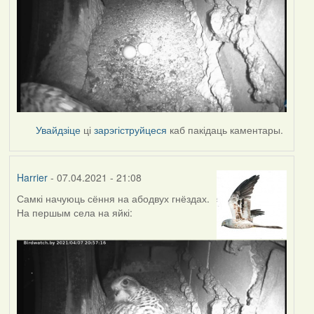
Увайдзіце
ці
зарэгіструйцеся
каб пакідаць каментары.
Harrier
- 07.04.2021 - 21:08
Самкі начуюць сёння на абодвух гнёздах.
На першым села на яйкі: