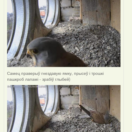
Самец праверыў гнездавую ямку, прысеў і трошкі
пашкроб лапамі - зрабіў глыбей)