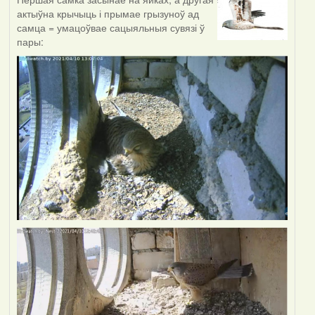
актыўна крычыць і прымае грызуноў ад
самца = умацоўвае сацыяльныя сувязі ў
пары: