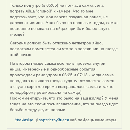
Только под утро (в 05:05) на полчаса самка села
In
погреть яйца "спиной" к камере. Что то мне
reply
подсказывает, что моя версия озвученая ранее, не
to
далека от истины. А как было по прошлым годам, самка
by
постоянно ночевала на яйцах при 3х и более штук в
Harrier
гнезде?
Сегодня должно быть отложено четветрое яйцо,
посмотрим поменяется ли что то в повединии на гнезде
этой ночью.
На втором гнезде самка всю ночь провела внутри
ниши. Интересные и однообразные события
происходили рано утром в 06:25 и 07:18 - когда самка
ненадолго покидала гнездо туда тут же залетал самец,
а спустя короткое время возвращалась самка и как то
понедоброму реагировала на самца)
Прокомментируйте, что это было на ваш взгляд? У меня
глядя на это сложилось впечатление, что за гнездо идет
борьба между двумя парами.
Увайдзіце
ці
зарэгіструйцеся
каб пакідаць каментары.