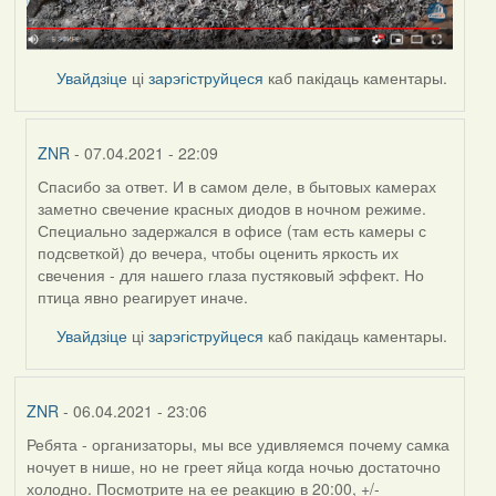
Увайдзіце
ці
зарэгіструйцеся
каб пакідаць каментары.
ZNR
- 07.04.2021 - 22:09
Спасибо за ответ. И в самом деле, в бытовых камерах
In
заметно свечение красных диодов в ночном режиме.
reply
Специально задержался в офисе (там есть камеры с
to
подсветкой) до вечера, чтобы оценить яркость их
by
свечения - для нашего глаза пустяковый эффект. Но
Feather
птица явно реагирует иначе.
Увайдзіце
ці
зарэгіструйцеся
каб пакідаць каментары.
ZNR
- 06.04.2021 - 23:06
Ребята - организаторы, мы все удивляемся почему самка
ночует в нише, но не греет яйца когда ночью достаточно
холодно. Посмотрите на ее реакцию в 20:00, +/-