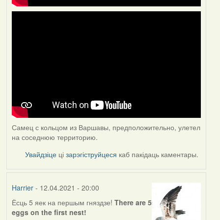
Самец с кольцом из Варшавы, предположительно, улетел
на соседнюю территорию.
Увайдзіце
ці
зарэгіструйцеся
каб пакідаць каментары.
Harrier
- 12.04.2021 - 20:00
Ёсць 5 яек на першым гняздзе!
There are 5
eggs on the first nest!