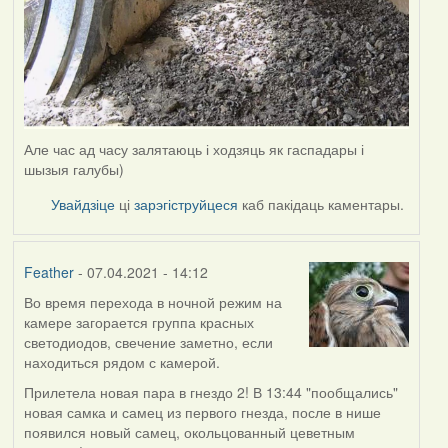
Але час ад часу залятаюць і ходзяць як гаспадары і
шызыя галубы)
Увайдзіце
ці
зарэгіструйцеся
каб пакідаць каментары.
Feather
- 07.04.2021 - 14:12
Во время перехода в ночной режим на
камере загорается группа красных
светодиодов, свечение заметно, если
находиться рядом с камерой.
Прилетела новая пара в гнездо 2! В 13:44 "пообщались"
новая самка и самец из первого гнезда, после в нише
появился новый самец, окольцованный цеветным