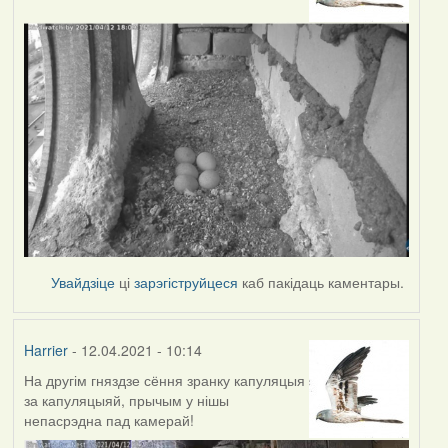
Увайдзіце
ці
зарэгіструйцеся
каб пакідаць каментары.
Harrier
- 12.04.2021 - 10:14
На другім гняздзе сёння зранку капуляцыя
за капуляцыяй, прычым у нішы
непасрэдна пад камерай!