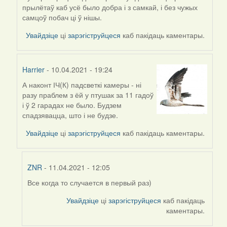
прылётаў каб усё было добра і з самкай, і без чужых
самцоў побач ці ў нішы.
Увайдзіце
ці
зарэгіструйцеся
каб пакідаць каментары.
Harrier
- 10.04.2021 - 19:24
А наконт ІЧ(К) падсветкі камеры - ні
In
разу праблем з ёй у птушак за 11 гадоў
reply
і ў 2 гарадах не было. Будзем
to
спадзявацца, што і не будзе.
by
ZNR
Увайдзіце
ці
зарэгіструйцеся
каб пакідаць каментары.
ZNR
- 11.04.2021 - 12:05
Все когда то случается в первый раз)
In
reply
Увайдзіце
ці
зарэгіструйцеся
каб пакідаць
to
каментары.
by