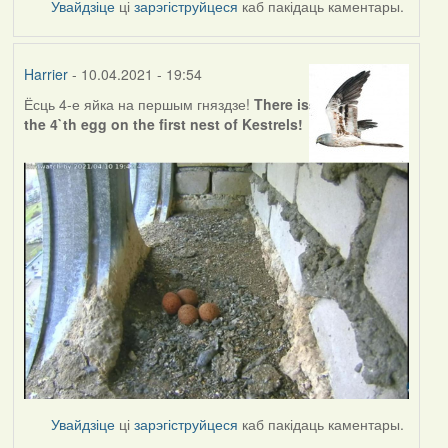
Увайдзіце
ці
зарэгіструйцеся
каб пакідаць каментары.
Harrier
- 10.04.2021 - 19:54
Ёсць 4-е яйка на першым гняздзе!
There is
the 4`th egg on the first nest of Kestrels!
Увайдзіце
ці
зарэгіструйцеся
каб пакідаць каментары.