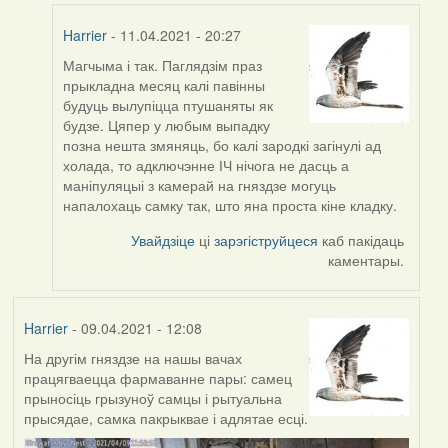
Harrier
Harrier
- 11.04.2021 - 20:27
Магчыма і так. Паглядзім праз
In
прыкладна месяц калі павінны
reply
будуць вылупіцца птушаняты як
to
будзе. Цяпер у любым выпадку
by
позна нешта змяняць, бо калі зародкі загінулі ад
ZNR
холада, то адключэнне ІЧ нічога не дасць а
маніпуляцыі з камерай на гняздзе могуць
напалохаць самку так, што яна проста кіне кладку.
Увайдзіце
ці
зарэгіструйцеся
каб пакідаць
каментары.
Harrier
- 09.04.2021 - 12:08
На другім гняздзе на нашы вачах
працягваецца фармаванне пары: самец
прыносіць грызуноў самцы і рытуальна
прысядае, самка пакрыквае і адлятае есці.