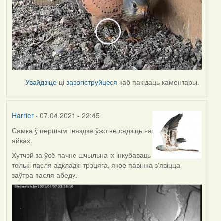
Увайдзіце
ці
зарэгіструйцеся
каб пакідаць каментары.
Harrier
- 07.04.2021 - 22:45
Самка ў першым гняздзе ўжо не сядзіць на
яйках.
Хутчэй за ўсё пачне шчыльна іх інкубаваць
толькі пасля адкладкі трэцяга, якое павінна з'явіцца
заўтра пасля абеду.