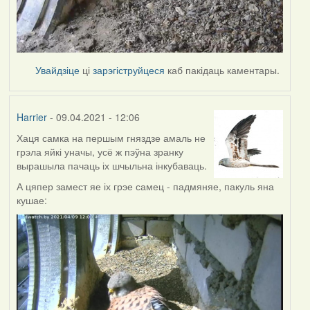
Увайдзіце
ці
зарэгіструйцеся
каб пакідаць каментары.
Harrier
- 09.04.2021 - 12:06
Хаця самка на першым гняздзе амаль не
грэла яйкі уначы, усё ж пэўна зранку
вырашыла пачаць іх шчыльна інкубаваць.
А цяпер замест яе іх грэе самец - падмяняе, пакуль яна
кушае: