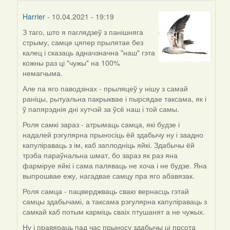
Harrier
- 10.04.2021 - 19:19
З таго, што я паглядзеў з панішняга
In
стрыму, самце цяпер прылятае без
reply
калец і сказаць адначзначна "наш" гэта
to
кожны раз ці "чужы" на 100%
by
немагчыма.
ZNR
Але па яго паводзінах - прыляцеў у нішу з самай
раніцы, рытуальна пакрыквае і пырсядае таксама, як і
ў папярэднія дні хутчэй за ўсё наш і той самы.
Роля самкі зараз - атрымаць самца, які будзе і
надалей рэгулярна прыносіць ёй здабычу ну і заадно
капуліраваць з ім, каб заплодніць яйкі. Здабычы ёй
трэба параўнальна шмат, бо зараз як раз яна
фарміруе яйкі і сама паляваць не хоча і не будзе. Яна
выпрошвае ежу, нагадвае самцу пра яго абавязак.
Роля самца - пацверджваць сваю вернасць гэтай
самцы здабычамі, а таксама рэгулярна капуліраваць з
самкай каб потым карміць сваіх птушанят а не чужых.
Ну і правяраць пад час прыносу здабычы ці прсота