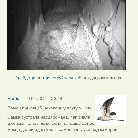
Увайдзіце
ці
зарэгіструйцеся
каб пакідаць каментары.
Harrier
- 10.04.2021 - 20:44
Самец прыляцеў начаваць у другую нішу.
Самка сустрэла насцярожана, папісчала
ціхенька і ...прыняла, села на падвышанае
месца далей ад камеры, самец застаўся пад камерай.