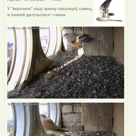
У "верхнюю" нішу зранку прыляцеў самец,
а пазней далучылася і самка.