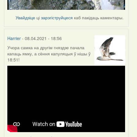
Увайдзіце
ці
зарэгіструйцеся
каб пакідаць каментары.
Harrier
- 08.04.2021 - 18:56
Учора самка на другім гняздзе пачала
капаць ямку, а сёння капуляцыя ў нішы ў
18:51!