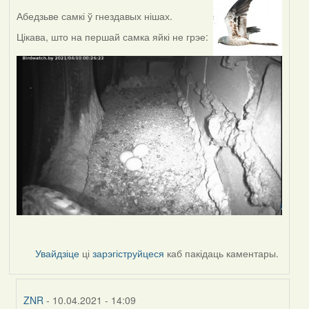
Абедзьве самкі ў гнездавых нішах.
Цікава, што на першай самка яйкі не грэе:
Увайдзіце
ці
зарэгіструйцеся
каб пакідаць каментары.
ZNR
- 10.04.2021 - 14:09