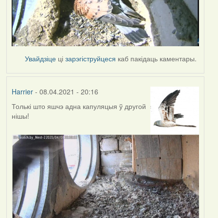
Увайдзіце
ці
зарэгіструйцеся
каб пакідаць каментары.
Harrier
- 08.04.2021 - 20:16
Толькі што яшчэ адна капуляцыя ў другой
нішы!