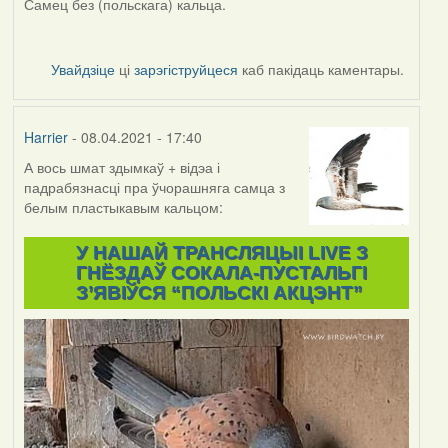
Самец без (польскага) кальца.
Увайдзіце
ці
зарэгіструйцеся
каб пакідаць каментары.
Harrier
- 08.04.2021 - 17:40
А вось шмат здымкаў + відэа і
падрабязнасці пра ўчорашняга самца з
белым пластыкавым кальцом:
У НАШАЙ ТРАНСЛЯЦЫІ LIVE З
ГНЁЗДАЎ СОКАЛА-ПУСТАЛЬГІ
З’ЯВІЎСЯ “ПОЛЬСКІ АКЦЭНТ”