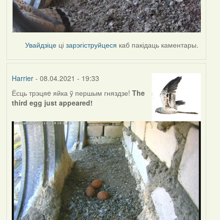
Увайдзіце
ці
зарэгіструйцеся
каб пакідаць каментары.
Harrier
- 08.04.2021 - 19:33
Ёсць трэцяe яйка ў першым гняздзе!
The
third egg just appeared!