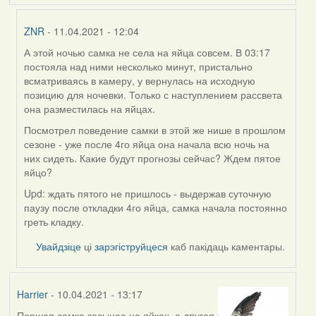
ZNR
- 11.04.2021 - 12:04
А этой ночью самка не села на яйца совсем. В 03:17
In
постояла над ними несколько минут, пристально
reply
всматриваясь в камеру, у вернулась на исходную
to
позицию для ночевки. Только с наступлением рассвета
by
она разместилась на яйцах.
Harrier
Посмотрел поведение самки в этой же нише в прошлом
сезоне - уже после 4го яйца она начала всю ночь на
них сидеть. Какие будут прогнозы сейчас? Ждем пятое
яйцо?
Upd: ждать пятого не пришлось - выдержав суточную
паузу после откладки 4го яйца, самка начала постоянно
греть кладку.
Увайдзіце
ці
зарэгіструйцеся
каб пакідаць каментары.
Harrier
- 10.04.2021 - 13:17
Першая самка засынае на яйках, а другая