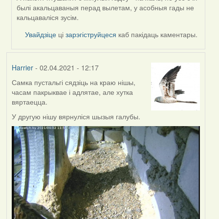
былі акальцаваныя перад вылетам, у асобныя гады не
кальцаваліся зусім.
Увайдзіце
ці
зарэгіструйцеся
каб пакідаць каментары.
Harrier
- 02.04.2021 - 12:17
Самка пустальгі сядзіць на краю нішы,
часам пакрыквае і адлятае, але хутка
вяртаецца.
У другую нішу вярнуліся шызыя галубы.