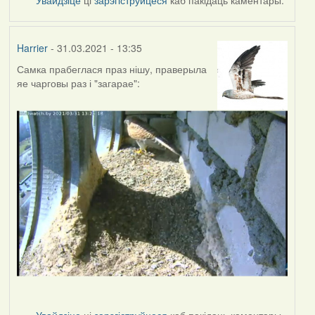
Harrier
- 31.03.2021 - 13:35
Самка прабеглася праз нішу, праверыла
яе чарговы раз і "загарае":
Увайдзіце
ці
зарэгіструйцеся
каб пакідаць каментары.