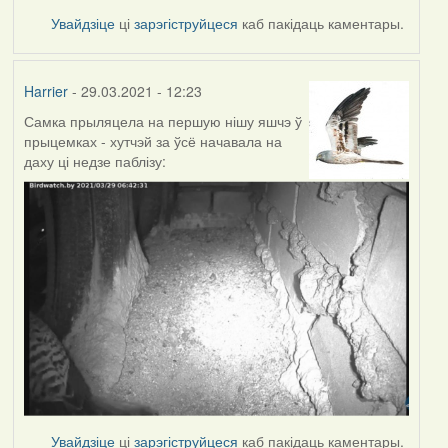
Увайдзіце
ці
зарэгіструйцеся
каб пакідаць каментары.
Harrier
- 29.03.2021 - 12:23
Самка прыляцела на першую нішу яшчэ ў
прыцемках - хутчэй за ўсё начавала на
даху ці недзе паблізу:
Увайдзіце
ці
зарэгіструйцеся
каб пакідаць каментары.