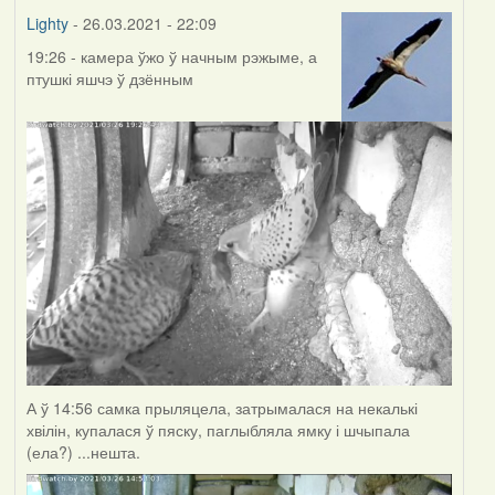
Lighty
- 26.03.2021 - 22:09
19:26 - камера ўжо ў начным рэжыме, а
птушкі яшчэ ў дзённым
А ў 14:56 самка прыляцела, затрымалася на некалькі
хвілін, купалася ў пяску, паглыбляла ямку і шчыпала
(ела?) ...нешта.