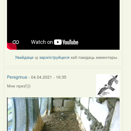
Увайдзіце
ці
зарэгіструйцеся
каб пакідаць каментары.
Peregrinus
- 04.04.2021 - 16:35
Мне приз!)))