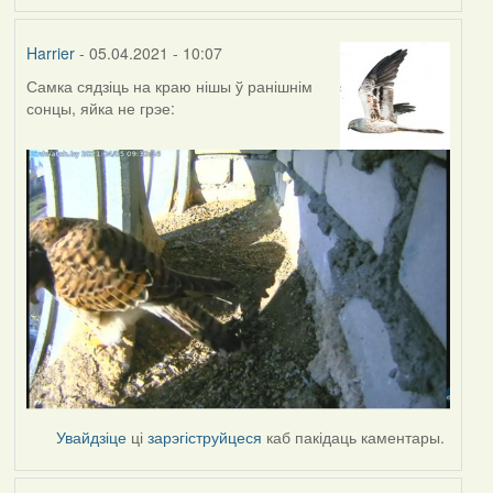
Harrier
- 05.04.2021 - 10:07
Самка сядзіць на краю нішы ў ранішнім
сонцы, яйка не грэе:
Увайдзіце
ці
зарэгіструйцеся
каб пакідаць каментары.