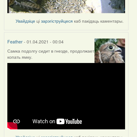
Увайдзіце
ці
зарэгіструйцеся
каб пакідаць каментары.
Feather
- 01.04.2021 - 00:04
Самка подолгу сидит в гнезде, продолжает
копать ямку.
Увайдзіце
ці
зарэгіструйцеся
каб пакідаць каментары.