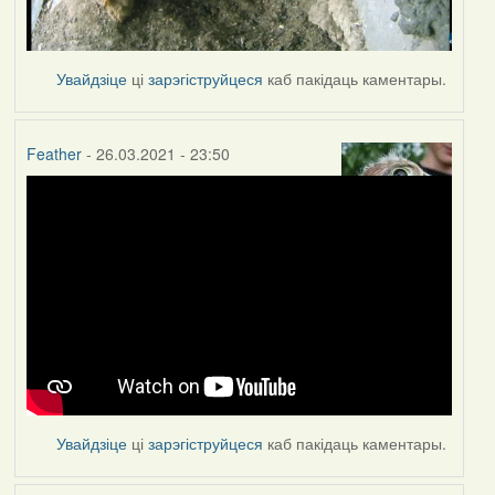
Увайдзіце
ці
зарэгіструйцеся
каб пакідаць каментары.
Feather
- 26.03.2021 - 23:50
Увайдзіце
ці
зарэгіструйцеся
каб пакідаць каментары.