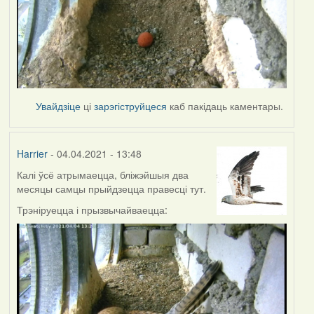
Увайдзіце
ці
зарэгіструйцеся
каб пакідаць каментары.
Harrier
- 04.04.2021 - 13:48
Калі ўсё атрымаецца, бліжэйшыя два
месяцы самцы прыйдзецца правесці тут.
Трэніруецца і прызвычайваецца: