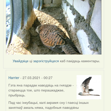
Увайдзіце
ці
зарэгіструйцеся
каб пакідаць каментары.
Harrier
- 27.03.2021 - 00:27
Гэта яна парадак наводзіць на гняздзе -
In
стараецца тое, што перашкаджае,
reply
прыбраць.
to
by
Пад час інкубацыі, калі акрамя сну і паесці іншых
Lighty
заняткаў амаль няма, падобныя паводзіны