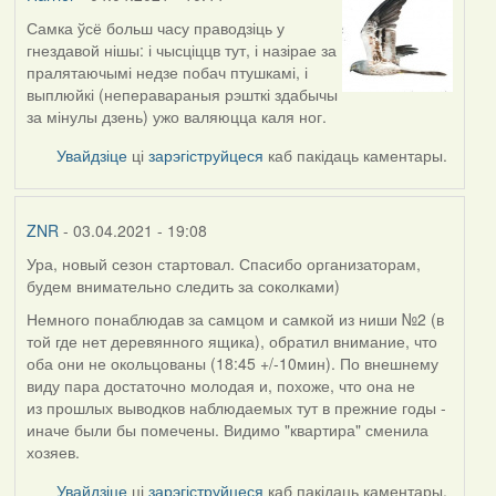
Самка ўсё больш часу праводзіць у
гнездавой нішы: і чысціццв тут, і назірае за
пралятаючымі недзе побач птушкамі, і
выплюйкі (неперавараныя рэшткі здабычы
за мінулы дзень) ужо валяюцца каля ног.
Увайдзіце
ці
зарэгіструйцеся
каб пакідаць каментары.
ZNR
- 03.04.2021 - 19:08
Ура, новый сезон стартовал. Спасибо организаторам,
будем внимательно следить за соколками)
Немного понаблюдав за самцом и самкой из ниши №2 (в
той где нет деревянного ящика), обратил внимание, что
оба они не окольцованы (18:45 +/-10мин). По внешнему
виду пара достаточно молодая и, похоже, что она не
из прошлых выводков наблюдаемых тут в прежние годы -
иначе были бы помечены. Видимо "квартира" сменила
хозяев.
Увайдзіце
ці
зарэгіструйцеся
каб пакідаць каментары.