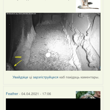
Увайдзіце
ці
зарэгіструйцеся
каб пакідаць каментары.
Feather
- 04.04.2021 - 17:06