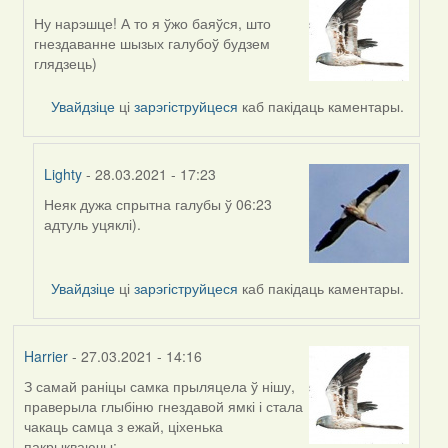
Ну нарэшце! А то я ўжо баяўся, што
In
гнездаванне шызых галубоў будзем
reply
глядзець)
to
by
Увайдзіце
ці
зарэгіструйцеся
каб пакідаць каментары.
Feather
Lighty
- 28.03.2021 - 17:23
Неяк дужа спрытна галубы ў 06:23
In
адтуль уцяклі).
reply
to
by
Увайдзіце
ці
зарэгіструйцеся
каб пакідаць каментары.
Harrier
Harrier
- 27.03.2021 - 14:16
З самай раніцы самка прыляцела ў нішу,
праверыла глыбіню гнездавой ямкі і стала
чакаць самца з ежай, ціхенька
пакрыкваючы: