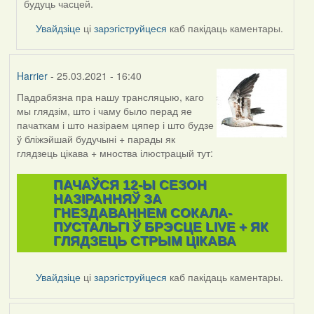
будуць часцей.
Увайдзіце
ці
зарэгіструйцеся
каб пакідаць каментары.
Harrier
- 25.03.2021 - 16:40
Падрабязна пра нашу трансляцыю, каго
мы глядзім, што і чаму было перад яе
пачаткам і што назіраем цяпер і што будзе
ў бліжэйшай будучыні + парады як
глядзець цікава + мноства ілюстрацый тут:
ПАЧАЎСЯ 12-Ы СЕЗОН
НАЗІРАННЯЎ ЗА
ГНЕЗДАВАННЕМ СОКАЛА-
ПУСТАЛЬГІ Ў БРЭСЦЕ LIVE + ЯК
ГЛЯДЗЕЦЬ СТРЫМ ЦІКАВА
Увайдзіце
ці
зарэгіструйцеся
каб пакідаць каментары.