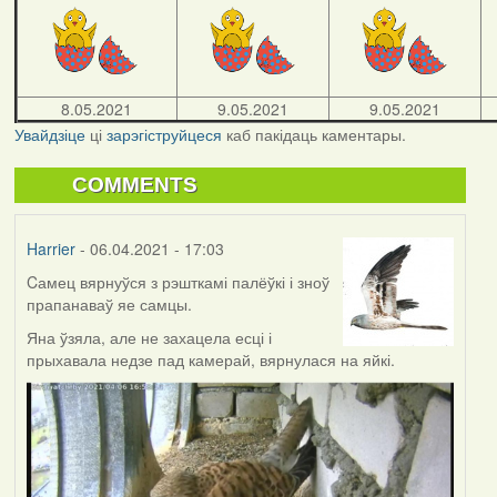
8.05.2021
9.05.2021
9.05.2021
Увайдзіце
ці
зарэгіструйцеся
каб пакідаць каментары.
COMMENTS
Harrier
- 06.04.2021 - 17:03
Cамец вярнуўся з рэшткамі палёўкі і зноў
прапанаваў яе самцы.
Яна ўзяла, але не захацела есці і
прыхавала недзе пад камерай, вярнулася на яйкі.