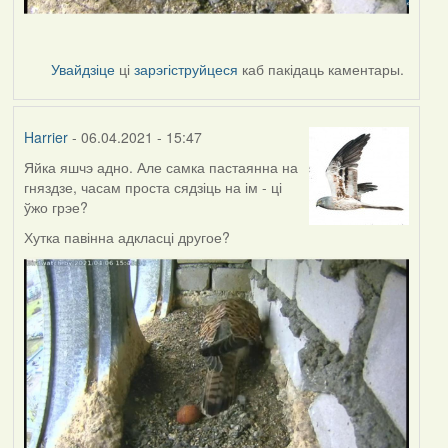
Увайдзіце
ці
зарэгіструйцеся
каб пакідаць каментары.
Harrier
- 06.04.2021 - 15:47
Яйка яшчэ адно. Але самка пастаянна на
гняздзе, часам проста сядзіць на ім - ці
ўжо грэе?
Хутка павінна адкласці другое?