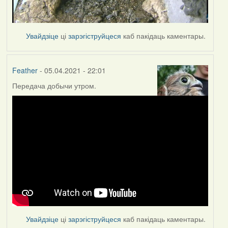
Увайдзіце
ці
зарэгіструйцеся
каб пакідаць каментары.
Feather
- 05.04.2021 - 22:01
Передача добычи утром.
Увайдзіце
ці
зарэгіструйцеся
каб пакідаць каментары.