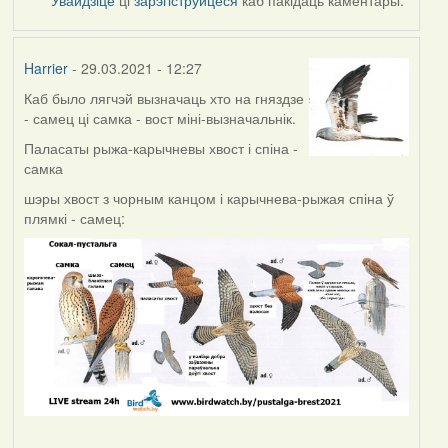
Harrier
- 29.03.2021 - 12:27
Каб было лягчэй вызначаць хто на гняздзе
- самец ці самка - вост міні-вызначальнік.
Паласаты рыжа-карычневы хвост і спіна -
самка
шэры хвост з чорным канцом і карычнева-рыжая спіна ў
плямкі - самец: