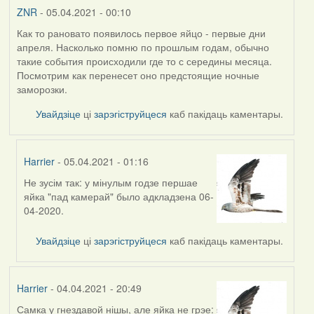
ZNR
- 05.04.2021 - 00:10
Как то рановато появилось первое яйцо - первые дни
апреля. Насколько помню по прошлым годам, обычно
такие события происходили где то с середины месяца.
Посмотрим как перенесет оно предстоящие ночные
заморозки.
Увайдзіце
ці
зарэгіструйцеся
каб пакідаць каментары.
Harrier
- 05.04.2021 - 01:16
Не зусім так: у мінулым годзе першае
In
яйка "пад камерай" было адкладзена 06-
reply
04-2020.
to
by
Увайдзіце
ці
зарэгіструйцеся
каб пакідаць каментары.
ZNR
Harrier
- 04.04.2021 - 20:49
Самка у гнездавой нішы, але яйка не грэе: