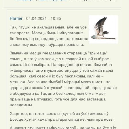
Harrier
- 04.04.2021 - 10:35
Так, птушкі не акальцаваныя, але не ўсё
In
так проста. Могуць быць і мінулагоднія,
reply
бо без калец сцвярджаць нешта толькі па
to
знешняму выгляду наўрацці правільна.
by
ZNR
Звычайна месца гнездавання стараецца "трымаць"
самец, а яго ў камплекце з гнездавой нішай выбірае
самка. Ці не выбірае. Папярэдняя ці новая. Звычайна
імавернасць, што птушкі застануцца ў той самай пары
большая, калі сезон у іх быў паспяховы, калі не -
меншая. Але за час зімоўкі і міграцыі можа шмат што
здарыцца з кожнай птушкай з папярэдняй пары, ці нават
з абодвума з іх. Так што без калец, якія б мы маглі
прачытаць на птушках, гэта усё для нас застаецца
невядомым.
Хаця тое, шт гэтыя сокалы (хутчэй за ўсё) зімавалі ў
Брэсце хутчэй кажа пра стары склад яе, чым пра новы.
А наконт птушанят з мінулых гадоў - на жаль, не ўсе з іх