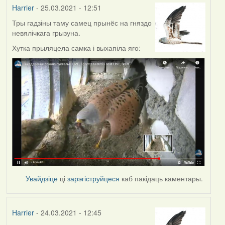
Harrier
- 25.03.2021 - 12:51
Тры гадзіны таму самец прынёс на гняздо
невялічкага грызуна.
Хутка прыляцела самка і выхапіла яго:
Увайдзіце
ці
зарэгіструйцеся
каб пакідаць каментары.
Harrier
- 24.03.2021 - 12:45