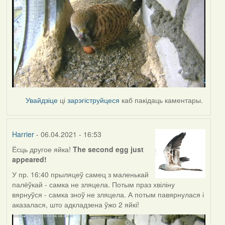
Увайдзіце
ці
зарэгіструйцеся
каб пакідаць каментары.
Harrier
- 06.04.2021 - 16:53
Ёсць другое яйка!
The second egg just
appeared!
У пр. 16:40 прыляцеў самец з маленькай
палёўкай - самка не зляцела. Потым праз хвіліну
вярнуўся - самка зноў не зляцела. А потым павярнулася і
аказалася, што адкладзена ўжо 2 яйкі!