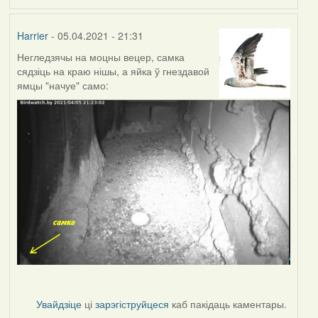
Harrier
- 05.04.2021 - 21:31
Негледзячы на моцны вецер, самка
сядзіць на краю нішы, а яйка ў гнездавой
ямцы "начуе" само:
Увайдзіце
ці
зарэгіструйцеся
каб пакідаць каментары.