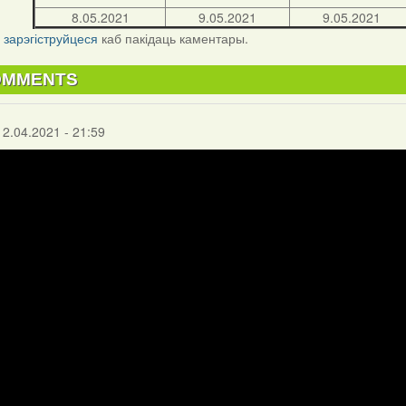
8.05.2021
9.05.2021
9.05.2021
і
зарэгіструйцеся
каб пакідаць каментары.
OMMENTS
12.04.2021 - 21:59