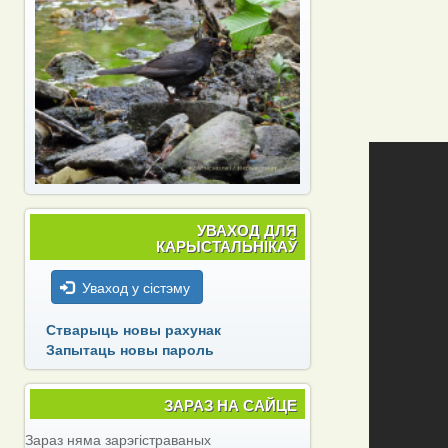
УВАХОД ДЛЯ
КАРЫСТАЛЬНІКАЎ
Уваход у сістэму
Стварыць новы рахунак
Запытаць новы пароль
ЗАРАЗ НА САЙЦЕ
Зараз няма зарэгістраваных