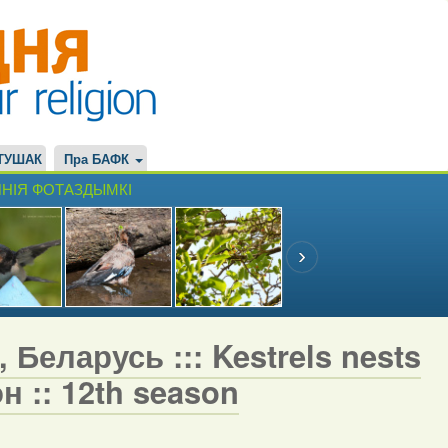
ТУШАК
Пра БАФК
НІЯ ФОТАЗДЫМКІ
 Беларусь ::: Kestrels nests
н :: 12th season