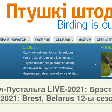
ПРА BIRDWATCH
ГАЛЕРЭЯ
CLUB200
ФОРУМ
СПІСЫ П
CLUB200
АПОШ
Хадулачнік (Himantopus himantopus)
Кулік-гразевік (Limicola falcinellus…
Шчурка-пчалаедка (Merops apiaster)
Чапля-кваква (Nycticorax nycticorax)
Чырвонаваллёвы гагач (Gavia stellata…
-Пустальга LIVE-2021: Брэст,
2021: Brest, Belarus 12-ы сезо