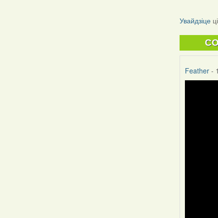
Увайдзіце
ц
C
Feather
- 