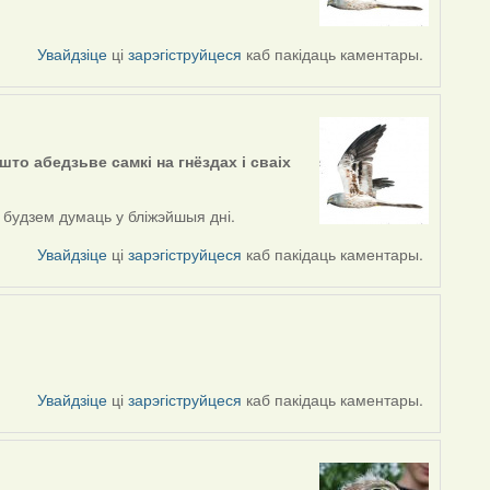
Увайдзіце
ці
зарэгіструйцеся
каб пакідаць каментары.
што абедзьве самкі на гнёздах і сваіх
 будзем думаць у бліжэйшыя дні.
Увайдзіце
ці
зарэгіструйцеся
каб пакідаць каментары.
Увайдзіце
ці
зарэгіструйцеся
каб пакідаць каментары.