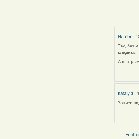
to
by
nataly.
Harrier
- 1
Так, без 
кладках.
А ці атры
nataly.d
- 
Записи ви
Feathe