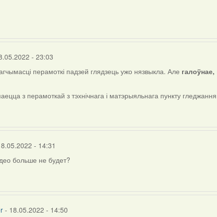
d
8.05.2022 - 23:03
магчымасці перамоткі падзей глядзець ужо нязвыкла. Але
галоўнае, 
маецца з перамоткай з тэхнічнага і матэрыяльнага пункту гледжання
18.05.2022 - 14:31
део больше не будет?
r
- 18.05.2022 - 14:50