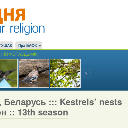
ТУШАК
Пра БАФК
НІЯ ФОТАЗДЫМКІ
Беларусь ::: Kestrels’ nests
н :: 13th season