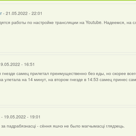
r
- 21.05.2022 - 22:01
ятся работы по настройке трансляции на Youtube. Надеемся, на 
19.05.2022 - 16:51
 гнезде самец прилетал преимущественно без еды, но скорее всег
ка улетала на 14 минут, на втором гнезде в 14:53 самец принес са
- 19.05.2022 - 19:01
 за падрабязнасці - сёння яшчэ не было магчымасці глядзець.