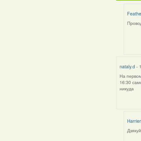
Feathe
Провод
In
reply
to
by
bzzzil
nataly.d
- 
На первом
16:30 сам
никуда
Harrier
Дзякуй
In
reply