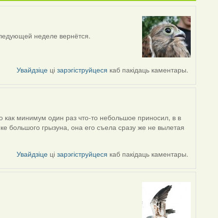
следующей неделе вернётся.
Увайдзіце
ці
зарэгіструйцеся
каб пакідаць каментары.
о как минимум один раз что-то небольшое приносил, в в
мке большого грызуна, она его съела сразу же не вылетая
Увайдзіце
ці
зарэгіструйцеся
каб пакідаць каментары.