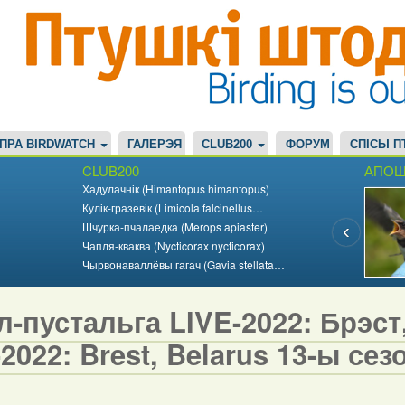
ПРА BIRDWATCH
ГАЛЕРЭЯ
CLUB200
ФОРУМ
СПІСЫ П
CLUB200
АПОШ
Хадулачнік (Himantopus himantopus)
Кулік-гразевік (Limicola falcinellus…
Шчурка-пчалаедка (Merops apiaster)
Чапля-кваква (Nycticorax nycticorax)
Чырвонаваллёвы гагач (Gavia stellata…
-пустальга LIVE-2022: Брэст, 
2022: Brest, Belarus 13-ы сезо