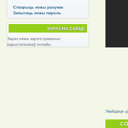
Стварыць новы рахунак
Запытаць новы пароль
ЗАРАЗ НА САЙЦЕ
Зараз няма зарэгістраваных
карыстальнікаў онлайн.
Увайдзіце
ц
C