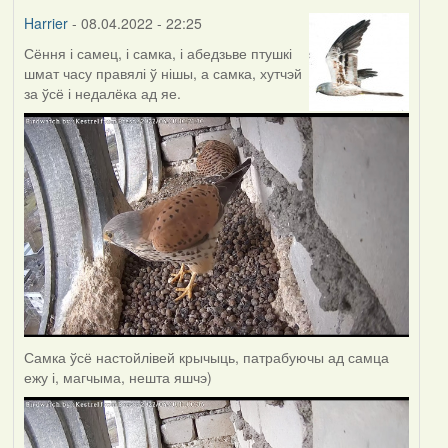
Harrier
- 08.04.2022 - 22:25
Сёння і самец, і самка, і абедзьве птушкі
шмат часу правялі ў нішы, а самка, хутчэй
за ўсё і недалёка ад яе.
Самка ўсё настойлівей крычыць, патрабуючы ад самца
ежу і, магчыма, нешта яшчэ)