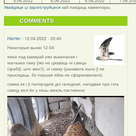
5.06.2022
6.06.2022
6.06.2022
7.06.20
Увайдзіце
ці
зарэгіструйцеся
каб пакідаць каментары.
COMMENTS
Harrier
- 12.04.2022 - 20:40
Некаторыя вынікі 12-04:
ямка пад камерай ужо выкапаная і
магчыма таму ўжо не цікаваць ні самца
(зрабіў, што змог)), ні самку (ранавата яшчэ ў яе
прысядаць, бо першае яйка не сфармавалася).
самка як і ў папярэднія дні галодная, нагадвае пра гэта
самцу калі ён у нішы амаль пастаянна: