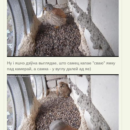
Ну і яшчэ дзіўна выглядае, што самец капае "сваю" ямку
пад камерай, а самка - у вуглу далей ад яе)