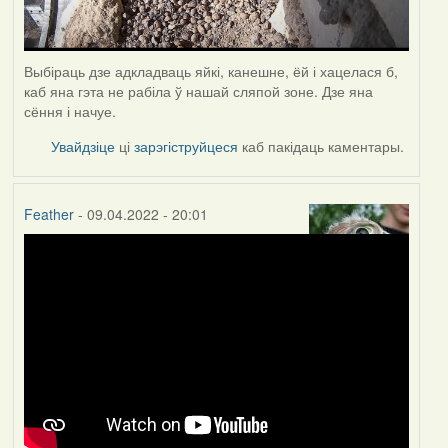
Выбіраць дзе адкладваць яйкі, канешне, ёй і хацелася б,
каб яна гэта не рабіла ў нашай сляпой зоне. Дзе яна
сёння і начуе.
Увайдзіце
ці
зарэгіструйцеся
каб пакідаць каментары.
Feather
- 09.04.2022 - 20:01