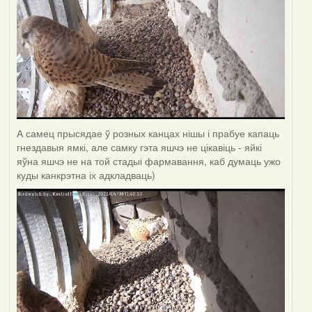
А самец прысядае ў розных канцах нішы і прабуе капаць
гнездавыя ямкі, але самку гэта яшчэ не цікавіць - яйкі
яўна яшчэ не на той стадыі фармавання, каб думаць ужо
куды канкрэтна іх адкладваць)