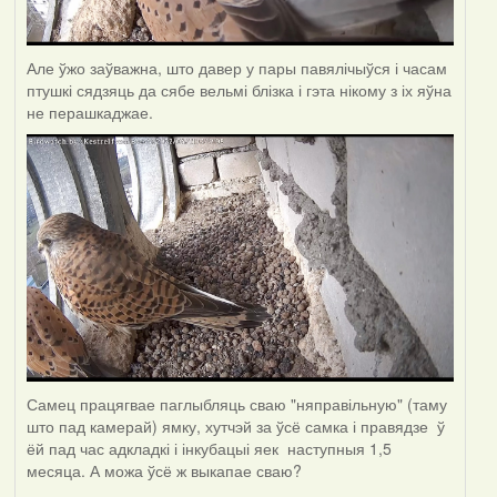
Але ўжо заўважна, што давер у пары павялічыўся і часам
птушкі сядзяць да сябе вельмі блізка і гэта нікому з іх яўна
не перашкаджае.
Самец працягвае паглыбляць сваю "няправільную" (таму
што пад камерай) ямку, хутчэй за ўсё самка і правядзе ў
ёй пад час адкладкі і інкубацыі яек наступныя 1,5
месяца. А можа ўсё ж выкапае сваю?