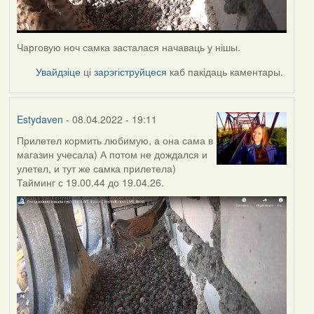
Чарговую ноч самка засталася начаваць у нішы.
Увайдзіце
ці
зарэгіструйцеся
каб пакідаць каментары.
Estydaven
- 08.04.2022 - 19:11
Прилетел кормить любимую, а она сама в
магазин учесала) А потом не дождался и
улетел, и тут же самка прилетела)
Тайминг с 19.00.44 до 19.04.26.