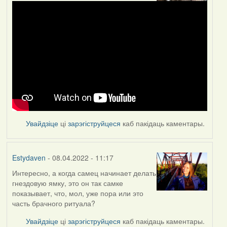
Увайдзіце
ці
зарэгіструйцеся
каб пакідаць каментары.
Estydaven
- 08.04.2022 - 11:17
Интересно, а когда самец начинает делать
гнездовую ямку, это он так самке
показывает, что, мол, уже пора или это
часть брачного ритуала?
Увайдзіце
ці
зарэгіструйцеся
каб пакідаць каментары.