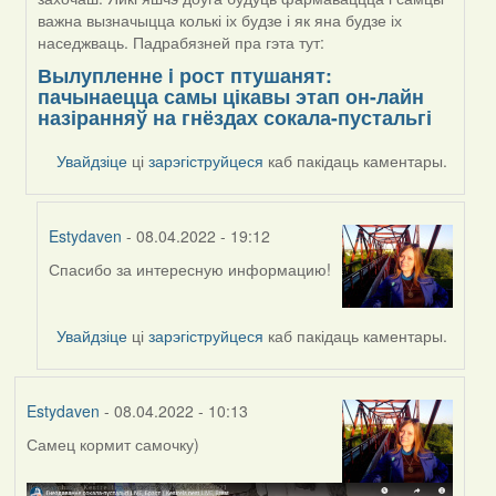
важна вызначыцца колькі іх будзе і як яна будзе іх
наседжваць. Падрабязней пра гэта тут:
Вылупленне i рост птушанят:
пачынаецца самы цікавы этап он-лайн
назіранняў на гнёздах сокала-пустальгі
Увайдзіце
ці
зарэгіструйцеся
каб пакідаць каментары.
Estydaven
- 08.04.2022 - 19:12
Спасибо за интересную информацию!
In
reply
to
Увайдзіце
ці
зарэгіструйцеся
каб пакідаць каментары.
by
Harrier
Estydaven
- 08.04.2022 - 10:13
Самец кормит самочку)