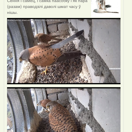
Сёння і самец, і самка паасобку і як пара
(разам) праводзілі даволі шмат часу ў
нішы.