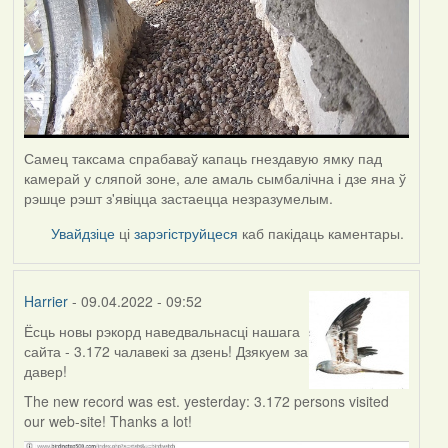
Самец таксама спрабаваў капаць гнездавую ямку пад
камерай у сляпой зоне, але амаль сымбалічна і дзе яна ў
рэшце рэшт з'явіцца застаецца незразумелым.
Увайдзіце
ці
зарэгіструйцеся
каб пакідаць каментары.
Harrier
- 09.04.2022 - 09:52
Ёсць новы рэкорд наведвальнасці нашага
сайта - 3.172 чалавекі за дзень! Дзякуем за
давер!
The new record was est. yesterday: 3.172 persons visited
our web-site! Thanks a lot!