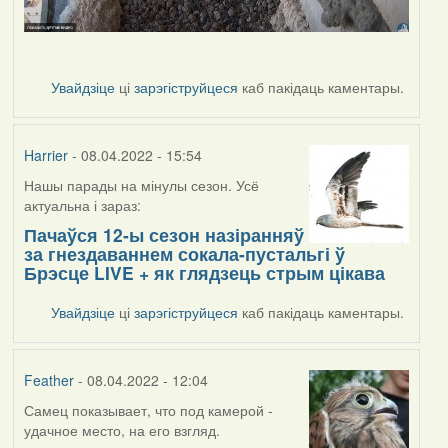
Увайдзіце
ці
зарэгіструйцеся
каб пакідаць каментары.
Harrier
- 08.04.2022 - 15:54
Нашы парады на мінулы сезон. Усё
актуальна і зараз:
Пачаўся 12-ы сезон назіранняў
за гнездаваннем сокала-пустальгі ў
Брэсце LIVE + як глядзець стрым цікава
Увайдзіце
ці
зарэгіструйцеся
каб пакідаць каментары.
Feather
- 08.04.2022 - 12:04
Самец показывает, что под камерой -
удачное место, на его взгляд.