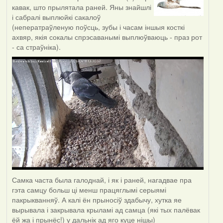
кавак, што прылятала раней. Яны знайшлі
і сабралі выплюйкі сакалоў
(неператраўленую поўсць, зубы і часам іншыя косткі
ахвяр, якія сокалы спрэсаванымі выплюўваюць - праз рот
- са страўніка).
Самка часта была галоднай, і як і раней, нагадвае пра
гэта самцу больш ці менш працяглымі серыямі
пакрыкванняў. А калі ён прыносіў здабычу, хутка яе
вырывала і закрывала крыламі ад самца (які тых палёвак
ёй жа і прынёс!) у дальнік ад яго куце нішы)