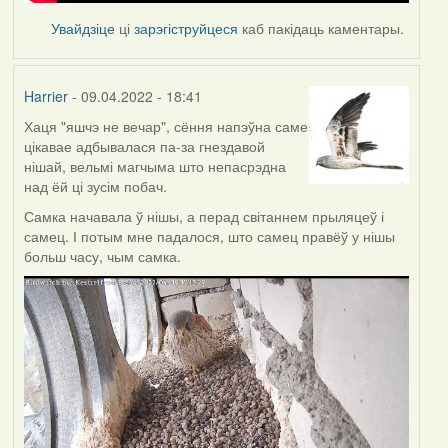
Увайдзіце
ці
зарэгіструйцеся
каб пакідаць каментары.
Harrier
- 09.04.2022 - 18:41
Хаця "яшчэ не вечар", сёння напэўна саме
цікавае адбывалася па-за гнездавой
нішай, вельмі магчыма што непасрэдна
над ёй ці зусім побач.
Самка начавала ў нішы, а перад світаннем прыляцеў і
самец. І потым мне падалося, што самец правёў у нішы
больш часу, чым самка.