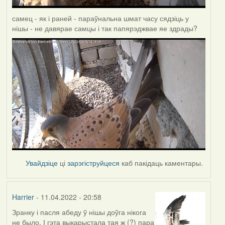
самец - як і раней - параўнальна шмат часу сядзіць у
нішы - не давярае самцы і так папярэджвае яе здрады?
Увайдзіце
ці
зарэгіструйцеся
каб пакідаць каментары.
Harrier
- 11.04.2022 - 20:58
Зранку і пасля абеду ў нішы доўга нікога
не было. І гэта выкарыстала тая ж (?) пара