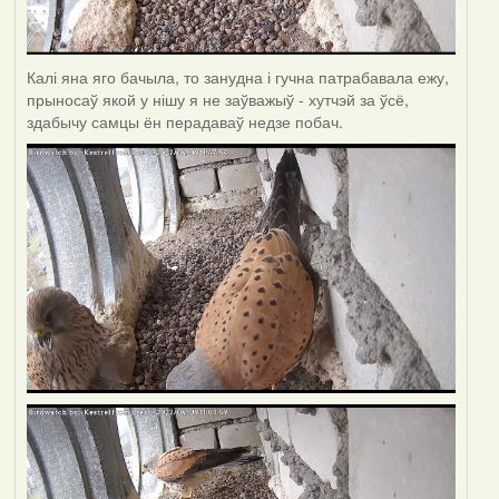
Калі яна яго бачыла, то занудна і гучна патрабавала ежу,
прыносаў якой у нішу я не заўважыў - хутчэй за ўсё,
здабычу самцы ён перадаваў недзе побач.