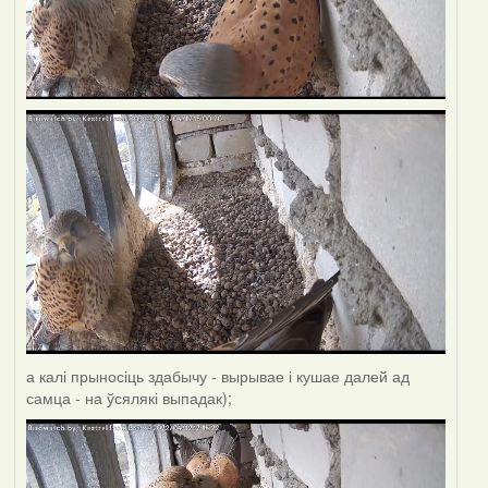
а калі прыносіць здабычу - вырывае і кушае далей ад
самца - на ўсялякі выпадак);