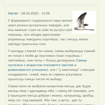
Harrier
- 08.04.2022 - 14:59
У фармаванні і падтрыманні пары вельмі
In
шмат розных рытуальных паводзін, але
reply
яны важныя і самі па сабе як рытуал (каб
to
паказаць, што абодва аднолькава
by
разумеюць паводзіны партнёра), так і нясуць амаль
Estydaven
заўсёды практычны сэнс.
У выпадку з ямкай тое самае: самец выбіраецца самкай
не толькі з любві да прыгожага (чым старэйшы і
святлейшы, тым лепш = больш дасведчаны
Самцы
пустельги с возрастом cтановятся светлее и
размножаются успешнее
), але і "у камплекце" з месцам
гнездавання, і ежай, якую ён павінен рэгулярна
прыносіць самцы пасля яе выбару.
Самка яшчэ не выбрала канкрэтнае месца, дзе будзе
капаць ямку і адкладваць яйкі, і самец ёй паказвае, што
ў прынцыпе месца добрае і можна, напрыклад, зрабіць
ямку тут, пад камерай. Або там, у вуглу - дзе ты
захочаш. Яйкі яшчэ доўга будуць фармаваццца і самцы