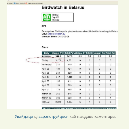
Увайдзіце
ці
зарэгіструйцеся
каб пакідаць каментары.