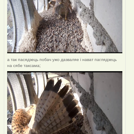
а так пасядзець побач ужо дазваляе і нават паглядзець
на сябе таксама;