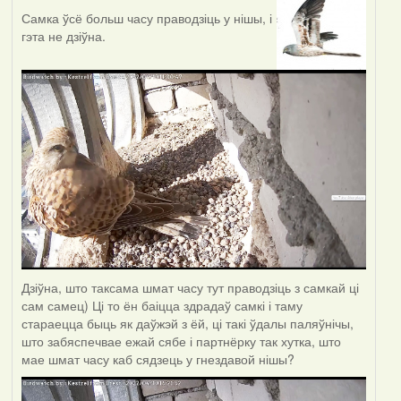
Самка ўсё больш часу праводзіць у нішы, і
гэта не дзіўна.
Дзіўна, што таксама шмат часу тут праводзіць з самкай ці
сам самец) Ці то ён баіцца здрадаў самкі і таму
стараецца быць як даўжэй з ёй, ці такі ўдалы паляўнічы,
што забяспечвае ежай сябе і партнёрку так хутка, што
мае шмат часу каб сядзець у гнездавой нішы?