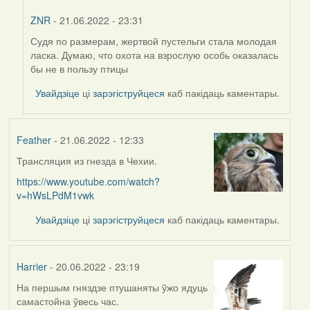
ZNR
- 21.06.2022 - 23:31
Судя по размерам, жертвой пустельги стала молодая
In
ласка. Думаю, что охота на взрослую особь оказалась
reply
бы не в пользу птицы
to
by
Увайдзіце
ці
зарэгіструйцеся
каб пакідаць каментары.
Harrier
Feather
- 21.06.2022 - 12:33
Трансляция из гнезда в Чехии.
https://www.youtube.com/watch?
v=hWsLPdM1vwk
Увайдзіце
ці
зарэгіструйцеся
каб пакідаць каментары.
Harrier
- 20.06.2022 - 23:19
На першым гняздзе птушаняты ўжо ядуць
самастойна ўвесь час.