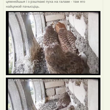
цямнейшыя і з рэшткамі пуха на галаве - там яго
найцяжэй пачысціць.