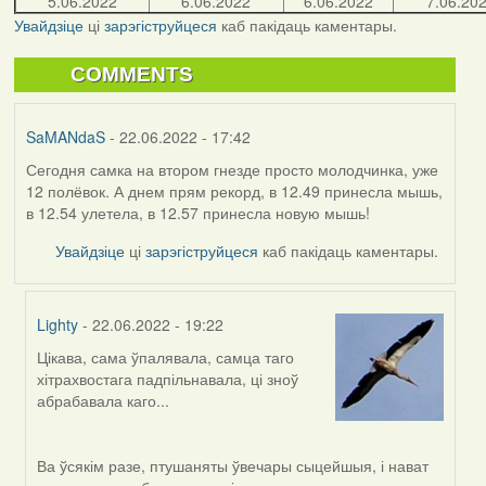
5.06.2022
6.06.2022
6.06.2022
7.06.20
Увайдзіце
ці
зарэгіструйцеся
каб пакідаць каментары.
COMMENTS
SaMANdaS
- 22.06.2022 - 17:42
Сегодня самка на втором гнезде просто молодчинка, уже
12 полёвок. А днем прям рекорд, в 12.49 принесла мышь,
в 12.54 улетела, в 12.57 принесла новую мышь!
Увайдзіце
ці
зарэгіструйцеся
каб пакідаць каментары.
Lighty
- 22.06.2022 - 19:22
Цікава, сама ўпалявала, самца таго
In
хітрахвостага падпільнавала, ці зноў
reply
абрабавала каго...
to
by
SaMANdaS
Ва ўсякім разе, птушаняты ўвечары сыцейшыя, і нават