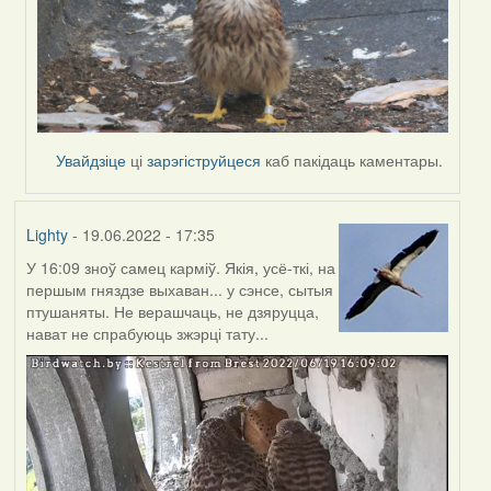
Увайдзіце
ці
зарэгіструйцеся
каб пакідаць каментары.
Lighty
- 19.06.2022 - 17:35
У 16:09 зноў самец карміў. Якія, усё-ткі, на
першым гняздзе выхаван... у сэнсе, сытыя
птушаняты. Не верашчаць, не дзяруцца,
нават не спрабуюць зжэрці тату...