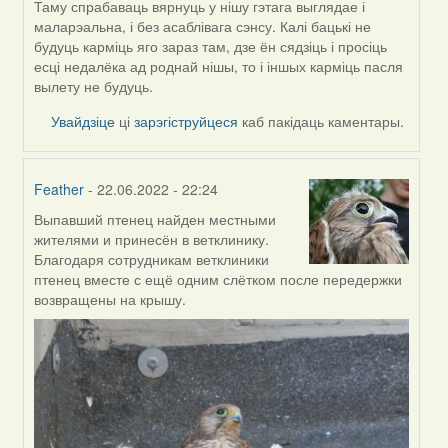
by
Таму спрабаваць вярнуць у нішу гэтага выглядае і
ZNR
маларэальна, і без асаблівага сэнсу. Калі бацькі не
будуць карміць яго зараз там, дзе ён сядзіць і просіць
есці недалёка ад роднай нішы, то і іншых карміць пасля
вылету не будуць.
Увайдзіце
ці
зарэгіструйцеся
каб пакідаць каментары.
Feather
- 22.06.2022 - 22:24
Выпавший птенец найден местными
In
жителями и принесён в ветклинику.
reply
Благодаря сотрудникам ветклиники
to
птенец вместе с ещё одним слётком после передержки
by
возвращены на крышу.
ZNR