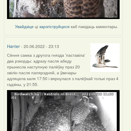
Увайдзіце
ці
зарэгіструйцеся
каб пакідаць каментары.
Harrier
- 20.06.2022 - 23:13
Сёння самка з другога гнязда 'паставіла'
два рэкорды: адразу пасля абеду
прынесла наступную палёўку праз 20
хвілін пасля папярэдняй, а ўвечары
адляцела каля 17:50 і вярнулася з палёўкай толькі праз 4
гадзіны, у 21:55.