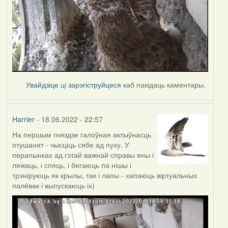
Увайдзіце
ці
зарэгіструйцеся
каб пакідаць каментары.
Harrier
- 18.06.2022 - 22:57
На першым гняздзе галоўная актыўнасць
птушанят - чысціць сябе ад пуху. У
перапынках ад гэтай важнай справы яны і
ляжаць, і спяць, і бегаюць па нішы і
трэніруюць як крылы, так і лапы - хапаюць віртуальных
палёвак і выпускаюць іх)