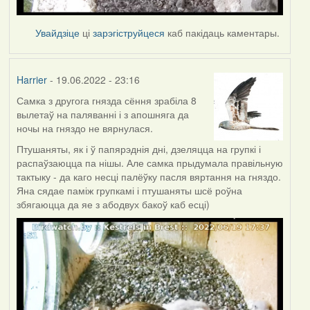
Увайдзіце
ці
зарэгіструйцеся
каб пакідаць каментары.
Harrier
- 19.06.2022 - 23:16
Самка з другога гнязда сёння зрабіла 8
вылетаў на паляванні і з апошняга да
ночы на гняздо не вярнулася.
Птушаняты, як і ў папярэднія дні, дзеляцца на групкі і
распаўзаюцца па нішы. Але самка прыдумала правільную
тактыку - да каго несці палёўку пасля вяртання на гняздо.
Яна сядае паміж групкамі і птушаняты шсё роўна
збягаюцца да яе з абодвух бакоў каб есці)