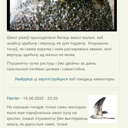
Шмат разоў прыходзілася бегаць вакол малых, каб
знайсці здабычу і вярнуць яе для падзелу. Упершыню
пачуў, як самка коратка і неяк расчаравана квакае, калі
вярнуць здабычу ад малых не можа.
Птушаняты хутка растуць і ўжо двойчы за дзень
праглыналі палёвак цалкам і самастойна.
Увайдзіце
ці
зарэгіструйцеся
каб пакідаць каментары.
Harrier
- 19.06.2022 - 23:20
На першым гняздзе толькі самы малодшы
яшчэ мае параўнальна шмат пуху на
крылах, іншыя птушаняты ўжо выглядаюць
амаль як дарослыя самкі, толькі