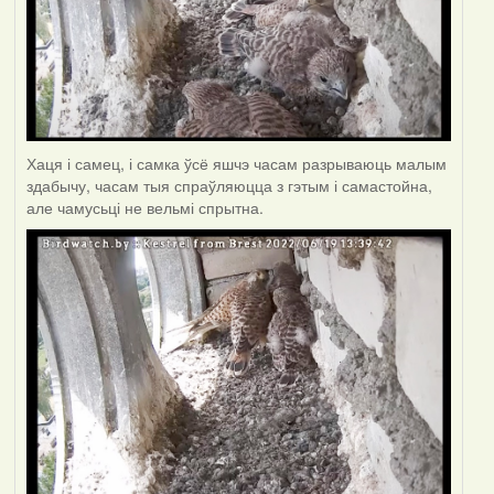
Хаця і самец, і самка ўсё яшчэ часам разрываюць малым
здабычу, часам тыя спраўляюцца з гэтым і самастойна,
але чамусьці не вельмі спрытна.