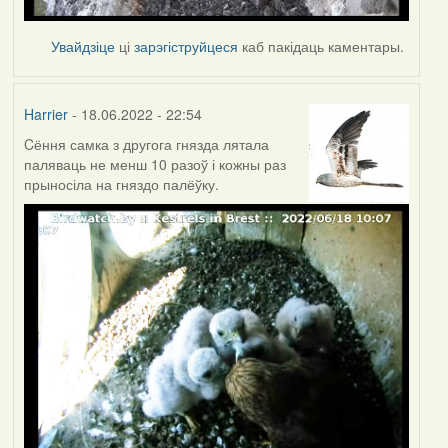
Увайдзіце
ці
зарэгіструйцеся
каб пакідаць каментары.
Harrier
- 18.06.2022 - 22:54
Cёння самка з другога гнязда лятала
паляваць не менш 10 разоў і кожны раз
прыносіла на гняздо палёўку.