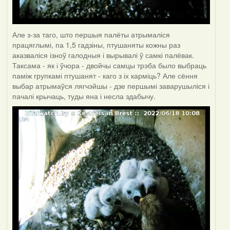
Але з-за таго, што першыя палёты атрымаліся
працяглымі, па 1,5 гадзіны, птушаняты кожны раз
аказваліся ізноў галодныя і вырывалі ў самкі палёвак.
Таксама - як і ўчора - двойчы самцы трэба было выбраць
паміж групкамі птушанят - каго з іх карміць? Але сёння
выбар атрымаўся лягчэйшы - дзе першымі заварушыліся і
пачалі крычаць, туды яна і несла здабычу.