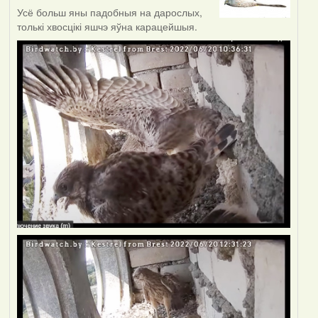
Усё больш яны падобныя на дарослых,
толькі хвосцікі яшчэ яўна карацейшыя.