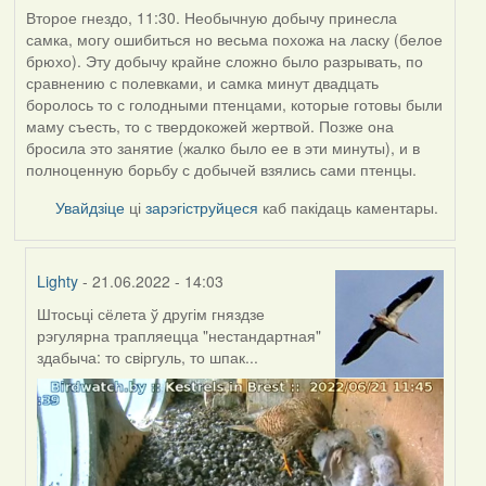
Второе гнездо, 11:30. Необычную добычу принесла
самка, могу ошибиться но весьма похожа на ласку (белое
брюхо). Эту добычу крайне сложно было разрывать, по
сравнению с полевками, и самка минут двадцать
боролось то с голодными птенцами, которые готовы были
маму съесть, то с твердокожей жертвой. Позже она
бросила это занятие (жалко было ее в эти минуты), и в
полноценную борьбу с добычей взялись сами птенцы.
Увайдзіце
ці
зарэгіструйцеся
каб пакідаць каментары.
Lighty
- 21.06.2022 - 14:03
Штосьці сёлета ў другім гняздзе
In
рэгулярна трапляецца "нестандартная"
reply
здабыча: то свіргуль, то шпак...
to
by
ZNR