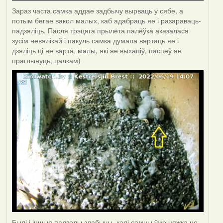
Зараз часта самка аддае задбычу вырваць у сябе, а
потым бегае вакол малых, каб адабраць яе і разараваць-
падзяліць. Пасля трэцяга прылёта палёўка аказалася
зусім невялікай і пакуль самка думала вяртаць яе і
дзяліць ці не варта, малы, які яе выхапіў, паспеў яе
праглынуць, цалкам)
Былі і іншыя падзелы здабычы, калі самцы ўжо цяжка не