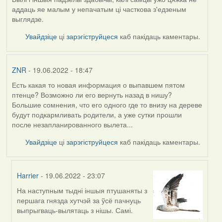
аддаць яе малым у непачатым ці часткова з'едзеным
выглядзе.
Увайдзіце
ці
зарэгіструйцеся
каб пакідаць каментары.
ZNR
- 19.06.2022 - 18:47
Есть какая то новая информация о выпавшем пятом
птенце? Возможно ли его вернуть назад в нишу?
Большие сомнения, что его одного где то внизу на дереве
будут подкармливать родители, а уже сутки прошли
после незапланированного вылета...
Увайдзіце
ці
зарэгіструйцеся
каб пакідаць каментары.
Harrier
- 19.06.2022 - 23:07
На наступным тыдні іншыя птушаняты з
In
першага гнязда хутчэй за ўсё пачнуць
reply
выпрыгваць-вылятаць з нішы. Самі.
to