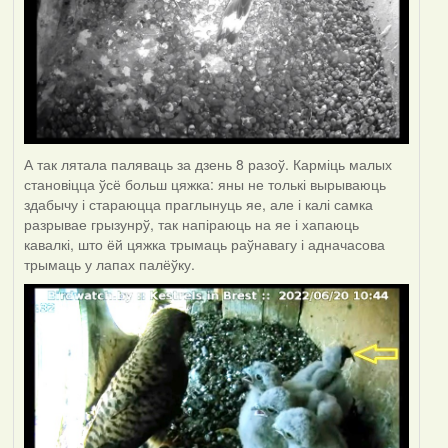
А так лятала паляваць за дзень 8 разоў. Карміць малых
становіцца ўсё больш цяжка: яны не толькі вырываюць
здабычу і стараюцца праглынуць яе, але і калі самка
разрывае грызунрў, так напіраюць на яе і хапаюць
кавалкі, што ёй цяжка трымаць раўнавагу і адначасова
трымаць у лапах палёўку.