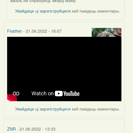
амаль не спрабуюць зжэрці маму
Увайдзіце
ці
зарэгіструйцеся
каб пакідаць каментары.
Feather
- 21.06.2022 - 16:07
Увайдзіце
ці
зарэгіструйцеся
каб пакідаць каментары.
ZNR
- 21.06.2022 - 13:33