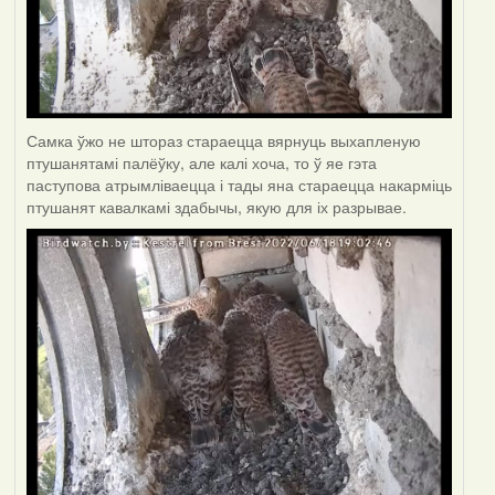
Самка ўжо не штораз стараецца вярнуць выхапленую
птушанятамі палёўку, але калі хоча, то ў яе гэта
паступова атрымліваецца і тады яна стараецца накарміць
птушанят кавалкамі здабычы, якую для іх разрывае.