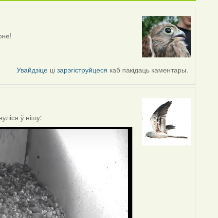
оне!
Увайдзіце
ці
зарэгіструйцеся
каб пакідаць каментары.
уліся ў нішу: