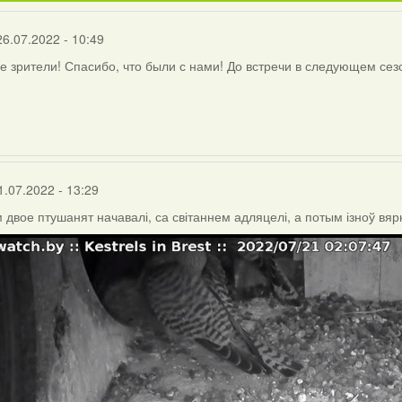
26.07.2022 - 10:49
 зрители! Спасибо, что были с нами! До встречи в следующем сез
1.07.2022 - 13:29
м двое птушанят начавалі, са світаннем адляцелі, а потым ізноў вярн