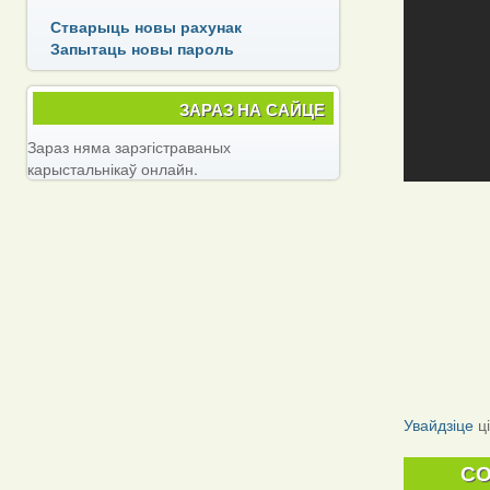
Стварыць новы рахунак
Запытаць новы пароль
ЗАРАЗ НА САЙЦЕ
Зараз няма зарэгістраваных
карыстальнікаў онлайн.
Увайдзіце
ц
C