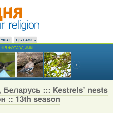
ТУШАК
Пра БАФК
НІЯ ФОТАЗДЫМКІ
Беларусь ::: Kestrels’ nests
н :: 13th season