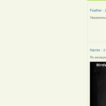
Feather
- 
Уважаемые
Harrier
- 2
Як мініму