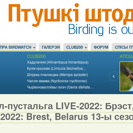
ПРА BIRDWATCH
ГАЛЕРЭЯ
CLUB200
ФОРУМ
СПІСЫ П
CLUB200
АПОШ
Хадулачнік (Himantopus himantopus)
Кулік-гразевік (Limicola falcinellus…
Шчурка-пчалаедка (Merops apiaster)
Чапля-кваква (Nycticorax nycticorax)
Чырвонаваллёвы гагач (Gavia stellata…
-пустальга LIVE-2022: Брэст, 
2022: Brest, Belarus 13-ы сезо