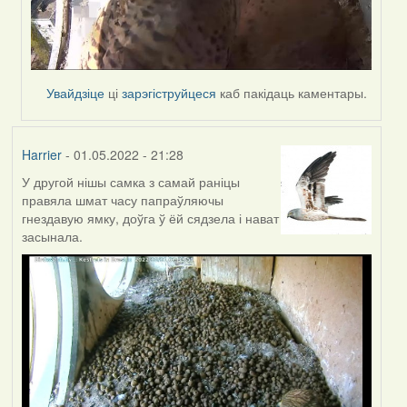
Увайдзіце
ці
зарэгіструйцеся
каб пакідаць каментары.
Harrier
- 01.05.2022 - 21:28
У другой нішы самка з самай раніцы
правяла шмат часу папраўляючы
гнездавую ямку, доўга ў ёй сядзела і нават
засынала.