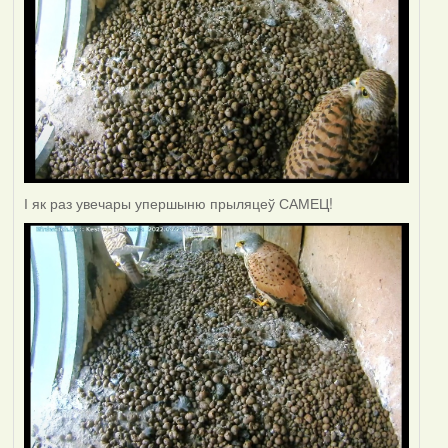
І як раз увечары упершыню прыляцеў САМЕЦ!