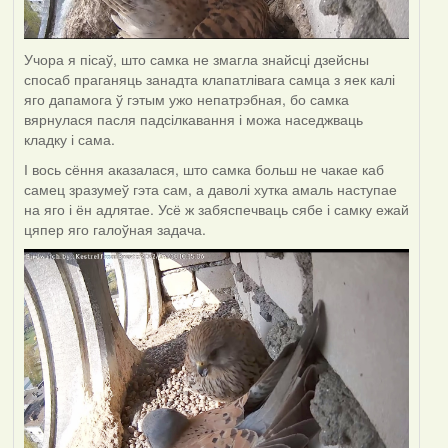
Учора я пісаў, што самка не змагла знайсці дзейсны
спосаб праганяць занадта клапатлівага самца з яек калі
яго дапамога ў гэтым ужо непатрэбная, бо самка
вярнулася пасля падсілкавання і можа наседжваць
кладку і сама.
І вось сёння аказалася, што самка больш не чакае каб
самец зразумеў гэта сам, а даволі хутка амаль наступае
на яго і ён адлятае. Усё ж забяспечваць сябе і самку ежай
цяпер яго галоўная задача.