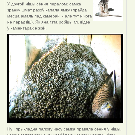
У другой нішы сёння пералом: самка
зранку шмат разоў капала ямку (праўда
месца амаль пад камерай - але тут нічога
не парадзіш). Як яна гэта робіць, гл. відэа
ў каментарах ніжэй.
Ну і прыкладна палову часу самка правяла сёння ў нішы,
часам залятаючы з крыкамі і падымаючы хвост у нішы -