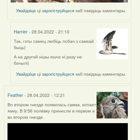
Увайдзіце
ці
зарэгіструйцеся
каб пакідаць каментары.
Harrier
- 28.04.2022 - 21:10
Так, гэты самец любіць побач з самкай
In
быць)
reply
to
А на другой нішы яшчэ ні разу не
by
бачылі)
Lighty
Увайдзіце
ці
зарэгіструйцеся
каб пакідаць каментары.
Feather
- 28.04.2022 - 12:21
Во втором гнезде появилась самка, копает
ямку. В 9:56 полёвку принесли в первом и
во втором гнезде.