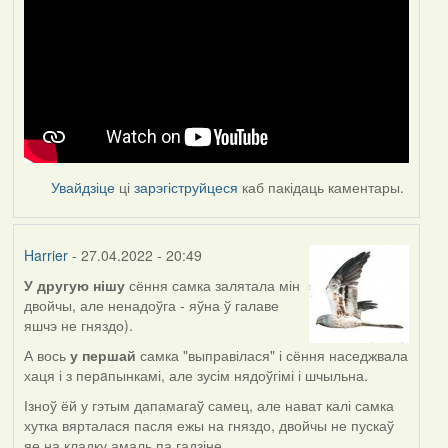
Увайдзіце
ці
зарэгіструйцеся
каб пакідаць каментары.
Harrier
- 27.04.2022 - 20:49
У другую нішу
сёння самка залятала мін
двойчы, але ненадоўга - яўна ў галаве
яшчэ не гняздо).
А вось
у першай
самка "выправілася" і сёння наседжвала
хаця і з перaпынкамі, але зусім нядоўгімі і шчыльна.
Ізноў ёй у гэтым дапамагаў самец, але нават калі самка
хутка вярталася пасля ежы на гняздо, двойчы не пускаў
яе на кладку амаль па гадзіне.