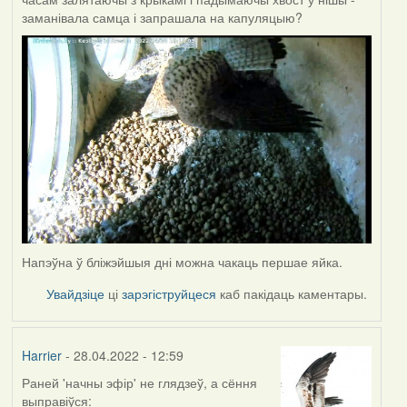
заманівала самца і запрашала на капуляцыю?
Напэўна ў бліжэйшыя дні можна чакаць першае яйка.
Увайдзіце
ці
зарэгіструйцеся
каб пакідаць каментары.
Harrier
- 28.04.2022 - 12:59
Раней 'начны эфір' не глядзеў, а сёння
выправіўся: