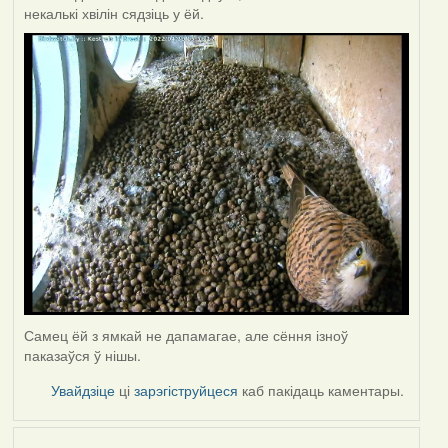
некалькі хвілін сядзіць у ёй.
Самец ёй з ямкай не дапамагае, але сёння ізноў
паказаўся ў нішы.
Увайдзіце
ці
зарэгіструйцеся
каб пакідаць каментары.