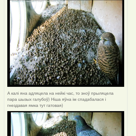
А калі яна адляцела на нейкі час, то зноў прыляцела
пара шызых галубоў) Ніша яўна ім спадабалася і
гнездавая ямка тут гатовая)