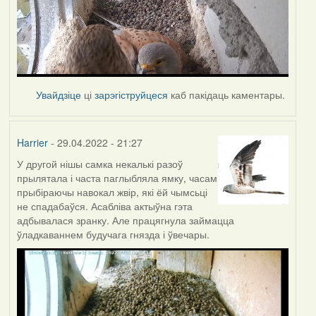
Увайдзіце
ці
зарэгіструйцеся
каб пакідаць каментары.
Harrier
- 29.04.2022 - 21:27
У другой нішы самка некалькі разоў
прылятала і часта паглыбляла ямку, часам
прыбіраючы навокал жвір, які ёй чымсьці
не спадабаўся. Асабліва актыўна гэта
адбывалася зранку. Але працягнула займацца
ўладкаваннем будучага гнязда і ўвечары.