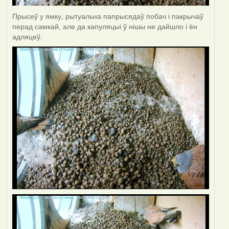
Прысеў у ямку, рытуальна папрысядаў побач і пакрычаў
перад самкай, але да капуляцыі ў нішы не дайшло і ён
адляцеў.