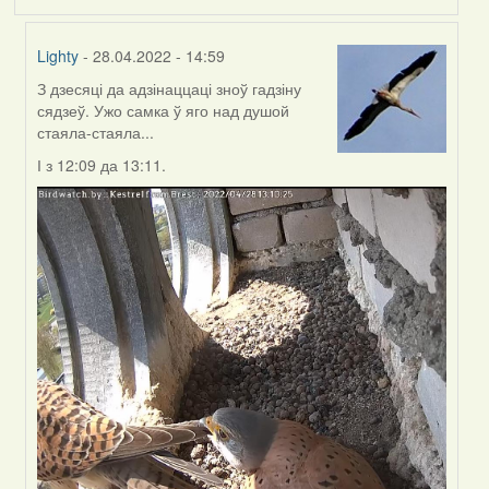
Lighty
- 28.04.2022 - 14:59
З дзесяці да адзінаццаці зноў гадзіну
In
сядзеў. Ужо самка ў яго над душой
reply
стаяла-стаяла...
to
by
І з 12:09 да 13:11.
Harrier