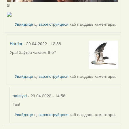
5!
Увайдзіце
ці
зарэгіструйцеся
каб пакідаць каментары.
Harrier
- 29.04.2022 - 12:38
Ура! Заўтра чакаем 6-е?
In
reply
to
by
Увайдзіце
ці
зарэгіструйцеся
каб пакідаць каментары.
nataly.d
nataly.d
- 29.04.2022 - 14:58
Так!
In
reply
Увайдзіце
ці
зарэгіструйцеся
каб пакідаць каментары.
to
by