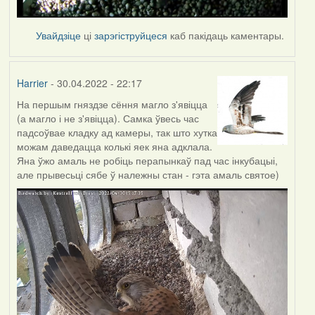
Увайдзіце
ці
зарэгіструйцеся
каб пакідаць каментары.
Harrier
- 30.04.2022 - 22:17
На першым гняздзе сёння магло з'явіцца
(а магло і не з'явіцца). Самка ўвесь час
падсоўвае кладку ад камеры, так што хутка
можам даведацца колькі яек яна адклала.
Яна ўжо амаль не робіць перапынкаў пад час інкубацыі,
але прывесьці сябе ў належны стан - гэта амаль святое)