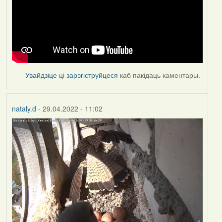
Увайдзіце
ці
зарэгіструйцеся
каб пакідаць каментары.
nataly.d
- 29.04.2022 - 11:02