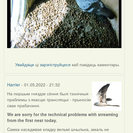
Увайдзіце
ці
зарэгіструйцеся
каб пакідаць каментары.
Harrier
- 01.05.2022 - 21:32
На першым гняздзе сёння былі тэхнічныя
праблемы з якасцю трансляцыі - прыносім
свае прабачэнні.
We are sorry for the technical problems with streaming
from the first nest today.
Cамка наседжвае кладку вельмі шчыльна, амаль не