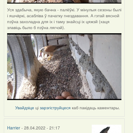
Уся здабыча, якую бачна - палёўкі. У мінулыя сезоны былі
і яшчaркі, асабліва ў пачатку гнездавання. А гэтай вясной
пэўна захоладна для іх і таму знайсці іх цяжэй (хаця
злавіць было б пэўна лягчэй).
Увайдзіце
ці
зарэгіструйцеся
каб пакідаць каментары.
Harrier
- 28.04.2022 - 21:17