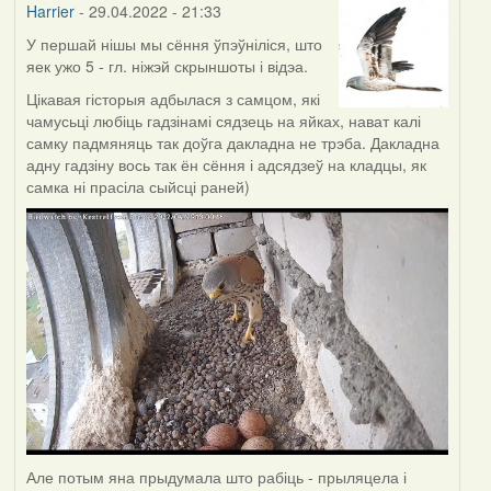
Harrier
- 29.04.2022 - 21:33
У першай нішы мы сёння ўпэўніліся, што
яек ужо 5 - гл. ніжэй скрыншоты і відэа.
Цікавая гісторыя адбылася з самцом, які
чамусьці любіць гадзінамі сядзець на яйках, нават калі
самку падмяняць так доўга дакладна не трэба. Дакладна
адну гадзіну вось так ён сёння і адсядзеў на кладцы, як
самка ні прасіла сыйсці раней)
Але потым яна прыдумала што рабіць - прыляцела і