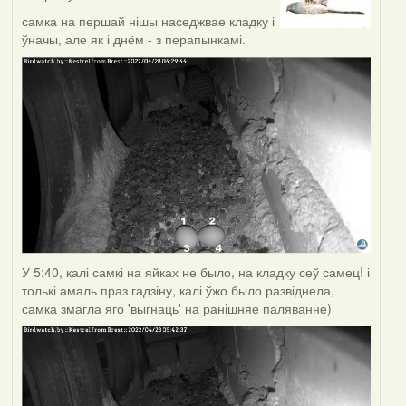
самка на першай нішы наседжвае кладку і
ўначы, але як і днём - з перапынкамі.
У 5:40, калі самкі на яйках не было, на кладку сеў самец! і
толькі амаль праз гадзіну, калі ўжо было развіднела,
самка змагла яго 'выгнаць' на ранішняе паляванне)