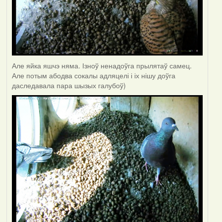
Але яйка яшчэ няма. Ізноў ненадоўга прылятаў самец.
Але потым абодва сокалы адляцелі і іх нішу доўга
даследавала пара шызых галубоў)