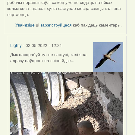
робячы перапынкаў. І самец ужо не сядзіць на яйках
колькі хоча - даволі хутка саступае месца самцы калі яна
вяртаецца.
Увайдзіце
ці
зарэгіструйцеся
каб пакідаць каментары.
Lighty
- 02.05.2022 - 12:31
Дык паспрабуй тут не саступі, калі яна
In
адразу наўпрост па спіне йдзе...
reply
to
by
Harrier