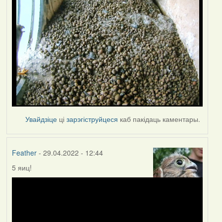
Увайдзіце
ці
зарэгіструйцеся
каб пакідаць каментары.
Feather
- 29.04.2022 - 12:44
5 яиц!