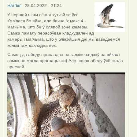
Harrier
Harrier
- 28.04.2022 - 21:24
У першай нішы сёння хутчэй за ўсё
з'явілася 5е яйка, але бачна іх макс 4 -
магчыма, што 5е ў сляпой зоне камеры.
Самка памалу перасоўвае кладкудалей ад
камеры і магчыма, што ў бліжэйшыя дні мы даведаемся
колькі там дакладна яек.
Самец да абеду прыкладна па гадзіне сядзеў на яйках і
самка не магла прагнаць яго) Але пасля абеду ўсё стала
прасцей.