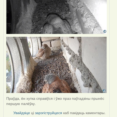
Праўда, ён хутка справіўся і ўжо праз паўгадзіны прынёс
першую палёўку.
Увайдзіце
ці
зарэгіструйцеся
каб пакідаць каментары.