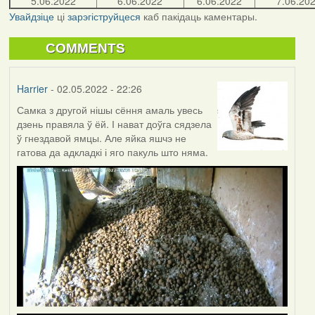
5.06.2022
6.06.2022
6.06.2022
7.06.20
Увайдзіце
ці
зарэгіструйцеся
каб пакідаць каментары.
COMMENTS
Harrier
- 02.05.2022 - 22:26
Самка з другой нішы сёння амаль увесь
дзень правяла ў ёй. І нават доўга сядзела
ў гнездавой ямцы. Але яйка яшчэ не
гатова да адкладкі і яго пакуль што няма.