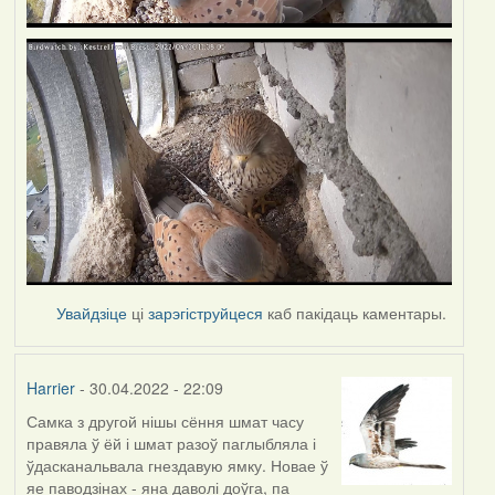
Увайдзіце
ці
зарэгіструйцеся
каб пакідаць каментары.
Harrier
- 30.04.2022 - 22:09
Самка з другой нішы сёння шмат часу
правяла ў ёй і шмат разоў паглыбляла і
ўдасканальвала гнездавую ямку. Новае ў
яе паводзінах - яна даволі доўга, па