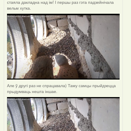
стаяла дакладна над ім! І першы раз гэта падзейнічала
вельм хутка.
Але ў другі раз не спрацавала) Таму самцы прыйдзецца
прыдумваць нешта іншае.