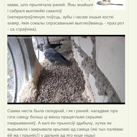
кавак, што прылятала раней. Яны знайшлі
і сабралі выплюйкі сакалоў
(неператраўленую поўсць, зубы і часам іншыя косткі
ахвяр, якія сокалы спрэсаванымі выплюўваюць - праз рот
- са страўніка).
Самка часта была галоднай, і як і раней, нагадвае пра
гэта самцу больш ці менш працяглымі серыямі
пакрыкванняў. А калі ён прыносіў здабычу, хутка яе
вырывала і закрывала крыламі ад самца (які тых палёвак
ёй жа і прынёс!) у дальнік ад яго куце нішы)