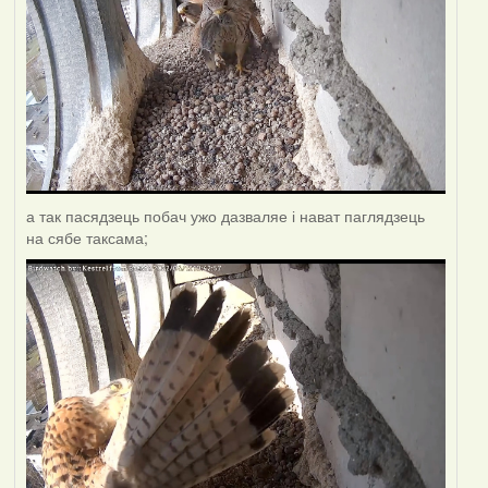
а так пасядзець побач ужо дазваляе і нават паглядзець
на сябе таксама;