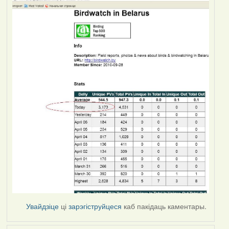
Увайдзіце
ці
зарэгіструйцеся
каб пакідаць каментары.