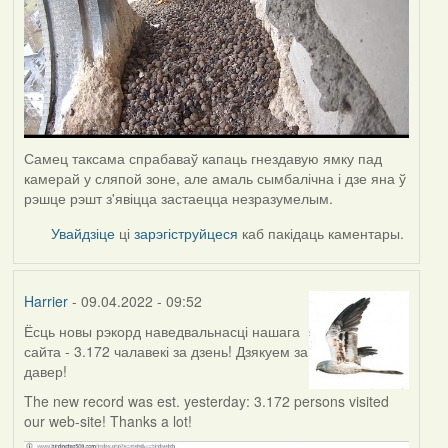
Самец таксама спрабаваў капаць гнездавую ямку пад
камерай у сляпой зоне, але амаль сымбалічна і дзе яна ў
рэшце рэшт з'явіцца застаецца незразумелым.
Увайдзіце
ці
зарэгіструйцеся
каб пакідаць каментары.
Harrier
- 09.04.2022 - 09:52
Ёсць новы рэкорд наведвальнасці нашага
сайта - 3.172 чалавекі за дзень! Дзякуем за
давер!
The new record was est. yesterday: 3.172 persons visited
our web-site! Thanks a lot!