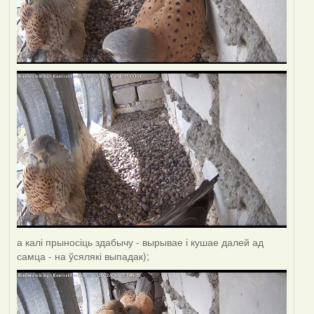
а калі прыносіць здабычу - вырывае і кушае далей ад
самца - на ўсялякі выпадак);