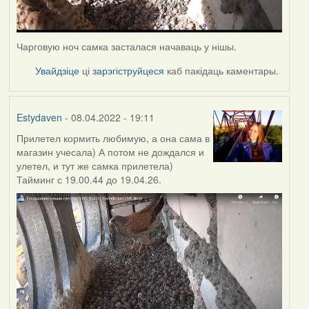
Чарговую ноч самка засталася начаваць у нішы.
Увайдзіце
ці
зарэгіструйцеся
каб пакідаць каментары.
Estydaven
- 08.04.2022 - 19:11
Прилетел кормить любимую, а она сама в
магазин учесала) А потом не дождался и
улетел, и тут же самка прилетела)
Тайминг с 19.00.44 до 19.04.26.