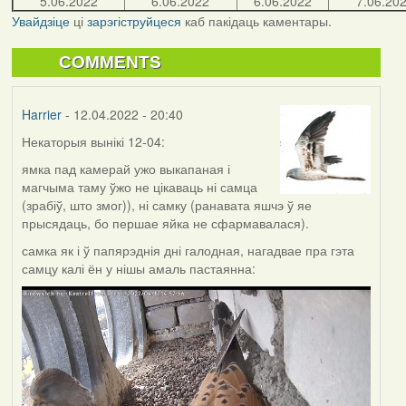
5.06.2022
6.06.2022
6.06.2022
7.06.20
Увайдзіце
ці
зарэгіструйцеся
каб пакідаць каментары.
COMMENTS
Harrier
- 12.04.2022 - 20:40
Некаторыя вынікі 12-04:
ямка пад камерай ужо выкапаная і
магчыма таму ўжо не цікаваць ні самца
(зрабіў, што змог)), ні самку (ранавата яшчэ ў яе
прысядаць, бо першае яйка не сфармавалася).
самка як і ў папярэднія дні галодная, нагадвае пра гэта
самцу калі ён у нішы амаль пастаянна: