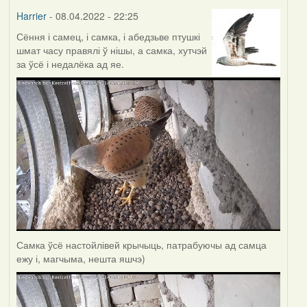
Harrier
- 08.04.2022 - 22:25
Сёння і самец, і самка, і абедзьве птушкі
шмат часу правялі ў нішы, а самка, хутчэй
за ўсё і недалёка ад яе.
Самка ўсё настойлівей крычыць, патрабуючы ад самца
ежу і, магчыма, нешта яшчэ)