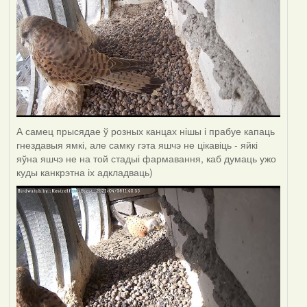
А самец прысядае ў розных канцах нішы і прабуе капаць
гнездавыя ямкі, але самку гэта яшчэ не цікавіць - яйкі
яўна яшчэ не на той стадыі фармавання, каб думаць ужо
куды канкрэтна іх адкладваць)