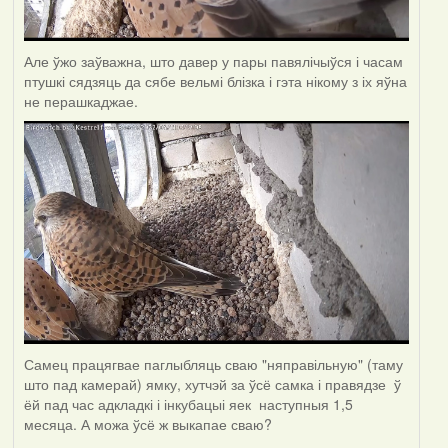
Але ўжо заўважна, што давер у пары павялічыўся і часам
птушкі сядзяць да сябе вельмі блізка і гэта нікому з іх яўна
не перашкаджае.
Самец працягвае паглыбляць сваю "няправільную" (таму
што пад камерай) ямку, хутчэй за ўсё самка і правядзе ў
ёй пад час адкладкі і інкубацыі яек наступныя 1,5
месяца. А можа ўсё ж выкапае сваю?