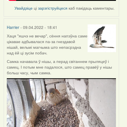
Увайдзіце
ці
зарэгіструйцеся
каб пакідаць каментары.
Harrier
- 09.04.2022 - 18:41
Хаця "яшчэ не вечар", сёння напэўна саме
цікавае адбывалася па-за гнездавой
нішай, вельмі магчыма што непасрэдна
над ёй ці зусім побач.
Самка начавала ў нішы, а перад світаннем прыляцеў і
самец. І потым мне падалося, што самец правёў у нішы
больш часу, чым самка.