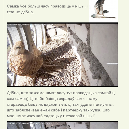
Самка ўсё больш часу праводзіць у нішы, і
гэта не дзіўна.
Дзіўна, што таксама шмат часу тут праводзіць з самкай ці
сам самец) Ці то ён баіцца здрадаў самкі і таму
стараецца быць як даўжэй з ёй, ці такі ўдалы паляўнічы,
што забяспечвае ежай сябе і партнёрку так хутка, што
мае шмат часу каб сядзець у гнездавой нішы?