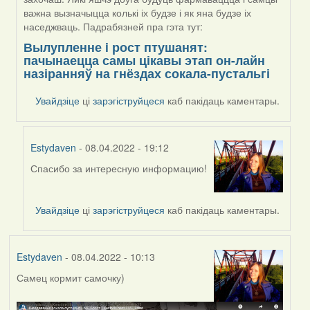
важна вызначыцца колькі іх будзе і як яна будзе іх
наседжваць. Падрабязней пра гэта тут:
Вылупленне i рост птушанят:
пачынаецца самы цікавы этап он-лайн
назіранняў на гнёздах сокала-пустальгі
Увайдзіце
ці
зарэгіструйцеся
каб пакідаць каментары.
Estydaven
- 08.04.2022 - 19:12
Спасибо за интересную информацию!
In
reply
to
Увайдзіце
ці
зарэгіструйцеся
каб пакідаць каментары.
by
Harrier
Estydaven
- 08.04.2022 - 10:13
Самец кормит самочку)