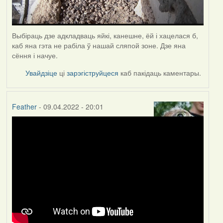
Выбіраць дзе адкладваць яйкі, канешне, ёй і хацелася б,
каб яна гэта не рабіла ў нашай сляпой зоне. Дзе яна
сёння і начуе.
Увайдзіце
ці
зарэгіструйцеся
каб пакідаць каментары.
Feather
- 09.04.2022 - 20:01