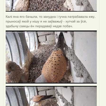
Калі яна яго бачыла, то занудна і гучна патрабавала ежу,
прыносаў якой у нішу я не заўважыў - хутчэй за ўсё,
здабычу самцы ён перадаваў недзе побач.