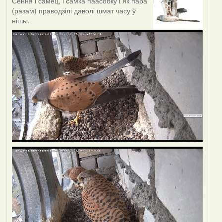
Сёння і самец, і самка паасобку і як пара
(разам) праводзілі даволі шмат часу ў
нішы.