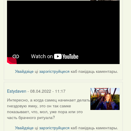
Увайдзіце
ці
зарэгіструйцеся
каб пакідаць каментары.
Estydaven
- 08.04.2022 - 11:17
Интересно, а когда самец начинает делать
гнездовую ямку, это он так самке
показывает, что, мол, уже пора или это
часть брачного ритуала?
Увайдзіце
ці
зарэгіструйцеся
каб пакідаць каментары.