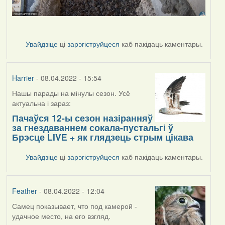
Увайдзіце
ці
зарэгіструйцеся
каб пакідаць каментары.
Harrier
- 08.04.2022 - 15:54
Нашы парады на мінулы сезон. Усё
актуальна і зараз:
Пачаўся 12-ы сезон назіранняў
за гнездаваннем сокала-пустальгі ў
Брэсце LIVE + як глядзець стрым цікава
Увайдзіце
ці
зарэгіструйцеся
каб пакідаць каментары.
Feather
- 08.04.2022 - 12:04
Самец показывает, что под камерой -
удачное место, на его взгляд.