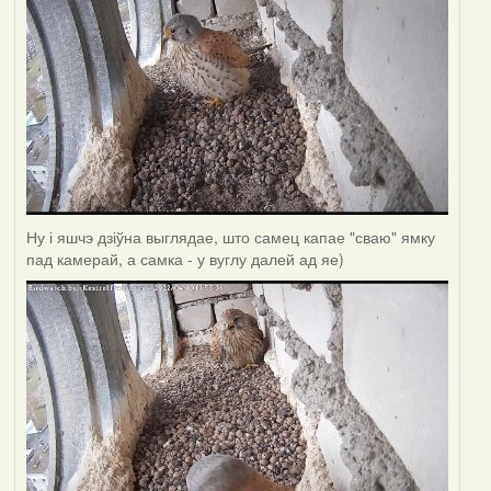
Ну і яшчэ дзіўна выглядае, што самец капае "сваю" ямку
пад камерай, а самка - у вуглу далей ад яе)