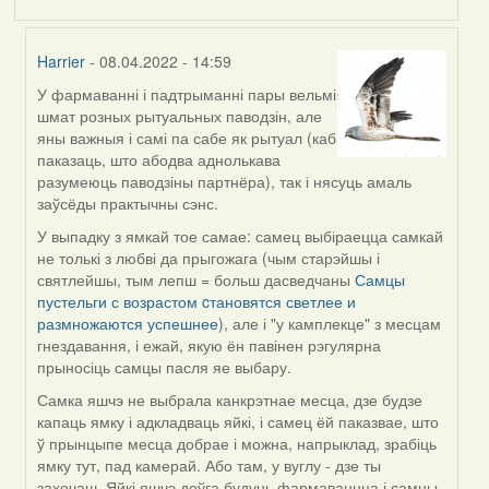
Harrier
- 08.04.2022 - 14:59
У фармаванні і падтрыманні пары вельмі
In
шмат розных рытуальных паводзін, але
reply
яны важныя і самі па сабе як рытуал (каб
to
паказаць, што абодва аднолькава
by
разумеюць паводзіны партнёра), так і нясуць амаль
Estydaven
заўсёды практычны сэнс.
У выпадку з ямкай тое самае: самец выбіраецца самкай
не толькі з любві да прыгожага (чым старэйшы і
святлейшы, тым лепш = больш дасведчаны
Самцы
пустельги с возрастом cтановятся светлее и
размножаются успешнее
), але і "у камплекце" з месцам
гнездавання, і ежай, якую ён павінен рэгулярна
прыносіць самцы пасля яе выбару.
Самка яшчэ не выбрала канкрэтнае месца, дзе будзе
капаць ямку і адкладваць яйкі, і самец ёй паказвае, што
ў прынцыпе месца добрае і можна, напрыклад, зрабіць
ямку тут, пад камерай. Або там, у вуглу - дзе ты
захочаш. Яйкі яшчэ доўга будуць фармаваццца і самцы