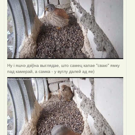
Ну і яшчэ дзіўна выглядае, што самец капае "сваю" ямку
пад камерай, а самка - у вуглу далей ад яе)