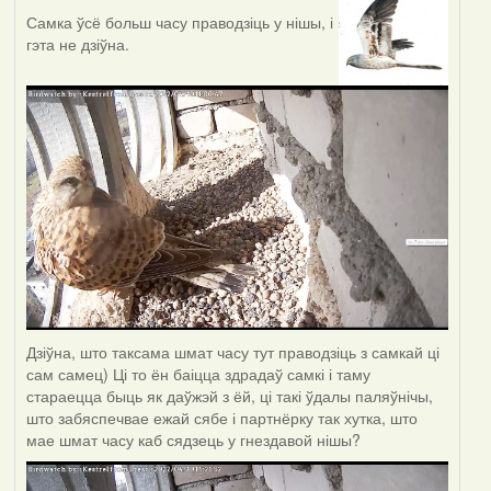
Самка ўсё больш часу праводзіць у нішы, і
гэта не дзіўна.
Дзіўна, што таксама шмат часу тут праводзіць з самкай ці
сам самец) Ці то ён баіцца здрадаў самкі і таму
стараецца быць як даўжэй з ёй, ці такі ўдалы паляўнічы,
што забяспечвае ежай сябе і партнёрку так хутка, што
мае шмат часу каб сядзець у гнездавой нішы?