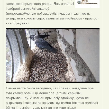
кавак, што прылятала раней. Яны знайшлі
і сабралі выплюйкі сакалоў
(неператраўленую поўсць, зубы і часам іншыя косткі
ахвяр, якія сокалы спрэсаванымі выплюўваюць - праз рот
- са страўніка).
Самка часта была галоднай, і як і раней, нагадвае пра
гэта самцу больш ці менш працяглымі серыямі
пакрыкванняў. А калі ён прыносіў здабычу, хутка яе
вырывала і закрывала крыламі ад самца (які тых палёвак
ёй жа і прынёс!) у дальнік ад яго куце нішы)