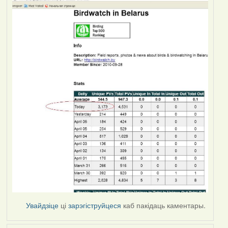
Увайдзіце
ці
зарэгіструйцеся
каб пакідаць каментары.