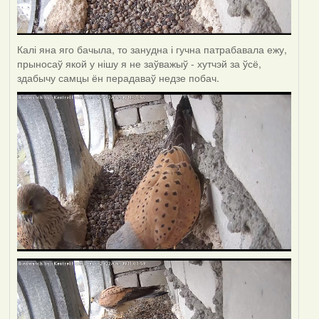
Калі яна яго бачыла, то занудна і гучна патрабавала ежу,
прыносаў якой у нішу я не заўважыў - хутчэй за ўсё,
здабычу самцы ён перадаваў недзе побач.