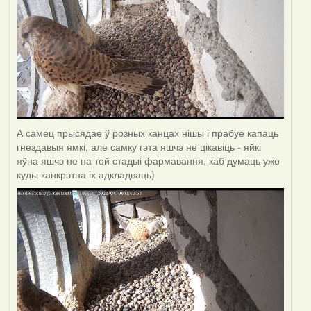
А самец прысядае ў розных канцах нішы і прабуе капаць
гнездавыя ямкі, але самку гэта яшчэ не цікавіць - яйкі
яўна яшчэ не на той стадыі фармавання, каб думаць ужо
куды канкрэтна іх адкладваць)