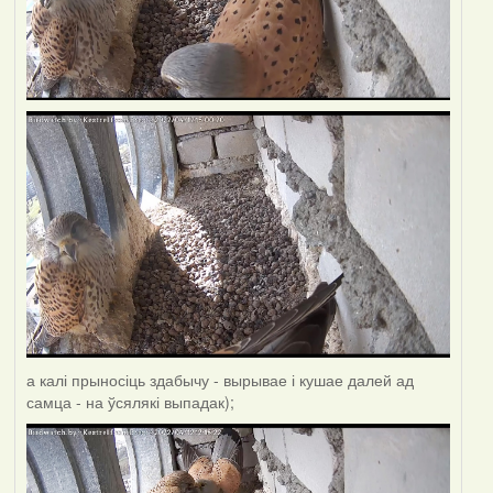
а калі прыносіць здабычу - вырывае і кушае далей ад
самца - на ўсялякі выпадак);