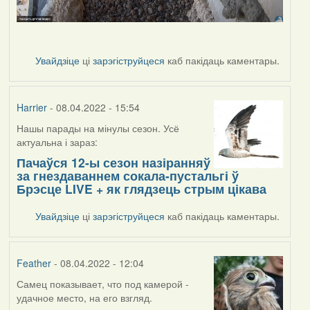
Увайдзіце
ці
зарэгіструйцеся
каб пакідаць каментары.
Harrier
- 08.04.2022 - 15:54
Нашы парады на мінулы сезон. Усё
актуальна і зараз:
Пачаўся 12-ы сезон назіранняў
за гнездаваннем сокала-пустальгі ў
Брэсце LIVE + як глядзець стрым цікава
Увайдзіце
ці
зарэгіструйцеся
каб пакідаць каментары.
Feather
- 08.04.2022 - 12:04
Самец показывает, что под камерой -
удачное место, на его взгляд.