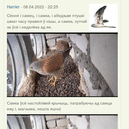
Harrier
- 08.04.2022 - 22:25
Сёння і самец, і самка, і абедзьве птушкі
шмат часу правялі ў нішы, а самка, хутчэй
за ўсё і недалёка ад яе.
Самка ўсё настойлівей крычыць, патрабуючы ад самца
ежу і, магчыма, нешта яшчэ)