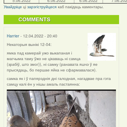
5.06.2022
6.06.2022
6.06.2022
7.06.20
Увайдзіце
ці
зарэгіструйцеся
каб пакідаць каментары.
COMMENTS
Harrier
- 12.04.2022 - 20:40
Некаторыя вынікі 12-04:
ямка пад камерай ужо выкапаная і
магчыма таму ўжо не цікаваць ні самца
(зрабіў, што змог)), ні самку (ранавата яшчэ ў яе
прысядаць, бо першае яйка не сфармавалася).
самка як і ў папярэднія дні галодная, нагадвае пра гэта
самцу калі ён у нішы амаль пастаянна: