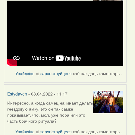
Увайдзіце
ці
зарэгіструйцеся
каб пакідаць каментары.
Estydaven
- 08.04.2022 - 11:17
Интересно, а когда самец начинает делать
гнездовую ямку, это он так самке
показывает, что, мол, уже пора или это
часть брачного ритуала?
Увайдзіце
ці
зарэгіструйцеся
каб пакідаць каментары.