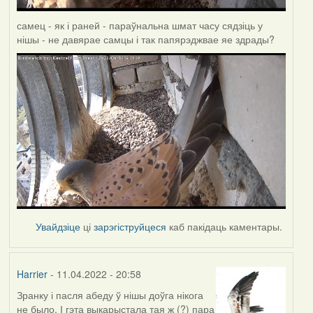
самец - як і раней - параўнальна шмат часу сядзіць у
нішы - не давярае самцы і так папярэджвае яе здрады?
Увайдзіце
ці
зарэгіструйцеся
каб пакідаць каментары.
Harrier
- 11.04.2022 - 20:58
Зранку і пасля абеду ў нішы доўга нікога
не было. І гэта выкарыстала тая ж (?) пара