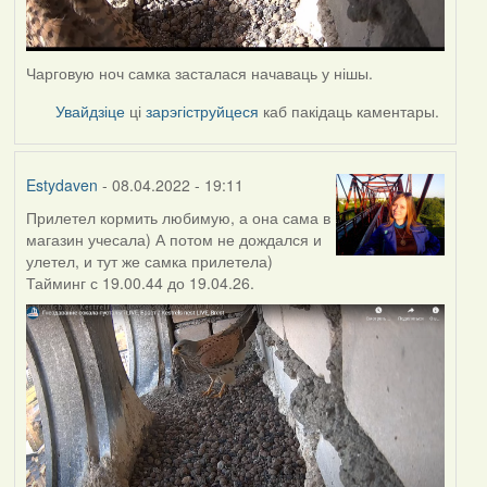
Чарговую ноч самка засталася начаваць у нішы.
Увайдзіце
ці
зарэгіструйцеся
каб пакідаць каментары.
Estydaven
- 08.04.2022 - 19:11
Прилетел кормить любимую, а она сама в
магазин учесала) А потом не дождался и
улетел, и тут же самка прилетела)
Тайминг с 19.00.44 до 19.04.26.