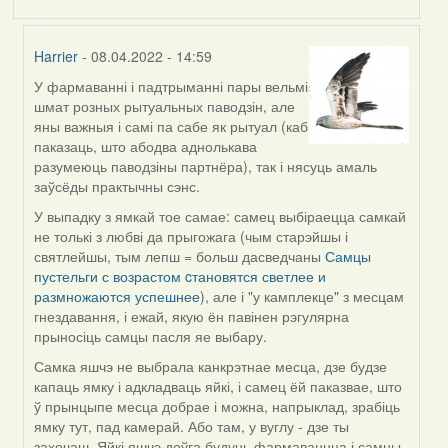
Harrier
- 08.04.2022 - 14:59
У фармаванні і падтрыманні пары вельмі
In
шмат розных рытуальных паводзін, але
reply
яны важныя і самі па сабе як рытуал (каб
to
паказаць, што абодва аднолькава
by
разумеюць паводзіны партнёра), так і нясуць амаль
Estydaven
заўсёды практычны сэнс.
У выпадку з ямкай тое самае: самец выбіраецца самкай
не толькі з любві да прыгожага (чым старэйшы і
святлейшы, тым лепш = больш дасведчаны
Самцы
пустельги с возрастом cтановятся светлее и
размножаются успешнее
), але і "у камплекце" з месцам
гнездавання, і ежай, якую ён павінен рэгулярна
прыносіць самцы пасля яе выбару.
Самка яшчэ не выбрала канкрэтнае месца, дзе будзе
капаць ямку і адкладваць яйкі, і самец ёй паказвае, што
ў прынцыпе месца добрае і можна, напрыклад, зрабіць
ямку тут, пад камерай. Або там, у вуглу - дзе ты
захочаш. Яйкі яшчэ доўга будуць фармаваццца і самцы