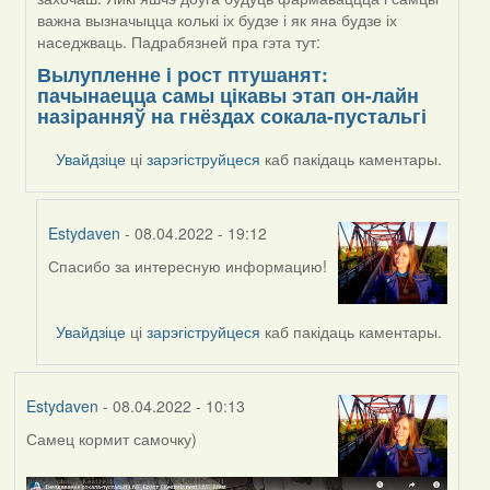
важна вызначыцца колькі іх будзе і як яна будзе іх
наседжваць. Падрабязней пра гэта тут:
Вылупленне i рост птушанят:
пачынаецца самы цікавы этап он-лайн
назіранняў на гнёздах сокала-пустальгі
Увайдзіце
ці
зарэгіструйцеся
каб пакідаць каментары.
Estydaven
- 08.04.2022 - 19:12
Спасибо за интересную информацию!
In
reply
to
Увайдзіце
ці
зарэгіструйцеся
каб пакідаць каментары.
by
Harrier
Estydaven
- 08.04.2022 - 10:13
Самец кормит самочку)