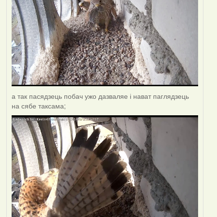
а так пасядзець побач ужо дазваляе і нават паглядзець
на сябе таксама;