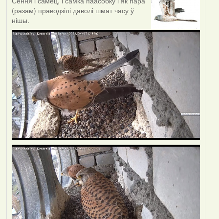
Сёння і самец, і самка паасобку і як пара
(разам) праводзілі даволі шмат часу ў
нішы.