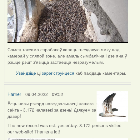
Самец таксама спрабаваў капаць гнездавую ямку пад
камерай у сляпой зоне, але амаль сымбалічна і дзе яна ў
рэшце рэшт з'явіцца застаецца незразумелым.
Увайдзіце
ці
зарэгіструйцеся
каб пакідаць каментары.
Harrier
- 09.04.2022 - 09:52
Ёсць новы рэкорд наведвальнасці нашага
сайта - 3.172 чалавекі за дзень! Дзякуем за
давер!
The new record was est. yesterday: 3.172 persons visited
our web-site! Thanks a lot!