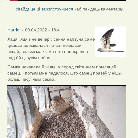
Увайдзіце
ці
зарэгіструйцеся
каб пакідаць каментары.
Harrier
- 09.04.2022 - 18:41
Хаця "яшчэ не вечар", сёння напэўна саме
цікавае адбывалася па-за гнездавой
нішай, вельмі магчыма што непасрэдна
над ёй ці зусім побач.
Самка начавала ў нішы, а перад світаннем прыляцеў і
самец. І потым мне падалося, што самец правёў у нішы
больш часу, чым самка.