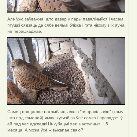
Але ўжо заўважна, што давер у пары павялічыўся і часам
птушкі сядзяць да сябе вельмі блізка і гэта нікому з іх яўна
не перашкаджае.
Самец працягвае паглыбляць сваю "няправільную" (таму
што пад камерай) ямку, хутчэй за ўсё самка і правядзе ў
ёй пад час адкладкі і інкубацыі яек наступныя 1,5
месяца. А можа ўсё ж выкапае сваю?