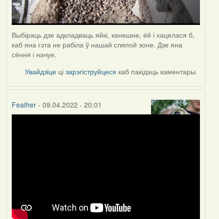
Выбіраць дзе адкладваць яйкі, канешне, ёй і хацелася б,
каб яна гэта не рабіла ў нашай сляпой зоне. Дзе яна
сёння і начуе.
Увайдзіце
ці
зарэгіструйцеся
каб пакідаць каментары.
Feather
- 09.04.2022 - 20:01