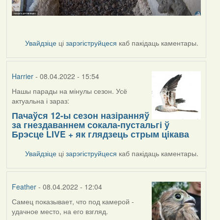
Увайдзіце
ці
зарэгіструйцеся
каб пакідаць каментары.
Harrier
- 08.04.2022 - 15:54
Нашы парады на мінулы сезон. Усё
актуальна і зараз:
Пачаўся 12-ы сезон назіранняў
за гнездаваннем сокала-пустальгі ў
Брэсце LIVE + як глядзець стрым цікава
Увайдзіце
ці
зарэгіструйцеся
каб пакідаць каментары.
Feather
- 08.04.2022 - 12:04
Самец показывает, что под камерой -
удачное место, на его взгляд.