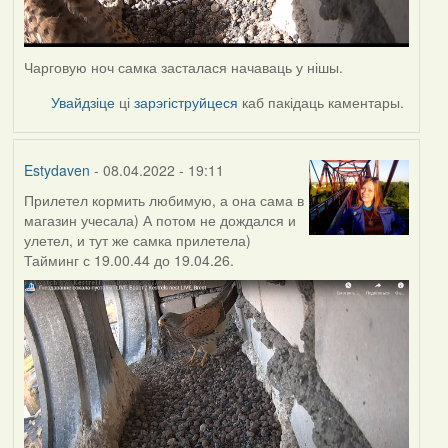
Чарговую ноч самка засталася начаваць у нішы.
Увайдзіце
ці
зарэгіструйцеся
каб пакідаць каментары.
Estydaven
- 08.04.2022 - 19:11
Прилетел кормить любимую, а она сама в
магазин учесала) А потом не дождался и
улетел, и тут же самка прилетела)
Тайминг с 19.00.44 до 19.04.26.