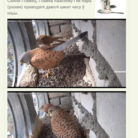
Сёння і самец, і самка паасобку і як пара
(разам) праводзілі даволі шмат часу ў
нішы.