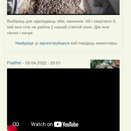
Выбіраць дзе адкладваць яйкі, канешне, ёй і хацелася б,
каб яна гэта не рабіла ў нашай сляпой зоне. Дзе яна
сёння і начуе.
Увайдзіце
ці
зарэгіструйцеся
каб пакідаць каментары.
Feather
- 09.04.2022 - 20:01