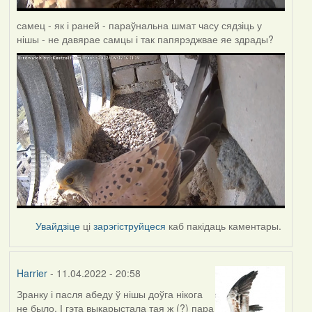
самец - як і раней - параўнальна шмат часу сядзіць у
нішы - не давярае самцы і так папярэджвае яе здрады?
Увайдзіце
ці
зарэгіструйцеся
каб пакідаць каментары.
Harrier
- 11.04.2022 - 20:58
Зранку і пасля абеду ў нішы доўга нікога
не было. І гэта выкарыстала тая ж (?) пара