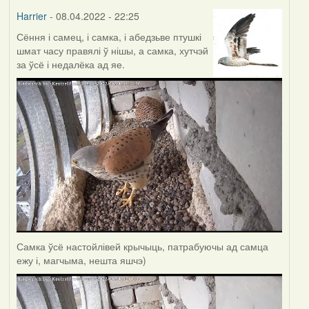
Harrier
- 08.04.2022 - 22:25
Сёння і самец, і самка, і абедзьве птушкі
шмат часу правялі ў нішы, а самка, хутчэй
за ўсё і недалёка ад яе.
Самка ўсё настойлівей крычыць, патрабуючы ад самца
ежу і, магчыма, нешта яшчэ)