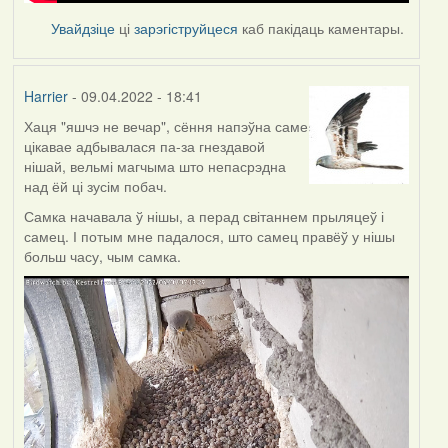
Увайдзіце
ці
зарэгіструйцеся
каб пакідаць каментары.
Harrier
- 09.04.2022 - 18:41
Хаця "яшчэ не вечар", сёння напэўна саме
цікавае адбывалася па-за гнездавой
нішай, вельмі магчыма што непасрэдна
над ёй ці зусім побач.
Самка начавала ў нішы, а перад світаннем прыляцеў і
самец. І потым мне падалося, што самец правёў у нішы
больш часу, чым самка.