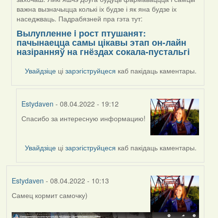
важна вызначыцца колькі іх будзе і як яна будзе іх
наседжваць. Падрабязней пра гэта тут:
Вылупленне i рост птушанят:
пачынаецца самы цікавы этап он-лайн
назіранняў на гнёздах сокала-пустальгі
Увайдзіце
ці
зарэгіструйцеся
каб пакідаць каментары.
Estydaven
- 08.04.2022 - 19:12
Спасибо за интересную информацию!
In
reply
to
Увайдзіце
ці
зарэгіструйцеся
каб пакідаць каментары.
by
Harrier
Estydaven
- 08.04.2022 - 10:13
Самец кормит самочку)