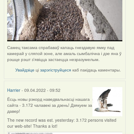
Самец таксама спрабаваў капаць гнездавую ямку пад
камерай у сляпой зоне, але амаль сымбалічна і дзе яна ў
рэшце рэшт з'явіцца застаецца незразумелым.
Увайдзіце
ці
зарэгіструйцеся
каб пакідаць каментары.
Harrier
- 09.04.2022 - 09:52
Ёсць новы рэкорд наведвальнасці нашага
сайта - 3.172 чалавекі за дзень! Дзякуем за
давер!
The new record was est. yesterday: 3.172 persons visited
our web-site! Thanks a lot!