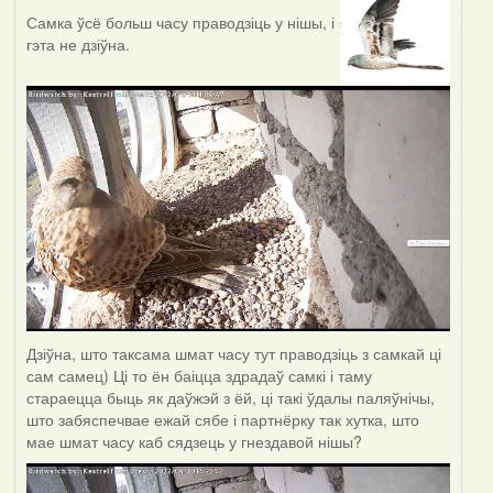
Самка ўсё больш часу праводзіць у нішы, і
гэта не дзіўна.
Дзіўна, што таксама шмат часу тут праводзіць з самкай ці
сам самец) Ці то ён баіцца здрадаў самкі і таму
стараецца быць як даўжэй з ёй, ці такі ўдалы паляўнічы,
што забяспечвае ежай сябе і партнёрку так хутка, што
мае шмат часу каб сядзець у гнездавой нішы?