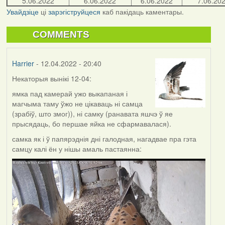
5.06.2022
6.06.2022
6.06.2022
7.06.20
Увайдзіце
ці
зарэгіструйцеся
каб пакідаць каментары.
COMMENTS
Harrier
- 12.04.2022 - 20:40
Некаторыя вынікі 12-04:
ямка пад камерай ужо выкапаная і
магчыма таму ўжо не цікаваць ні самца
(зрабіў, што змог)), ні самку (ранавата яшчэ ў яе
прысядаць, бо першае яйка не сфармавалася).
самка як і ў папярэднія дні галодная, нагадвае пра гэта
самцу калі ён у нішы амаль пастаянна: