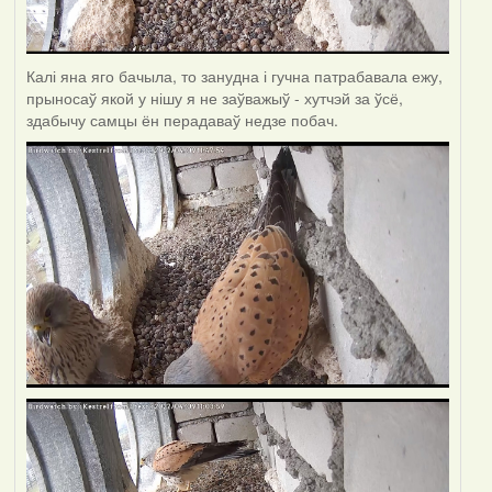
Калі яна яго бачыла, то занудна і гучна патрабавала ежу,
прыносаў якой у нішу я не заўважыў - хутчэй за ўсё,
здабычу самцы ён перадаваў недзе побач.