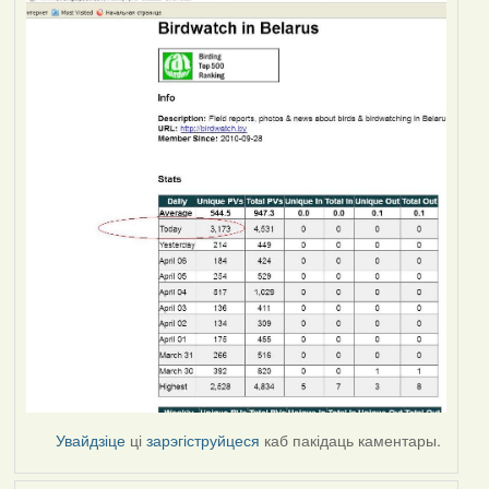
Увайдзіце
ці
зарэгіструйцеся
каб пакідаць каментары.