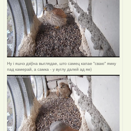
Ну і яшчэ дзіўна выглядае, што самец капае "сваю" ямку
пад камерай, а самка - у вуглу далей ад яе)