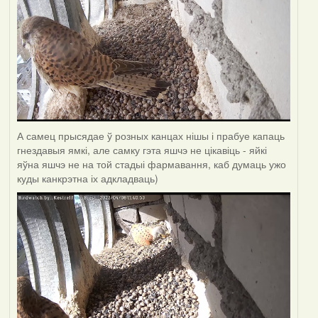
А самец прысядае ў розных канцах нішы і прабуе капаць
гнездавыя ямкі, але самку гэта яшчэ не цікавіць - яйкі
яўна яшчэ не на той стадыі фармавання, каб думаць ужо
куды канкрэтна іх адкладваць)