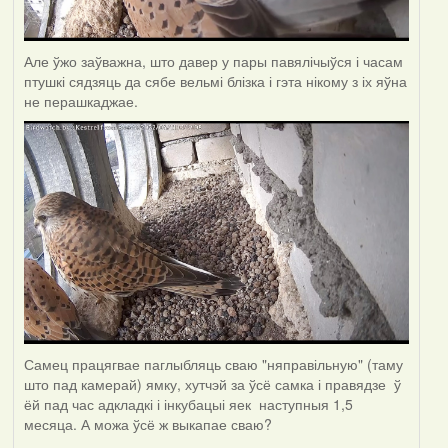
Але ўжо заўважна, што давер у пары павялічыўся і часам
птушкі сядзяць да сябе вельмі блізка і гэта нікому з іх яўна
не перашкаджае.
Самец працягвае паглыбляць сваю "няправільную" (таму
што пад камерай) ямку, хутчэй за ўсё самка і правядзе ў
ёй пад час адкладкі і інкубацыі яек наступныя 1,5
месяца. А можа ўсё ж выкапае сваю?