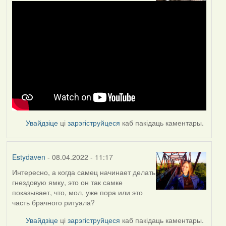
Увайдзіце
ці
зарэгіструйцеся
каб пакідаць каментары.
Estydaven
- 08.04.2022 - 11:17
Интересно, а когда самец начинает делать
гнездовую ямку, это он так самке
показывает, что, мол, уже пора или это
часть брачного ритуала?
Увайдзіце
ці
зарэгіструйцеся
каб пакідаць каментары.