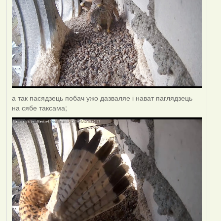
а так пасядзець побач ужо дазваляе і нават паглядзець
на сябе таксама;