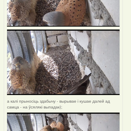
а калі прыносіць здабычу - вырывае і кушае далей ад
самца - на ўсялякі выпадак);