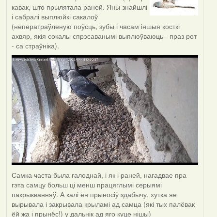
кавак, што прылятала раней. Яны знайшлі
і сабралі выплюйкі сакалоў
(неператраўленую поўсць, зубы і часам іншыя косткі
ахвяр, якія сокалы спрэсаванымі выплюўваюць - праз рот
- са страўніка).
Самка часта была галоднай, і як і раней, нагадвае пра
гэта самцу больш ці менш працяглымі серыямі
пакрыкванняў. А калі ён прыносіў здабычу, хутка яе
вырывала і закрывала крыламі ад самца (які тых палёвак
ёй жа і прынёс!) у дальнік ад яго куце нішы)