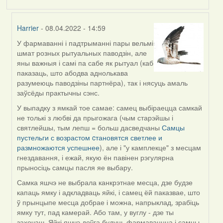
Harrier
- 08.04.2022 - 14:59
У фармаванні і падтрыманні пары вельмі
In
шмат розных рытуальных паводзін, але
reply
яны важныя і самі па сабе як рытуал (каб
to
паказаць, што абодва аднолькава
by
разумеюць паводзіны партнёра), так і нясуць амаль
Estydaven
заўсёды практычны сэнс.
У выпадку з ямкай тое самае: самец выбіраецца самкай
не толькі з любві да прыгожага (чым старэйшы і
святлейшы, тым лепш = больш дасведчаны
Самцы
пустельги с возрастом cтановятся светлее и
размножаются успешнее
), але і "у камплекце" з месцам
гнездавання, і ежай, якую ён павінен рэгулярна
прыносіць самцы пасля яе выбару.
Самка яшчэ не выбрала канкрэтнае месца, дзе будзе
капаць ямку і адкладваць яйкі, і самец ёй паказвае, што
ў прынцыпе месца добрае і можна, напрыклад, зрабіць
ямку тут, пад камерай. Або там, у вуглу - дзе ты
захочаш. Яйкі яшчэ доўга будуць фармаваццца і самцы