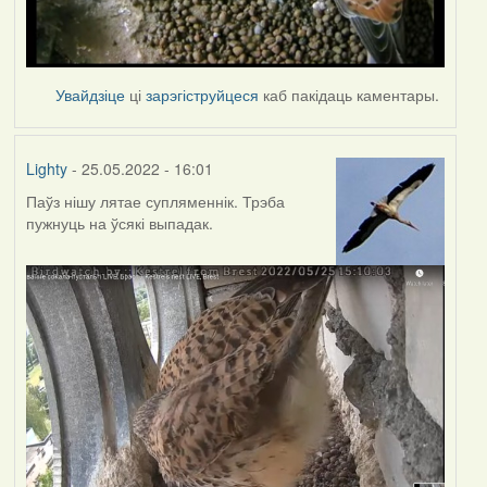
Увайдзіце
ці
зарэгіструйцеся
каб пакідаць каментары.
Lighty
- 25.05.2022 - 16:01
Паўз нішу лятае супляменнік. Трэба
пужнуць на ўсякі выпадак.