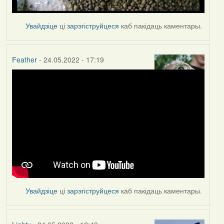
Увайдзіце
ці
зарэгіструйцеся
каб пакідаць каментары.
Feather
- 24.05.2022 - 17:19
Увайдзіце
ці
зарэгіструйцеся
каб пакідаць каментары.