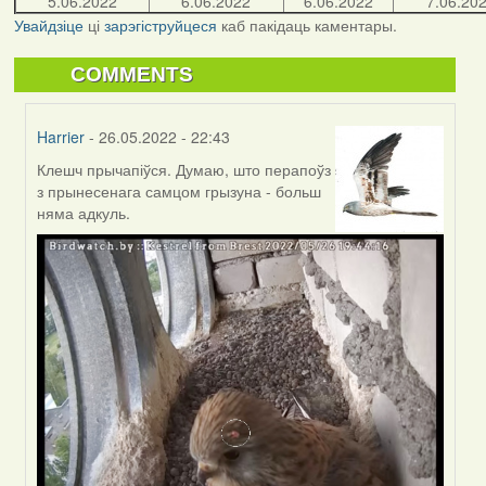
5.06.2022
6.06.2022
6.06.2022
7.06.20
Увайдзіце
ці
зарэгіструйцеся
каб пакідаць каментары.
COMMENTS
Harrier
- 26.05.2022 - 22:43
Клешч прычапіўся. Думаю, што перапоўз
In
з прынесенага самцом грызуна - больш
reply
няма адкуль.
to
by
Lighty