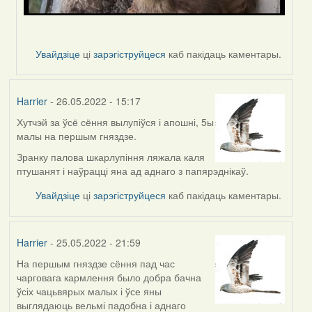
Увайдзіце
ці
зарэгіструйцеся
каб пакідаць каментары.
Harrier
- 26.05.2022 - 15:17
Хутчэй за ўсё сёння вылупіўся і апошні, 5ы
малы на першым гняздзе.
Зранку палова шкарлупіння ляжала каля
птушанят і наўрацці яна ад аднаго з папярэднікаў.
Увайдзіце
ці
зарэгіструйцеся
каб пакідаць каментары.
Harrier
- 25.05.2022 - 21:59
На першым гняздзе сёння пад час
чарговага кармлення было добра бачна
ўсіх чацьвярых малых і ўсе яны
выглядаюць вельмі падобна і аднаго