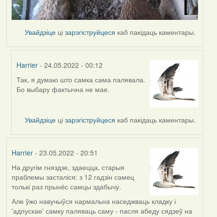
Увайдзіце
ці
зарэгіструйцеся
каб пакідаць каментары.
Harrier
- 24.05.2022 - 00:12
Так, я думаю што самка сама палявала.
In
Бо выбару фактычна не мае.
reply
to
by
Увайдзіце
ці
зарэгіструйцеся
каб пакідаць каментары.
Lighty
Harrier
- 23.05.2022 - 20:51
На другім гняздзе, здаецца, старыя
праблемы засталіся: з 12 гадзін самец
толькі раз прынёс самцы здабычу.
Але ўжо навучыўся нармальна наседжваць кладку і
'адпускае' самку паляваць саму - пасля абеду сядзеў на