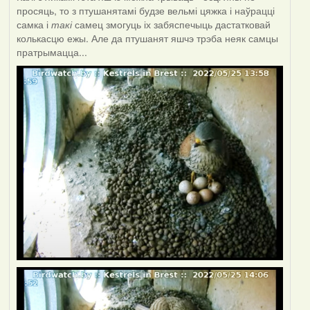
просяць, то з птушанятамі будзе вельмі цяжка і наўрацці
самка і
такі
самец змогуць іх забяспечыць дастатковай
колькасцю ежы. Але да птушанят яшчэ трэба неяк самцы
пратрымацца...