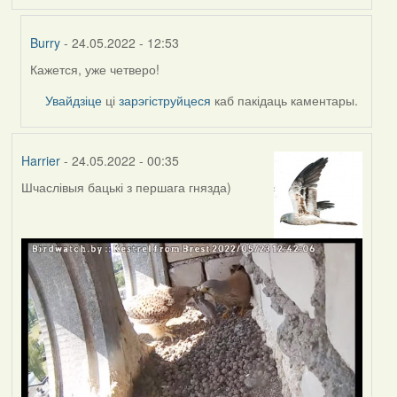
Burry
- 24.05.2022 - 12:53
Кажется, уже четверо!
In
reply
Увайдзіце
ці
зарэгіструйцеся
каб пакідаць каментары.
to
by
Lighty
Harrier
- 24.05.2022 - 00:35
Шчаслівыя бацькі з першага гнязда)