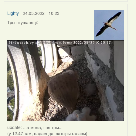
Lighty
- 24.05.2022 - 10:23
Тры птушаняці:
update: ...а можа, і ня тры...
(у 12:47 там, падаецца, чатыры галавы)