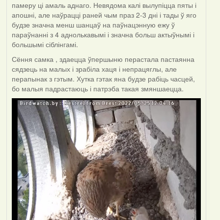
памеру ці амаль аднаго. Невядома калі вылупіцца пяты і
апошні, але наўрацці раней чым праз 2-3 дні і тады ў яго
будзе значна менш шанцаў на паўнацэнную ежу ў
параўнанні з 4 аднолькавымі і значна больш актыўнымі і
большымі сіблінгамі.
Сёння самка , здаецца ўпершыню перастала пастаянна
сядзець на малых і зрабіла хаця і непрацяглы, але
перапынак з гэтым. Хутка гэтак яна будзе рабіць часцей,
бо малыя падрастаюць і патрэба такая змяншаецца.