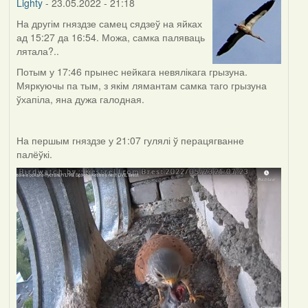
Lighty
- 23.05.2022 - 21:18
На другім гняздзе самец сядзеў на яйках
ад 15:27 да 16:54. Можа, самка паляваць
лятала?..
Потым у 17:46 прынес нейкага невялікага грызуна.
Мяркуючы па тым, з якім лямантам самка таго грызуна
ўхапіла, яна дужа галодная.
На першым гняздзе у 21:07 гулялі ў перацягванне
палёўкі.