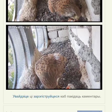
Увайдзіце
ці
зарэгіструйцеся
каб пакідаць каментары.