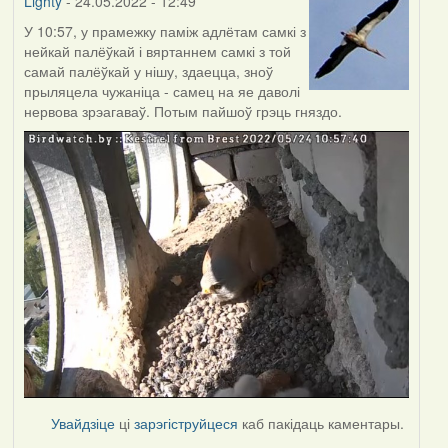
Lighty
- 24.05.2022 - 12:49
У 10:57, у прамежку паміж адлётам самкі з
нейкай палёўкай і вяртаннем самкі з той
самай палёўкай у нішу, здаецца, зноў
прыляцела чужаніца - самец на яе даволі
нервова зрэагаваў. Потым пайшоў грэць гняздо.
Увайдзіце
ці
зарэгіструйцеся
каб пакідаць каментары.