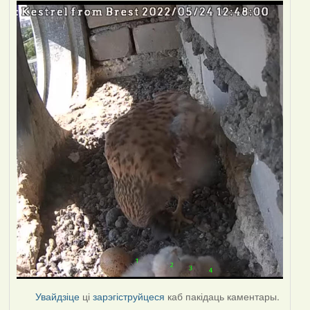
Увайдзіце
ці
зарэгіструйцеся
каб пакідаць каментары.