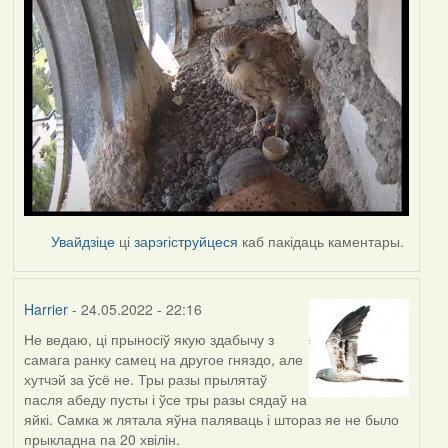
Увайдзіце
ці
зарэгіструйцеся
каб пакідаць каментары.
Harrier
- 24.05.2022 - 22:16
Не ведаю, ці прыносіў якую здабычу з
самага ранку самец на другое гняздо, але
хутчэй за ўсё не. Тры разы прылятаў
пасля абеду пусты і ўсе тры разы сядаў на
яйкі. Самка ж лятала яўна паляваць і штораз яе не было
прыкладна па 20 хвілін.