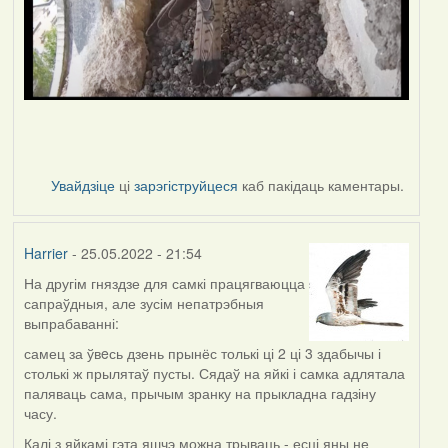
Увайдзіце
ці
зарэгіструйцеся
каб пакідаць каментары.
Harrier
- 25.05.2022 - 21:54
На другім гняздзе для самкі працягваюцца
сапраўдныя, але зусім непатрэбныя
выпрабаванні:
самец за ўвeсь дзень прынёс толькі ці 2 ці 3 здабычы і
столькі ж прылятаў пусты. Сядаў на яйкі і самка адлятала
паляваць сама, прычым зранку на прыкладна гадзіну
часу.
Калі з яйкамі гэта яшчэ можна трываць - есці яны не