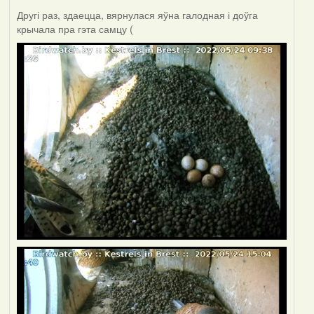
Другі раз, здаецца, вярнулася яўна галодная і доўга
крычала пра гэта самцу (