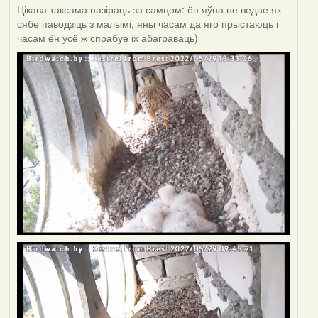
Цікава таксама назіраць за самцом: ён яўна не ведае як
сябе паводзіць з малымі, яны часам да яго прыстаюць і
часам ён усё ж спрабуе іх абаграваць)