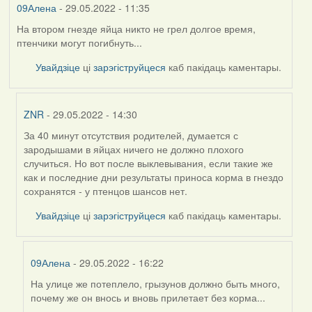
09Алена
- 29.05.2022 - 11:35
На втором гнезде яйца никто не грел долгое время,
птенчики могут погибнуть...
Увайдзіце
ці
зарэгіструйцеся
каб пакідаць каментары.
ZNR
- 29.05.2022 - 14:30
За 40 минут отсутствия родителей, думается с
In
зародышами в яйцах ничего не должно плохого
reply
случиться. Но вот после выклевывания, если такие же
to
как и последние дни результаты приноса корма в гнездо
by
сохранятся - у птенцов шансов нет.
09Алена
Увайдзіце
ці
зарэгіструйцеся
каб пакідаць каментары.
09Алена
- 29.05.2022 - 16:22
На улице же потеплело, грызунов должно быть много,
In
почему же он внось и вновь прилетает без корма...
reply