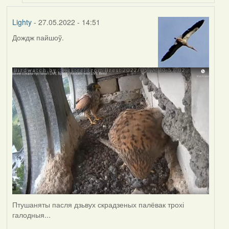
Lighty
- 27.05.2022 - 14:51
Дождж пайшоў.
Птушаняты пасля дзьвух скрадзеных палёвак трохі
галодныя...