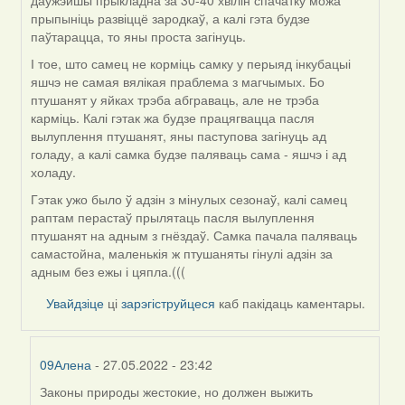
даўжэйшы прыкладна за 30-40 хвілін спачатку можа
прыпыніць развіццё зародкаў, а калі гэта будзе
паўтарацца, то яны проста загінуць.
І тое, што самец не корміць самку у перыяд інкубацыі
яшчэ не самая вялікая праблема з магчымых. Бо
птушанят у яйках трэба абграваць, але не трэба
карміць. Калі гэтак жа будзе працягвацца пасля
вылуплення птушанят, яны паступова загінуць ад
голаду, а калі самка будзе паляваць сама - яшчэ і ад
холаду.
Гэтак ужо было ў адзін з мінулых сезонаў, калі самец
раптам перастаў прылятаць пасля вылуплення
птушанят на адным з гнёздаў. Самка пачала паляваць
самастойна, маленькія ж птушаняты гінулі адзін за
адным без ежы і цяпла.(((
Увайдзіце
ці
зарэгіструйцеся
каб пакідаць каментары.
09Алена
- 27.05.2022 - 23:42
Законы природы жестокие, но должен выжить
In