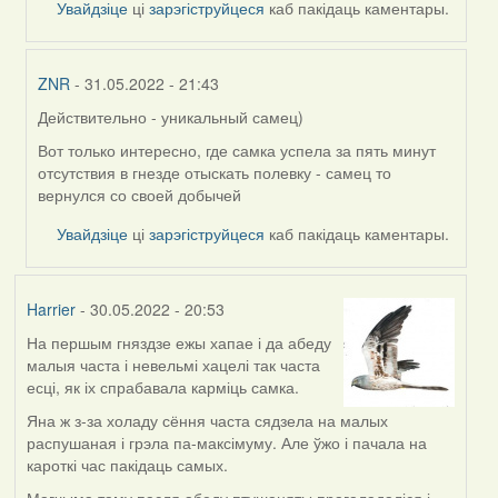
Увайдзіце
ці
зарэгіструйцеся
каб пакідаць каментары.
ZNR
- 31.05.2022 - 21:43
Действительно - уникальный самец)
In
reply
Вот только интересно, где самка успела за пять минут
to
отсутствия в гнезде отыскать полевку - самец то
by
вернулся со своей добычей
Lighty
Увайдзіце
ці
зарэгіструйцеся
каб пакідаць каментары.
Harrier
- 30.05.2022 - 20:53
На першым гняздзе ежы хапае і да абеду
малыя часта і невельмі хацелі так часта
есці, як іх спрабавала карміць самка.
Яна ж з-за холаду сёння часта сядзела на малых
распушаная і грэла па-максімуму. Але ўжо і пачала на
кароткі час пакідаць самых.