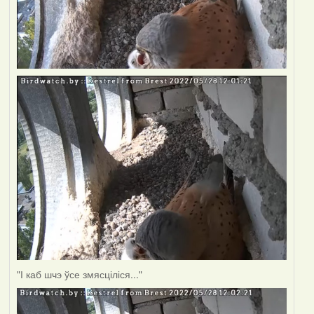
"І каб шчэ ўсе змясціліся..."