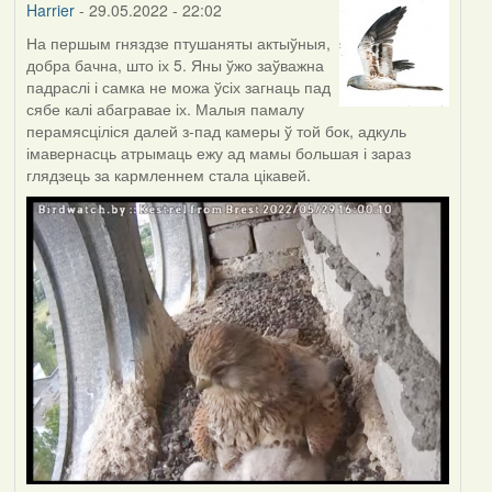
Harrier
- 29.05.2022 - 22:02
На першым гняздзе птушаняты актыўныя,
добра бачна, што іх 5. Яны ўжо заўважна
падраслі і самка не можа ўсіх загнаць пад
сябе калі абагравае іх. Малыя памалу
перамясціліся далей з-пад камеры ў той бок, адкуль
імавернасць атрымаць ежу ад мамы большая і зараз
глядзець за кармленнем стала цікавей.