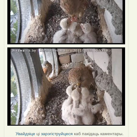
Увайдзіце
ці
зарэгіструйцеся
каб пакідаць каментары.