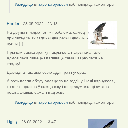
to
Увайдзіце
ці
зарэгіструйцеся
каб пакідаць каментары.
by
ZNR
Harrier
- 28.05.2022 - 23:13
На другім гняздзе тая ж праблема, самец
прылятаў за 12 гадзіны два разы і двойчы -
пусты (((
Прычым самка зранку пакрычала-пакрычала, але
адмовілася ляцець і паляваць сама і вярнулася на
кладку!
Дакладна таксама было адзін раз і ўчора...
А вось пасля абеду адляцела на гадзіну і калі вярнулася,
то яшчэ прасіла ў самца ежу і не зразумела, ці змагла
нешта злавіць сама і пад'есці.
Увайдзіце
ці
зарэгіструйцеся
каб пакідаць каментары.
Lighty
- 28.05.2022 - 13:47