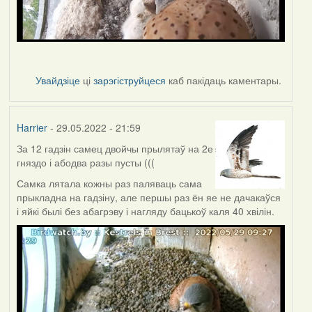
Увайдзіце
ці
зарэгіструйцеся
каб пакідаць каментары.
Harrier
- 29.05.2022 - 21:59
За 12 гадзін самец двойчы прылятаў на 2е
гняздо і абодва разы пусты (((
Самка лятала кожны раз паляваць сама
прыкладна на гадзіну, але першы раз ён яе не дачакаўся
і яйкі былі без абагрэву і нагляду бацькоў каля 40 хвілін.