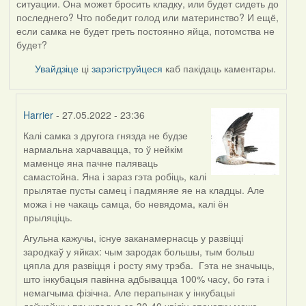
ситуации. Она может бросить кладку, или будет сидеть до
последнего? Что победит голод или материнство? И ещё,
если самка не будет греть постоянно яйца, потомства не
будет?
Увайдзіце
ці
зарэгіструйцеся
каб пакідаць каментары.
Harrier
- 27.05.2022 - 23:36
Калі самка з другога гнязда не будзе
In
нармальна харчавацца, то ў нейкім
reply
маменце яна пачне паляваць
to
самастойна. Яна і зараз гэта робіць, калі
by
прылятае пусты самец і падмяняе яе на кладцы. Але
09Алена
можа і не чакаць самца, бо невядома, калі ён
прыляціць.
Агульна кажучы, існуе заканамернасць у развіцці
зародкаў у яйках: чым зародак большы, тым больш
цяпла для развіцця і росту яму трэба. Гэта не значыць,
што інкубацыя павінна адбывацца 100% часу, бо гэта і
немагчыма фізічна. Але перапынак у інкубацыі