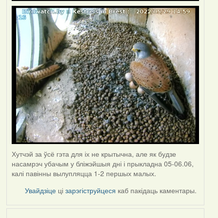
Хутчэй за ўсё гэта для іх не крытычна, але як будзе
насамрэч убачым у бліжэйшыя дні і прыкладна 05-06.06,
калі павінны вылупляцца 1-2 першых малых.
Увайдзіце
ці
зарэгіструйцеся
каб пакідаць каментары.