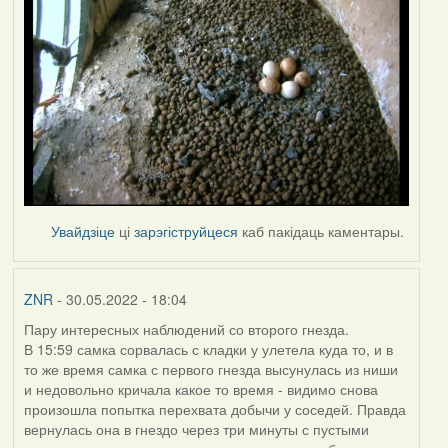
Увайдзіце
ці
зарэгіструйцеся
каб пакідаць каментары.
ZNR
- 30.05.2022 - 18:04
Пару интересных наблюдений со второго гнезда.
В 15:59 самка сорвалась с кладки у улетела куда то, и в
то же время самка с первого гнезда высунулась из ниши
и недовольно кричала какое то время - видимо снова
произошла попытка перехвата добычи у соседей. Правда
вернулась она в гнездо через три минуты с пустыми