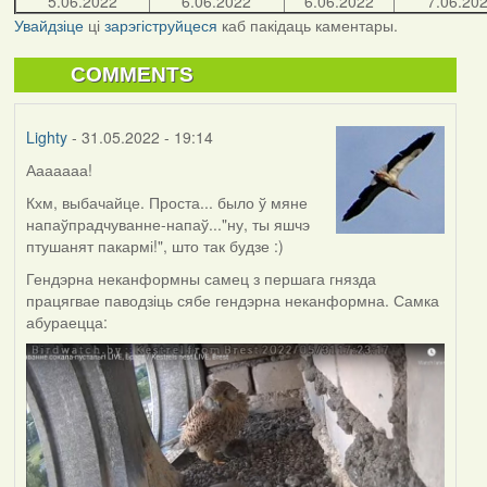
5.06.2022
6.06.2022
6.06.2022
7.06.20
Увайдзіце
ці
зарэгіструйцеся
каб пакідаць каментары.
COMMENTS
Lighty
- 31.05.2022 - 19:14
Ааааааа!
Кхм, выбачайце. Проста... было ў мяне
напаўпрадчуванне-напаў..."ну, ты яшчэ
птушанят пакармі!", што так будзе :)
Гендэрна неканформны самец з першага гнязда
працягвае паводзіць сябе гендэрна неканформна. Самка
абураецца: