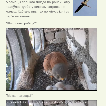
А самец з першага гнязда па-ранейшаму
праяўляе турботу шляхам сагравання
малых. Каб шчэ яны так не мітусіліся і за
пер'е не хапалі...
"Што з вамі рабіць?"
"Можа, пагрэць?"