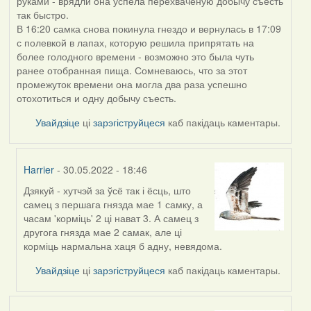
руками - врядли она успела перехваченую добычу съесть
так быстро.
В 16:20 самка снова покинула гнездо и вернулась в 17:09
с полевкой в лапах, которую решила припрятать на
более голодного времени - возможно это была чуть
ранее отобранная пища. Сомневаюсь, что за этот
промежуток времени она могла два раза успешно
отохотиться и одну добычу съесть.
Увайдзіце
ці
зарэгіструйцеся
каб пакідаць каментары.
Harrier
- 30.05.2022 - 18:46
Дзякуй - хутчэй за ўсё так і ёсць, што
In
самец з першага гнязда мае 1 самку, а
reply
часам 'корміць' 2 ці нават 3. А самец з
to
другога гнязда мае 2 самак, але ці
by
корміць нармальна хаця б адну, невядома.
ZNR
Увайдзіце
ці
зарэгіструйцеся
каб пакідаць каментары.