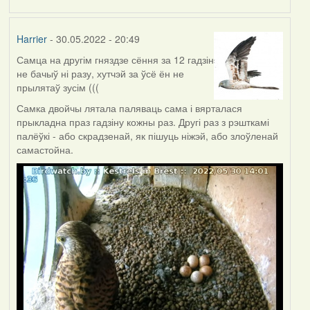
Harrier
- 30.05.2022 - 20:49
Самца на другім гняздзе сёння за 12 гадзін
не бачыў ні разу, хутчэй за ўсё ён не
прылятаў зусім (((
Самка двойчы лятала паляваць сама і вярталася
прыкладна праз гадзіну кожны раз. Другі раз з рэшткамі
палёўкі - або скрадзенай, як пішуць ніжэй, або злоўленай
самастойна.