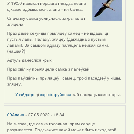
У 19:50 навокал першага гняздза нешта
цікавае адбывалася, а што - ня бачна.
Спачатку самка ўскінулася, закрычала і
зляцела.
Праз дзьве секунды прыляцеў самец - не відаць, ці
пустыя лапы. Палазіў, зляцеў (дакладна з пустымі
лапамі). За самцом адразу паляцела нейкая самка
(нашая?).
Адтуль данесліся крыкі.
Праз хвіліну прыляцела самка з палёўкай.
Праз паўхвіліны прыляцеў і самец, трохі паседзеў у нішы,
зляцеў.
Увайдзіце
ці
зарэгіструйцеся
каб пакідаць каментары.
09Алена
- 27.05.2022 - 18:34
На гнезде, где самка голодная, прям сердце
разрывается. Подскажите какой может быть исход этой