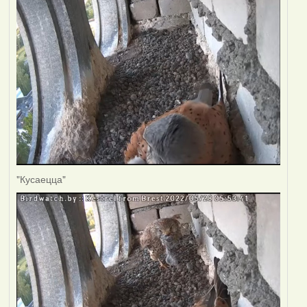
"Кусаецца"