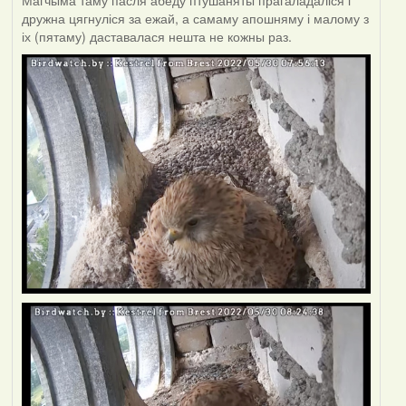
Магчыма таму пасля абеду птушаняты прагаладаліся і
дружна цягнуліся за ежай, а самаму апошняму і малому з
іх (пятаму) даставалася нешта не кожны раз.