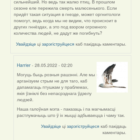
сильнейший. Но ведь так жалко птиц. В прошлом
reply
сезоне еле пережила смерть малюсенького. Если
to
придёт такая ситуация в гнезде, может оргнитологи
by
помогут, ведь когда мы не видим, что происхоит в
Harrier
других гннёздах, а это под взором огромного
количества людей, не дадут же погибнуть?
Увайдзіце
ці
зарэгіструйцеся
каб пакідаць каментары.
Harrier
- 28.05.2022 - 02:20
Могуць быць розныя рашэнні. Але мы
In
арганізуем стрым не для таго, каб
reply
дапамагаць птушкам у праблемах,
to
якія ўзніклі без непасрэднага ўдзелу
by
людзей.
09Алена
Наша галоўная мэта - паказаць і па магчымасці
растлумачыць што ў іх жыцці адбываецца і чаму так.
Увайдзіце
ці
зарэгіструйцеся
каб пакідаць
каментары.