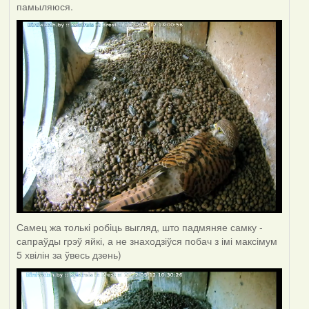
памыляюся.
Самец жа толькі робіць выгляд, што падмяняе самку -
сапраўды грэў яйкі, а не знаходзіўся побач з імі максімум
5 хвілін за ўвесь дзень)