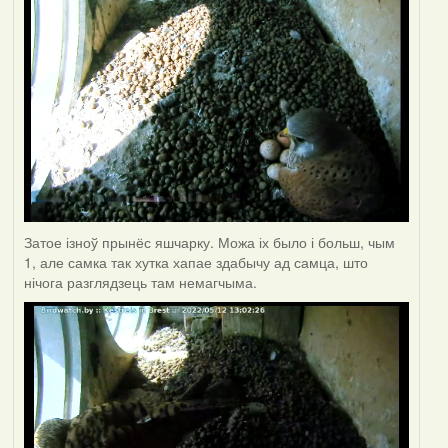
Затое ізноў прынёс яшчарку. Можа іх было і больш, чым
1, але самка так хутка хапае здабычу ад самца, што
нічога разглядзець там немагчыма.