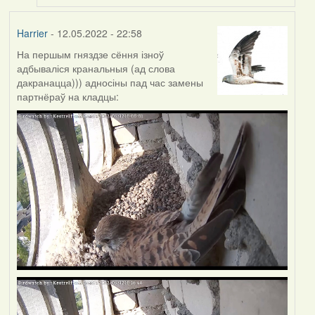
Harrier
- 12.05.2022 - 22:58
На першым гняздзе сёння ізноў
адбываліся кранальныя (ад слова
дакранацца))) адносіны пад час замены
партнёраў на кладцы: