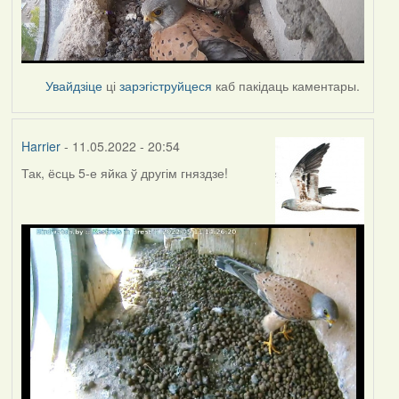
Увайдзіце
ці
зарэгіструйцеся
каб пакідаць каментары.
Harrier
- 11.05.2022 - 20:54
Так, ёсць 5-е яйка ў другім гняздзе!