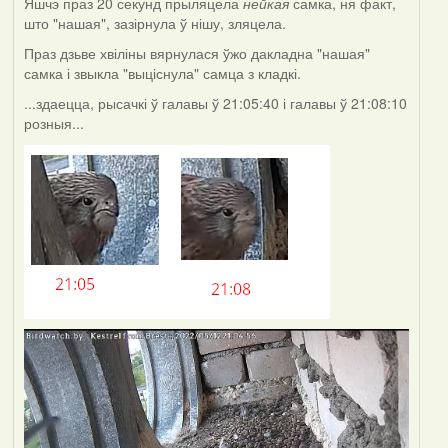
Яшчэ праз 20 секунд прыляцела
нейкая
самка, ня факт,
што "нашая", зазірнула ў нішу, зляцела.
Праз дзьве хвіліны вярнулася ўжо дакладна "нашая"
самка і звыкла "выціснула" самца з кладкі.
...здаецца, рысачкі ў галавы ў 21:05:40 і галавы ў 21:08:10
розныя...