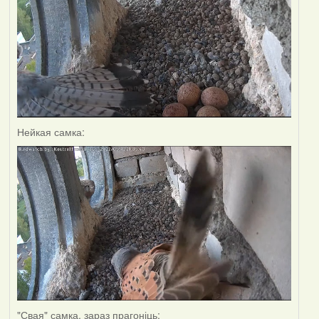
Нейкая самка:
"Свая" самка, зараз прагоніць: