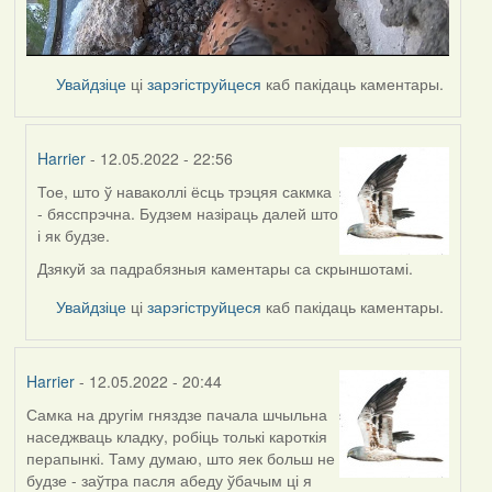
Увайдзіце
ці
зарэгіструйцеся
каб пакідаць каментары.
Harrier
- 12.05.2022 - 22:56
Тое, што ў наваколлі ёсць трэцяя сакмка
In
- бясспрэчна. Будзем назіраць далей што
reply
і як будзе.
to
by
Дзякуй за падрабязныя каментары са скрыншотамі.
Lighty
Увайдзіце
ці
зарэгіструйцеся
каб пакідаць каментары.
Harrier
- 12.05.2022 - 20:44
Самка на другім гняздзе пачала шчыльна
наседжваць кладку, робіць толькі кароткія
перапынкі. Таму думаю, што яек больш не
будзе - заўтра пасля абеду ўбачым ці я