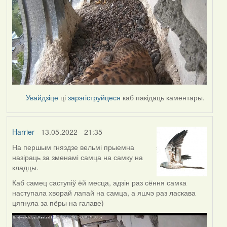
Увайдзіце
ці
зарэгіструйцеся
каб пакідаць каментары.
Harrier
- 13.05.2022 - 21:35
На першым гняздзе вельмі прыемна
назіраць за зменамі самца на самку на
кладцы.
Каб самец саступіў ёй месца, адзін раз сёння самка
наступала хворай лапай на самца, а яшчэ раз ласкава
цягнула за пёры на галаве)