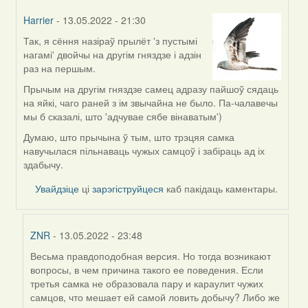
Harrier
- 13.05.2022 - 21:30
Так, я сёння назіраў прылёт 'з пустымі
In
нагамі' двойчы на другім гняздзе і адзін
reply
раз на першым.
to
by
Прычым на другім гняздзе самец адразу пайшоў сядаць
ZNR
на яйкі, чаго раней з ім звычайна не было. Па-чалавечы
мы б сказалі, што 'адчувае сябе вінаватым')
Думаю, што прычына ў тым, што трэцяя самка
навучылася пільнаваць чужых самцоў і забіраць ад іх
здабычу.
Увайдзіце
ці
зарэгіструйцеся
каб пакідаць каментары.
ZNR
- 13.05.2022 - 23:48
Весьма правдоподобная версия. Но тогда возникают
In
вопросы, в чем причина такого ее поведения. Если
reply
третья самка не образовала пару и караулит чужих
to
самцов, что мешает ей самой ловить добычу? Либо же
by