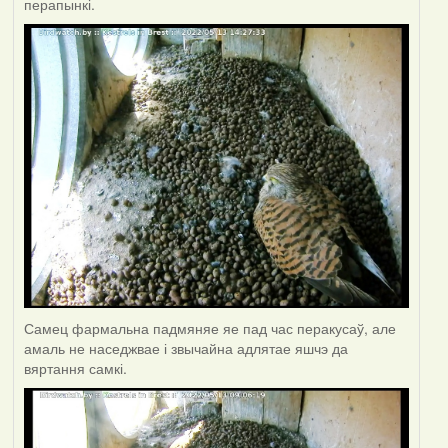
перапынкі.
Самец фармальна падмяняе яе пад час перакусаў, але
амаль не наседжвае і звычайна адлятае яшчэ да
вяртання самкі.