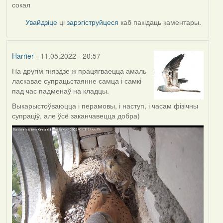
сокал
Увайдзіце
ці
зарэгіструйцеся
каб пакідаць каментары.
Harrier
- 11.05.2022 - 20:57
На другім гняздзе ж працягваецца амаль
ласкавае супрацьстаянне самца і самкі
пад час падменаў на кладцы.
Выкарыстоўваюцца і перамовы, і наступ, і часам фізічны
супраціў, але ўсё заканчавецца добра)