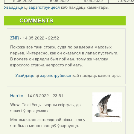
5.06.2022
6.06.2022
6.06.2022
7.06.20
Увайдзіце
ці
зарэгіструйцеся
каб пакідаць каментары.
COMMENTS
ZNR
- 14.05.2022 - 22:52
Похоже все таки стриж, судя по размерам маховых
In
перьев. Интересно, как он оказался в лапах пустельги.
reply
В полете он врядли был пойман, тому же чеглоку
to
взрослого стрижа непросто поймать.
by
Lighty
Увайдзіце
ці
зарэгіструйцеся
каб пакідаць каментары.
Harrier
- 14.05.2022 - 23:51
Wow! Так і ёсць - чорны свіргуль, ды
In
яшчэ і ў прыцемках!
reply
to
Мог вылятаць з гнездавой нішы - так у
by
яго было менш шанцаў ўвярнуцца.
Lighty