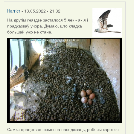
Harrier
- 13.05.2022 - 21:32
На другім гняздзе засталося 5 яек - як я і
прадказваў учора. Думаю, што кладка
большай ужо не стане.
Самка працягвае шчыльна наседжваць, робячы кароткія