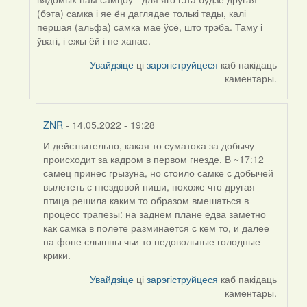
(бэта) самка і яе ён даглядае толькі тады, калі
першая (альфа) самка мае ўсё, што трэба. Таму і
ўвагі, і ежы ёй і не хапае.
Увайдзіце
ці
зарэгіструйцеся
каб пакідаць
каментары.
ZNR
- 14.05.2022 - 19:28
И действительно, какая то суматоха за добычу
In
происходит за кадром в первом гнезде. В ~17:12
reply
самец принес грызуна, но стоило самке с добычей
to
вылететь с гнездовой ниши, похоже что другая
by
птица решила каким то образом вмешаться в
Harrier
процесс трапезы: на заднем плане едва заметно
как самка в полете разминается с кем то, и далее
на фоне слышны чьи то недовольные голодные
крики.
Увайдзіце
ці
зарэгіструйцеся
каб пакідаць
каментары.