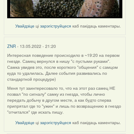
Увайдзіце
ці
зарэгіструйцеся
каб пакідаць каментары.
ZNR
- 13.05.2022 - 21:20
Интересная поведение происходило в ~19:20 на первом
гнезде. Самец вернулся в нишу "с пустыми руками".
Самка увидев это, после короткого "общения" с самцом
куда то удалилась. Далее события развивались по
стандартной процедуре)
Меня тут заинтересовало то, что на этот раз самец НЕ
позвал "по сигналу" самку из гнезда, чтобы лично
передать добычу в другом месте, а как будто сперва
припрятал где то "ужин" и лишь по возвращению в гнездо
"отчитался" где искать пищу.
Увайдзіце
ці
зарэгіструйцеся
каб пакідаць каментары.