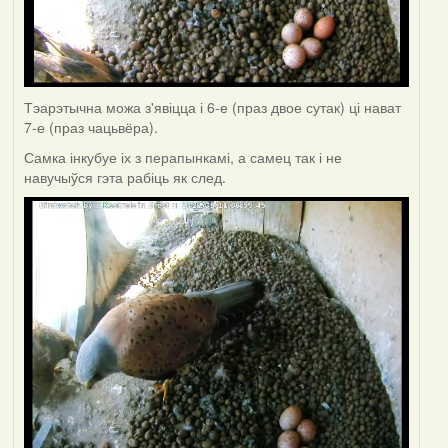
Тэарэтычна можа з'явіцца і 6-е (праз двое сутак) ці нават
7-е (праз чацьвёра).
Самка інкубуе іх з перапынкамі, а самец так і не
навучыўся гэта рабіць як след.