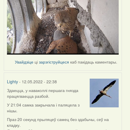
Увайдзіце
ці
зарэгіструйцеся
каб пакідаць каментары.
Lighty
- 12.05.2022 - 22:38
Здаецца, у наваколлі першага гнязда
працягваецца разбой.
У 21:04 самка закрычала і паляцела з
нішы.
Праз 20 секунд прыляцеў самец без здабычы, сеў на
кладку.