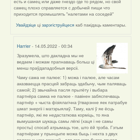
есть и самец или даже гнездо где то рядом, но свой
Harrier
самец плохо справляется с добычей пищи что
приходится промышлять "налетами на соседей"
Увайдзіце
ці
зарэгіструйцеся
каб пакідаць каментары.
Harrier
- 14.05.2022 - 00:34
Зразумела, што дакладна мы не
In
ведаем і можам прапнаваць больш ці
reply
менш праўдападобныя версіі.
to
by
Чаму сама не палюе: 1) можа і палюе, але часам
ZNR
аказваецца прасцей забраць здабычу, чым паляваць
самой; 2) звычайна пасля прылёту і выбара
партнёра самка не палюе - павінен забяспечваць
партнёр + чыста фізіялагічна ўтварэнне яек патрабуе
шмат энергіі і матэрыялаў. Таму, калі ў яе ёсць
партнёр, які яе недастаткова корміць, то яна
вымушаная шукаць самы лёгкі (хаця і не самы
просты) спосаб атрымаць тое, што ёй трэба. Гэтым
партнёрам у прынцыпе можа быць і нехта з двух
вядомых нам самцоў - для яго гэта будзе другая