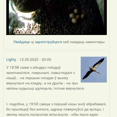
Увайдзіце
ці
зарэгіструйцеся
каб пакідаць каментары.
Lighty
- 12.05.2022 - 20:05
У 19:58 самкі з абодвух гнёздаў
занепакоіліся, пакрычалі, павыглядалі з
нішаў... на першым гняздзе ў выніку
вярнулася на кладку, а на другім - на тры
хвіліны кудысьці адляцела, потым вярнулася.
І, падобна, у 19:02 самца з першай нішы зноў абрабавалі,
бо прыляцеў без анічога, адразу павярнуўся да вуліцы, і
звонку нешта паласатае мільганула - нібы яшчэ адзін