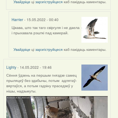
Увайдзіце
ці
зарэгіструйцеся
каб пакідаць каментары.
Harrier
- 15.05.2022 - 00:40
Цікава, што так таго свіргуля і не даела
In
і прыхавала рэшткі пад камерай.
reply
to
by
Увайдзіце
ці
зарэгіструйцеся
каб пакідаць каментары.
Harrier
Lighty
- 14.05.2022 - 19:46
Сёння ўдзень на першым гняздзе самец
прыляцеў без здабычы, потым адлятаў-
вяртаўся, а потым гадзіну праседзеў у
нішы, надзьмуты.