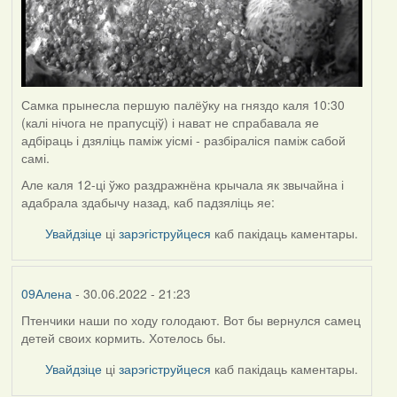
Самка прынесла першую палёўку на гняздо каля 10:30
(калі нічога не прапусціў) і нават не спрабавала яе
адбіраць і дзяліць паміж уісмі - разбіраліся паміж сабой
самі.
Але каля 12-ці ўжо раздражнёна крычала як звычайна і
адабрала здабычу назад, каб падзяліць яе:
Увайдзіце
ці
зарэгіструйцеся
каб пакідаць каментары.
09Алена
- 30.06.2022 - 21:23
Птенчики наши по ходу голодают. Вот бы вернулся самец
детей своих кормить. Хотелось бы.
Увайдзіце
ці
зарэгіструйцеся
каб пакідаць каментары.