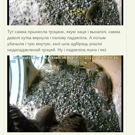
Тут самка прынесла трэцюю, якую хаця і выхапілі, самка
даволі хутка вярнула і палову падзяліла. А потым
убачыла і тую кінутую, калі шла адбіраць рэшткі
недападзеленай трэцяй. Ну і падзяліла яшчэ і яе)