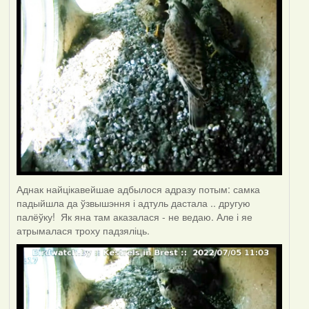
Аднак найцікавейшае адбылося адразу потым: самка
падыйшла да ўзвышэння і адтуль дастала .. другую
палёўку! Як яна там аказалася - не ведаю. Але і яе
атрымалася троху падзяліць.