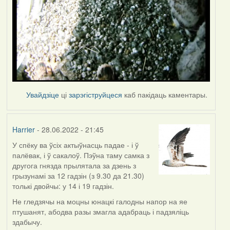
Увайдзіце
ці
зарэгіструйцеся
каб пакідаць каментары.
Harrier
- 28.06.2022 - 21:45
У спёку ва ўсіх актыўнасць падае - і ў
палёвак, і ў сакалоў. Пэўна таму самка з
другога гнязда прылятала за дзень з
грызунамі за 12 гадзін (з 9.30 да 21.30)
толькі двойчы: у 14 і 19 гадзін.
Не гледзячы на моцны юнацкі галодны напор на яе
птушанят, абодва разы змагла адабраць і падзяліць
здабычу.