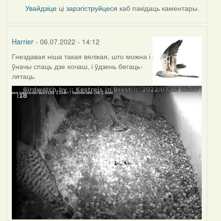
Увайдзіце
ці
зарэгіструйцеся
каб пакідаць каментары.
Harrier
- 06.07.2022 - 14:12
Гнездавая ніша такая вялікая, што можна і
ўначы спаць дзе хочаш, і ўдзень бегаць-
лятаць.