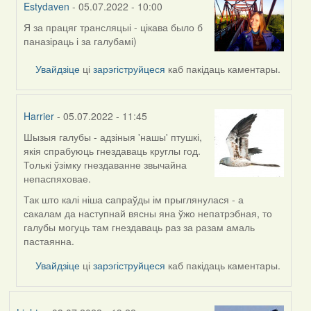
Estydaven
- 05.07.2022 - 10:00
Я за працяг трансляцыі - цікава было б
In
паназіраць і за галубамі)
reply
to
Увайдзіце
ці
зарэгіструйцеся
каб пакідаць каментары.
by
RobinZone
Harrier
- 05.07.2022 - 11:45
Шызыя галубы - адзіныя 'нашы' птушкі,
In
якія спрабуюць гнездаваць круглы год.
reply
Толькі ўзімку гнездаванне звычайна
to
непаспяховае.
by
RobinZone
Так што калі ніша сапраўды ім прыглянулася - а
сакалам да наступнай вясны яна ўжо непатрэбная, то
галубы могуць там гнездаваць раз за разам амаль
пастаянна.
Увайдзіце
ці
зарэгіструйцеся
каб пакідаць каментары.