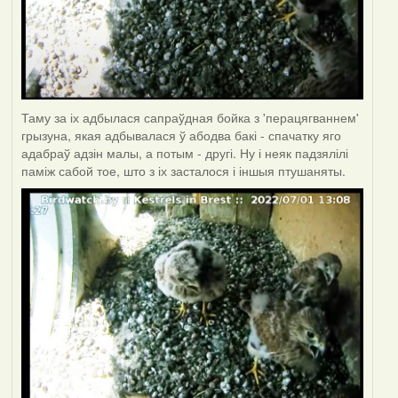
Таму за іх адбылася сапраўдная бойка з 'перацягваннем'
грызуна, якая адбывалася ў абодва бакі - спачатку яго
адабраў адзін малы, а потым - другі. Ну і неяк падзялілі
паміж сабой тое, што з іх засталося і іншыя птушаняты.