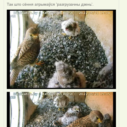
Так што сёння атрымаўся 'разгрузачны дзень'.