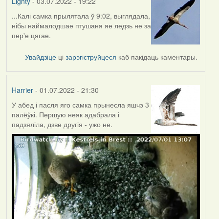
Lighty
- 03.07.2022 - 19:22
...Калі самка прылятала ў 9:02, выглядала,
нібы наймалодшае птушаня яе ледзь не за
пер'е цягае.
Увайдзіце
ці
зарэгіструйцеся
каб пакідаць каментары.
Harrier
- 01.07.2022 - 21:30
У абед і пасля яго самка прынесла яшчэ 3
палёўкі. Першую неяк адабрала і
падзяліла, дзве другія - ужо не.