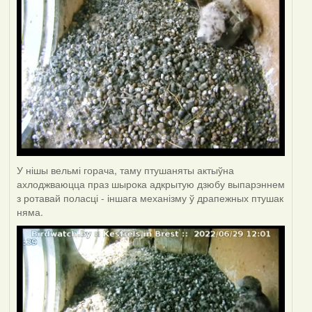
У нішы вельмі горача, таму птушаняты актыўна
ахлоджваюцца праз шырока адкрытую дзюбу выпарэннем
з ротавай поласці - іншага механізму ў драпежных птушак
няма.