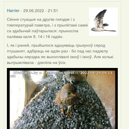
Harrier
- 29.06.2022 - 21:51
Сёння стуацыя на другім гняздзе і з
тэмпературай паветра, і з прылётамі самкі
са здабычай паўтарылася: прыносіла
палёвак каля 9, 14 і 16 гадзін.
І, як і раней, прыйшлося адшукваць грызуноў сярод
птушанят, адбіраць не адзін раз - бо пад час падзелу
здабычы нярэдка яе выхоплівалі ізноў і ізноў. Але колькі
вытрымлівала - дзяліла на ўсіх.