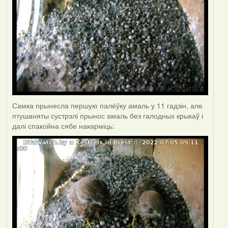
Самка прынесла першую палёўку амаль у 11 гадзін, але
птушаняты сустрэлі прынос амаль без галодных крыкаў і
далі спакойна сябе накарміць: