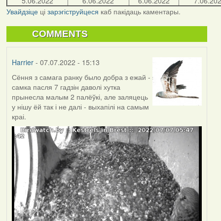
5.06.2022
6.06.2022
6.06.2022
7.06.20
Увайдзіце
ці
зарэгіструйцеся
каб пакідаць каментары.
COMMENTS
Harrier
- 07.07.2022 - 15:13
Сёння з самага ранку было добра з ежай -
самка пасля 7 гадзін даволі хутка
прынесла малым 2 палёўкі, але заляцець
у нішу ёй так і не далі - выхапілі на самым
краі.