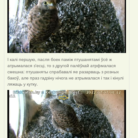
І калі першую, пасля боек паміж птушанятамі ўсё ж
атрымалася з'есці, то з другой палёўкай атрфмалася
смешна: птушаняты спрабавалі яе разарваць з розных
бакоў, але праз гадзіну нічога не атрымалася і так і кінулі
ляжаць у кутку.