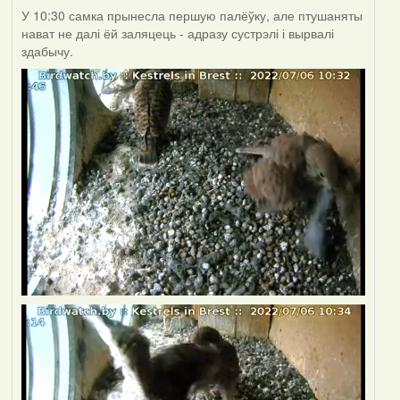
У 10:30 самка прынесла першую палёўку, але птушаняты
нават не далі ёй заляцець - адразу сустрэлі і вырвалі
здабычу.