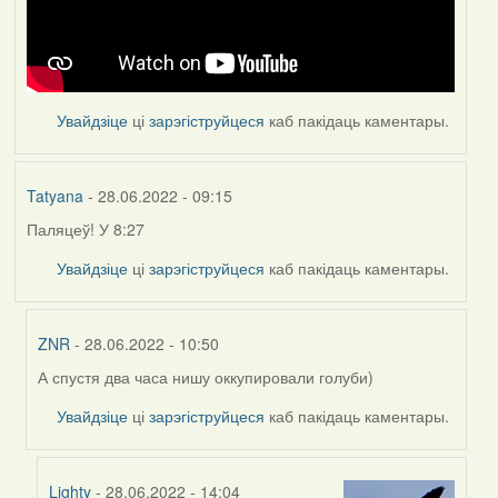
Увайдзіце
ці
зарэгіструйцеся
каб пакідаць каментары.
Tatyana
- 28.06.2022 - 09:15
Паляцеў! У 8:27
Увайдзіце
ці
зарэгіструйцеся
каб пакідаць каментары.
ZNR
- 28.06.2022 - 10:50
А спустя два часа нишу оккупировали голуби)
In
reply
Увайдзіце
ці
зарэгіструйцеся
каб пакідаць каментары.
to
by
Tatyana
Lighty
- 28.06.2022 - 14:04