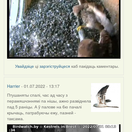
Увайдзіце
ці
зарэгіструйцеся
каб пакідаць каментары.
Harrier
- 01.07.2022 - 13:17
Птушаняты спалі, час ад часу з
перамяшчэннямі па нішы, ажно развіднела
пад 5 раніцы. А ў палове на 6ю пачалі
крычаць, патрабуючы ежу, пазней -
таксама.