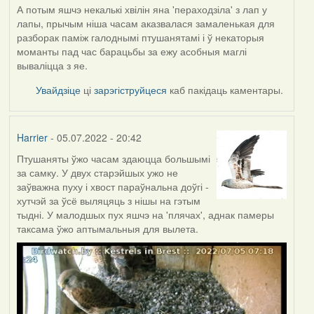
А потым яшчэ некалькі хвілін яна 'пераходзіла' з лап у
лапы, прычым ніша часам аказвалася замаленькая для
разборак паміж галоднымі птушанятамі і ў некаторыя
моманты пад час барацьбы за ежу асобныя маглі
вываліцца з яе.
Увайдзіце
ці
зарэгіструйцеся
каб пакідаць каментары.
Harrier
- 05.07.2022 - 20:42
Птушаняты ўжо часам здаюцца большымі
за самку. У двух старэйшых ужо не
заўважна пуху і хвост параўнальна доўгі -
хутчэй за ўсё выляцяць з нішы на гэтым
тыдні. У малодшых пух яшчэ на 'плячах', аднак памеры
таксама ўжо аптымальныя для вылета.