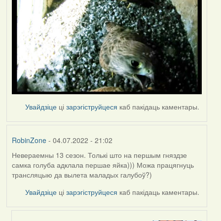
Увайдзіце
ці
зарэгіструйцеся
каб пакідаць каментары.
RobinZone
- 04.07.2022 - 21:02
Невераемны 13 сезон. Толькі што на першым гняздзе
самка голуба адклала першае яйка))) Можа працягнуць
трансляцыю да вылета маладых галубоў?)
Увайдзіце
ці
зарэгіструйцеся
каб пакідаць каментары.