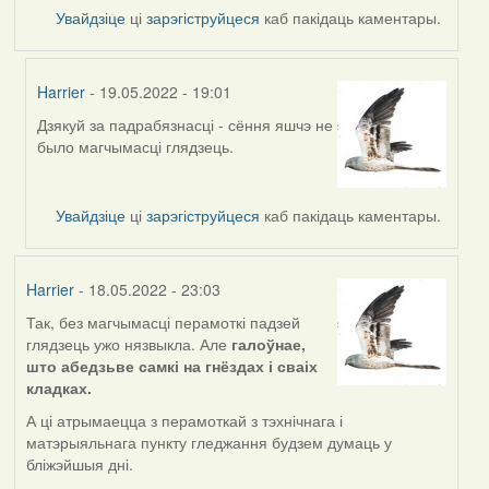
Увайдзіце
ці
зарэгіструйцеся
каб пакідаць каментары.
Harrier
- 19.05.2022 - 19:01
Дзякуй за падрабязнасці - сёння яшчэ не
In
было магчымасці глядзець.
reply
to
by
Увайдзіце
ці
зарэгіструйцеся
каб пакідаць каментары.
nataly.d
Harrier
- 18.05.2022 - 23:03
Так, без магчымасці перамоткі падзей
глядзець ужо нязвыкла. Але
галоўнае,
што абедзьве самкі на гнёздах і сваіх
кладках.
А ці атрымаецца з перамоткай з тэхнічнага і
матэрыяльнага пункту гледжання будзем думаць у
бліжэйшыя дні.