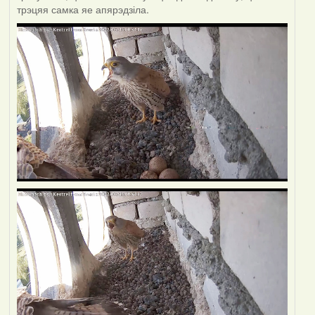
трэцяя самка яе апярэдзіла.