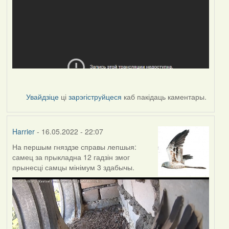
Увайдзіце
ці
зарэгіструйцеся
каб пакідаць каментары.
Harrier
- 16.05.2022 - 22:07
На першым гняздзе справы лепшыя:
самец за прыкладна 12 гадзін змог
прынесці самцы мінімум 3 здабычы.