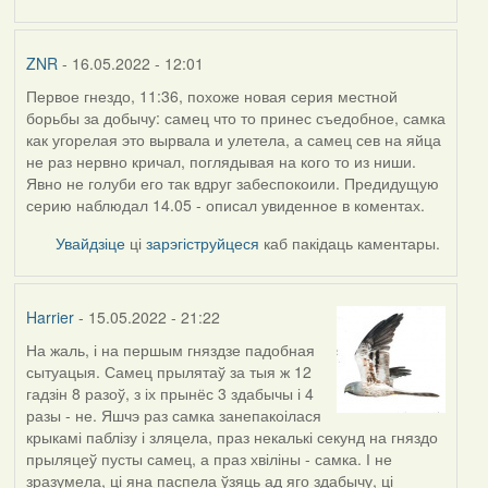
ZNR
- 16.05.2022 - 12:01
Первое гнездо, 11:36, похоже новая серия местной
борьбы за добычу: самец что то принес съедобное, самка
как угорелая это вырвала и улетела, а самец сев на яйца
не раз нервно кричал, поглядывая на кого то из ниши.
Явно не голуби его так вдруг забеспокоили. Предидущую
серию наблюдал 14.05 - описал увиденное в коментах.
Увайдзіце
ці
зарэгіструйцеся
каб пакідаць каментары.
Harrier
- 15.05.2022 - 21:22
На жаль, і на першым гняздзе падобная
сытуацыя. Самец прылятаў за тыя ж 12
гадзін 8 разоў, з іх прынёс 3 здабычы і 4
разы - не. Яшчэ раз самка занепакоілася
крыкамі паблізу і зляцела, праз некалькі секунд на гняздо
прыляцеў пусты самец, а праз хвіліны - самка. І не
зразумела, ці яна паспела ўзяць ад яго здабычу, ці