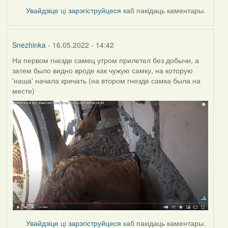
Увайдзіце
ці
зарэгіструйцеся
каб пакідаць каментары.
Snezhinka
- 16.05.2022 - 14:42
На первом гнезде самец утром прилетел без добычи, а
затем было видно вроде как чужую самку, на которую
'наша' начала кричать (на втором гнезде самка была на
месте)
Увайдзіце
ці
зарэгіструйцеся
каб пакідаць каментары.