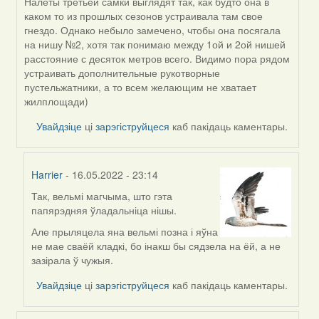
Налеты третьей самки выглядят так, как будто она в
In
каком то из прошлых сезонов устраивала там свое
reply
гнездо. Однако небыло замечено, чтобы она посягала
to
на нишу №2, хотя так понимаю между 1ой и 2ой нишей
by
расстояние с десяток метров всего. Видимо пора рядом
Harrier
устраивать дополнительные рукотворные
пустельжатники, а то всем желающим не хватает
жилплощади)
Увайдзіце
ці
зарэгіструйцеся
каб пакідаць каментары.
Harrier
- 16.05.2022 - 23:14
Так, вельмі магчыма, што гэта
In
папярэдняя ўладальніца нішы.
reply
to
Але прыляцела яна вельмі позна і яўна
by
не мае сваёй кладкі, бо інакш бы сядзела на ёй, а не
ZNR
зазірала ў чужыя.
Увайдзіце
ці
зарэгіструйцеся
каб пакідаць каментары.