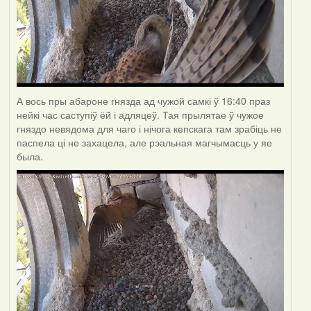
А вось пры абароне гнязда ад чужой самкі ў 16:40 праз
нейкі час саступіў ёй і адляцеў. Тая прылятае ў чужое
гняздо невядома для чаго і нічога кепскага там зрабіць не
паспела ці не захацела, але рэальная магчымасць у яе
была.