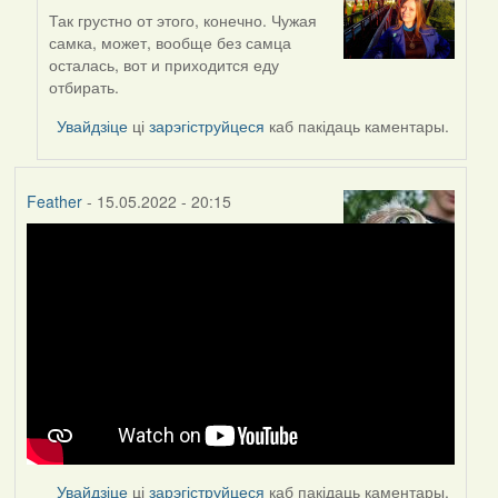
Так грустно от этого, конечно. Чужая
In
самка, может, вообще без самца
reply
осталась, вот и приходится еду
to
отбирать.
by
Lighty
Увайдзіце
ці
зарэгіструйцеся
каб пакідаць каментары.
Feather
- 15.05.2022 - 20:15
Увайдзіце
ці
зарэгіструйцеся
каб пакідаць каментары.