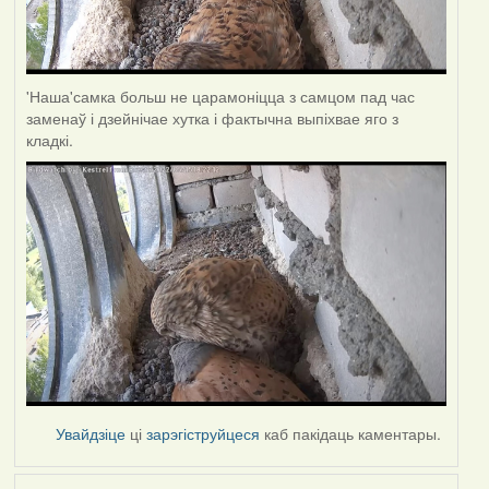
'Наша'самка больш не царамоніцца з самцом пад час
заменаў і дзейнічае хутка і фактычна выпіхвае яго з
кладкі.
Увайдзіце
ці
зарэгіструйцеся
каб пакідаць каментары.