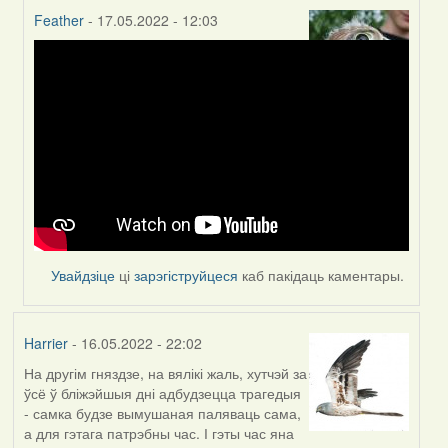
Feather
- 17.05.2022 - 12:03
In
reply
to
by
Harrier
Увайдзіце
ці
зарэгіструйцеся
каб пакідаць каментары.
Harrier
- 16.05.2022 - 22:02
На другім гняздзе, на вялікі жаль, хутчэй за
ўсё ў бліжэйшыя дні адбудзецца трагедыя
- самка будзе вымушаная паляваць сама,
а для гэтага патрэбны час. І гэты час яна