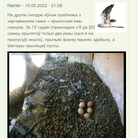
Harrier
- 15.05.2022 - 21:08
На другім гняздзе яўная праблема з
харчаваннем самкі = прыносамі ежы
самцом. За 12 гадзін (прыкладна з 8 да 20)
самец прылятаў толькі два разы (калі я не
прапусціў нешта), прычым зранку прынёс здабычу, а
ўвечары прыляцеў пусты.