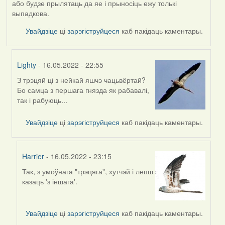
або будзе прылятаць да яе і прыносіць ежу толькі
выпадкова.
Увайдзіце
ці
зарэгіструйцеся
каб пакідаць каментары.
Lighty
- 16.05.2022 - 22:55
З трэцяй ці з нейкай яшчэ чацьвёртай?
In
Бо самца з першага гнязда як рабавалі,
reply
так і рабуюць...
to
by
Увайдзіце
ці
зарэгіструйцеся
каб пакідаць каментары.
Harrier
Harrier
- 16.05.2022 - 23:15
Так, з умоўнага "трэцяга", хутчэй і лепш
In
казаць 'з іншага'.
reply
to
by
Увайдзіце
ці
зарэгіструйцеся
каб пакідаць каментары.
Lighty