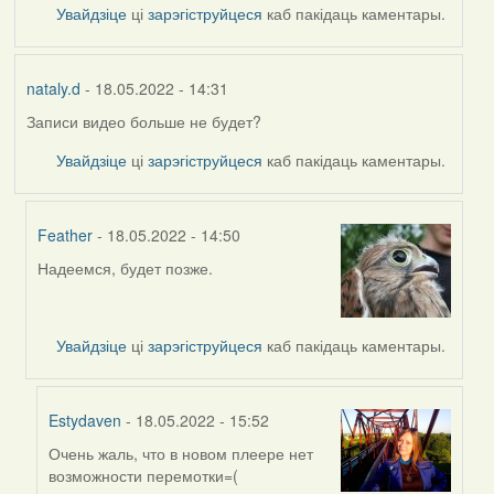
Увайдзіце
ці
зарэгіструйцеся
каб пакідаць каментары.
nataly.d
- 18.05.2022 - 14:31
Записи видео больше не будет?
Увайдзіце
ці
зарэгіструйцеся
каб пакідаць каментары.
Feather
- 18.05.2022 - 14:50
Надеемся, будет позже.
In
reply
to
by
Увайдзіце
ці
зарэгіструйцеся
каб пакідаць каментары.
nataly.d
Estydaven
- 18.05.2022 - 15:52
Очень жаль, что в новом плеере нет
In
возможности перемотки=(
reply