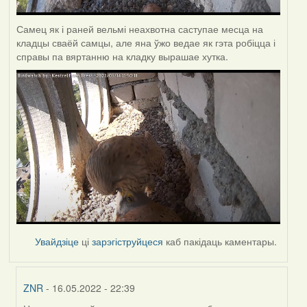
Самец як і раней вельмі неахвотна саступае месца на
кладцы сваёй самцы, але яна ўжо ведае як гэта робіцца і
справы па вяртанню на кладку вырашае хутка.
Увайдзіце
ці
зарэгіструйцеся
каб пакідаць каментары.
ZNR
- 16.05.2022 - 22:39