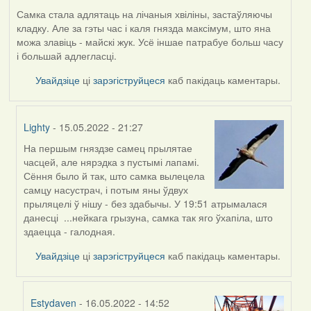
Самка стала адлятаць на лічаныя хвіліны, застаўляючы
кладку. Але за гэты час і каля гнязда максімум, што яна
можа злавіць - майскі жук. Усё іншае патрабуе больш часу
і большай адлегласці.
Увайдзіце
ці
зарэгіструйцеся
каб пакідаць каментары.
Lighty
- 15.05.2022 - 21:27
На першым гняздзе самец прылятае
In
часцей, але нярэдка з пустымі лапамі.
reply
Сёння было й так, што самка вылецела
to
самцу насустрач, і потым яны ўдвух
by
прыляцелі ў нішу - без здабычы. У 19:51 атрымалася
Harrier
данесці ...нейкага грызуна, самка так яго ўхапіла, што
здаецца - галодная.
Увайдзіце
ці
зарэгіструйцеся
каб пакідаць каментары.
Estydaven
- 16.05.2022 - 14:52