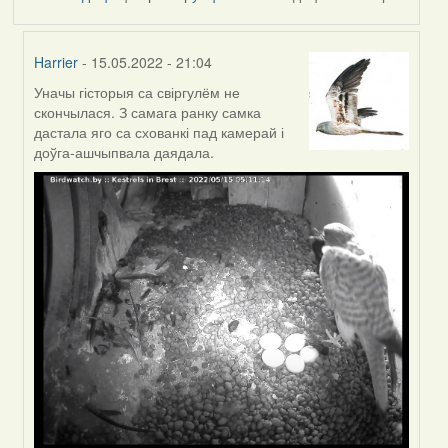
Harrier
- 15.05.2022 - 21:04
Уначы гісторыя са свіргулём не
In
скончылася. З самага ранку самка
reply
дастала яго са схованкі пад камерай і
to
доўга-ашчыпвала даядала.
by
Feather