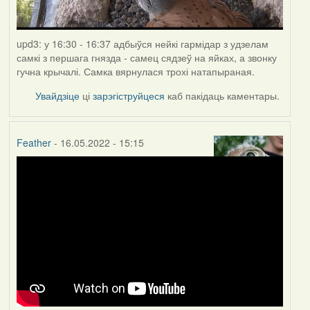
upd3: у 16:30 - 16:37 адбыўся нейкі гармідар з удзелам
самкі з першага гнязда - самец сядзеў на яйках, а звонку
гучна крычалі. Самка вярнулася трохі натапыраная.
Увайдзіце
ці
зарэгіструйцеся
каб пакідаць каментары.
Feather
- 16.05.2022 - 15:15