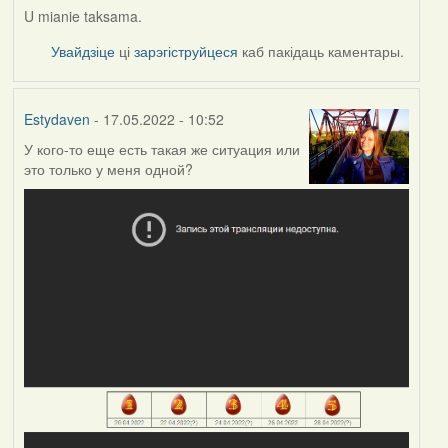
U mianie taksama.
Увайдзіце
ці
зарэгіструйцеся
каб пакідаць каментары.
Estydaven
- 17.05.2022 - 10:52
У кого-то еще есть такая же ситуация или
это только у меня одной?