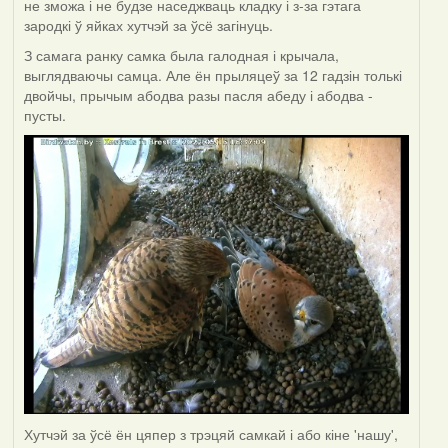
не зможа і не будзе наседжваць кладку і з-за гэтага
зародкі ў яйках хутчэй за ўсё загінуць.
З самага ранку самка была галодная і крычала,
выглядваючы самца. Але ён прыляцеў за 12 гадзін толькі
двойчы, прычым абодва разы пасля абеду і абодва -
пусты.
Хутчэй за ўсё ён цяпер з трэцяй самкай і або кіне 'нашу',