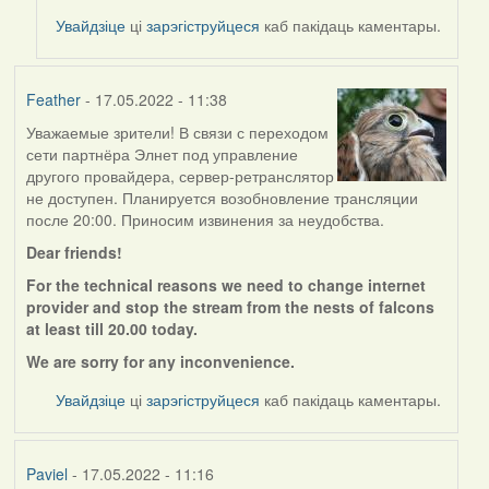
to
Увайдзіце
ці
зарэгіструйцеся
каб пакідаць каментары.
by
Feather
Feather
- 17.05.2022 - 11:38
Уважаемые зрители! В связи с переходом
сети партнёра Элнет под управление
другого провайдера, сервер-ретранслятор
не доступен. Планируется возобновление трансляции
после 20:00. Приносим извинения за неудобства.
Dear friends!
For the technical reasons we need to change internet
provider and stop the stream from the nests of falcons
at least till 20.00 today.
We are sorry for any
inconvenience.
Увайдзіце
ці
зарэгіструйцеся
каб пакідаць каментары.
Paviel
- 17.05.2022 - 11:16