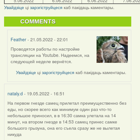
5.06.2022
6.06.2022
6.06.2022
7.06.20
Увайдзіце
ці
зарэгіструйцеся
каб пакідаць каментары.
COMMENTS
Feather
- 21.05.2022 - 22:01
Проводятся работы по настройке
In
трансляции на Youtube. Надеемся, на
reply
следующей неделе вернётся.
to
by
Увайдзіце
ці
зарэгіструйцеся
каб пакідаць каментары.
bzzzil
nataly.d
- 19.05.2022 - 16:51
На первом гнезде самец прилетал преимущественно без
еды, но скорее всего как минимум один раз что-то
небольшое приносил, в в 16:30 самка улетала на 14
минут, на втором гнезде в 14:53 самец принес самке
большого грызуна, она его съела сразу же не вылетая
никуда