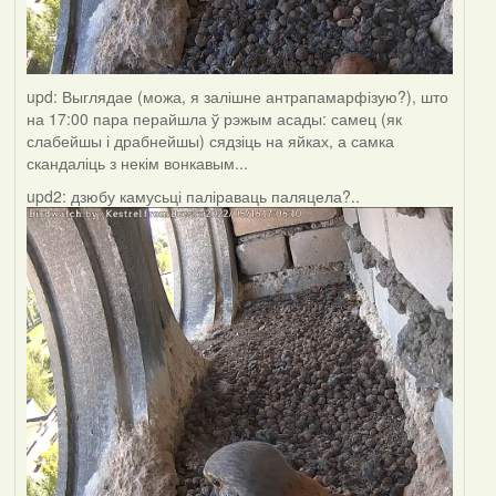
upd: Выглядае (можа, я залішне антрапамарфізую?), што
на 17:00 пара перайшла ў рэжым асады: самец (як
слабейшы і драбнейшы) сядзіць на яйках, а самка
скандаліць з некім вонкавым...
upd2: дзюбу камусьці паліраваць паляцела?..