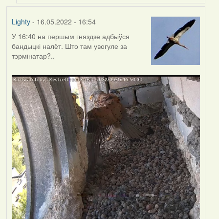
Lighty
- 16.05.2022 - 16:54
У 16:40 на першым гняздзе адбыўся
бандыцкі налёт. Што там увогуле за
тэрмінатар?..