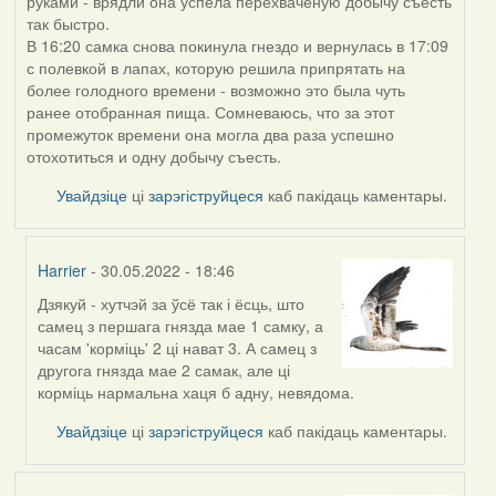
руками - врядли она успела перехваченую добычу съесть
так быстро.
В 16:20 самка снова покинула гнездо и вернулась в 17:09
с полевкой в лапах, которую решила припрятать на
более голодного времени - возможно это была чуть
ранее отобранная пища. Сомневаюсь, что за этот
промежуток времени она могла два раза успешно
отохотиться и одну добычу съесть.
Увайдзіце
ці
зарэгіструйцеся
каб пакідаць каментары.
Harrier
- 30.05.2022 - 18:46
Дзякуй - хутчэй за ўсё так і ёсць, што
In
самец з першага гнязда мае 1 самку, а
reply
часам 'корміць' 2 ці нават 3. А самец з
to
другога гнязда мае 2 самак, але ці
by
корміць нармальна хаця б адну, невядома.
ZNR
Увайдзіце
ці
зарэгіструйцеся
каб пакідаць каментары.