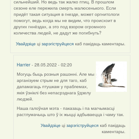
сильнейший. Но ведь так жалко птиц. В прошлом
reply
сезоне еле пережила смерть малюсенького. Если
to
придёт такая ситуация в гнезде, может оргнитологи
by
помогут, ведь когда мы не видим, что происхоит в
Harrier
других гннёздах, а это под взором огромного
количества людей, не дадут же погибнуть?
Увайдзіце
ці
зарэгіструйцеся
каб пакідаць каментары.
Harrier
- 28.05.2022 - 02:20
Могуць быць розныя рашэнні. Але мы
In
арганізуем стрым не для таго, каб
reply
дапамагаць птушкам у праблемах,
to
якія ўзніклі без непасрэднага ўдзелу
by
людзей.
09Алена
Наша галоўная мэта - паказаць і па магчымасці
растлумачыць што ў іх жыцці адбываецца і чаму так.
Увайдзіце
ці
зарэгіструйцеся
каб пакідаць
каментары.