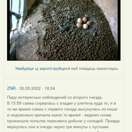
Увайдзіце
ці
зарэгіструйцеся
каб пакідаць каментары.
ZNR
- 30.05.2022 - 18:04
Пару интересных наблюдений со второго гнезда.
В 15:59 самка сорвалась с кладки у улетела куда то, и в
то же время самка с первого гнезда высунулась из ниши
и недовольно кричала какое то время - видимо снова
произошла попытка перехвата добычи у соседей. Правда
вернулась она в гнездо через три минуты с пустыми