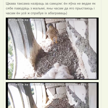
Цікава таксама назіраць за самцом: ён яўна не ведае як
сябе паводзіць з малымі, яны часам да яго прыстаюць і
часам ён усё ж спрабуе іх абаграваць)