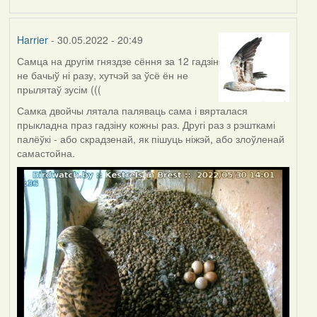
Harrier
- 30.05.2022 - 20:49
Самца на другім гняздзе сёння за 12 гадзін
не бачыў ні разу, хутчэй за ўсё ён не
прылятаў зусім (((
Самка двойчы лятала паляваць сама і вярталася
прыкладна праз гадзіну кожны раз. Другі раз з рэшткамі
палёўкі - або скрадзенай, як пішуць ніжэй, або злоўленай
самастойна.