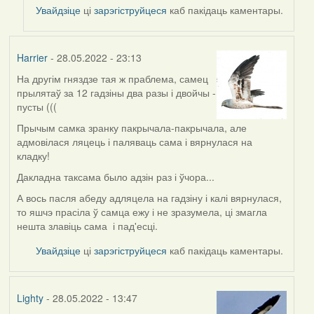
to
Увайдзіце
ці
зарэгіструйцеся
каб пакідаць каментары.
by
ZNR
Harrier
- 28.05.2022 - 23:13
На другім гняздзе тая ж праблема, самец
прылятаў за 12 гадзіны два разы і двойчы -
пусты (((
Прычым самка зранку пакрычала-пакрычала, але
адмовілася ляцець і паляваць сама і вярнулася на
кладку!
Дакладна таксама было адзін раз і ўчора...
А вось пасля абеду адляцела на гадзіну і калі вярнулася,
то яшчэ прасіла ў самца ежу і не зразумела, ці змагла
нешта злавіць сама і пад'есці.
Увайдзіце
ці
зарэгіструйцеся
каб пакідаць каментары.
Lighty
- 28.05.2022 - 13:47