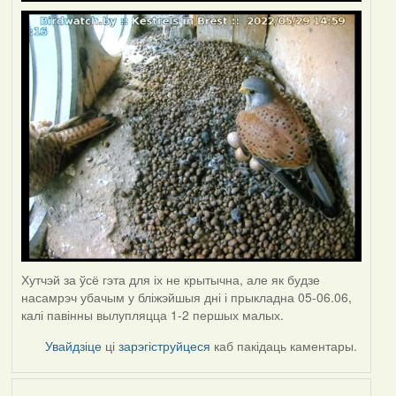
Хутчэй за ўсё гэта для іх не крытычна, але як будзе
насамрэч убачым у бліжэйшыя дні і прыкладна 05-06.06,
калі павінны вылупляцца 1-2 першых малых.
Увайдзіце
ці
зарэгіструйцеся
каб пакідаць каментары.