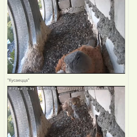
"Кусаецца"