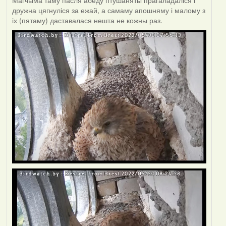
Магчыма таму пасля абеду птушаняты прагаладаліся і
дружна цягнуліся за ежай, а самаму апошняму і малому з
іх (пятаму) даставалася нешта не кожны раз.