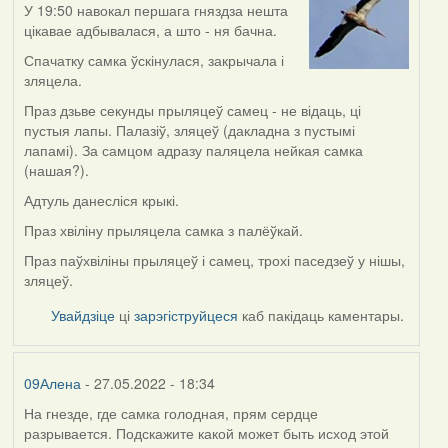
У 19:50 навокал першага гняздза нешта
цікавае адбывалася, а што - ня бачна.
Спачатку самка ўскінулася, закрычала і
зляцела.
Праз дзьве секунды прыляцеў самец - не відаць, ці
пустыя лапы. Палазіў, зляцеў (дакладна з пустымі
лапамі). За самцом адразу паляцела нейкая самка
(нашая?).
Адтуль данесліся крыкі.
Праз хвіліну прыляцела самка з палёўкай.
Праз паўхвіліны прыляцеў і самец, трохі паседзеў у нішы,
зляцеў.
Увайдзіце
ці
зарэгіструйцеся
каб пакідаць каментары.
09Алена
- 27.05.2022 - 18:34
На гнезде, где самка голодная, прям сердце
разрывается. Подскажите какой может быть исход этой