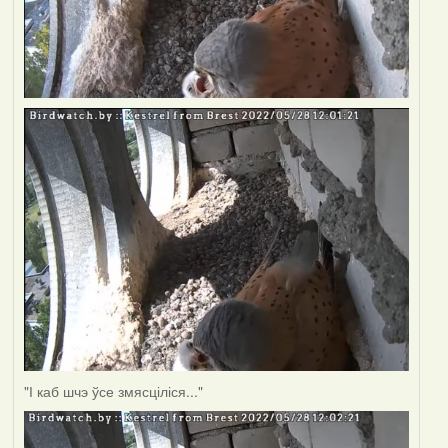
"І каб шчэ ўсе змясціліся..."