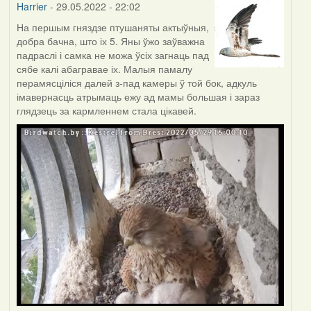
Harrier
- 29.05.2022 - 22:02
На першым гняздзе птушаняты актыўныя,
добра бачна, што іх 5. Яны ўжо заўважна
падраслі і самка не можа ўсіх загнаць пад
сябе калі абагравае іх. Малыя памалу
перамясціліся далей з-пад камеры ў той бок, адкуль
імавернасць атрымаць ежу ад мамы большая і зараз
глядзець за кармленнем стала цікавей.