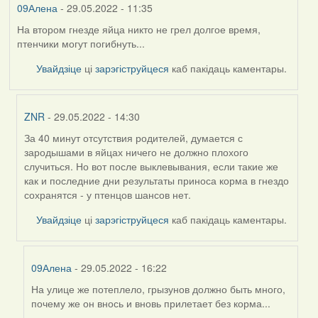
09Алена
- 29.05.2022 - 11:35
На втором гнезде яйца никто не грел долгое время,
птенчики могут погибнуть...
Увайдзіце
ці
зарэгіструйцеся
каб пакідаць каментары.
ZNR
- 29.05.2022 - 14:30
За 40 минут отсутствия родителей, думается с
In
зародышами в яйцах ничего не должно плохого
reply
случиться. Но вот после выклевывания, если такие же
to
как и последние дни результаты приноса корма в гнездо
by
сохранятся - у птенцов шансов нет.
09Алена
Увайдзіце
ці
зарэгіструйцеся
каб пакідаць каментары.
09Алена
- 29.05.2022 - 16:22
На улице же потеплело, грызунов должно быть много,
In
почему же он внось и вновь прилетает без корма...
reply