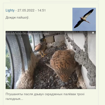
Lighty
- 27.05.2022 - 14:51
Дождж пайшоў.
Птушаняты пасля дзьвух скрадзеных палёвак трохі
галодныя...