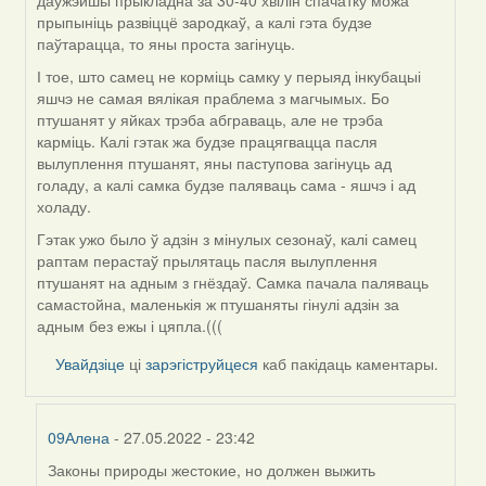
даўжэйшы прыкладна за 30-40 хвілін спачатку можа
прыпыніць развіццё зародкаў, а калі гэта будзе
паўтарацца, то яны проста загінуць.
І тое, што самец не корміць самку у перыяд інкубацыі
яшчэ не самая вялікая праблема з магчымых. Бо
птушанят у яйках трэба абграваць, але не трэба
карміць. Калі гэтак жа будзе працягвацца пасля
вылуплення птушанят, яны паступова загінуць ад
голаду, а калі самка будзе паляваць сама - яшчэ і ад
холаду.
Гэтак ужо было ў адзін з мінулых сезонаў, калі самец
раптам перастаў прылятаць пасля вылуплення
птушанят на адным з гнёздаў. Самка пачала паляваць
самастойна, маленькія ж птушаняты гінулі адзін за
адным без ежы і цяпла.(((
Увайдзіце
ці
зарэгіструйцеся
каб пакідаць каментары.
09Алена
- 27.05.2022 - 23:42
Законы природы жестокие, но должен выжить
In