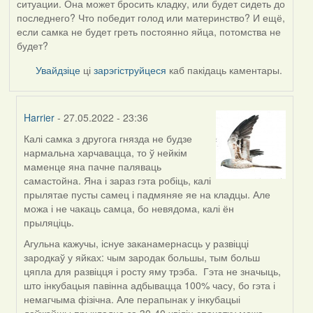
ситуации. Она может бросить кладку, или будет сидеть до
последнего? Что победит голод или материнство? И ещё,
если самка не будет греть постоянно яйца, потомства не
будет?
Увайдзіце
ці
зарэгіструйцеся
каб пакідаць каментары.
Harrier
- 27.05.2022 - 23:36
Калі самка з другога гнязда не будзе
In
нармальна харчавацца, то ў нейкім
reply
маменце яна пачне паляваць
to
самастойна. Яна і зараз гэта робіць, калі
by
прылятае пусты самец і падмяняе яе на кладцы. Але
09Алена
можа і не чакаць самца, бо невядома, калі ён
прыляціць.
Агульна кажучы, існуе заканамернасць у развіцці
зародкаў у яйках: чым зародак большы, тым больш
цяпла для развіцця і росту яму трэба. Гэта не значыць,
што інкубацыя павінна адбывацца 100% часу, бо гэта і
немагчыма фізічна. Але перапынак у інкубацыі