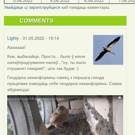
5.06.2022
6.06.2022
6.06.2022
7.06.20
Увайдзіце
ці
зарэгіструйцеся
каб пакідаць каментары.
COMMENTS
Lighty
- 31.05.2022 - 19:14
Ааааааа!
Кхм, выбачайце. Проста... было ў мяне
напаўпрадчуванне-напаў..."ну, ты яшчэ
птушанят пакармі!", што так будзе :)
Гендэрна неканформны самец з першага гнязда
працягвае паводзіць сябе гендэрна неканформна. Самка
абураецца: