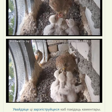
Увайдзіце
ці
зарэгіструйцеся
каб пакідаць каментары.