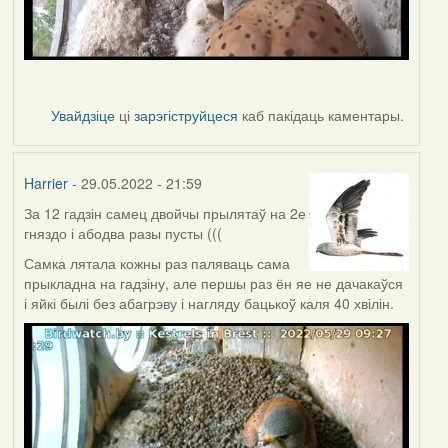
Увайдзіце
ці
зарэгіструйцеся
каб пакідаць каментары.
Harrier
- 29.05.2022 - 21:59
За 12 гадзін самец двойчы прылятаў на 2е
гняздо і абодва разы пусты (((
Самка лятала кожны раз паляваць сама
прыкладна на гадзіну, але першы раз ён яе не дачакаўся
і яйкі былі без абагрэву і нагляду бацькоў каля 40 хвілін.