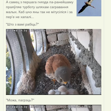
А самец з першага гнязда па-ранейшаму
праяўляе турботу шляхам сагравання
малых. Каб шчэ яны так не мітусіліся і за
пер'е не хапалі...
"Што з вамі рабіць?"
"Можа, пагрэць?"