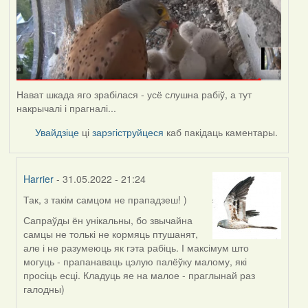
Нават шкада яго зрабілася - усё слушна рабіў, а тут
накрычалі і прагналі...
Увайдзіце
ці
зарэгіструйцеся
каб пакідаць каментары.
Harrier
- 31.05.2022 - 21:24
Так, з такім самцом не прападзеш! )
In
reply
Сапраўды ён унікальны, бо звычайна
to
самцы не толькі не кормяць птушанят,
by
але і не разумеюць як гэта рабіць. І максімум што
Lighty
могуць - прапанаваць цэлую палёўку малому, які
просіць есці. Кладуць яе на малое - праглынай раз
галодны)