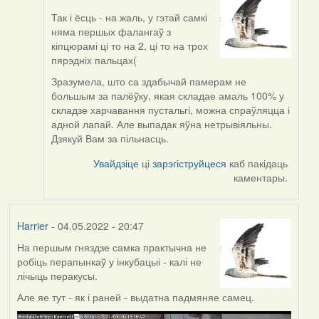
Так і ёсць - на жаль, у гэтай самкі
In
няма першых фалангаў з
reply
кіпцюрамі ці то на 2, ці то на трох
to
пярэдніх пальцах(
by
ZNR
Зразумела, што са здабычай памерам не
большым за палёўку, якая складае амаль 100% у
складзе харчавання пустальгі, можна спраўляцца і
адной лапай. Але выпадак яўна нетрывіяльны.
Дзякуй Вам за пільнасць.
Увайдзіце
ці
зарэгіструйцеся
каб пакідаць
каментары.
Harrier
- 04.05.2022 - 20:47
На першым гняздзе самка практычна не
робіць перапынкаў у інкубацыі - калі не
лічыць перакусы.
Але яе тут - як і раней - выдатна падмяняе самец.