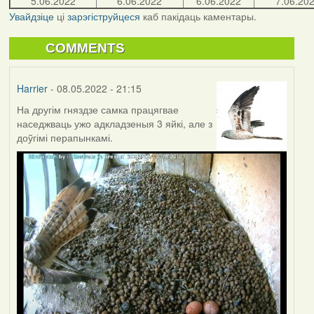
5.06.2022
6.06.2022
6.06.2022
7.06.20
Увайдзіце
ці
зарэгіструйцеся
каб пакідаць каментары.
COMMENTS
Harrier
- 08.05.2022 - 21:15
На другім гняздзе самка працягвае
наседжваць ужо адкладзеныя 3 яйкі, але з
доўгімі перапынкамі.