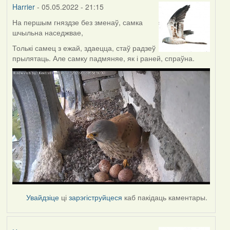
Harrier
- 05.05.2022 - 21:15
На першым гняздзе без зменаў, самка
шчыльна наседжвае,
Толькі самец з ежай, здаецца, стаў радзеў
прылятаць. Але самку падмяняе, як і раней, спраўна.
Увайдзіце
ці
зарэгіструйцеся
каб пакідаць каментары.