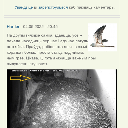
Увайдзіце
ці
зарэгіструйцеся
каб пакідаць каментары.
Harrier
- 04.05.2022 - 20:45
На другім гняздзе самка, здаецца, усё ж
пачала наседжвць першае і адзінае пакуль
што яйка. Праўда, робіць гэта яшчэ вельмі
коратка і больш проста стаіць над яйкам,
чым грэе. Цікава, ці гэта акажацца важным пры
вылупленні птушанят.