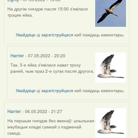
На другім гняздзе пасля 15:00 з'явілася
трэцяе яйка.
Увайдзіце
ці
зарэгіструйцеся
каб пакідаць каментары.
Harrier
- 07.05.2022 - 20:20
Так, 3-е яйка з'явілася нават троху
In
раней, чым праз 2-е сутак пасля другога.
reply
to
by
Увайдзіце
ці
зарэгіструйцеся
каб пакідаць каментары.
Lighty
Harrier
- 06.05.2022 - 21:27
На першым гняздзе без зменаў: шчыльная
інкубацыя кладкі самкай з падменай
самца.