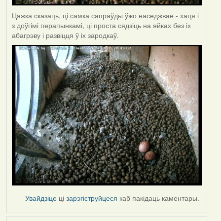
Цяжка сказаць, ці самка сапраўды ўжо наседжвае - хаця і
з доўгімі перапынкамі, ці проста сядзіць на яйках без іх
абагрэву і развіцця ў іх зародкаў.
Увайдзіце
ці
зарэгіструйцеся
каб пакідаць каментары.