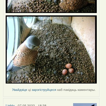
Увайдзіце
ці
зарэгіструйцеся
каб пакідаць каментары.
Lighty
- 07.05.2022 - 18:38