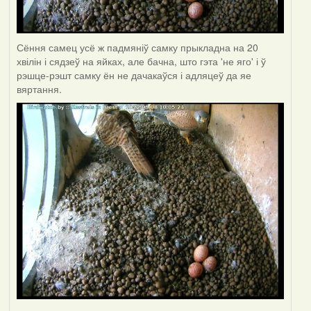
Сёння самец усё ж падмяніў самку прыкладна на 20
хвілін і сядзеў на яйках, але бачна, што гэта 'не яго' і ў
рэшце-рэшт самку ён не дачакаўся і адляцеў да яе
вяртання.