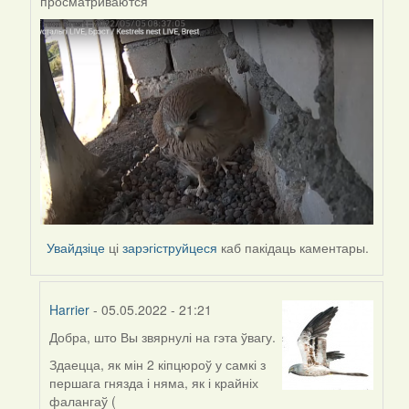
просматриваются
to
by
Harrier
Увайдзіце
ці
зарэгіструйцеся
каб пакідаць каментары.
Harrier
- 05.05.2022 - 21:21
Добра, што Вы звярнулі на гэта ўвагу.
In
reply
Здаецца, як мін 2 кіпцюроў у самкі з
to
першага гнязда і няма, як і крайніх
by
фалангаў (