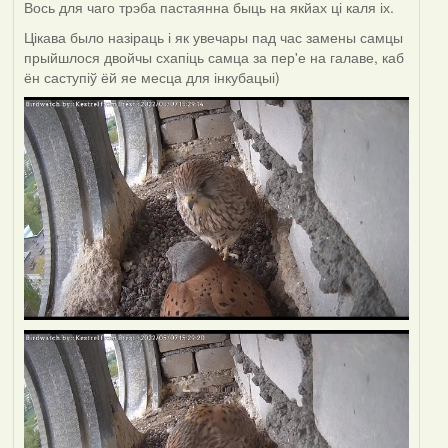
Вось для чаго трэба пастаянна быць на якйах ці каля іх.
Цікава было назіраць і як увечары пад час замены самцы
прыйшлося двойчы схапіць самца за пер'е на галаве, каб
ён саступіў ёй яе месца для інкубацыі)