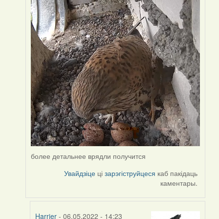
by
Harrier
более детальнее врядли получится
Увайдзіце
ці
зарэгіструйцеся
каб пакідаць
каментары.
Harrier
- 06.05.2022 - 14:23