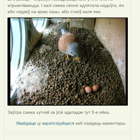
атрымліваецца. І калі самка сёння адлятала надоўга, ён
або сядзеў на краю нішы, або стаяў каля яек.
Заўтра самка хутчэй за ўсё адкладзе тут 3-е яйка.
Увайдзіце
ці
зарэгіструйцеся
каб пакідаць каментары.