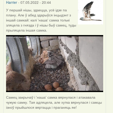
Harrier
- 07.05.2022 - 20:44
У першай нішы, здаецца, усё ідзе па
плану. Але ў абед здарыўся інцыдэнт з
іншай самкай: калі 'наша' самка толькі
зляцела з гнязда і ў нішы быў самец, туды
прыляцела іншая самка.
Самец закрычаў і 'наша' самка вярнулася і атакавала
чужую самку. Тая адляцела, але хутка вярнулася і самцы
ізноў прыйшлося вяртацца і праганяць яе!