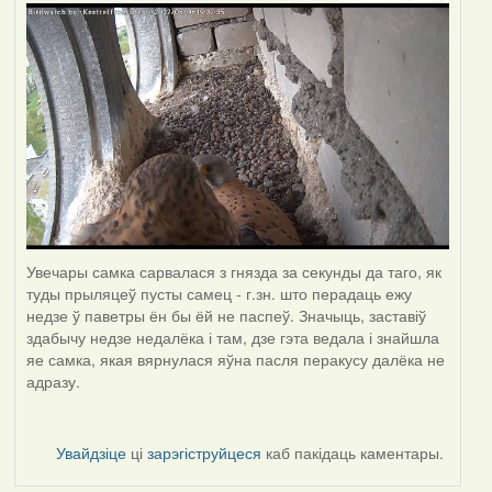
Увечары самка сарвалася з гнязда за секунды да таго, як
туды прыляцеў пусты самец - г.зн. што перадаць ежу
недзе ў паветры ён бы ёй не паспеў. Значыць, заставіў
здабычу недзе недалёка і там, дзе гэта ведала і знайшла
яе самка, якая вярнулася яўна пасля перакусу далёка не
адразу.
Увайдзіце
ці
зарэгіструйцеся
каб пакідаць каментары.