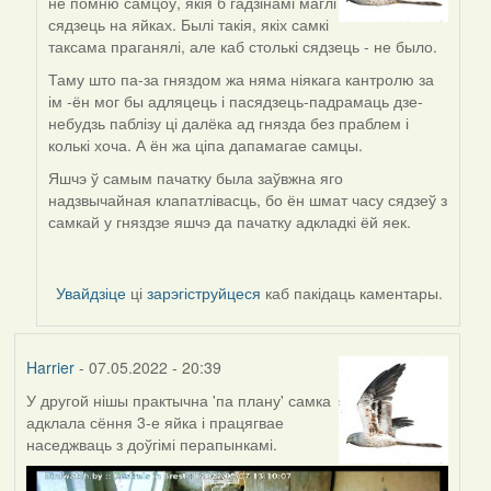
не помню самцоў, якія б гадзінамі маглі
to
сядзець на яйках. Былі такія, якіх самкі
by
таксама праганялі, але каб столькі сядзець - не было.
Lighty
Таму што па-за гняздом жа няма ніякага кантролю за
ім -ён мог бы адляцець і пасядзець-падрамаць дзе-
небудзь паблізу ці далёка ад гнязда без праблем і
колькі хоча. А ён жа ціпа дапамагае самцы.
Яшчэ ў самым пачатку была заўвжна яго
надзвычайная клапатлівасць, бо ён шмат часу сядзеў з
самкай у гняздзе яшчэ да пачатку адкладкі ёй яек.
Увайдзіце
ці
зарэгіструйцеся
каб пакідаць каментары.
Harrier
- 07.05.2022 - 20:39
У другой нішы практычна 'па плану' самка
адклала сёння 3-е яйка і працягвае
наседжваць з доўгімі перапынкамі.