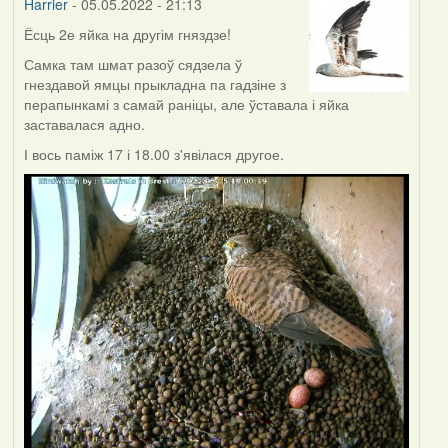
Harrier
- 05.05.2022 - 21:13
Ёсць 2е яйка на другім гняздзе!
Самка там шмат разоў сядзела ў
гнездавой ямцы прыкладна па гадзіне з
перапынкамі з самай раніцы, але ўставала і яйка
заставалася адно.
І вось паміж 17 і 18.00 з'явілася другое.