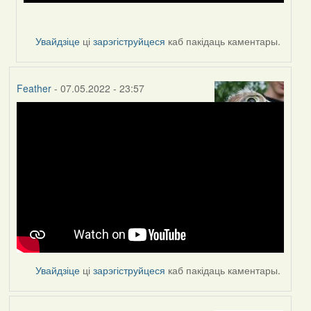
Увайдзіце
ці
зарэгіструйцеся
каб пакідаць каментары.
Feather
- 07.05.2022 - 23:57
Увайдзіце
ці
зарэгіструйцеся
каб пакідаць каментары.