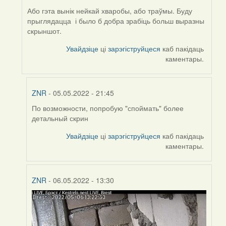
ZNR
Або гэта вынік нейкай хваробы, або траўмы. Буду
прыглядацца і было б добра зрабіць больш выразны
скрыншот.
Увайдзіце
ці
зарэгіструйцеся
каб пакідаць
каментары.
ZNR
- 05.05.2022 - 21:45
По возможности, попробую "споймать" более
In
детальный скрин
reply
to
Увайдзіце
ці
зарэгіструйцеся
каб пакідаць
by
каментары.
Harrier
ZNR
- 06.05.2022 - 13:30
In
reply
to