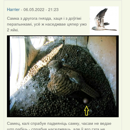
Harrier
- 06.05.2022 - 21:23
Самка з другога гнязда, хаця і з доўгімі
перапынкамі, усё ж наседжвае цяпер ужо
2 яйкі.
Самец, калі спрабуе падмяніць самку, часам не ведае
што рабіць - спрабуе наседжваць, але ў яго гэта не