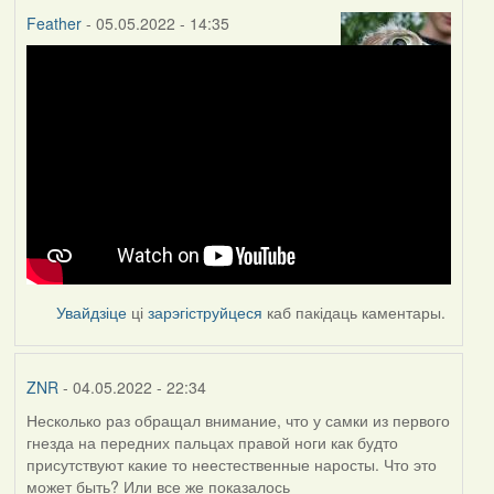
Feather
- 05.05.2022 - 14:35
Увайдзіце
ці
зарэгіструйцеся
каб пакідаць каментары.
ZNR
- 04.05.2022 - 22:34
Несколько раз обращал внимание, что у самки из первого
гнезда на передних пальцах правой ноги как будто
присутствуют какие то неестественные наросты. Что это
может быть? Или все же показалось