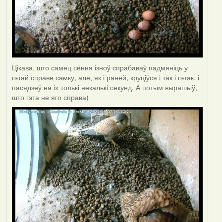
Цікава, што самец сёння ізноў спрабаваў падмяніць у
гэтай справе самку, але, як і раней, круціўся і так і гэтак, і
пасядзеў на іх толькі некалькі секунд. А потым вырашыў,
што гэта не яго справа)