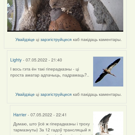
Увайдзіце
ці
зарэгіструйцеся
каб пакідаць каментары.
Lighty
- 07.05.2022 - 21:40
І вось гэта ён такі гіперадказны - ці
In
проста аматар адпачыць, падрамаць?..
reply
to
by
Увайдзіце
ці
зарэгіструйцеся
каб пакідаць каментары.
Harrier
Harrier
- 07.05.2022 - 22:41
Думаю, што ўсё ж гіперадказны і троху
In
тармазнуты) За 12 гадоў трансляцый я
reply