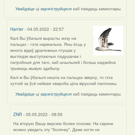
Увайдзіце
ці
зарэгіструйцеся
каб пакідаць каментары.
Harrier
- 04.05.2022 - 22:57
Калі Вы ўбачылі вырасты знізу на
In
пальцах - гэта нармальна. Яны ёсць у
reply
многіх відаў драпежных птушак у
to
выглядзе выступаючых падушачак і
by
патрэбныя для таго, каб шчыльней і больш надзейна
ZNR
трымаць жывую здабычу.
Калі ж Вы ўбачылі нешта на пальцах зверху, то гэта
хутчэй за ўсё нейкая хвароба ціпа віруснай папіломы.
Увайдзіце
ці
зарэгіструйцеся
каб пакідаць каментары.
ZNR
- 05.05.2022 - 08:59
На вторую Вашу версию более похоже. На скрине
In
можно увидеть эту "болячку". Даже когти не
reply