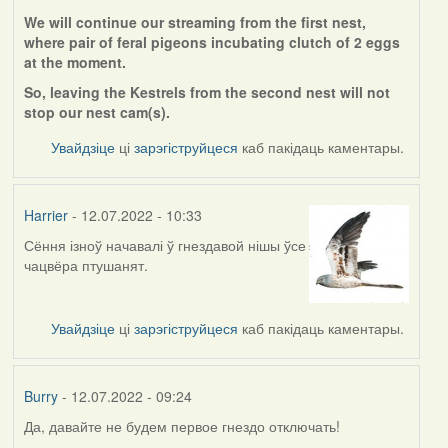
We will continue our streaming from the first nest,
where pair of feral pigeons incubating clutch of 2 eggs
at the moment.
So, leaving the Kestrels from the second nest will not
stop our nest cam(s).
Увайдзіце
ці
зарэгіструйцеся
каб пакідаць каментары.
Harrier
- 12.07.2022 - 10:33
Сёння ізноў начавалі ў гнездавой нішы ўсе
чацвёра птушанят.
Увайдзіце
ці
зарэгіструйцеся
каб пакідаць каментары.
Burry
- 12.07.2022 - 09:24
Да, давайте не будем первое гнездо отключать!