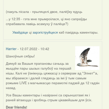
(пакуль пісала - прыляцелі двое, палёўку ядуць
...у 12:35 - гэта мне прымроілася, ці яно сапраўды
спрабавала лавіць асамуху ў палёце?)
Увайдзіце
ці
зарэгіструйцеся
каб пакідаць каментары.
Harrier
- 12.07.2022 - 10:42
Шаноўныя сябры!
Дзякуй за Вашыя прапановы сачыць за
жыццём пары шызых галубоў на першай
нішы. Калі не ўзнікнуць цяжкасці з серверам ад "Элнет"'а,
мы збіраемся і далей глядзець за імі ў тым самым
рэжыме LIVE з магчымасцю перамоткі падзей да 12 гадзін
назад.
Усе Вашы каментары і назіранні са скрыншотамі як і
раней вітаюцца і зробяць стрым цікавейшым для ўсіх.
Dear friends!