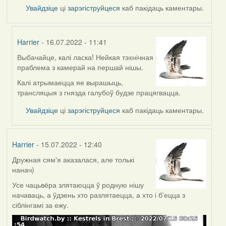
Увайдзіце
ці
зарэгіструйцеся
каб пакідаць каментары.
Harrier
- 16.07.2022 - 11:41
Выбачайце, калі ласка! Нейкая тэхнічная
In
праблема з камерай на першай нішы.
reply
to
Калі атрымаецца яе вырашыць,
by
трансляцыя з гнязда галубоў будзе працягвацца.
svetlana
Увайдзіце
ці
зарэгіструйцеся
каб пакідаць каментары.
vranova
Harrier
- 15.07.2022 - 12:40
Дружная сям'я аказалася, але толькі
нанач)
Усе чацьвёра злятаюцца ў родную нішу
начаваць, а ўдзень хто разлятаецца, а хто і б'ецца з
сіблінгамі за ежу.