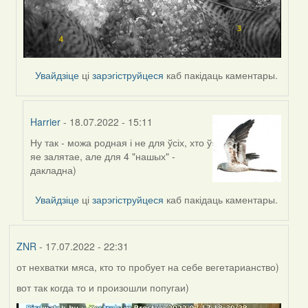
Увайдзіце
ці
зарэгіструйцеся
каб пакідаць каментары.
Harrier
- 18.07.2022 - 15:11
Ну так - можа родная і не для ўсіх, хто ў
In
яе залятае, але для 4 "нашых" -
reply
дакладна)
to
by
Увайдзіце
ці
зарэгіструйцеся
каб пакідаць каментары.
Lighty
ZNR
- 17.07.2022 - 22:31
от нехватки мяса, кто то пробует на себе вегетарианство)
вот так когда то и произошли попугаи)