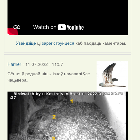
Увайдзіце
ці
зарэгіструйцеся
каб пакідаць каментары.
Harrier
- 11.07.2022 - 11:57
Сёння ў роднай нішы ізноў начавалі ўсе
чацьвёра.