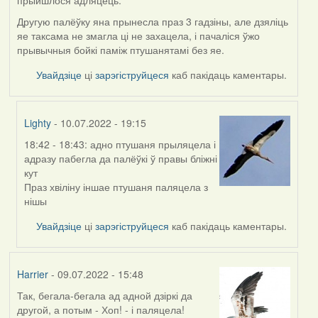
прыйшлося адляцець.
Другую палёўку яна прынесла праз 3 гадзіны, але дзяліць
яе таксама не змагла ці не захацела, і пачаліся ўжо
прывычныя бойкі паміж птушанятамі без яе.
Увайдзіце
ці
зарэгіструйцеся
каб пакідаць каментары.
Lighty
- 10.07.2022 - 19:15
18:42 - 18:43: адно птушаня прыляцела і
In
адразу пабегла да палёўкі ў правы бліжні
reply
кут
to
Праз хвіліну іншае птушаня паляцела з
by
нішы
Harrier
Увайдзіце
ці
зарэгіструйцеся
каб пакідаць каментары.
Harrier
- 09.07.2022 - 15:48
Так, бегала-бегала ад адной дзіркі да
другой, а потым - Хоп! - і паляцела!