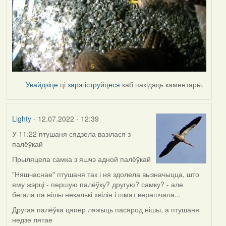
Увайдзіце
ці
зарэгіструйцеся
каб пакідаць каментары.
Lighty
- 12.07.2022 - 12:39
У 11:22 птушаня сядзела вазілася з
палёўкай
Прыляцела самка з яшчэ адной палёўкай
"Няшчаснае" птушаня так і ня здолела вызначыцца, што
яму жэрці - першую палёўку? другую? самку? - але
бегала па нішы некалькі хвілін і шмат верашчала...
Другая палёўка цяпер ляжыць пасярод нішы, а птушаня
недзе лятае