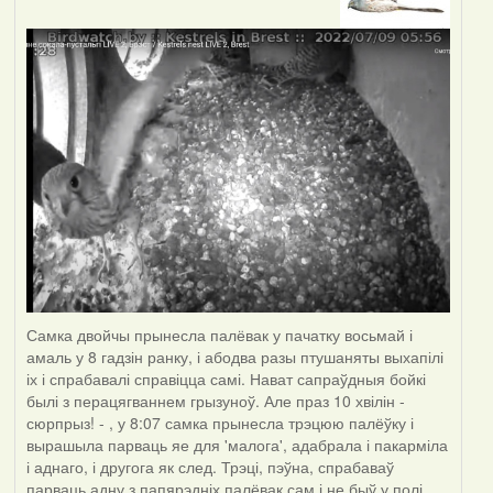
Самка двойчы прынесла палёвак у пачатку восьмай і
амаль у 8 гадзін ранку, і абодва разы птушаняты выхапілі
іх і спрабавалі справіцца самі. Нават сапраўдныя бойкі
былі з перацягваннем грызуноў. Але праз 10 хвілін -
сюрпрыз! - , у 8:07 самка прынесла трэцюю палёўку і
вырашыла парваць яе для 'малога', адабрала і пакарміла
і аднаго, і другога як след. Трэці, пэўна, спрабаваў
парваць адну з папярэдніх палёвак сам і не быў у полі