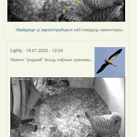
Увайдзіце
ці
зарэгіструйцеся
каб пакідаць каментары.
Lighty
- 18.07.2022 - 12:04
Наконт "роднай" ёсьць пэўныя сумневы...
In
reply
to
by
Harrier