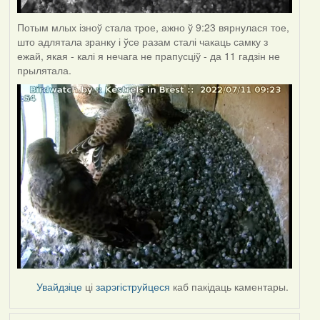
Потым млых ізноў стала трое, ажно ў 9:23 вярнулася тое,
што адлятала зранку і ўсе разам сталі чакаць самку з
ежай, якая - калі я нечага не прапусціў - да 11 гадзін не
прылятала.
Увайдзіце
ці
зарэгіструйцеся
каб пакідаць каментары.