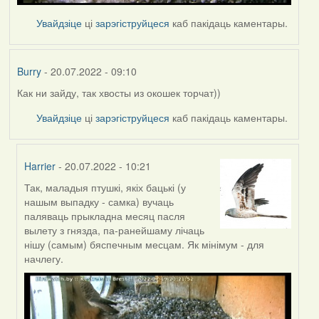
Увайдзіце
ці
зарэгіструйцеся
каб пакідаць каментары.
Burry
- 20.07.2022 - 09:10
Как ни зайду, так хвосты из окошек торчат))
Увайдзіце
ці
зарэгіструйцеся
каб пакідаць каментары.
Harrier
- 20.07.2022 - 10:21
Так, маладыя птушкі, якіх бацькі (у
In
нашым выпадку - самка) вучаць
reply
паляваць прыкладна месяц пасля
to
вылету з гнязда, па-ранейшаму лічаць
by
нішу (самым) бяспечным месцам. Як мінімум - для
Burry
начлегу.