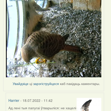
Увайдзіце
ці
зарэгіструйцеся
каб пакідаць каментары.
Harrier
- 18.07.2022 - 11:42
Ад лені тыя папугаі ўтварыліся: не хацелі
In