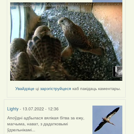
by
Harrier
Увайдзіце
ці
зарэгіструйцеся
каб пакідаць каментары.
Lighty
- 13.07.2022 - 12:36
Апоўдні адбылася вялікая бітва за ежу,
магчыма, нават, з дадатковымі
ўдзельнікамі...