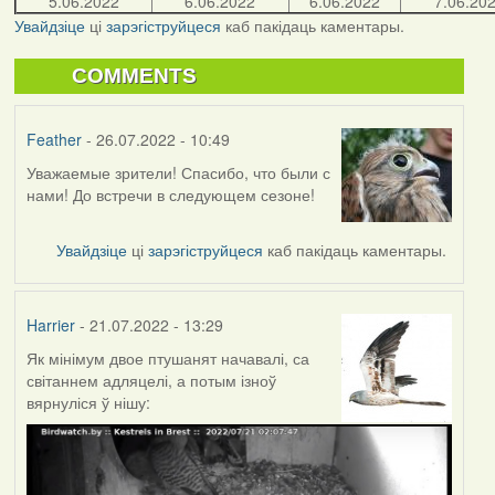
5.06.2022
6.06.2022
6.06.2022
7.06.20
Увайдзіце
ці
зарэгіструйцеся
каб пакідаць каментары.
COMMENTS
Feather
- 26.07.2022 - 10:49
Уважаемые зрители! Спасибо, что были с
нами! До встречи в следующем сезоне!
Увайдзіце
ці
зарэгіструйцеся
каб пакідаць каментары.
Harrier
- 21.07.2022 - 13:29
Як мінімум двое птушанят начавалі, са
світаннем адляцелі, а потым ізноў
вярнуліся ў нішу: