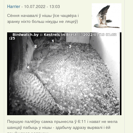
Harrier
- 10.07.2022 - 13:03
Сёння начавалі ў нішы ўсе чацвёра і
зранку ніхто больш нікуды не ляцеў)
Першую палёўку самка прынесла ў 6:11 і нават не мела
шанцаў пабыць у нішы - здабычу адразу вырвалі і ёй