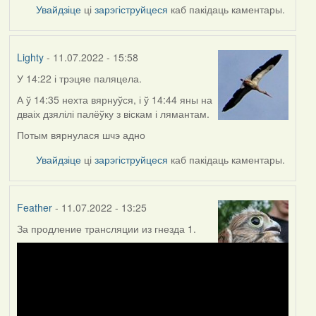
Увайдзіце
ці
зарэгіструйцеся
каб пакідаць каментары.
Lighty
- 11.07.2022 - 15:58
У 14:22 і трэцяе паляцела.
А ў 14:35 нехта вярнуўся, і ў 14:44 яны на
дваіх дзялілі палёўку з віскам і лямантам.
Потым вярнулася шчэ адно
Увайдзіце
ці
зарэгіструйцеся
каб пакідаць каментары.
Feather
- 11.07.2022 - 13:25
За продление трансляции из гнезда 1.