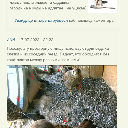
лавіць нешта жывое, а садавіна-
reply
гародніна нікуды не адлятае і не ўцякае)
to
by
Увайдзіце
ці
зарэгіструйцеся
каб пакідаць каментары.
ZNR
ZNR
- 17.07.2022 - 22:22
Похожу, эту просторную нишу используют для отдыха
слетки и из соседних гнезд. Радует, что обходится без
конфликтов между разными "семьями"