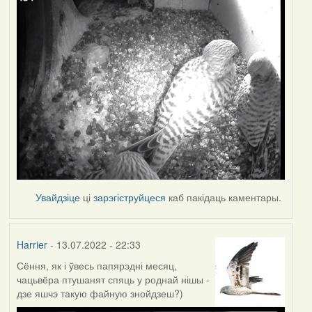
Увайдзіце
ці
зарэгіструйцеся
каб пакідаць каментары.
Harrier
- 13.07.2022 - 22:33
Сёння, як і ўвесь папярэдні месяц,
чацьвёра птушанят спяць у роднай нішы -
дзе яшчэ такую файную знойдзеш?)