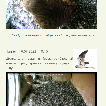
Увайдзіце
ці
зарэгіструйцеся
каб пакідаць каментары.
Harrier
- 16.07.2022 - 19:15
Цікава, што птушаняты ўвесь час і ў рознай
колькасці рэгулярна вяртаюцца ў родную
нішу: