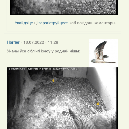
Увайдзіце
ці
зарэгіструйцеся
каб пакідаць каментары.
Harrier
- 18.07.2022 - 11:26
Уначы ўсе сіблінгі ізноў у роднай нішы: