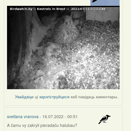
Увайдзіце
ці
зарэгіструйцеся
каб пакідаць каментары.
svetlana vranova
- 16.07.2022 - 00:51
A čamu vy zakryli pieradaču halubau?