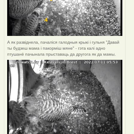
А як развіднела, пачаліся галодныя крыкі і гульня "Давай
ты будзеш мама і пакорміш мяне" - гэта калі адно
птушанё пачынала прыставаць да другога як да мамы.