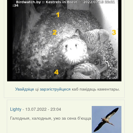
Увайдзіце
ці
зарэгіструйцеся
каб пакідаць каментары.
Lighty
- 13.07.2022 - 23:04
Галодныя, халодныя, ужо за сена б'юцца
In
reply
to