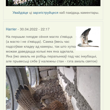
Увайдзіце
ці
зарэгіструйцеся
каб пакідаць каментары.
Harrier
- 30.04.2022 - 22:17
На першым гняздзе сёння магло з'явіцца
(а магло і не з'явіцца). Самка ўвесь час
падсоўвае кладку ад камеры, так што хутка
можам даведацца колькі яек яна адклала.
Яна ўжо амаль не робіць перапынкаў пад час інкубацыі,
але прывесьці сябе ў належны стан - гэта амаль святое)