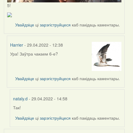
5!
Увайдзіце
ці
зарэгіструйцеся
каб пакідаць каментары.
Harrier
- 29.04.2022 - 12:38
Ура! Заўтра чакаем 6-е?
In
reply
to
by
Увайдзіце
ці
зарэгіструйцеся
каб пакідаць каментары.
nataly.d
nataly.d
- 29.04.2022 - 14:58
Так!
In
reply
Увайдзіце
ці
зарэгіструйцеся
каб пакідаць каментары.
to
by