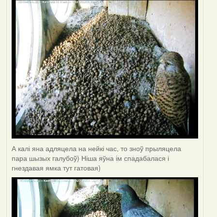
А калі яна адляцела на нейкі час, то зноў прыляцела
пара шызых галубоў) Ніша яўна ім спадабалася і
гнездавая ямка тут гатовая)