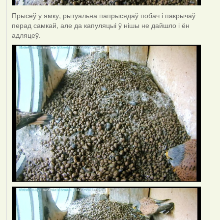
Прысеў у ямку, рытуальна папрысядаў побач і пакрычаў
перад самкай, але да капуляцыі ў нішы не дайшло і ён
адляцеў.