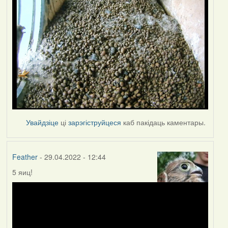
Увайдзіце
ці
зарэгіструйцеся
каб пакідаць каментары.
Feather
- 29.04.2022 - 12:44
5 яиц!