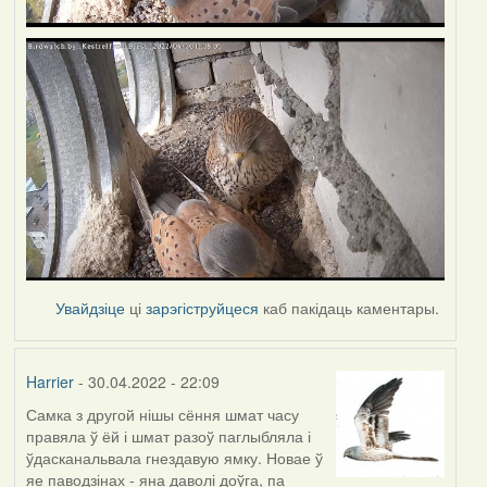
Увайдзіце
ці
зарэгіструйцеся
каб пакідаць каментары.
Harrier
- 30.04.2022 - 22:09
Самка з другой нішы сёння шмат часу
правяла ў ёй і шмат разоў паглыбляла і
ўдасканальвала гнездавую ямку. Новае ў
яе паводзінах - яна даволі доўга, па