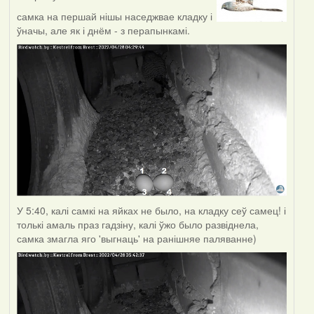
самка на першай нішы наседжвае кладку і
ўначы, але як і днём - з перапынкамі.
У 5:40, калі самкі на яйках не было, на кладку сеў самец! і
толькі амаль праз гадзіну, калі ўжо было развіднела,
самка змагла яго 'выгнаць' на ранішняе паляванне)