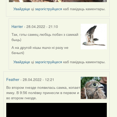
Увайдзіце
ці
зарэгіструйцеся
каб пакідаць каментары.
Harrier
- 28.04.2022 - 21:10
Так, гэты самец любіць побач з самкай
In
быць)
reply
to
А на другой нішы яшчэ ні разу не
by
бачылі)
Lighty
Увайдзіце
ці
зарэгіструйцеся
каб пакідаць каментары.
Feather
- 28.04.2022 - 12:21
Во втором гнезде появилась самка, копает
ямку. В 9:56 полёвку принесли в первом и
во втором гнезде.