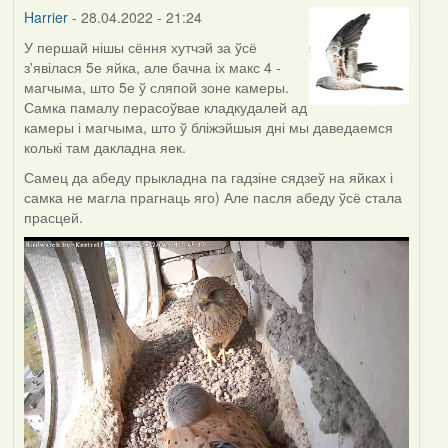
Harrier
Harrier
- 28.04.2022 - 21:24
У першай нішы сёння хутчэй за ўсё
з'явілася 5е яйка, але бачна іх макс 4 -
магчыма, што 5е ў сляпой зоне камеры.
Самка памалу перасоўвае кладкудалей ад
камеры і магчыма, што ў бліжэйшыя дні мы даведаемся
колькі там дакладна яек.
Самец да абеду прыкладна па гадзіне сядзеў на яйках і
самка не магла прагнаць яго) Але пасля абеду ўсё стала
прасцей.