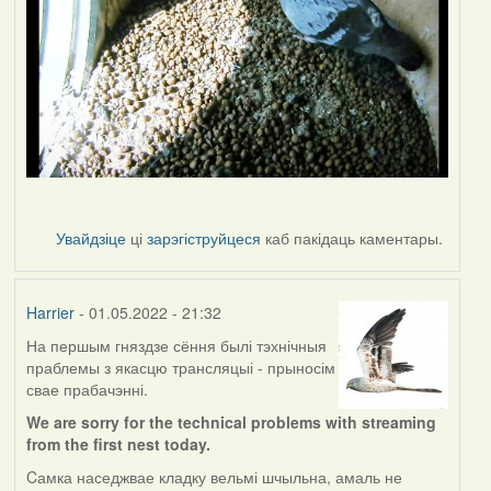
Увайдзіце
ці
зарэгіструйцеся
каб пакідаць каментары.
Harrier
- 01.05.2022 - 21:32
На першым гняздзе сёння былі тэхнічныя
праблемы з якасцю трансляцыі - прыносім
свае прабачэнні.
We are sorry for the technical problems with streaming
from the first nest today.
Cамка наседжвае кладку вельмі шчыльна, амаль не