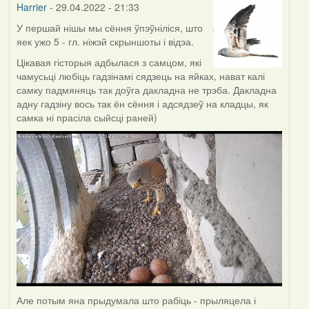
Harrier
- 29.04.2022 - 21:33
У першай нішы мы сёння ўпэўніліся, што
яек ужо 5 - гл. ніжэй скрыншоты і відэа.
Цікавая гісторыя адбылася з самцом, які
чамусьці любіць гадзінамі сядзець на яйках, нават калі
самку падмяняць так доўга дакладна не трэба. Дакладна
адну гадзіну вось так ён сёння і адсядзеў на кладцы, як
самка ні прасіла сыйсці раней)
Але потым яна прыдумала што рабіць - прыляцела і