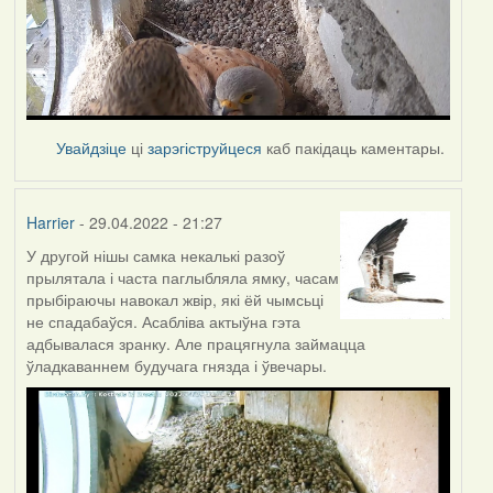
Увайдзіце
ці
зарэгіструйцеся
каб пакідаць каментары.
Harrier
- 29.04.2022 - 21:27
У другой нішы самка некалькі разоў
прылятала і часта паглыбляла ямку, часам
прыбіраючы навокал жвір, які ёй чымсьці
не спадабаўся. Асабліва актыўна гэта
адбывалася зранку. Але працягнула займацца
ўладкаваннем будучага гнязда і ўвечары.