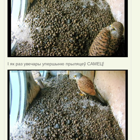
І як раз увечары упершыню прыляцеў САМЕЦ!