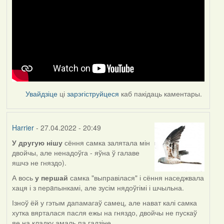
Увайдзіце
ці
зарэгіструйцеся
каб пакідаць каментары.
Harrier
- 27.04.2022 - 20:49
У другую нішу
сёння самка залятала мін
двойчы, але ненадоўга - яўна ў галаве
яшчэ не гняздо).
А вось
у першай
самка "выправілася" і сёння наседжвала
хаця і з перaпынкамі, але зусім нядоўгімі і шчыльна.
Ізноў ёй у гэтым дапамагаў самец, але нават калі самка
хутка вярталася пасля ежы на гняздо, двойчы не пускаў
яе на кладку амаль па гадзіне.