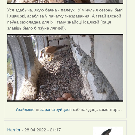
Уся здабыча, якую бачна - палёўкі. У мінулыя сезоны былі
і яшчaркі, асабліва ў пачатку гнездавання. А гэтай вясной
пэўна захоладна для іх і таму знайсці іх цяжэй (хаця
злавіць было б пэўна лягчэй).
Увайдзіце
ці
зарэгіструйцеся
каб пакідаць каментары.
Harrier
- 28.04.2022 - 21:17