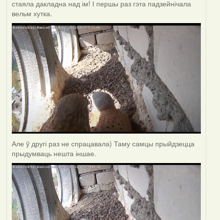
стаяла дакладна над ім! І першы раз гэта падзейнічала
вельм хутка.
Але ў другі раз не спрацавала) Таму самцы прыйдзецца
прыдумваць нешта іншае.