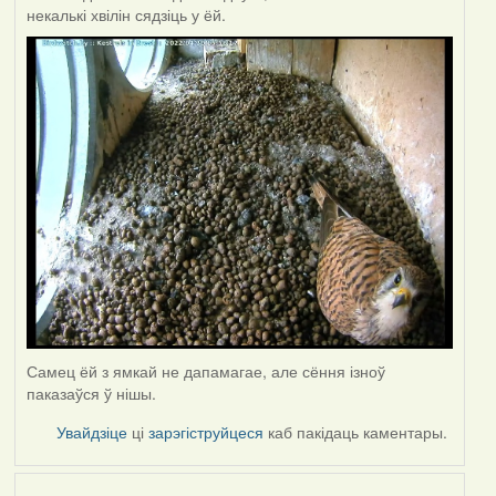
некалькі хвілін сядзіць у ёй.
Самец ёй з ямкай не дапамагае, але сёння ізноў
паказаўся ў нішы.
Увайдзіце
ці
зарэгіструйцеся
каб пакідаць каментары.