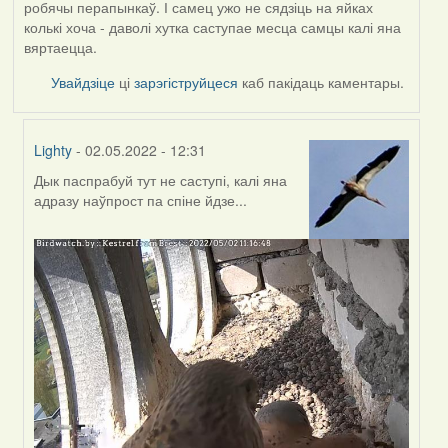
робячы перапынкаў. І самец ужо не сядзіць на яйках
колькі хоча - даволі хутка саступае месца самцы калі яна
вяртаецца.
Увайдзіце
ці
зарэгіструйцеся
каб пакідаць каментары.
Lighty
- 02.05.2022 - 12:31
Дык паспрабуй тут не саступі, калі яна
In
адразу наўпрост па спіне йдзе...
reply
to
by
Harrier