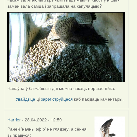
заманівала самца і запрашала на капуляцыю?
Напэўна ў бліжэйшыя дні можна чакаць першае яйка.
Увайдзіце
ці
зарэгіструйцеся
каб пакідаць каментары.
Harrier
- 28.04.2022 - 12:59
Раней 'начны эфір' не глядзеў, а сёння
выправіўся: