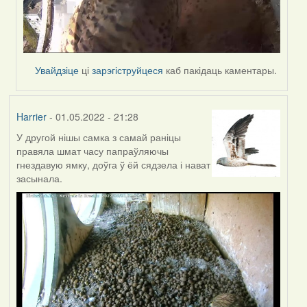
Увайдзіце
ці
зарэгіструйцеся
каб пакідаць каментары.
Harrier
- 01.05.2022 - 21:28
У другой нішы самка з самай раніцы
правяла шмат часу папраўляючы
гнездавую ямку, доўга ў ёй сядзела і нават
засынала.