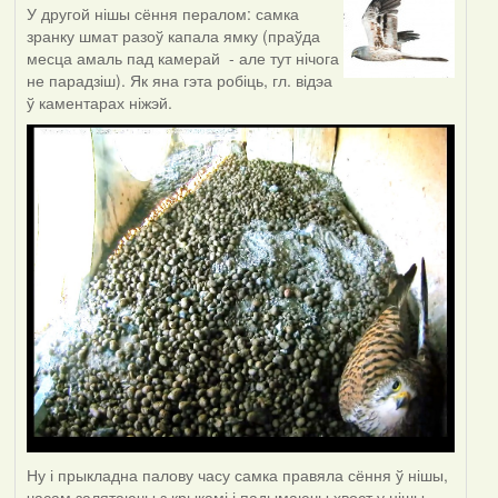
У другой нішы сёння пералом: самка
зранку шмат разоў капала ямку (праўда
месца амаль пад камерай - але тут нічога
не парадзіш). Як яна гэта робіць, гл. відэа
ў каментарах ніжэй.
Ну і прыкладна палову часу самка правяла сёння ў нішы,
часам залятаючы з крыкамі і падымаючы хвост у нішы -