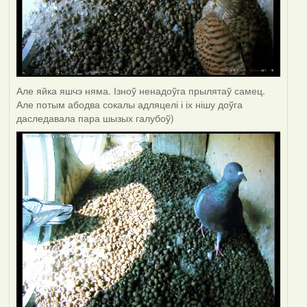
Але яйка яшчэ няма. Ізноў ненадоўга прылятаў самец.
Але потым абодва сокалы адляцелі і іх нішу доўга
даследавала пара шызых галубоў)