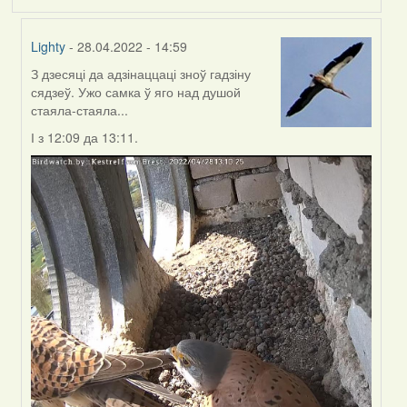
Lighty
- 28.04.2022 - 14:59
З дзесяці да адзінаццаці зноў гадзіну
In
сядзеў. Ужо самка ў яго над душой
reply
стаяла-стаяла...
to
by
І з 12:09 да 13:11.
Harrier