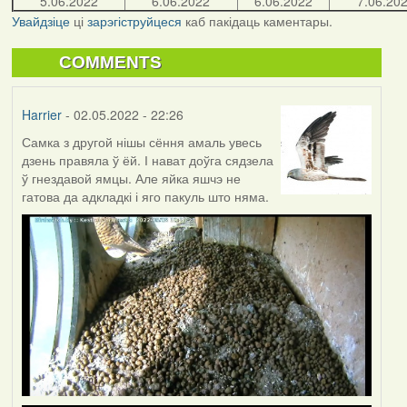
5.06.2022
6.06.2022
6.06.2022
7.06.20
Увайдзіце
ці
зарэгіструйцеся
каб пакідаць каментары.
COMMENTS
Harrier
- 02.05.2022 - 22:26
Самка з другой нішы сёння амаль увесь
дзень правяла ў ёй. І нават доўга сядзела
ў гнездавой ямцы. Але яйка яшчэ не
гатова да адкладкі і яго пакуль што няма.