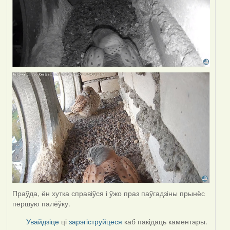
Праўда, ён хутка справіўся і ўжо праз паўгадзіны прынёс
першую палёўку.
Увайдзіце
ці
зарэгіструйцеся
каб пакідаць каментары.