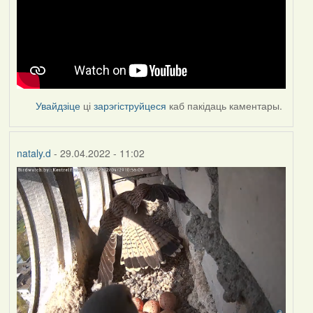
Увайдзіце
ці
зарэгіструйцеся
каб пакідаць каментары.
nataly.d
- 29.04.2022 - 11:02