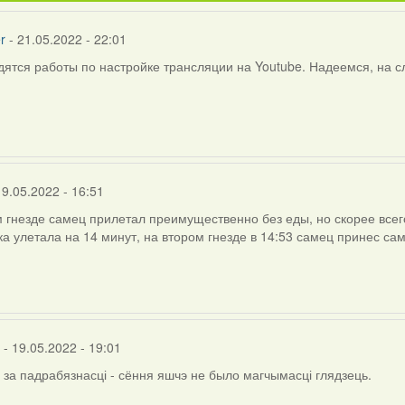
r
- 21.05.2022 - 22:01
ятся работы по настройке трансляции на Youtube. Надеемся, на 
19.05.2022 - 16:51
 гнезде самец прилетал преимущественно без еды, но скорее всег
ка улетала на 14 минут, на втором гнезде в 14:53 самец принес са
- 19.05.2022 - 19:01
 за падрабязнасці - сёння яшчэ не было магчымасці глядзець.