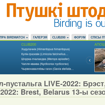
ПРА BIRDWATCH
ГАЛЕРЭЯ
CLUB200
ФОРУМ
СПІСЫ П
CLUB200
АПОШ
Хадулачнік (Himantopus himantopus)
Кулік-гразевік (Limicola falcinellus…
Шчурка-пчалаедка (Merops apiaster)
Чапля-кваква (Nycticorax nycticorax)
Чырвонаваллёвы гагач (Gavia stellata…
-пустальга LIVE-2022: Брэст, 
2022: Brest, Belarus 13-ы сезо