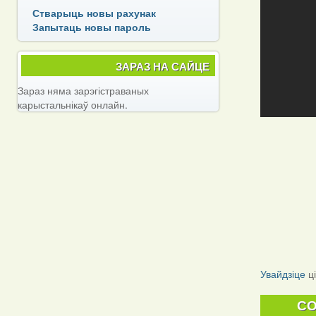
Стварыць новы рахунак
Запытаць новы пароль
ЗАРАЗ НА САЙЦЕ
Зараз няма зарэгістраваных
карыстальнікаў онлайн.
Увайдзіце
ц
C