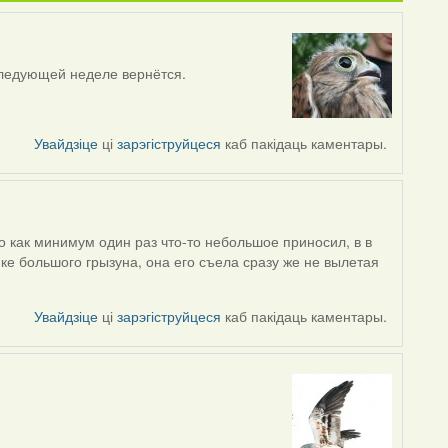
следующей неделе вернётся.
Увайдзіце
ці
зарэгіструйцеся
каб пакідаць каментары.
о как минимум один раз что-то небольшое приносил, в в
мке большого грызуна, она его съела сразу же не вылетая
Увайдзіце
ці
зарэгіструйцеся
каб пакідаць каментары.