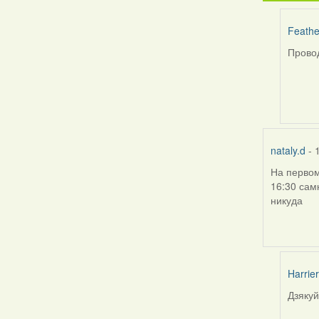
Feathe
Провод
In
reply
to
by
bzzzil
nataly.d
- 
На первом
16:30 сам
никуда
Harrier
Дзякуй
In
reply