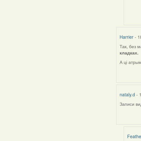
to
by
nataly.
Harrier
- 1
Так, без 
кладках.
А ці атры
nataly.d
- 
Записи ви
Feathe