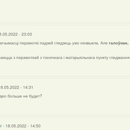
d
8.05.2022 - 23:03
магчымасці перамоткі падзей глядзець ужо нязвыкла. Але
галоўнае, 
маецца з перамоткай з тэхнічнага і матэрыяльнага пункту гледжання
18.05.2022 - 14:31
део больше не будет?
r
- 18.05.2022 - 14:50