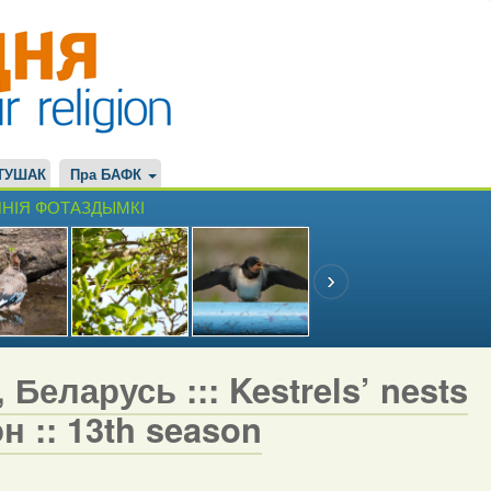
ТУШАК
Пра БАФК
НІЯ ФОТАЗДЫМКІ
Беларусь ::: Kestrels’ nests
н :: 13th season