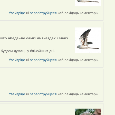
Увайдзіце
ці
зарэгіструйцеся
каб пакідаць каментары.
што абедзьве самкі на гнёздах і сваіх
 будзем думаць у бліжэйшыя дні.
Увайдзіце
ці
зарэгіструйцеся
каб пакідаць каментары.
Увайдзіце
ці
зарэгіструйцеся
каб пакідаць каментары.