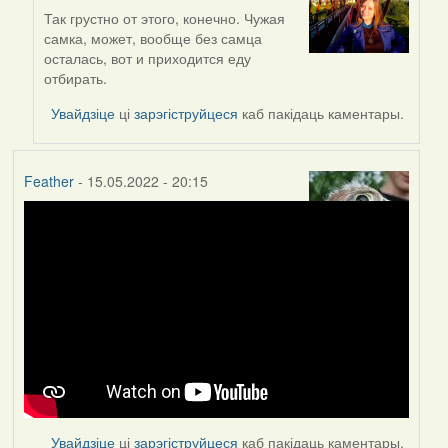
Так грустно от этого, конечно. Чужая
In
самка, может, вообще без самца
reply
осталась, вот и приходится еду
to
отбирать.
by
Lighty
Увайдзіце
ці
зарэгіструйцеся
каб пакідаць каментары.
Feather
- 15.05.2022 - 20:15
Увайдзіце
ці
зарэгіструйцеся
каб пакідаць каментары.