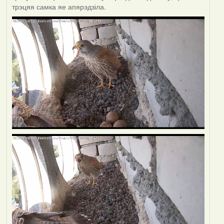
трэцяя самка яе апярэдзіла.