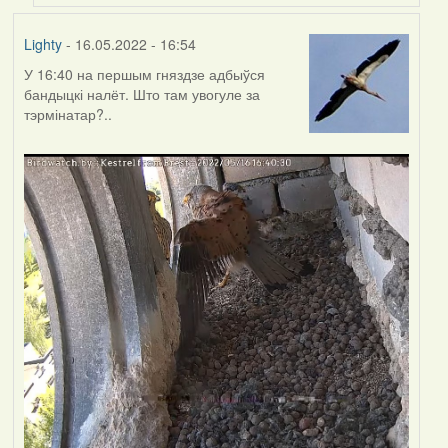
Lighty
- 16.05.2022 - 16:54
У 16:40 на першым гняздзе адбыўся
бандыцкі налёт. Што там увогуле за
тэрмінатар?..