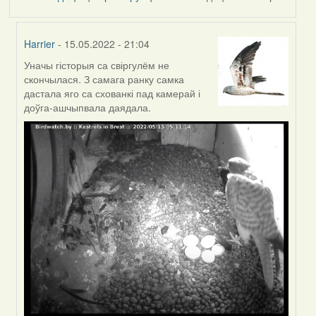
Harrier
- 15.05.2022 - 21:04
Уначы гісторыя са свіргулём не
In
скончылася. З самага ранку самка
reply
дастала яго са схованкі пад камерай і
to
доўга-ашчыпвала даядала.
by
Feather