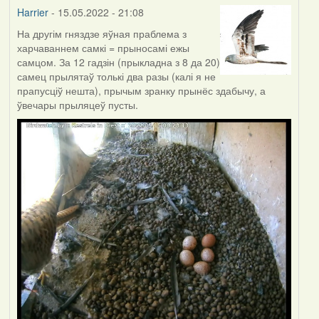
Harrier
- 15.05.2022 - 21:08
На другім гняздзе яўная праблема з
харчаваннем самкі = прыносамі ежы
самцом. За 12 гадзін (прыкладна з 8 да 20)
самец прылятаў толькі два разы (калі я не
прапусціў нешта), прычым зранку прынёс здабычу, а
ўвечары прыляцеў пусты.