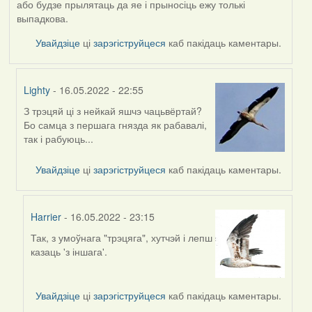
або будзе прылятаць да яе і прыносіць ежу толькі
выпадкова.
Увайдзіце
ці
зарэгіструйцеся
каб пакідаць каментары.
Lighty
- 16.05.2022 - 22:55
З трэцяй ці з нейкай яшчэ чацьвёртай?
In
Бо самца з першага гнязда як рабавалі,
reply
так і рабуюць...
to
by
Увайдзіце
ці
зарэгіструйцеся
каб пакідаць каментары.
Harrier
Harrier
- 16.05.2022 - 23:15
Так, з умоўнага "трэцяга", хутчэй і лепш
In
казаць 'з іншага'.
reply
to
by
Увайдзіце
ці
зарэгіструйцеся
каб пакідаць каментары.
Lighty