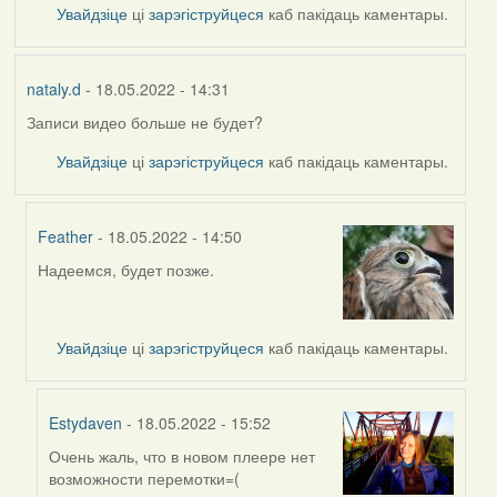
Увайдзіце
ці
зарэгіструйцеся
каб пакідаць каментары.
nataly.d
- 18.05.2022 - 14:31
Записи видео больше не будет?
Увайдзіце
ці
зарэгіструйцеся
каб пакідаць каментары.
Feather
- 18.05.2022 - 14:50
Надеемся, будет позже.
In
reply
to
by
Увайдзіце
ці
зарэгіструйцеся
каб пакідаць каментары.
nataly.d
Estydaven
- 18.05.2022 - 15:52
Очень жаль, что в новом плеере нет
In
возможности перемотки=(
reply