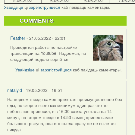
5.06.2022
6.06.2022
6.06.2022
7.06.20
Увайдзіце
ці
зарэгіструйцеся
каб пакідаць каментары.
COMMENTS
Feather
- 21.05.2022 - 22:01
Проводятся работы по настройке
In
трансляции на Youtube. Надеемся, на
reply
следующей неделе вернётся.
to
by
Увайдзіце
ці
зарэгіструйцеся
каб пакідаць каментары.
bzzzil
nataly.d
- 19.05.2022 - 16:51
На первом гнезде самец прилетал преимущественно без
еды, но скорее всего как минимум один раз что-то
небольшое приносил, в в 16:30 самка улетала на 14
минут, на втором гнезде в 14:53 самец принес самке
большого грызуна, она его съела сразу же не вылетая
никуда