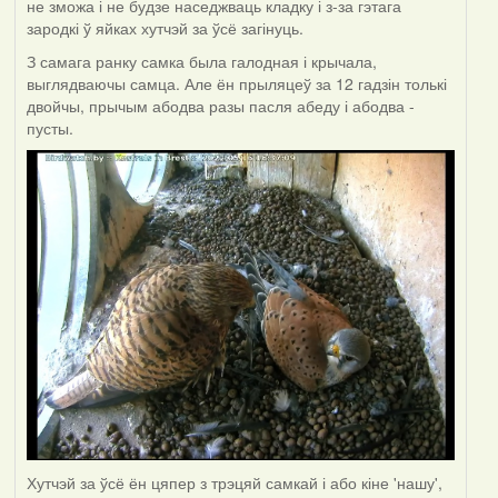
не зможа і не будзе наседжваць кладку і з-за гэтага
зародкі ў яйках хутчэй за ўсё загінуць.
З самага ранку самка была галодная і крычала,
выглядваючы самца. Але ён прыляцеў за 12 гадзін толькі
двойчы, прычым абодва разы пасля абеду і абодва -
пусты.
Хутчэй за ўсё ён цяпер з трэцяй самкай і або кіне 'нашу',