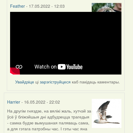
Feather
- 17.05.2022 - 12:03
In
reply
to
by
Harrier
Увайдзіце
ці
зарэгіструйцеся
каб пакідаць каментары.
Harrier
- 16.05.2022 - 22:02
На другім гняздзе, на вялікі жаль, хутчэй за
ўсё ў бліжэйшыя дні адбудзецца трагедыя
- самка будзе вымушаная паляваць сама,
а для гэтага патрэбны час. І гэты час яна