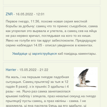
ZNR
- 16.05.2022 - 12:01
Первое гнездо, 11:36, похоже новая серия местной
борьбы за добычу: самец что то принес съедобное, самка
как угорелая это вырвала и улетела, а самец сев на яйца
не раз нервно кричал, поглядывая на кого то из ниши.
Явно не голуби его так вдруг забеспокоили. Предидущую
серию наблюдал 14.05 - описал увиденное в коментах.
Увайдзіце
ці
зарэгіструйцеся
каб пакідаць каментары.
Harrier
- 15.05.2022 - 21:22
На жаль, і на першым гняздзе падобная
сытуацыя. Самец прылятаў за тыя ж 12
гадзін 8 разоў, з іх прынёс 3 здабычы і 4
разы - не. Яшчэ раз самка занепакоілася
крыкамі паблізу і зляцела, праз некалькі секунд на гняздо
прыляцеў пусты самец, а праз хвіліны - самка. І не
зразумела, ці яна паспела ўзяць ад яго здабычу, ці