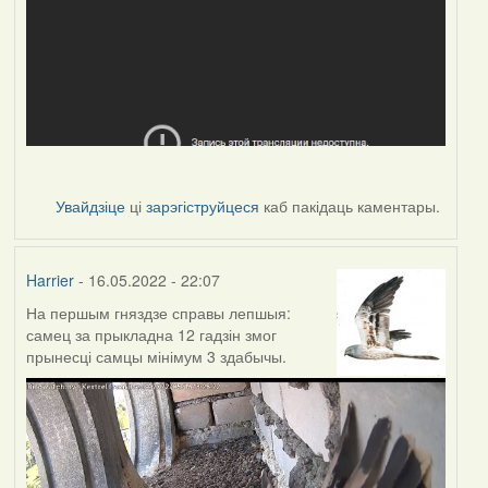
Увайдзіце
ці
зарэгіструйцеся
каб пакідаць каментары.
Harrier
- 16.05.2022 - 22:07
На першым гняздзе справы лепшыя:
самец за прыкладна 12 гадзін змог
прынесці самцы мінімум 3 здабычы.