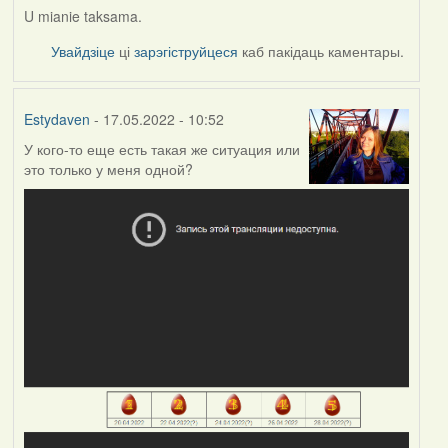
U mianie taksama.
Увайдзіце
ці
зарэгіструйцеся
каб пакідаць каментары.
Estydaven
- 17.05.2022 - 10:52
У кого-то еще есть такая же ситуация или
это только у меня одной?