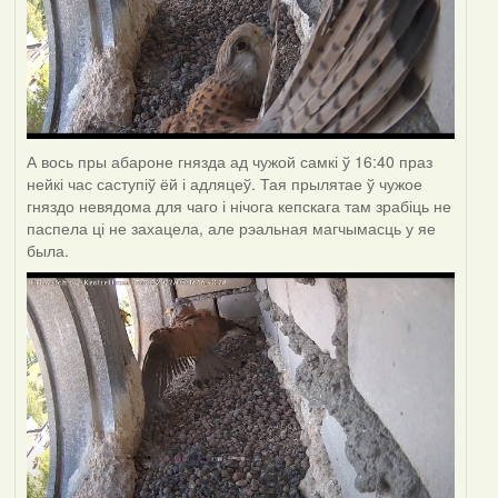
А вось пры абароне гнязда ад чужой самкі ў 16:40 праз
нейкі час саступіў ёй і адляцеў. Тая прылятае ў чужое
гняздо невядома для чаго і нічога кепскага там зрабіць не
паспела ці не захацела, але рэальная магчымасць у яе
была.