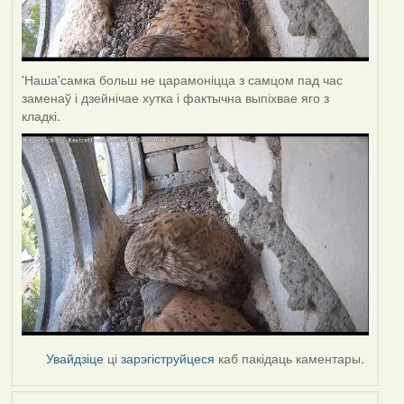
'Наша'самка больш не царамоніцца з самцом пад час
заменаў і дзейнічае хутка і фактычна выпіхвае яго з
кладкі.
Увайдзіце
ці
зарэгіструйцеся
каб пакідаць каментары.