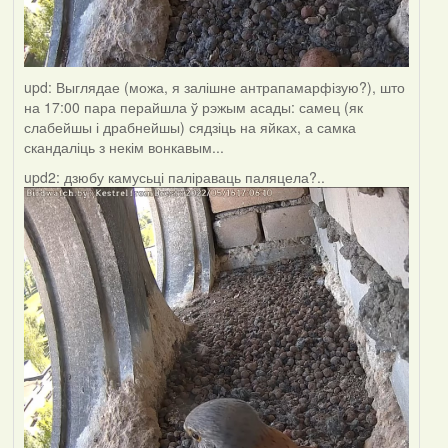
upd: Выглядае (можа, я залішне антрапамарфізую?), што
на 17:00 пара перайшла ў рэжым асады: самец (як
слабейшы і драбнейшы) сядзіць на яйках, а самка
скандаліць з некім вонкавым...
upd2: дзюбу камусьці паліраваць паляцела?..