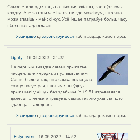
Самка стала адлятаць на лічаныя хвіліны, застаўляючы
кладку. Але за гэты час і каля гнязда максімум, што яна
можа злавіць - майскі жук. Усё іншае патрабуе больш часу
і большай адлегласці.
Увайдзіце
ці
зарэгіструйцеся
каб пакідаць каментары.
Lighty
- 15.05.2022 - 21:27
На першым гняздзе самец прылятае
In
часцей, але нярэдка з пустымі лапамі.
reply
Сёння было й так, што самка вылецела
to
самцу насустрач, і потым яны ўдвух
by
прыляцелі ў нішу - без здабычы. У 19:51 атрымалася
Harrier
данесці ...нейкага грызуна, самка так яго ўхапіла, што
здаецца - галодная.
Увайдзіце
ці
зарэгіструйцеся
каб пакідаць каментары.
Estydaven
- 16.05.2022 - 14:52