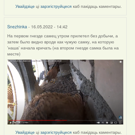
Увайдзіце
ці
зарэгіструйцеся
каб пакідаць каментары.
Snezhinka
- 16.05.2022 - 14:42
На первом гнезде самец утром прилетел без добычи, а
затем было видно вроде как чужую самку, на которую
'наша' начала кричать (на втором гнезде самка была на
месте)
Увайдзіце
ці
зарэгіструйцеся
каб пакідаць каментары.