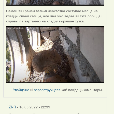
Самец як і раней вельмі неахвотна саступае месца на
кладцы сваёй самцы, але яна ўжо ведае як гэта робіцца і
справы па вяртанню на кладку вырашае хутка.
Увайдзіце
ці
зарэгіструйцеся
каб пакідаць каментары.
ZNR
- 16.05.2022 - 22:39