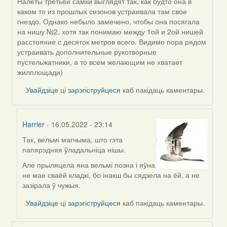
Налеты третьей самки выглядят так, как будто она в
In
каком то из прошлых сезонов устраивала там свое
reply
гнездо. Однако небыло замечено, чтобы она посягала
to
на нишу №2, хотя так понимаю между 1ой и 2ой нишей
by
расстояние с десяток метров всего. Видимо пора рядом
Harrier
устраивать дополнительные рукотворные
пустельжатники, а то всем желающим не хватает
жилплощади)
Увайдзіце
ці
зарэгіструйцеся
каб пакідаць каментары.
Harrier
- 16.05.2022 - 23:14
Так, вельмі магчыма, што гэта
In
папярэдняя ўладальніца нішы.
reply
to
Але прыляцела яна вельмі позна і яўна
by
не мае сваёй кладкі, бо інакш бы сядзела на ёй, а не
ZNR
зазірала ў чужыя.
Увайдзіце
ці
зарэгіструйцеся
каб пакідаць каментары.