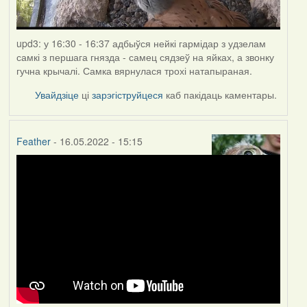
upd3: у 16:30 - 16:37 адбыўся нейкі гармідар з удзелам
самкі з першага гнязда - самец сядзеў на яйках, а звонку
гучна крычалі. Самка вярнулася трохі натапыраная.
Увайдзіце
ці
зарэгіструйцеся
каб пакідаць каментары.
Feather
- 16.05.2022 - 15:15