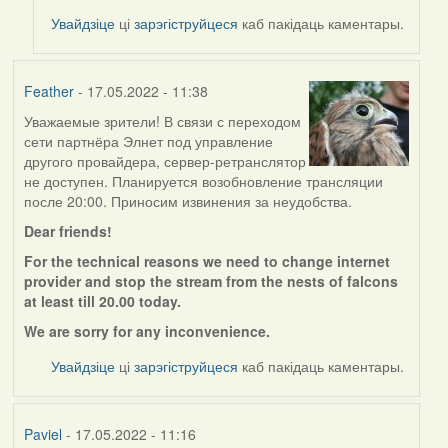
to
Увайдзіце
ці
зарэгіструйцеся
каб пакідаць каментары.
by
Feather
Feather
- 17.05.2022 - 11:38
Уважаемые зрители! В связи с переходом
сети партнёра Элнет под управление
другого провайдера, сервер-ретранслятор
не доступен. Планируется возобновление трансляции
после 20:00. Приносим извинения за неудобства.
Dear friends!
For the technical reasons we need to change internet
provider and stop the stream from the nests of falcons
at least till 20.00 today.
We are sorry for any
inconvenience.
Увайдзіце
ці
зарэгіструйцеся
каб пакідаць каментары.
Paviel
- 17.05.2022 - 11:16