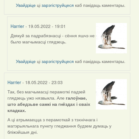
Увайдзіце
ці
зарэгіструйцеся
каб пакідаць каментары.
Harrier
- 19.05.2022 - 19:01
Дзякуй за падрабязнасці - сёння яшчэ не
In
было магчымасці глядзець.
reply
to
by
Увайдзіце
ці
зарэгіструйцеся
каб пакідаць каментары.
nataly.d
Harrier
- 18.05.2022 - 23:03
Так, без магчымасці перамоткі падзей
глядзець ужо нязвыкла. Але
галоўнае,
што абедзьве самкі на гнёздах і сваіх
кладках.
А ці атрымаецца з перамоткай з тэхнічнага і
матэрыяльнага пункту гледжання будзем думаць у
бліжэйшыя дні.