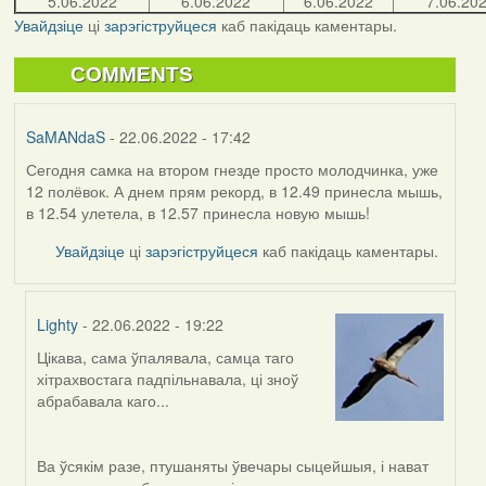
5.06.2022
6.06.2022
6.06.2022
7.06.20
Увайдзіце
ці
зарэгіструйцеся
каб пакідаць каментары.
COMMENTS
SaMANdaS
- 22.06.2022 - 17:42
Сегодня самка на втором гнезде просто молодчинка, уже
12 полёвок. А днем прям рекорд, в 12.49 принесла мышь,
в 12.54 улетела, в 12.57 принесла новую мышь!
Увайдзіце
ці
зарэгіструйцеся
каб пакідаць каментары.
Lighty
- 22.06.2022 - 19:22
Цікава, сама ўпалявала, самца таго
In
хітрахвостага падпільнавала, ці зноў
reply
абрабавала каго...
to
by
SaMANdaS
Ва ўсякім разе, птушаняты ўвечары сыцейшыя, і нават