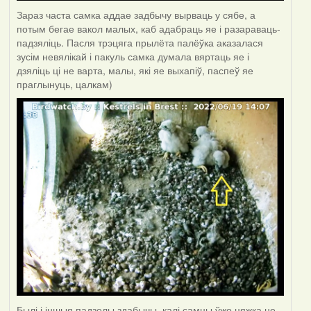
Зараз часта самка аддае задбычу вырваць у сябе, а
потым бегае вакол малых, каб адабраць яе і разараваць-
падзяліць. Пасля трэцяга прылёта палёўка аказалася
зусім невялікай і пакуль самка думала вяртаць яе і
дзяліць ці не варта, малы, які яе выхапіў, паспеў яе
праглынуць, цалкам)
Былі і іншыя падзелы здабычы, калі самцы ўжо цяжка не