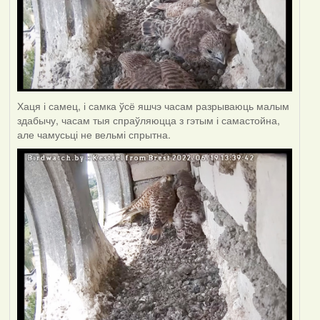
Хаця і самец, і самка ўсё яшчэ часам разрываюць малым
здабычу, часам тыя спраўляюцца з гэтым і самастойна,
але чамусьці не вельмі спрытна.