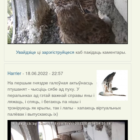
Увайдзіце
ці
зарэгіструйцеся
каб пакідаць каментары.
Harrier
- 18.06.2022 - 22:57
На першым гняздзе галоўная актыўнасць
птушанят - чысціць сябе ад пуху. У
перапынках ад гэтай важнай справы яны і
ляжаць, і спяць, і бегаюць па нішы і
трэніруюць як крылы, так і лапы - хапаюць віртуальных
палёвак і выпускаюць іх)