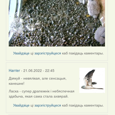
Увайдзіце
ці
зарэгіструйцеся
каб пакідаць каментары.
Harrier
- 21.06.2022 - 22:45
Дзякуй - невялікая, але сенсацыя,
In
канешне!
reply
to
Ласка - супер драпежнік і небяспечная
by
здабыча, якая сама стала ахвярай.
ZNR
Увайдзіце
ці
зарэгіструйцеся
каб пакідаць каментары.