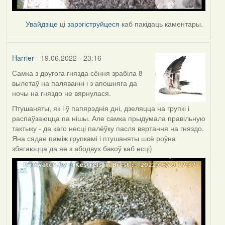
Увайдзіце
ці
зарэгіструйцеся
каб пакідаць каментары.
Harrier
- 19.06.2022 - 23:16
Самка з другога гнязда сёння зрабіла 8
вылетаў на паляванні і з апошняга да
ночы на гняздо не вярнулася.
Птушаняты, як і ў папярэднія дні, дзеляцца на групкі і
распаўзаюцца па нішы. Але самка прыдумала правільную
тактыку - да каго несці палёўку пасля вяртання на гняздо.
Яна сядае паміж групкамі і птушаняты шсё роўна
збягаюцца да яе з абодвух бакоў каб есці)