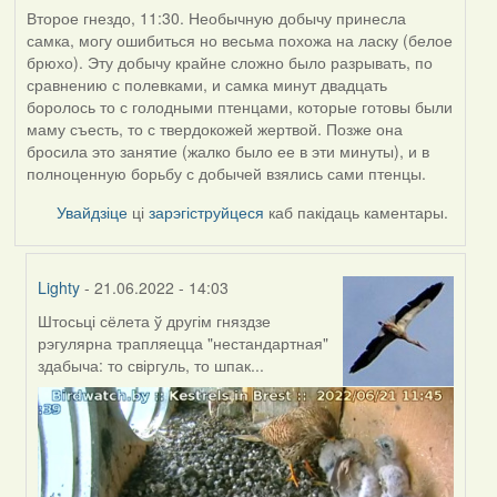
Второе гнездо, 11:30. Необычную добычу принесла
самка, могу ошибиться но весьма похожа на ласку (белое
брюхо). Эту добычу крайне сложно было разрывать, по
сравнению с полевками, и самка минут двадцать
боролось то с голодными птенцами, которые готовы были
маму съесть, то с твердокожей жертвой. Позже она
бросила это занятие (жалко было ее в эти минуты), и в
полноценную борьбу с добычей взялись сами птенцы.
Увайдзіце
ці
зарэгіструйцеся
каб пакідаць каментары.
Lighty
- 21.06.2022 - 14:03
Штосьці сёлета ў другім гняздзе
In
рэгулярна трапляецца "нестандартная"
reply
здабыча: то свіргуль, то шпак...
to
by
ZNR