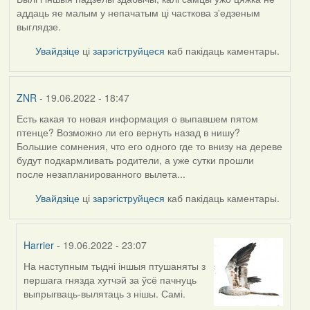
аддаць яе малым у непачатым ці часткова з'едзеным
выглядзе.
Увайдзіце
ці
зарэгіструйцеся
каб пакідаць каментары.
ZNR
- 19.06.2022 - 18:47
Есть какая то новая информация о выпавшем пятом
птенце? Возможно ли его вернуть назад в нишу?
Большие сомнения, что его одного где то внизу на дереве
будут подкармливать родители, а уже сутки прошли
после незапланированного вылета...
Увайдзіце
ці
зарэгіструйцеся
каб пакідаць каментары.
Harrier
- 19.06.2022 - 23:07
На наступным тыдні іншыя птушаняты з
In
першага гнязда хутчэй за ўсё пачнуць
reply
выпрыгваць-вылятаць з нішы. Самі.
to