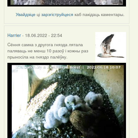
Увайдзіце
ці
зарэгіструйцеся
каб пакідаць каментары.
Harrier
- 18.06.2022 - 22:54
Cёння самка з другога гнязда лятала
паляваць не менш 10 разоў і кожны раз
прыносіла на гняздо палёўку.