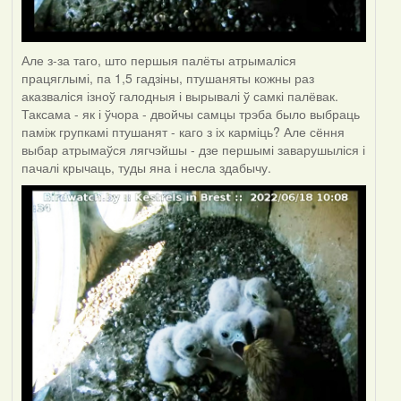
Але з-за таго, што першыя палёты атрымаліся
працяглымі, па 1,5 гадзіны, птушаняты кожны раз
аказваліся ізноў галодныя і вырывалі ў самкі палёвак.
Таксама - як і ўчора - двойчы самцы трэба было выбраць
паміж групкамі птушанят - каго з іх карміць? Але сёння
выбар атрымаўся лягчэйшы - дзе першымі заварушыліся і
пачалі крычаць, туды яна і несла здабычу.