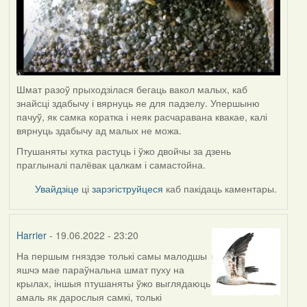
Шмат разоў прыходзілася бегаць вакол малых, каб
знайсці здабычу і вярнуць яе для падзелу. Упершыню
пачуў, як самка коратка і неяк расчаравана квакае, калі
вярнуць здабычу ад малых не можа.
Птушаняты хутка растуць і ўжо двойчы за дзень
праглыналі палёвак цалкам і самастойна.
Увайдзіце
ці
зарэгіструйцеся
каб пакідаць каментары.
Harrier
- 19.06.2022 - 23:20
На першым гняздзе толькі самы малодшы
яшчэ мае параўнальна шмат пуху на
крылах, іншыя птушаняты ўжо выглядаюць
амаль як дарослыя самкі, толькі