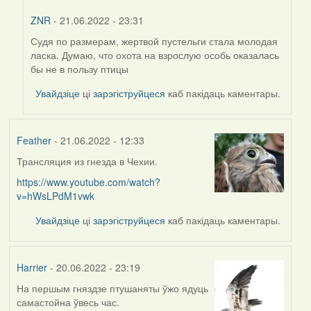
ZNR
- 21.06.2022 - 23:31
Судя по размерам, жертвой пустельги стала молодая
In
ласка. Думаю, что охота на взрослую особь оказалась
reply
бы не в пользу птицы
to
by
Увайдзіце
ці
зарэгіструйцеся
каб пакідаць каментары.
Harrier
Feather
- 21.06.2022 - 12:33
Трансляция из гнезда в Чехии.
https://www.youtube.com/watch?
v=hWsLPdM1vwk
Увайдзіце
ці
зарэгіструйцеся
каб пакідаць каментары.
Harrier
- 20.06.2022 - 23:19
На першым гняздзе птушаняты ўжо ядуць
самастойна ўвесь час.