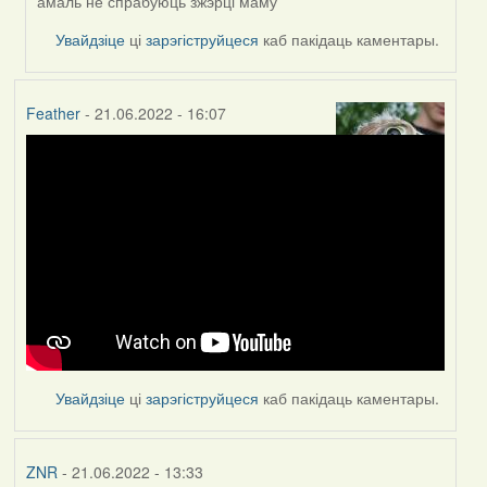
амаль не спрабуюць зжэрці маму
Увайдзіце
ці
зарэгіструйцеся
каб пакідаць каментары.
Feather
- 21.06.2022 - 16:07
Увайдзіце
ці
зарэгіструйцеся
каб пакідаць каментары.
ZNR
- 21.06.2022 - 13:33