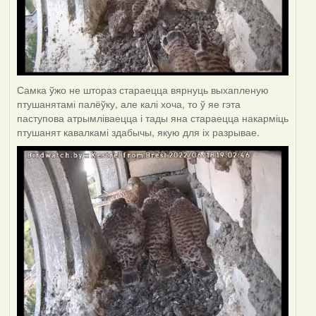
Самка ўжо не штораз стараецца вярнуць выхапленую
птушанятамі палёўку, але калі хоча, то ў яе гэта
паступова атрымліваецца і тады яна стараецца накарміць
птушанят кавалкамі здабычы, якую для іх разрывае.