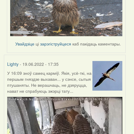
Увайдзіце
ці
зарэгіструйцеся
каб пакідаць каментары.
Lighty
- 19.06.2022 - 17:35
У 16:09 зноў самец карміў. Якія, усё-ткі, на
першым гняздзе выхаван... у сэнсе, сытыя
птушаняты. Не верашчаць, не дзяруцца,
нават не спрабуюць зжэрці тату...