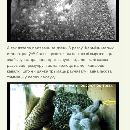
А так лятала паляваць за дзень 8 разоў. Карміць малых
становіцца ўсё больш цяжка: яны не толькі вырываюць
здабычу і стараюцца праглынуць яе, але і калі самка
разрывае грызунрў, так напіраюць на яе і хапаюць
кавалкі, што ёй цяжка трымаць раўнавагу і адначасова
трымаць у лапах палёўку.