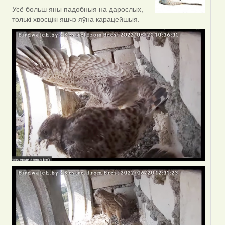
Усё больш яны падобныя на дарослых,
толькі хвосцікі яшчэ яўна карацейшыя.