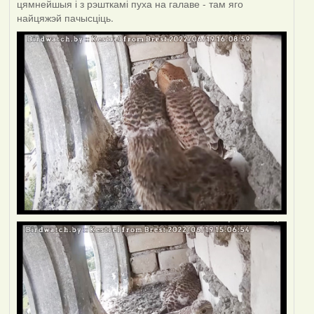
цямнейшыя і з рэшткамі пуха на галаве - там яго
найцяжэй пачысціць.