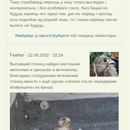
by
Таму спрабаваць вярнуць у нішу гэтага выглядае і
ZNR
маларэальна, і без асаблівага сэнсу. Калі бацькі не
будуць карміць яго зараз там, дзе ён сядзіць і просіць
есці недалёка ад роднай нішы, то і іншых карміць пасля
вылету не будуць.
Увайдзіце
ці
зарэгіструйцеся
каб пакідаць каментары.
Feather
- 22.06.2022 - 22:24
Выпавший птенец найден местными
In
жителями и принесён в ветклинику.
reply
Благодаря сотрудникам ветклиники
to
птенец вместе с ещё одним слётком после передержки
by
возвращены на крышу.
ZNR