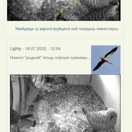
Увайдзіце
ці
зарэгіструйцеся
каб пакідаць каментары.
Lighty
- 18.07.2022 - 12:04
Наконт "роднай" ёсьць пэўныя сумневы...
In
reply
to
by
Harrier