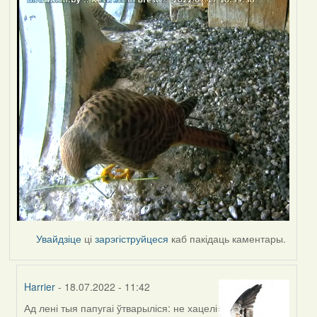
Увайдзіце
ці
зарэгіструйцеся
каб пакідаць каментары.
Harrier
- 18.07.2022 - 11:42
Ад лені тыя папугаі ўтварыліся: не хацелі
In