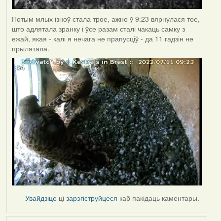
Потым млых ізноў стала трое, ажно ў 9:23 вярнулася тое,
што адлятала зранку і ўсе разам сталі чакаць самку з
ежай, якая - калі я нечага не прапусціў - да 11 гадзін не
прылятала.
Увайдзіце
ці
зарэгіструйцеся
каб пакідаць каментары.