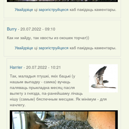
Увайдзіце
ці
зарэгіструйцеся
каб пакідаць каментары.
Burry
- 20.07.2022 - 09:10
Как ни зайду, так хвосты из окошек торчат))
Увайдзіце
ці
зарэгіструйцеся
каб пакідаць каментары.
Harrier
- 20.07.2022 - 10:21
Так, маладыя птушкі, якіх бацькі (у
In
нашым выпадку - самка) вучаць
reply
паляваць прыкладна месяц пасля
to
вылету з гнязда, па-ранейшаму лічаць
by
нішу (самым) бяспечным месцам. Як мінімум - для
Burry
начлегу.