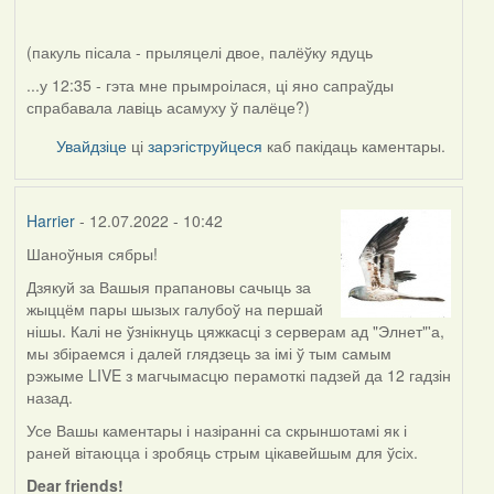
(пакуль пісала - прыляцелі двое, палёўку ядуць
...у 12:35 - гэта мне прымроілася, ці яно сапраўды
спрабавала лавіць асамуху ў палёце?)
Увайдзіце
ці
зарэгіструйцеся
каб пакідаць каментары.
Harrier
- 12.07.2022 - 10:42
Шаноўныя сябры!
Дзякуй за Вашыя прапановы сачыць за
жыццём пары шызых галубоў на першай
нішы. Калі не ўзнікнуць цяжкасці з серверам ад "Элнет"'а,
мы збіраемся і далей глядзець за імі ў тым самым
рэжыме LIVE з магчымасцю перамоткі падзей да 12 гадзін
назад.
Усе Вашы каментары і назіранні са скрыншотамі як і
раней вітаюцца і зробяць стрым цікавейшым для ўсіх.
Dear friends!