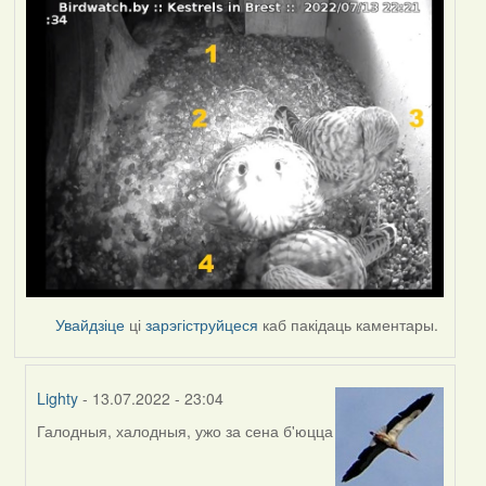
Увайдзіце
ці
зарэгіструйцеся
каб пакідаць каментары.
Lighty
- 13.07.2022 - 23:04
Галодныя, халодныя, ужо за сена б'юцца
In
reply
to