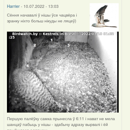
Harrier
- 10.07.2022 - 13:03
Сёння начавалі ў нішы ўсе чацвёра і
зранку ніхто больш нікуды не ляцеў)
Першую палёўку самка прынесла ў 6:11 і нават не мела
шанцаў пабыць у нішы - здабычу адразу вырвалі і ёй