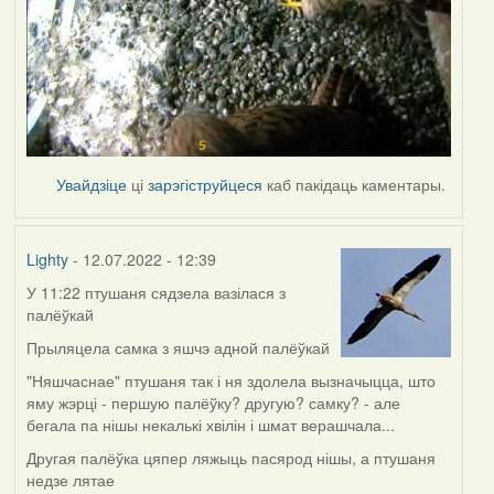
Увайдзіце
ці
зарэгіструйцеся
каб пакідаць каментары.
Lighty
- 12.07.2022 - 12:39
У 11:22 птушаня сядзела вазілася з
палёўкай
Прыляцела самка з яшчэ адной палёўкай
"Няшчаснае" птушаня так і ня здолела вызначыцца, што
яму жэрці - першую палёўку? другую? самку? - але
бегала па нішы некалькі хвілін і шмат верашчала...
Другая палёўка цяпер ляжыць пасярод нішы, а птушаня
недзе лятае