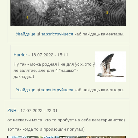
Увайдзіце
ці
зарэгіструйцеся
каб пакідаць каментары.
Harrier
- 18.07.2022 - 15:11
Ну так - можа родная і не для ўсіх, хто ў
In
яе залятае, але для 4 "нашых" -
reply
дакладна)
to
by
Увайдзіце
ці
зарэгіструйцеся
каб пакідаць каментары.
Lighty
ZNR
- 17.07.2022 - 22:31
от нехватки мяса, кто то пробует на себе вегетарианство)
вот так когда то и произошли попугаи)