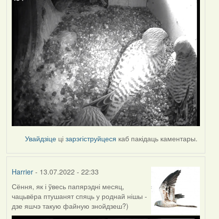
Увайдзіце
ці
зарэгіструйцеся
каб пакідаць каментары.
Harrier
- 13.07.2022 - 22:33
Сёння, як і ўвесь папярэдні месяц,
чацьвёра птушанят спяць у роднай нішы -
дзе яшчэ такую файную знойдзеш?)