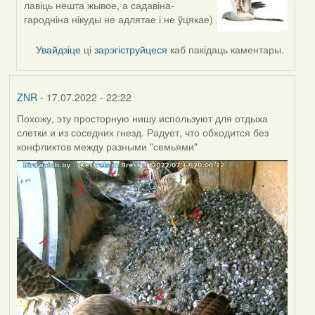
лавіць нешта жывое, а садавіна-
reply
гародніна нікуды не адлятае і не ўцякае)
to
by
Увайдзіце
ці
зарэгіструйцеся
каб пакідаць каментары.
ZNR
ZNR
- 17.07.2022 - 22:22
Похожу, эту просторную нишу используют для отдыха
слетки и из соседних гнезд. Радует, что обходится без
конфликтов между разными "семьями"