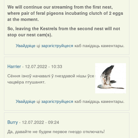
We will continue our streaming from the first nest,
where pair of feral pigeons incubating clutch of 2 eggs
at the moment.
So, leaving the Kestrels from the second nest will not
stop our nest cam(s).
Увайдзіце
ці
зарэгіструйцеся
каб пакідаць каментары.
Harrier
- 12.07.2022 - 10:33
Сёння ізноў начавалі ў гнездавой нішы ўсе
чацвёра птушанят.
Увайдзіце
ці
зарэгіструйцеся
каб пакідаць каментары.
Burry
- 12.07.2022 - 09:24
Да, давайте не будем первое гнездо отключать!