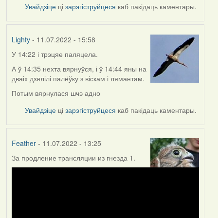
Увайдзіце
ці
зарэгіструйцеся
каб пакідаць каментары.
Lighty
- 11.07.2022 - 15:58
У 14:22 і трэцяе паляцела.
А ў 14:35 нехта вярнуўся, і ў 14:44 яны на
дваіх дзялілі палёўку з віскам і лямантам.
Потым вярнулася шчэ адно
Увайдзіце
ці
зарэгіструйцеся
каб пакідаць каментары.
Feather
- 11.07.2022 - 13:25
За продление трансляции из гнезда 1.