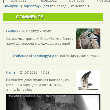
5.06.2022
6.06.2022
6.06.2022
7.06.20
Увайдзіце
ці
зарэгіструйцеся
каб пакідаць каментары.
COMMENTS
Feather
- 26.07.2022 - 10:49
Уважаемые зрители! Спасибо, что были с
нами! До встречи в следующем сезоне!
Увайдзіце
ці
зарэгіструйцеся
каб пакідаць каментары.
Harrier
- 21.07.2022 - 13:29
Як мінімум двое птушанят начавалі, са
світаннем адляцелі, а потым ізноў
вярнуліся ў нішу: