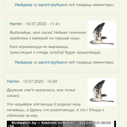
Увайдзіце
ці
зарэгіструйцеся
каб пакідаць каментары.
Harrier
- 16.07.2022 - 11:41
Выбачайце, калі ласка! Нейкая тэхнічная
In
праблема з камерай на першай нішы.
reply
to
Калі атрымаецца яе вырашыць,
by
трансляцыя з гнязда галубоў будзе працягвацца.
svetlana
Увайдзіце
ці
зарэгіструйцеся
каб пакідаць каментары.
vranova
Harrier
- 15.07.2022 - 12:40
Дружная сям'я аказалася, але толькі
нанач)
Усе чацьвёра злятаюцца ў родную нішу
начаваць, а ўдзень хто разлятаецца, а хто і б'ецца з
сіблінгамі за ежу.