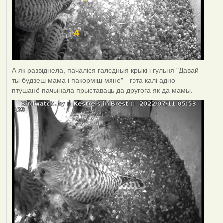
А як развіднела, пачаліся галодныя крыкі і гульня "Давай
ты будзеш мама і пакорміш мяне" - гэта калі адно
птушанё пачынала прыставаць да другога як да мамы.