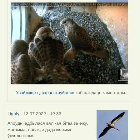
by
Harrier
Увайдзіце
ці
зарэгіструйцеся
каб пакідаць каментары.
Lighty
- 13.07.2022 - 12:36
Апоўдні адбылася вялікая бітва за ежу,
магчыма, нават, з дадатковымі
ўдзельнікамі...