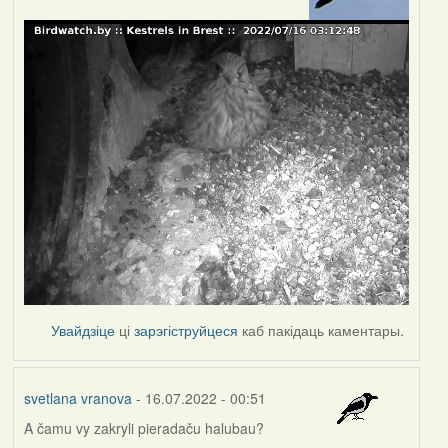
Увайдзіце
ці
зарэгіструйцеся
каб пакідаць каментары.
svetlana vranova
- 16.07.2022 - 00:51
A čamu vy zakryli pieradaču halubau?