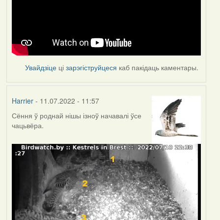
Увайдзіце
ці
зарэгіструйцеся
каб пакідаць каментары.
Harrier
- 11.07.2022 - 11:57
Сёння ў роднай нішы ізноў начавалі ўсе
чацьвёра.