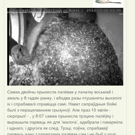
Самка двойчы прынесла палёвак у пачатку восьмай і
амаль у 8 гадзін ранку, і абодва разы птушаняты выхапілі
іх і спрабавалі справіцца самі. Нават сапраўдныя бойкі
былі з перацягваннем грызуноў. Але праз 10 хвілін -
сюрпрыз! - , у 8:07 самка прынесла трэцюю палёўку і
вырашыла парваць яе для 'малога', адабрала і пакарміла
і аднаго, і другога як след. Трэці, пэўна, спрабаваў
парваць адну з папярэдніх палёвак сам і не быў у полі