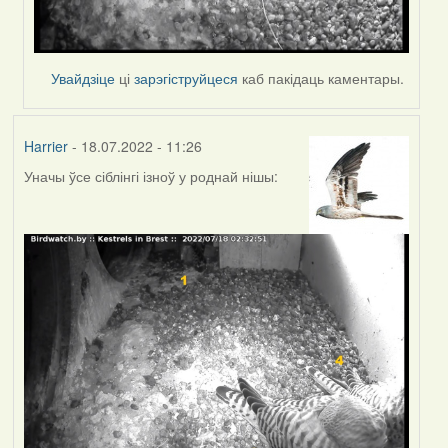
Увайдзіце
ці
зарэгіструйцеся
каб пакідаць каментары.
Harrier
- 18.07.2022 - 11:26
Уначы ўсе сіблінгі ізноў у роднай нішы: