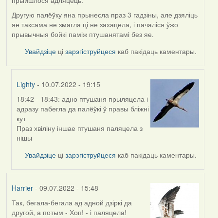
прыйшлося адляцець.
Другую палёўку яна прынесла праз 3 гадзіны, але дзяліць
яе таксама не змагла ці не захацела, і пачаліся ўжо
прывычныя бойкі паміж птушанятамі без яе.
Увайдзіце
ці
зарэгіструйцеся
каб пакідаць каментары.
Lighty
- 10.07.2022 - 19:15
18:42 - 18:43: адно птушаня прыляцела і
In
адразу пабегла да палёўкі ў правы бліжні
reply
кут
to
Праз хвіліну іншае птушаня паляцела з
by
нішы
Harrier
Увайдзіце
ці
зарэгіструйцеся
каб пакідаць каментары.
Harrier
- 09.07.2022 - 15:48
Так, бегала-бегала ад адной дзіркі да
другой, а потым - Хоп! - і паляцела!