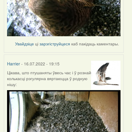
Увайдзіце
ці
зарэгіструйцеся
каб пакідаць каментары.
Harrier
- 16.07.2022 - 19:15
Цікава, што птушаняты ўвесь час і ў рознай
колькасці рэгулярна вяртаюцца ў родную
нішу: