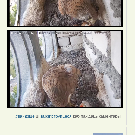
Увайдзіце
ці
зарэгіструйцеся
каб пакідаць каментары.