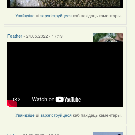
Увайдзіце
ці
зарэгіструйцеся
каб пакідаць каментары.
Feather
- 24.05.2022 - 17:19
Увайдзіце
ці
зарэгіструйцеся
каб пакідаць каментары.