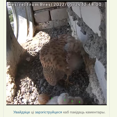
Увайдзіце
ці
зарэгіструйцеся
каб пакідаць каментары.