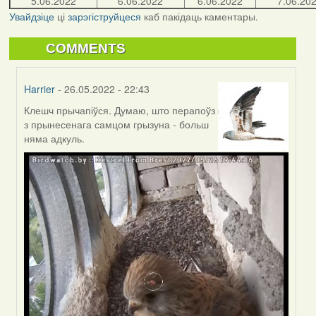
5.06.2022
6.06.2022
6.06.2022
7.06.20
Увайдзіце
ці
зарэгіструйцеся
каб пакідаць каментары.
COMMENTS
Harrier
- 26.05.2022 - 22:43
Клешч прычапіўся. Думаю, што перапоўз
In
з прынесенага самцом грызуна - больш
reply
няма адкуль.
to
by
Lighty