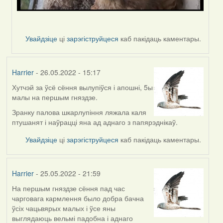
Увайдзіце
ці
зарэгіструйцеся
каб пакідаць каментары.
Harrier
- 26.05.2022 - 15:17
Хутчэй за ўсё сёння вылупіўся і апошні, 5ы
малы на першым гняздзе.
Зранку палова шкарлупіння ляжала каля
птушанят і наўрацці яна ад аднаго з папярэднікаў.
Увайдзіце
ці
зарэгіструйцеся
каб пакідаць каментары.
Harrier
- 25.05.2022 - 21:59
На першым гняздзе сёння пад час
чарговага кармлення было добра бачна
ўсіх чацьвярых малых і ўсе яны
выглядаюць вельмі падобна і аднаго