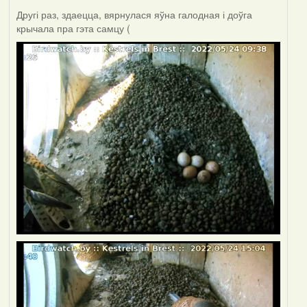
Другі раз, здаецца, вярнулася яўна галодная і доўга
крычала пра гэта самцу (