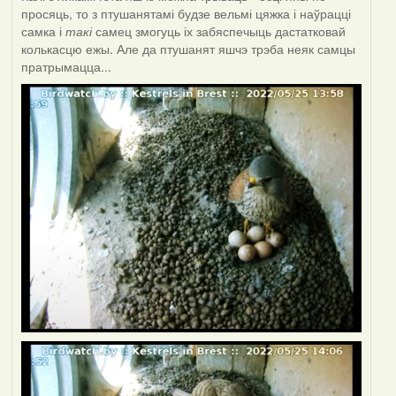
просяць, то з птушанятамі будзе вельмі цяжка і наўрацці
самка і
такі
самец змогуць іх забяспечыць дастатковай
колькасцю ежы. Але да птушанят яшчэ трэба неяк самцы
пратрымацца...