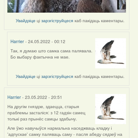
Увайдзіце
ці
зарэгіструйцеся
каб пакідаць каментары.
Harrier
- 24.05.2022 - 00:12
Так, я думаю што самка сама палявала.
In
Бо выбару фактычна не мае.
reply
to
by
Увайдзіце
ці
зарэгіструйцеся
каб пакідаць каментары.
Lighty
Harrier
- 23.05.2022 - 20:51
На другім гняздзе, здаецца, старыя
праблемы засталіся: з 12 гадзін самец
толькі раз прынёс самцы здабычу.
Але ўжо навучыўся нармальна наседжваць кладку і
'адпускае' самку паляваць саму - пасля абеду сядзеў на