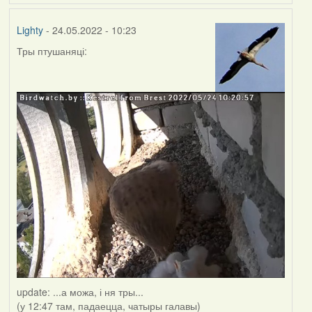
Lighty
- 24.05.2022 - 10:23
Тры птушаняці:
update: ...а можа, і ня тры...
(у 12:47 там, падаецца, чатыры галавы)