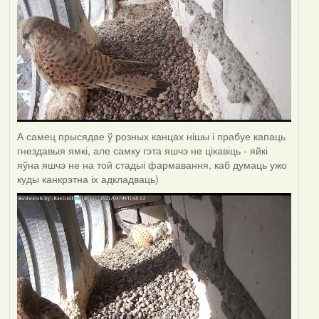
А самец прысядае ў розных канцах нішы і прабуе капаць
гнездавыя ямкі, але самку гэта яшчэ не цікавіць - яйкі
яўна яшчэ не на той стадыі фармавання, каб думаць ужо
куды канкрэтна іх адкладваць)