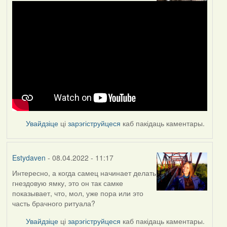
Увайдзіце
ці
зарэгіструйцеся
каб пакідаць каментары.
Estydaven
- 08.04.2022 - 11:17
Интересно, а когда самец начинает делать
гнездовую ямку, это он так самке
показывает, что, мол, уже пора или это
часть брачного ритуала?
Увайдзіце
ці
зарэгіструйцеся
каб пакідаць каментары.