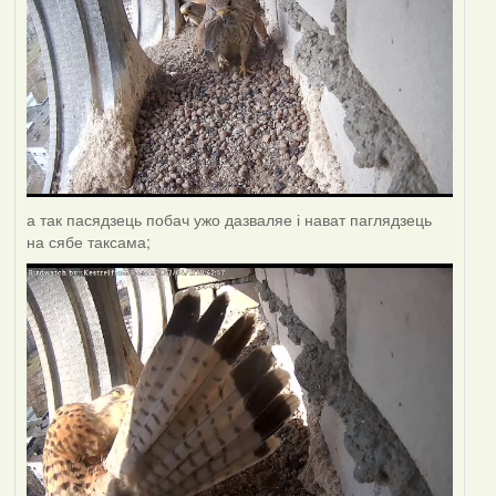
а так пасядзець побач ужо дазваляе і нават паглядзець
на сябе таксама;