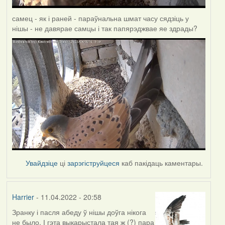
самец - як і раней - параўнальна шмат часу сядзіць у
нішы - не давярае самцы і так папярэджвае яе здрады?
Увайдзіце
ці
зарэгіструйцеся
каб пакідаць каментары.
Harrier
- 11.04.2022 - 20:58
Зранку і пасля абеду ў нішы доўга нікога
не было. І гэта выкарыстала тая ж (?) пара