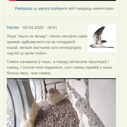
Увайдзіце
ці
зарэгіструйцеся
каб пакідаць каментары.
Harrier
- 09.04.2022 - 18:41
Хаця "яшчэ не вечар", сёння напэўна саме
цікавае адбывалася па-за гнездавой
нішай, вельмі магчыма што непасрэдна
над ёй ці зусім побач.
Самка начавала ў нішы, а перад світаннем прыляцеў і
самец. І потым мне падалося, што самец правёў у нішы
больш часу, чым самка.