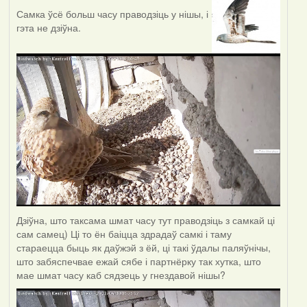
Самка ўсё больш часу праводзіць у нішы, і
гэта не дзіўна.
Дзіўна, што таксама шмат часу тут праводзіць з самкай ці
сам самец) Ці то ён баіцца здрадаў самкі і таму
стараецца быць як даўжэй з ёй, ці такі ўдалы паляўнічы,
што забяспечвае ежай сябе і партнёрку так хутка, што
мае шмат часу каб сядзець у гнездавой нішы?