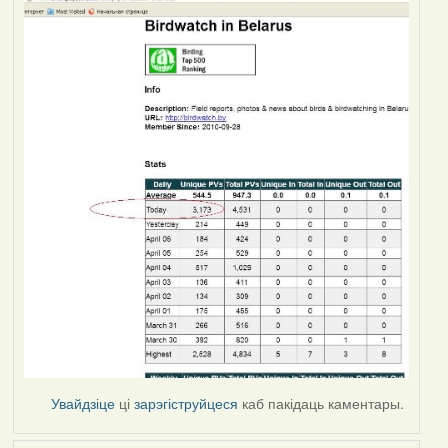
Увайдзіце
ці
зарэгіструйцеся
каб пакідаць каментары.