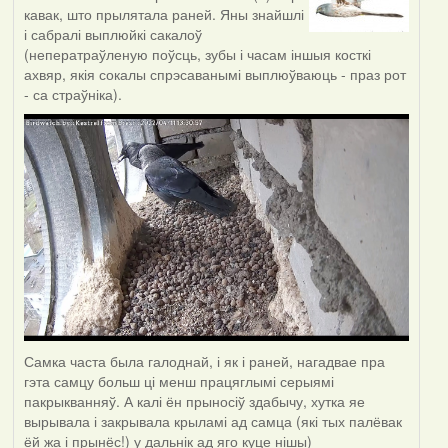
кавак, што прылятала раней. Яны знайшлі
і сабралі выплюйкі сакалоў
(неператраўленую поўсць, зубы і часам іншыя косткі
ахвяр, якія сокалы спрэсаванымі выплюўваюць - праз рот
- са страўніка).
Самка часта была галоднай, і як і раней, нагадвае пра
гэта самцу больш ці менш працяглымі серыямі
пакрыкванняў. А калі ён прыносіў здабычу, хутка яе
вырывала і закрывала крыламі ад самца (які тых палёвак
ёй жа і прынёс!) у дальнік ад яго куце нішы)