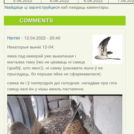
5.06.2022
6.06.2022
6.06.2022
7.06.20
Увайдзіце
ці
зарэгіструйцеся
каб пакідаць каментары.
COMMENTS
Harrier
- 12.04.2022 - 20:40
Некаторыя вынікі 12-04:
ямка пад камерай ужо выкапаная і
магчыма таму ўжо не цікаваць ні самца
(зрабіў, што змог)), ні самку (ранавата яшчэ ў яе
прысядаць, бо першае яйка не сфармавалася).
самка як і ў папярэднія дні галодная, нагадвае пра гэта
самцу калі ён у нішы амаль пастаянна: