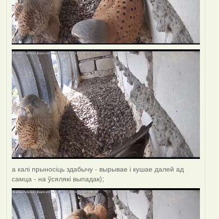
а калі прыносіць здабычу - вырывае і кушае далей ад
самца - на ўсялякі выпадак);