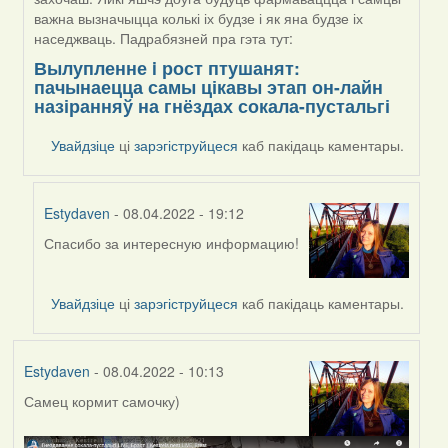
важна вызначыцца колькі іх будзе і як яна будзе іх
наседжваць. Падрабязней пра гэта тут:
Вылупленне i рост птушанят:
пачынаецца самы цікавы этап он-лайн
назіранняў на гнёздах сокала-пустальгі
Увайдзіце
ці
зарэгіструйцеся
каб пакідаць каментары.
Estydaven
- 08.04.2022 - 19:12
Спасибо за интересную информацию!
In
reply
to
Увайдзіце
ці
зарэгіструйцеся
каб пакідаць каментары.
by
Harrier
Estydaven
- 08.04.2022 - 10:13
Самец кормит самочку)