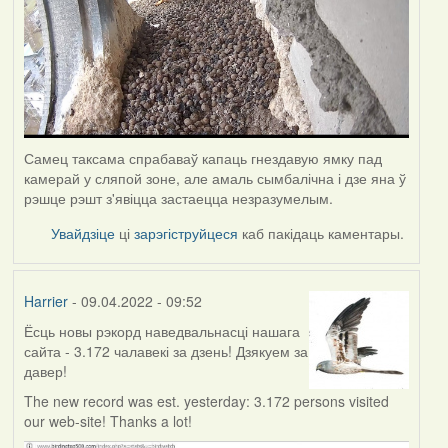
Самец таксама спрабаваў капаць гнездавую ямку пад
камерай у сляпой зоне, але амаль сымбалічна і дзе яна ў
рэшце рэшт з'явіцца застаецца незразумелым.
Увайдзіце
ці
зарэгіструйцеся
каб пакідаць каментары.
Harrier
- 09.04.2022 - 09:52
Ёсць новы рэкорд наведвальнасці нашага
сайта - 3.172 чалавекі за дзень! Дзякуем за
давер!
The new record was est. yesterday: 3.172 persons visited
our web-site! Thanks a lot!