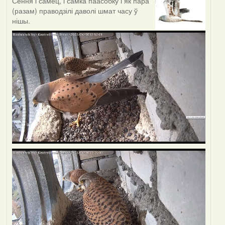
Сёння і самец, і самка паасобку і як пара
(разам) праводзілі даволі шмат часу ў
нішы.