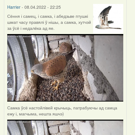
Harrier
- 08.04.2022 - 22:25
Сёння і самец, і самка, і абедзьве птушкі
шмат часу правялі ў нішы, а самка, хутчэй
за ўсё і недалёка ад яе.
Самка ўсё настойлівей крычыць, патрабуючы ад самца
ежу і, магчыма, нешта яшчэ)