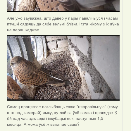
Але ўжо заўважна, што давер у пары павялічыўся і часам
птушкі сядзяць да сябе вельмі блізка і гэта нікому з іх яўна
не перашкаджае.
Самец працягвае паглыбляць сваю "няправільную" (таму
што пад камерай) ямку, хутчэй за ўсё самка і правядзе ў
ёй пад час адкладкі і інкубацыі яек наступныя 1,5
месяца. А можа ўсё ж выкапае сваю?