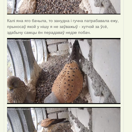
Калі яна яго бачыла, то занудна і гучна патрабавала ежу,
прыносаў якой у нішу я не заўважыў - хутчэй за ўсё,
здабычу самцы ён перадаваў недзе побач.