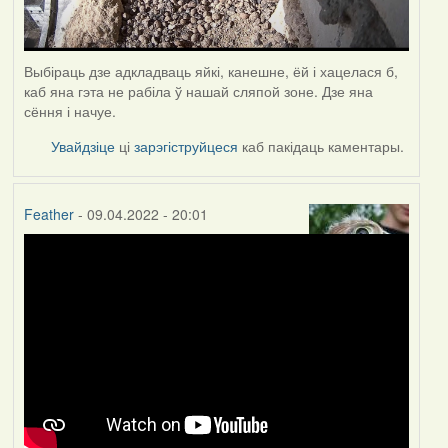
Выбіраць дзе адкладваць яйкі, канешне, ёй і хацелася б,
каб яна гэта не рабіла ў нашай сляпой зоне. Дзе яна
сёння і начуе.
Увайдзіце
ці
зарэгіструйцеся
каб пакідаць каментары.
Feather
- 09.04.2022 - 20:01