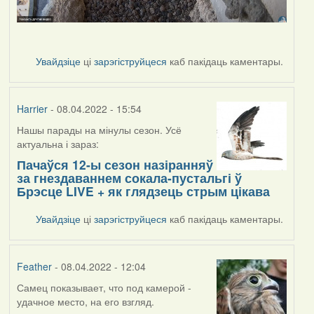
Увайдзіце
ці
зарэгіструйцеся
каб пакідаць каментары.
Harrier
- 08.04.2022 - 15:54
Нашы парады на мінулы сезон. Усё
актуальна і зараз:
Пачаўся 12-ы сезон назіранняў
за гнездаваннем сокала-пустальгі ў
Брэсце LIVE + як глядзець стрым цікава
Увайдзіце
ці
зарэгіструйцеся
каб пакідаць каментары.
Feather
- 08.04.2022 - 12:04
Самец показывает, что под камерой -
удачное место, на его взгляд.