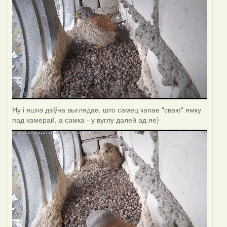
Ну і яшчэ дзіўна выглядае, што самец капае "сваю" ямку
пад камерай, а самка - у вуглу далей ад яе)