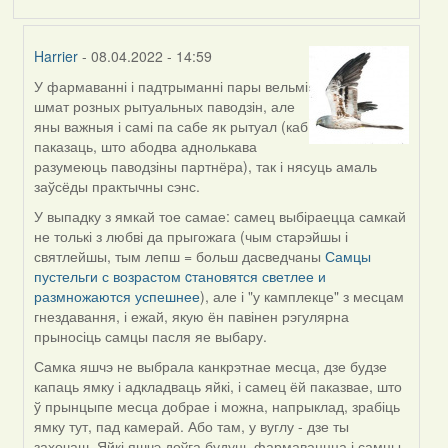
Harrier
- 08.04.2022 - 14:59
У фармаванні і падтрыманні пары вельмі
In
шмат розных рытуальных паводзін, але
reply
яны важныя і самі па сабе як рытуал (каб
to
паказаць, што абодва аднолькава
by
разумеюць паводзіны партнёра), так і нясуць амаль
Estydaven
заўсёды практычны сэнс.
У выпадку з ямкай тое самае: самец выбіраецца самкай
не толькі з любві да прыгожага (чым старэйшы і
святлейшы, тым лепш = больш дасведчаны
Самцы
пустельги с возрастом cтановятся светлее и
размножаются успешнее
), але і "у камплекце" з месцам
гнездавання, і ежай, якую ён павінен рэгулярна
прыносіць самцы пасля яе выбару.
Самка яшчэ не выбрала канкрэтнае месца, дзе будзе
капаць ямку і адкладваць яйкі, і самец ёй паказвае, што
ў прынцыпе месца добрае і можна, напрыклад, зрабіць
ямку тут, пад камерай. Або там, у вуглу - дзе ты
захочаш. Яйкі яшчэ доўга будуць фармаваццца і самцы