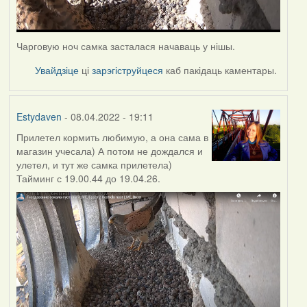
Чарговую ноч самка засталася начаваць у нішы.
Увайдзіце
ці
зарэгіструйцеся
каб пакідаць каментары.
Estydaven
- 08.04.2022 - 19:11
Прилетел кормить любимую, а она сама в
магазин учесала) А потом не дождался и
улетел, и тут же самка прилетела)
Тайминг с 19.00.44 до 19.04.26.