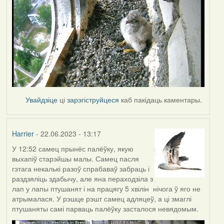
Увайдзіце
ці
зарэгіструйцеся
каб пакідаць каментары.
Harrier
- 22.06.2023 - 13:17
У 12:52 самец прынёс палёўку, якую
выхапіў старэйшы малы. Самец пасля
гэтага некалькі разоў спрабаваў забраць і
раздзяліць здабычу, але яна пераходзіла з
лап у лапы птушанят і на працягу 5 хвілін нічога ў яго не
атрымалася. У рэшце рэшт самец адляцеў, а ці змаглі
птушаняты самі парваць палёўку засталося невядомым.