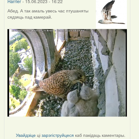
Harrier
- 15.06.2023 - 16:22
Абед. А так амаль увесь час птушаняты
сядзяць пад камерай.
Увайдзіце
ці
зарэгіструйцеся
каб пакідаць каментары.