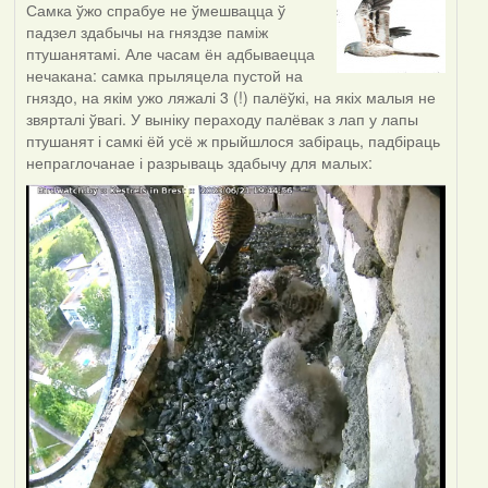
Самка ўжо спрабуе не ўмешвацца ў
падзел здабычы на гняздзе паміж
птушанятамі. Але часам ён адбываецца
нечакана: самка прыляцела пустой на
гняздо, на якім ужо ляжалі 3 (!) палёўкі, на якіх малыя не
звярталі ўвагі. У выніку пераходу палёвак з лап у лапы
птушанят і самкі ёй усё ж прыйшлося забіраць, падбіраць
непраглочанае і разрываць здабычу для малых: