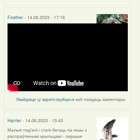
Feather
- 14.06.2023 - 17:16
Увайдзіце
ці
зарэгіструйцеся
каб пакідаць каментары.
Harrier
- 14.06.2023 - 15:43
Малыя пад'елі і сталі бегаць па нішы з
распраўленымі крыльцамі - першыя