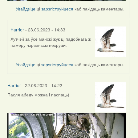
Увайдзіце
ці
зарэгіструйцеся
каб пакідаць каментары.
Harrier
- 23.06.2023 - 14:33
Хутчэй за ўсё майскі жук ці падобнага ж
In
памеру чэрвеньскі нехрушч.
reply
to
by
Увайдзіце
ці
зарэгіструйцеся
каб пакідаць каментары.
Lighty
Harrier
- 22.06.2023 - 14:22
Пасля абеду можна і паспаць)