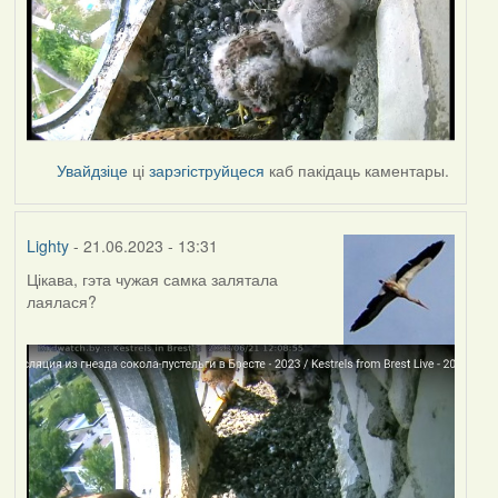
Увайдзіце
ці
зарэгіструйцеся
каб пакідаць каментары.
Lighty
- 21.06.2023 - 13:31
Цікава, гэта чужая самка залятала
лаялася?