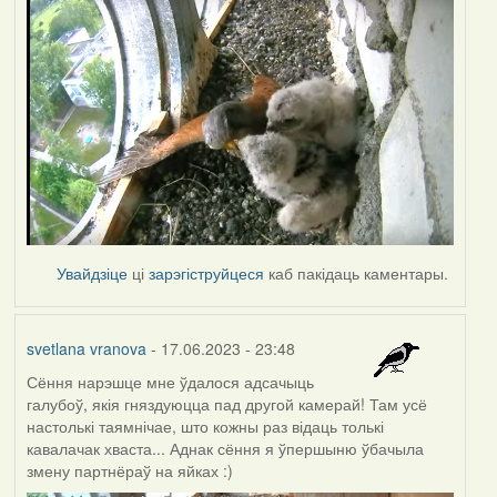
Увайдзіце
ці
зарэгіструйцеся
каб пакідаць каментары.
svetlana vranova
- 17.06.2023 - 23:48
Сёння нарэшце мне ўдалося адсачыць
галубоў, якія гняздуюцца пад другой камерай! Там усё
настолькі таямнічае, што кожны раз відаць толькі
кавалачак хваста... Аднак сёння я ўпершыню ўбачыла
змену партнёраў на яйках :)