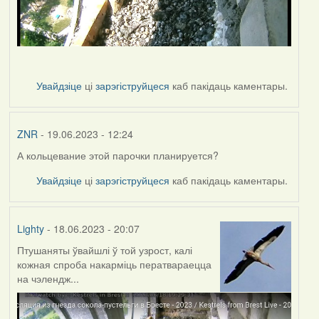
Увайдзіце
ці
зарэгіструйцеся
каб пакідаць каментары.
ZNR
- 19.06.2023 - 12:24
А кольцевание этой парочки планируется?
Увайдзіце
ці
зарэгіструйцеся
каб пакідаць каментары.
Lighty
- 18.06.2023 - 20:07
Птушаняты ўвайшлі ў той узрост, калі
кожная спроба накарміць ператвараецца
на чэлендж...