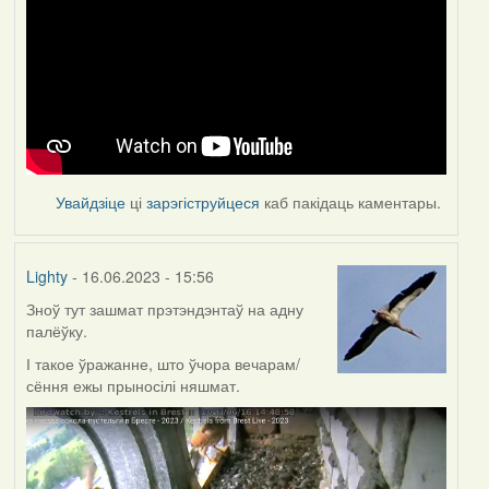
Увайдзіце
ці
зарэгіструйцеся
каб пакідаць каментары.
Lighty
- 16.06.2023 - 15:56
Зноў тут зашмат прэтэндэнтаў на адну
палёўку.
І такое ўражанне, што ўчора вечарам/
сёння ежы прыносілі няшмат.