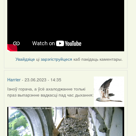
Увайдзіце
ці
зарэгіструйцеся
каб пакідаць каментары.
Harrier
- 23.06.2023 - 14:35
Ізноў горача, а ўсё ахалоджанне толькі
праз выпарэнне вадкасці пад час дыхання: