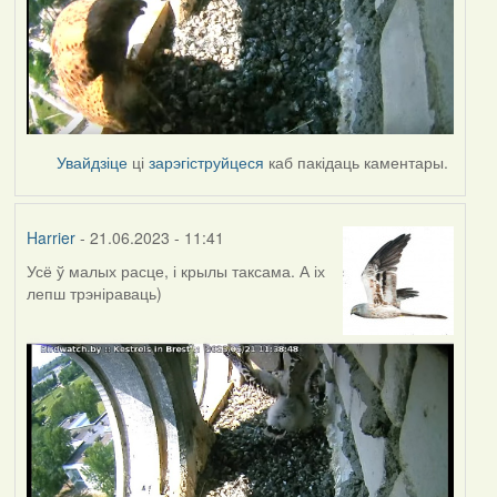
Увайдзіце
ці
зарэгіструйцеся
каб пакідаць каментары.
Harrier
- 21.06.2023 - 11:41
Усё ў малых расце, і крылы таксама. А іх
лепш трэніраваць)