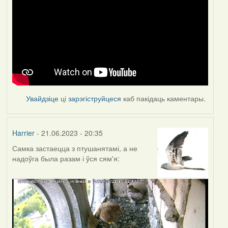
Увайдзіце
ці
зарэгіструйцеся
каб пакідаць каментары.
Harrier
- 21.06.2023 - 20:35
Самка застаецца з птушанятамі, а не
надоўга была разам і ўся сям'я: