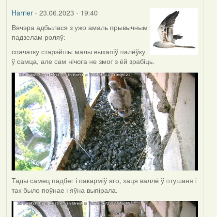
Harrier
- 23.06.2023 - 19:40
Вячэра адбылася з ужо амаль прывычным
падзелам роляў:
спачатку старэйшы малы выхапіў палёўку
ў самца, але сам нічога не змог з ёй зрабіць.
Тады самец падбег і пакарміў яго, хаця валлё ў птушаня і
так было поўнае і яўна выпірала.