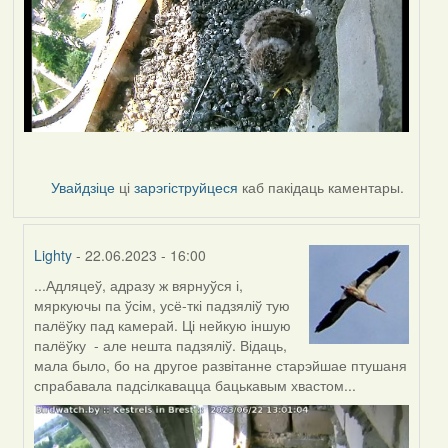
Увайдзіце
ці
зарэгіструйцеся
каб пакідаць каментары.
Lighty
- 22.06.2023 - 16:00
...Адляцеў, адразу ж вярнуўся і,
In
мяркуючы па ўсім, усё-ткі падзяліў тую
reply
палёўку пад камерай. Ці нейкую іншую
to
палёўку - але нешта падзяліў. Відаць,
by
мала было, бо на другое развітанне старэйшае птушаня
Harrier
спрабавала падсілкавацца бацькавым хвастом...