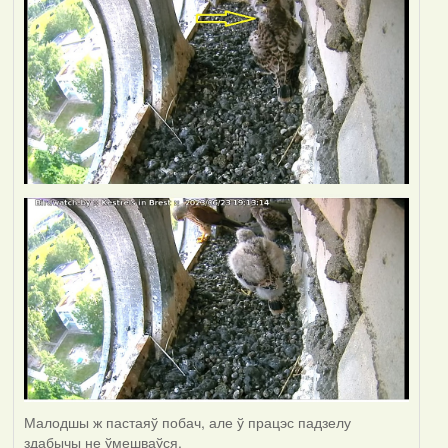
Малодшы ж пастаяў побач, але ў працэс падзелу
здабычы не ўмешваўся.