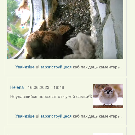
Увайдзіце
ці
зарэгіструйцеся
каб пакідаць каментары.
Helena
- 16.06.2023 - 16:48
Неудавшийся перехват от чужой самки😲
In
reply
to
Увайдзіце
ці
зарэгіструйцеся
каб пакідаць каментары.
by
Lighty