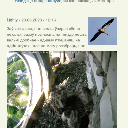
Увайдзіце
ці
зарэгіструйцеся
каб пакідаць каментары.
Lighty
- 23.06.2023 - 12:16
Заўважылася, што самка ўчора і сёння
некалькі разоў прыносіла на гняздо нешта
вельмі дробнае - аднаму птушаняці на
адзін каўток - але не могу разабраць, што.