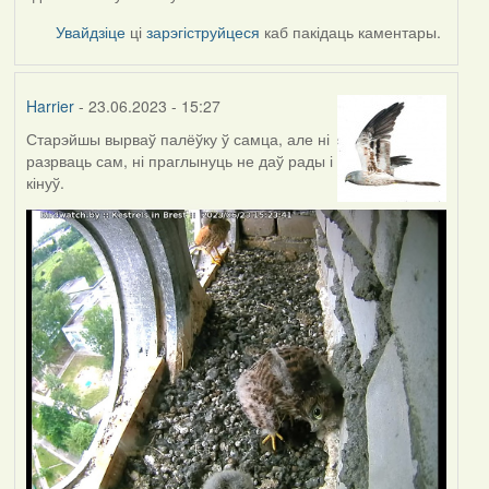
Увайдзіце
ці
зарэгіструйцеся
каб пакідаць каментары.
Harrier
- 23.06.2023 - 15:27
Старэйшы вырваў палёўку ў самца, але ні
разрваць сам, ні праглынуць не даў рады і
кінуў.