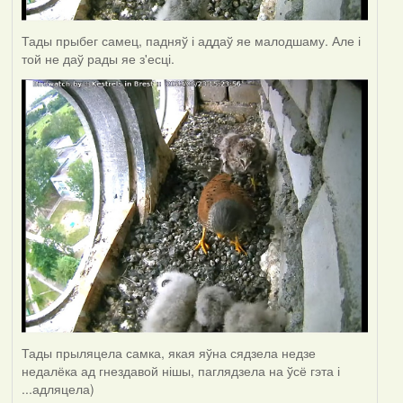
Тады прыбег самец, падняў і аддаў яе малодшаму. Але і
той не даў рады яе з'есці.
Тады прыляцела самка, якая яўна сядзела недзе
недалёка ад гнездавой нішы, паглядзела на ўсё гэта і
...адляцела)